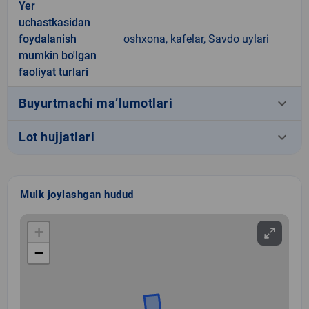
Yer
uchastkasidan
foydalanish
oshxona, kafelar, Savdo uylari
mumkin bo'lgan
faoliyat turlari
keyboard_arrow_down
Buyurtmachi ma’lumotlari
keyboard_arrow_down
Lot hujjatlari
Mulk joylashgan hudud
+
−