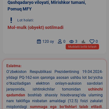
Qashqadaryo viloyati, Mirishkor tumani,
Pomuq MFY
priority_high
Lot holati:
Mol-mulk (obyekt) sotilmadi
120 oy
0
remove_red_eye
3
0
Muddatli bo‘lib to‘lash
Eslatma:
Oʻzbekiston Respublikasi Prezidentining 19.04.2024-
yildagi PQ-162-son qaroriga asosan ushbu lot boʻyicha
oʻtkaziladigan elektron onlayn-auksion savdolari
jarayonida, ishtirokchilar tomonidan
uchinchi
qadamdan
boshlab shaxsiy hisobvaragʻida ularning
narx taklifiga nisbatan amaldagi (12.5) foizi zakalat
miqdoridagi
summaga ega boʻlishlari talab etiladi
.