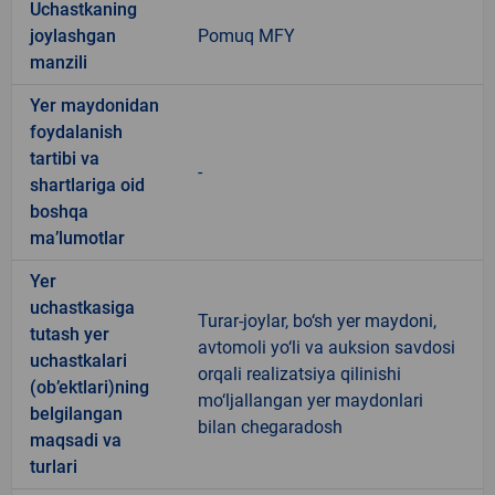
Uchastkaning
joylashgan
Pomuq MFY
manzili
Yer maydonidan
foydalanish
tartibi va
-
shartlariga oid
boshqa
ma’lumotlar
Yer
uchastkasiga
Turar-joylar, bo‘sh yer maydoni,
tutash yer
avtomoli yo‘li va auksion savdosi
uchastkalari
orqali realizatsiya qilinishi
(ob’ektlari)ning
mo‘ljallangan yer maydonlari
belgilangan
bilan chegaradosh
maqsadi va
turlari