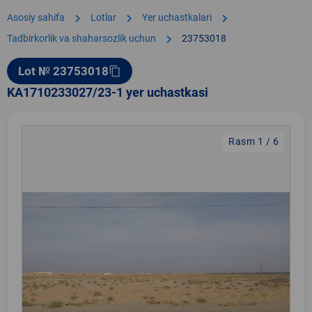
chevron_right
chevron_right
chevron_right
Asosiy sahifa
Lotlar
Yer uchastkalari
chevron_right
Tadbirkorlik va shaharsozlik uchun
23753018
Lot № 23753018
content_copy
KA1710233027/23-1 yer uchastkasi
Rasm 1 / 6