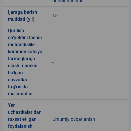
ogohlantiriladi.
Ijaraga berish
15
muddati (yil)
Qurilish
ob'yektini tashqi
muhandislik-
kommunikatsiya
tarmoqlariga
-
ulash mumkin
bo'lgan
quvvatlar
to'g'risida
ma'lumotlar
Yer
uchastkalaridan
ruxsat etilgan
Umumiy ovqatlanish
foydalanish