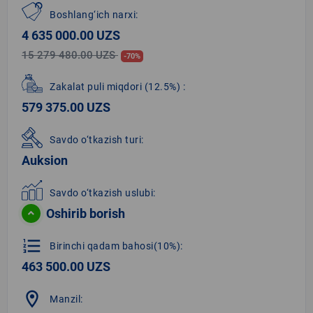
Boshlang‘ich narxi:
4 635 000.00 UZS
15 279 480.00 UZS
-70%
Zakalat puli miqdori
(12.5%)
:
579 375.00 UZS
Savdo o‘tkazish turi:
Auksion
Savdo o‘tkazish uslubi:
Oshirib borish
format_list_numbered
Birinchi qadam bahosi(10%):
463 500.00 UZS
location_on
Manzil: