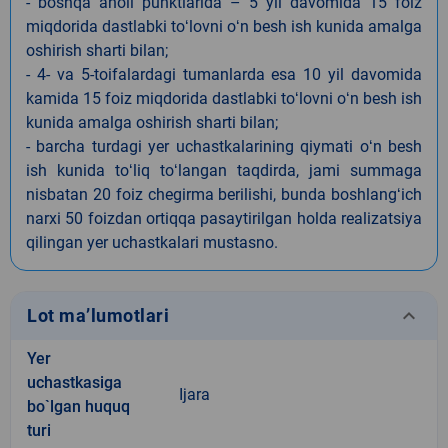
- boshqa aholi punktlarida – 5 yil davomida 15 foiz
miqdorida dastlabki toʻlovni oʻn besh ish kunida amalga
oshirish sharti bilan;
- 4- va 5-toifalardagi tumanlarda esa 10 yil davomida
kamida 15 foiz miqdorida dastlabki toʻlovni oʻn besh ish
kunida amalga oshirish sharti bilan;
- barcha turdagi yer uchastkalarining qiymati oʻn besh
ish kunida toʻliq toʻlangan taqdirda, jami summaga
nisbatan 20 foiz chegirma berilishi, bunda boshlangʻich
narxi 50 foizdan ortiqqa pasaytirilgan holda realizatsiya
qilingan yer uchastkalari mustasno.
keyboard_arrow_down
Lot ma’lumotlari
Yer
uchastkasiga
Ijara
bo`lgan huquq
turi