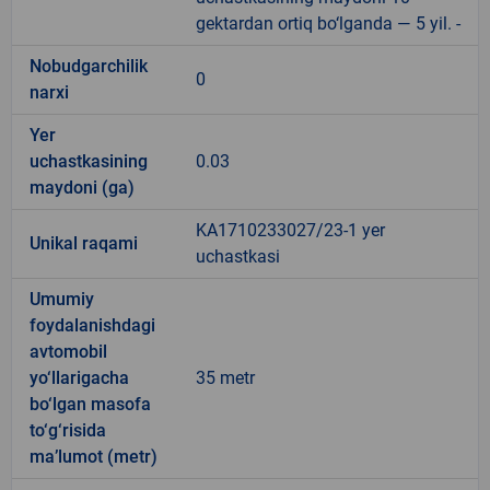
gektardan ortiq bo‘lganda — 5 yil. -
Nobudgarchilik
0
narxi
Yer
uchastkasining
0.03
maydoni (ga)
KA1710233027/23-1 yer
Unikal raqami
uchastkasi
Umumiy
foydalanishdagi
avtomobil
yo‘llarigacha
35 metr
bo‘lgan masofa
to‘g‘risida
ma’lumot (metr)