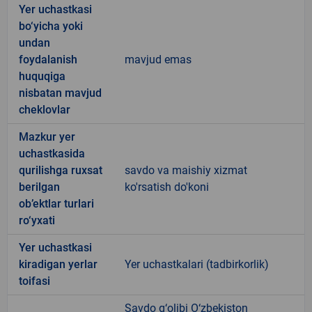
Yer uchastkasi
bo‘yicha yoki
undan
foydalanish
mavjud emas
huquqiga
nisbatan mavjud
cheklovlar
Mazkur yer
uchastkasida
qurilishga ruxsat
savdo va maishiy xizmat
berilgan
ko'rsatish do'koni
ob’ektlar turlari
ro‘yxati
Yer uchastkasi
kiradigan yerlar
Yer uchastkalari (tadbirkorlik)
toifasi
Savdo g‘olibi O‘zbekiston