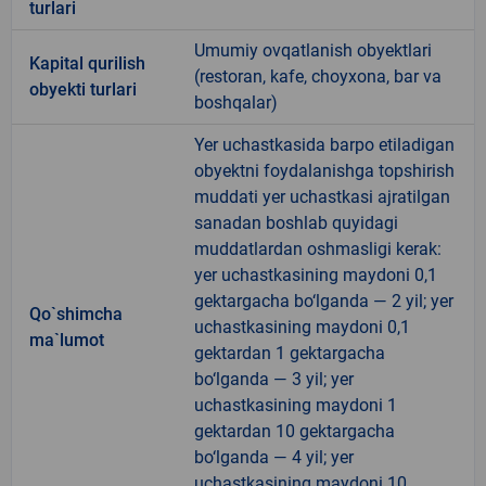
turlari
Umumiy ovqatlanish obyektlari
Kapital qurilish
(restoran, kafe, choyxona, bar va
obyekti turlari
boshqalar)
Yer uchastkasida barpo etiladigan
obyektni foydalanishga topshirish
muddati yer uchastkasi ajratilgan
sanadan boshlab quyidagi
muddatlardan oshmasligi kerak:
yer uchastkasining maydoni 0,1
gektargacha bo‘lganda — 2 yil; yer
Qo`shimcha
uchastkasining maydoni 0,1
ma`lumot
gektardan 1 gektargacha
bo‘lganda — 3 yil; yer
uchastkasining maydoni 1
gektardan 10 gektargacha
bo‘lganda — 4 yil; yer
uchastkasining maydoni 10