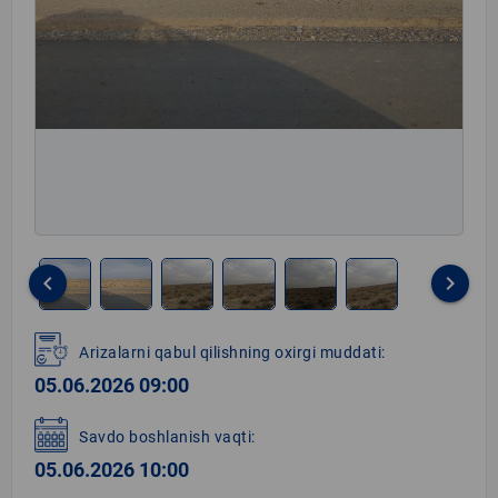
keyboard_arrow_left
keyboard_arrow_right
Item
1
Arizalarni qabul qilishning oxirgi muddati:
of
05.06.2026 09:00
6
Savdo boshlanish vaqti:
05.06.2026 10:00