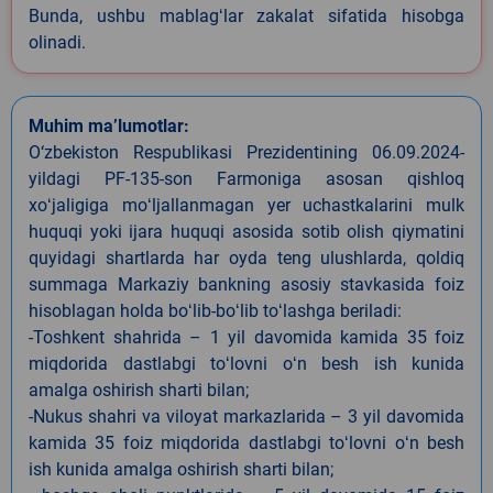
Bunda, ushbu mablagʻlar zakalat sifatida hisobga
olinadi.
Muhim ma’lumotlar:
O‘zbekiston Respublikasi Prezidentining 06.09.2024-
yildagi PF-135-son Farmoniga asosan qishloq
xoʻjaligiga moʻljallanmagan yer uchastkalarini mulk
huquqi yoki ijara huquqi asosida sotib olish qiymatini
quyidagi shartlarda har oyda teng ulushlarda, qoldiq
summaga Markaziy bankning asosiy stavkasida foiz
hisoblagan holda boʻlib-boʻlib toʻlashga beriladi:
-Toshkent shahrida – 1 yil davomida kamida 35 foiz
miqdorida dastlabgi toʻlovni oʻn besh ish kunida
amalga oshirish sharti bilan;
-Nukus shahri va viloyat markazlarida – 3 yil davomida
kamida 35 foiz miqdorida dastlabgi toʻlovni oʻn besh
ish kunida amalga oshirish sharti bilan;