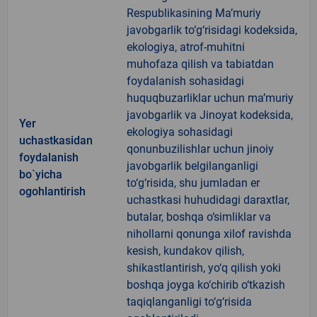
Respublikasining Ma’muriy
javobgarlik to‘g‘risidagi kodeksida,
ekologiya, atrof-muhitni
muhofaza qilish va tabiatdan
foydalanish sohasidagi
huquqbuzarliklar uchun ma’muriy
javobgarlik va Jinoyat kodeksida,
Yer
ekologiya sohasidagi
uchastkasidan
qonunbuzilishlar uchun jinoiy
foydalanish
javobgarlik belgilanganligi
bo`yicha
to‘g‘risida, shu jumladan er
ogohlantirish
uchastkasi huhudidagi daraxtlar,
butalar, boshqa o‘simliklar va
nihollarni qonunga xilof ravishda
kesish, kundakov qilish,
shikastlantirish, yo‘q qilish yoki
boshqa joyga ko‘chirib o‘tkazish
taqiqlanganligi to‘g‘risida