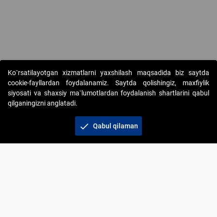
Ko`rsatilayotgan xizmatlarni yaxshilash maqsadida biz saytda
cookie-fayllardan foydalanamiz. Saytda qolishingiz, maxfiylik
siyosati va shaxsiy ma`lumotlardan foydalanish shartlarini qabul
qilganingizni anglatadi.
Copyright © 2017-2026. "Elektron onlayn-auksionlarni
tashkil etish" AJ. Barcha huquqlar himoyalangan
check
Qabul qilaman
To‘lov usullari