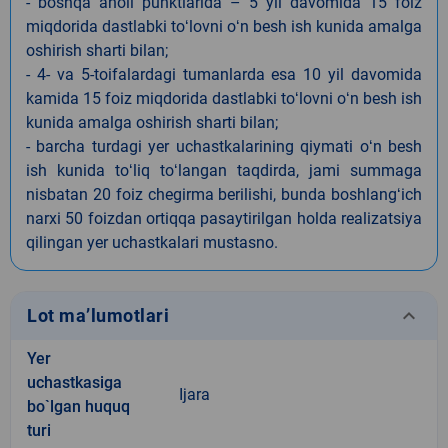
- boshqa aholi punktlarida – 5 yil davomida 15 foiz
miqdorida dastlabki toʻlovni oʻn besh ish kunida amalga
oshirish sharti bilan;
- 4- va 5-toifalardagi tumanlarda esa 10 yil davomida
kamida 15 foiz miqdorida dastlabki toʻlovni oʻn besh ish
kunida amalga oshirish sharti bilan;
- barcha turdagi yer uchastkalarining qiymati oʻn besh
ish kunida toʻliq toʻlangan taqdirda, jami summaga
nisbatan 20 foiz chegirma berilishi, bunda boshlangʻich
narxi 50 foizdan ortiqqa pasaytirilgan holda realizatsiya
qilingan yer uchastkalari mustasno.
keyboard_arrow_down
Lot ma’lumotlari
Yer
uchastkasiga
Ijara
bo`lgan huquq
turi