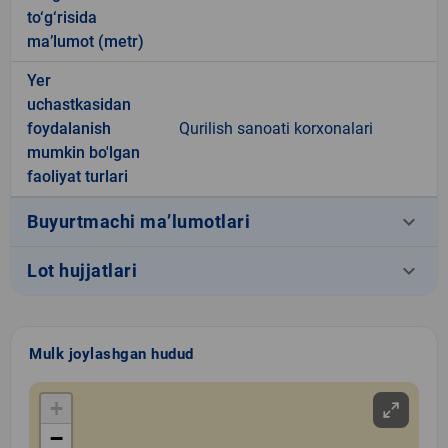
to‘g‘risida
ma’lumot (metr)
Yer
uchastkasidan
foydalanish
Qurilish sanoati korxonalari
mumkin bo'lgan
faoliyat turlari
keyboard_arrow_down
Buyurtmachi ma’lumotlari
keyboard_arrow_down
Lot hujjatlari
Mulk joylashgan hudud
+
−