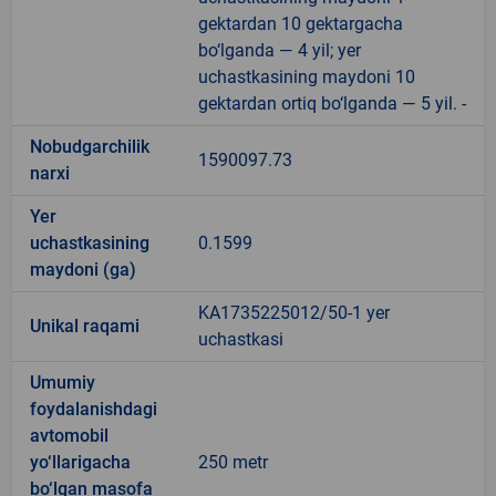
gektardan 10 gektargacha
bo‘lganda — 4 yil; yer
uchastkasining maydoni 10
gektardan ortiq bo‘lganda — 5 yil. -
Nobudgarchilik
1590097.73
narxi
Yer
uchastkasining
0.1599
maydoni (ga)
KA1735225012/50-1 yer
Unikal raqami
uchastkasi
Umumiy
foydalanishdagi
avtomobil
yo‘llarigacha
250 metr
bo‘lgan masofa