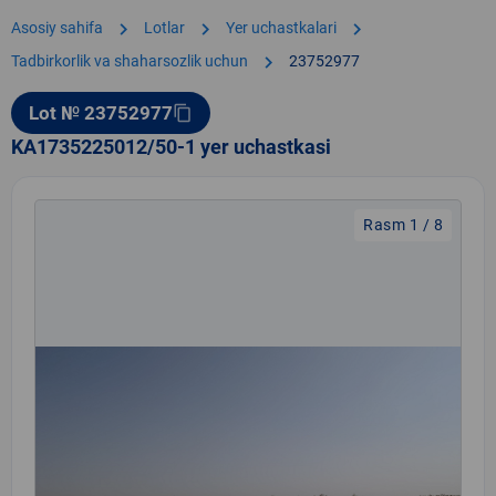
chevron_right
chevron_right
chevron_right
Asosiy sahifa
Lotlar
Yer uchastkalari
chevron_right
Tadbirkorlik va shaharsozlik uchun
23752977
Lot № 23752977
content_copy
KA1735225012/50-1 yer uchastkasi
Rasm 1 / 8