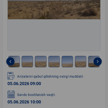
keyboard_arrow_left
keyboard_arrow_right
Item
1
Arizalarni qabul qilishning oxirgi muddati:
of
05.06.2026 09:00
8
Savdo boshlanish vaqti:
05.06.2026 10:00