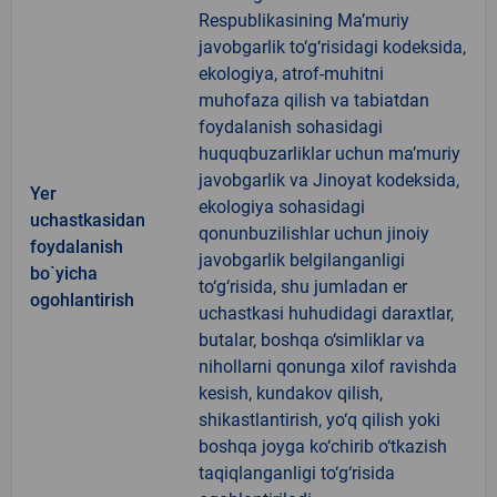
Respublikasining Ma’muriy
javobgarlik to‘g‘risidagi kodeksida,
ekologiya, atrof-muhitni
muhofaza qilish va tabiatdan
foydalanish sohasidagi
huquqbuzarliklar uchun ma’muriy
javobgarlik va Jinoyat kodeksida,
Yer
ekologiya sohasidagi
uchastkasidan
qonunbuzilishlar uchun jinoiy
foydalanish
javobgarlik belgilanganligi
bo`yicha
to‘g‘risida, shu jumladan er
ogohlantirish
uchastkasi huhudidagi daraxtlar,
butalar, boshqa o‘simliklar va
nihollarni qonunga xilof ravishda
kesish, kundakov qilish,
shikastlantirish, yo‘q qilish yoki
boshqa joyga ko‘chirib o‘tkazish
taqiqlanganligi to‘g‘risida