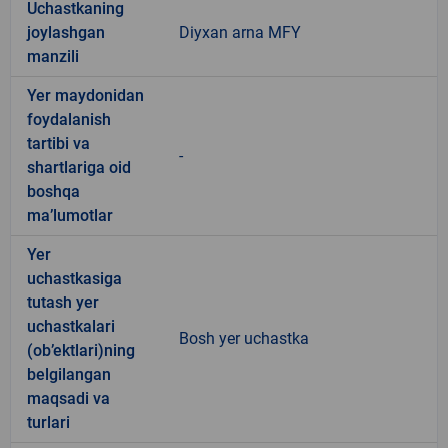
Uchastkaning
joylashgan
Diyxan arna MFY
manzili
Yer maydonidan
foydalanish
tartibi va
-
shartlariga oid
boshqa
ma’lumotlar
Yer
uchastkasiga
tutash yer
uchastkalari
Bosh yer uchastka
(ob’ektlari)ning
belgilangan
maqsadi va
turlari