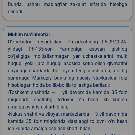
Bunda, ushbu mablagʻlar zakalat sifatida hisobga
olinadi.
Muhim ma’lumotlar:
O‘zbekiston Respublikasi Prezidentining 06.09.2024-
yildagi PF-135-son Farmoniga asosan qishloq
xoʻjaligiga moʻljallanmagan yer uchastkalarini mulk
huquqi yoki ijara huquqi asosida sotib olish qiymatini
quyidagi shartlarda har oyda teng ulushlarda, qoldiq
summaga Markaziy bankning asosiy stavkasida foiz
hisoblagan holda boʻlib-boʻlib toʻlashga beriladi:
-Toshkent shahrida – 1 yil davomida kamida 35 foiz
miqdorida dastlabgi toʻlovni oʻn besh ish kunida
amalga oshirish sharti bilan;
-Nukus shahri va viloyat markazlarida – 3 yil davomida
kamida 35 foiz miqdorida dastlabgi toʻlovni oʻn besh
ish kunida amalga oshirish sharti bilan;