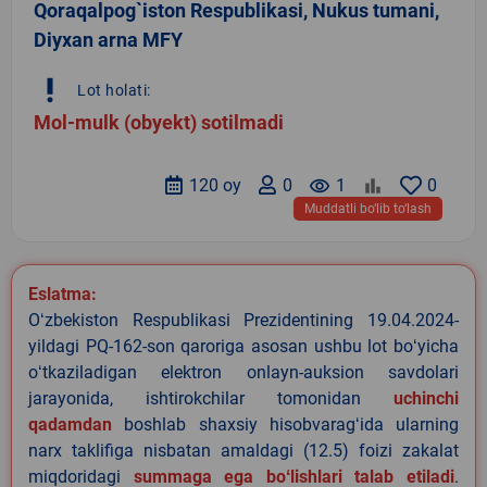
Qoraqalpog`iston Respublikasi, Nukus tumani,
Diyxan arna MFY
priority_high
Lot holati:
Mol-mulk (obyekt) sotilmadi
120 oy
0
remove_red_eye
1
0
Muddatli bo‘lib to‘lash
Eslatma:
Oʻzbekiston Respublikasi Prezidentining 19.04.2024-
yildagi PQ-162-son qaroriga asosan ushbu lot boʻyicha
oʻtkaziladigan elektron onlayn-auksion savdolari
jarayonida, ishtirokchilar tomonidan
uchinchi
qadamdan
boshlab shaxsiy hisobvaragʻida ularning
narx taklifiga nisbatan amaldagi (12.5) foizi zakalat
miqdoridagi
summaga ega boʻlishlari talab etiladi
.