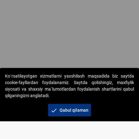
Ko`rsatilayotgan xizmatlarni yaxshilash maqsadida biz saytda
cookie-fayllardan foydalanamiz. Saytda qolishingiz, maxfiylik
siyosati va shaxsiy ma`lumotlardan foydalanish shartlarini qabul
qilganingizni anglatadi.
Copyright © 2017-2026. "Elektron onlayn-auksionlarni
tashkil etish" AJ. Barcha huquqlar himoyalangan
check
Qabul qilaman