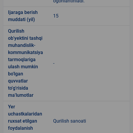
ogohlantiriladi.
Ijaraga berish
15
muddati (yil)
Qurilish
ob'yektini tashqi
muhandislik-
kommunikatsiya
tarmoqlariga
-
ulash mumkin
bo'lgan
quvvatlar
to'g'risida
ma'lumotlar
Yer
uchastkalaridan
ruxsat etilgan
Qurilish sanoati
foydalanish