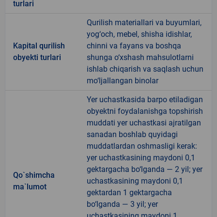
turlari
Qurilish materiallari va buyumlari,
yog‘och, mebel, shisha idishlar,
Kapital qurilish
chinni va fayans va boshqa
obyekti turlari
shunga o‘xshash mahsulotlarni
ishlab chiqarish va saqlash uchun
mo‘ljallangan binolar
Yer uchastkasida barpo etiladigan
obyektni foydalanishga topshirish
muddati yer uchastkasi ajratilgan
sanadan boshlab quyidagi
muddatlardan oshmasligi kerak:
yer uchastkasining maydoni 0,1
gektargacha bo‘lganda — 2 yil; yer
Qo`shimcha
uchastkasining maydoni 0,1
ma`lumot
gektardan 1 gektargacha
bo‘lganda — 3 yil; yer
uchastkasining maydoni 1