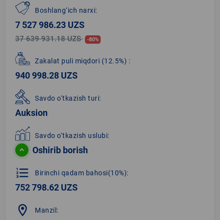
Boshlang‘ich narxi:
7 527 986.23 UZS
37 639 931.18 UZS
-80%
Zakalat puli miqdori
(12.5%)
:
940 998.28 UZS
Savdo o‘tkazish turi:
Auksion
Savdo o‘tkazish uslubi:
Oshirib borish
format_list_numbered
Birinchi qadam bahosi(10%):
752 798.62 UZS
location_on
Manzil: