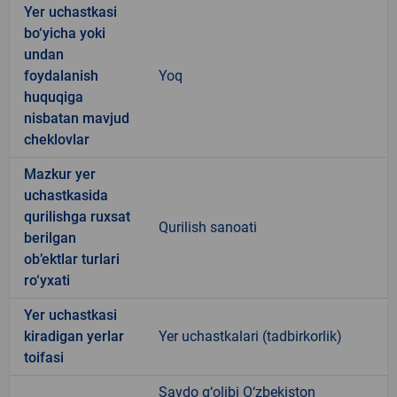
Yer uchastkasi
bo‘yicha yoki
undan
foydalanish
Yoq
huquqiga
nisbatan mavjud
cheklovlar
Mazkur yer
uchastkasida
qurilishga ruxsat
Qurilish sanoati
berilgan
ob’ektlar turlari
ro‘yxati
Yer uchastkasi
kiradigan yerlar
Yer uchastkalari (tadbirkorlik)
toifasi
Savdo g‘olibi O‘zbekiston