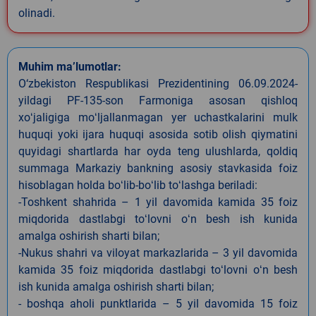
olinadi.
Muhim ma’lumotlar:
O‘zbekiston Respublikasi Prezidentining 06.09.2024-
yildagi PF-135-son Farmoniga asosan qishloq
xoʻjaligiga moʻljallanmagan yer uchastkalarini mulk
huquqi yoki ijara huquqi asosida sotib olish qiymatini
quyidagi shartlarda har oyda teng ulushlarda, qoldiq
summaga Markaziy bankning asosiy stavkasida foiz
hisoblagan holda boʻlib-boʻlib toʻlashga beriladi:
-Toshkent shahrida – 1 yil davomida kamida 35 foiz
miqdorida dastlabgi toʻlovni oʻn besh ish kunida
amalga oshirish sharti bilan;
-Nukus shahri va viloyat markazlarida – 3 yil davomida
kamida 35 foiz miqdorida dastlabgi toʻlovni oʻn besh
ish kunida amalga oshirish sharti bilan;
- boshqa aholi punktlarida – 5 yil davomida 15 foiz