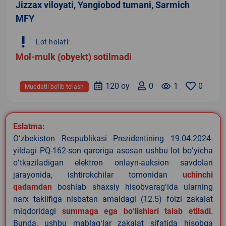
Jizzax viloyati, Yangiobod tumani, Sarmich
MFY
priority_high
Lot holati:
Mol-mulk (obyekt) sotilmadi
120 oy
0
remove_red_eye
1
0
Muddatli bo‘lib to‘lash
Eslatma:
Oʻzbekiston Respublikasi Prezidentining 19.04.2024-
yildagi PQ-162-son qaroriga asosan ushbu lot boʻyicha
oʻtkaziladigan elektron onlayn-auksion savdolari
jarayonida, ishtirokchilar tomonidan
uchinchi
qadamdan
boshlab shaxsiy hisobvaragʻida ularning
narx taklifiga nisbatan amaldagi (12.5) foizi zakalat
miqdoridagi
summaga ega boʻlishlari talab etiladi
.
Bunda, ushbu mablagʻlar zakalat sifatida hisobga