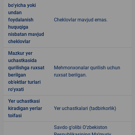
bo‘yicha yoki
undan
foydalanish
Cheklovlar mavjud emas.
huquqiga
nisbatan mavjud
cheklovlar
Mazkur yer
uchastkasida
qurilishga ruxsat
Mehmonxonalar qurilish uchun
berilgan
ruxsat berilgan.
ob’ektlar turlari
ro‘yxati
Yer uchastkasi
kiradigan yerlar
Yer uchastkalari (tadbirkorlik)
toifasi
Savdo g‘olibi O‘zbekiston
Respublikasining Ma’muriy