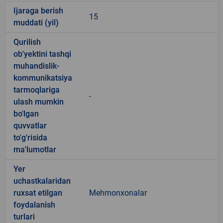
Ijaraga berish
15
muddati (yil)
Qurilish
ob'yektini tashqi
muhandislik-
kommunikatsiya
tarmoqlariga
-
ulash mumkin
bo'lgan
quvvatlar
to'g'risida
ma'lumotlar
Yer
uchastkalaridan
ruxsat etilgan
Mehmonxonalar
foydalanish
turlari