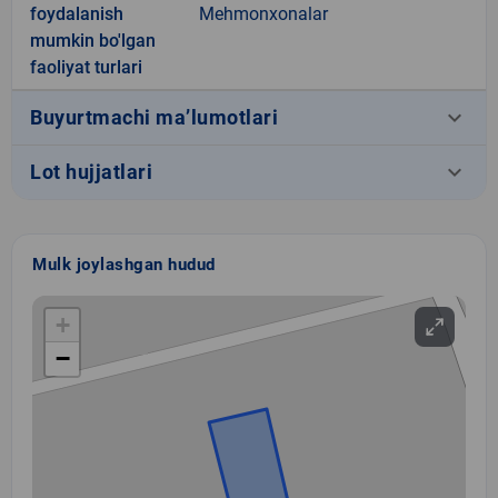
foydalanish
Mehmonxonalar
mumkin bo'lgan
faoliyat turlari
keyboard_arrow_down
Buyurtmachi ma’lumotlari
keyboard_arrow_down
Lot hujjatlari
Mulk joylashgan hudud
+
−