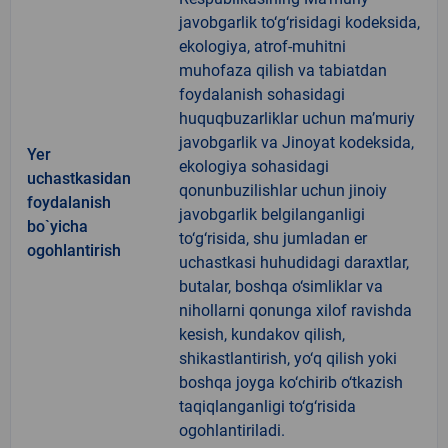
javobgarlik to‘g‘risidagi kodeksida,
ekologiya, atrof-muhitni
muhofaza qilish va tabiatdan
foydalanish sohasidagi
huquqbuzarliklar uchun ma’muriy
javobgarlik va Jinoyat kodeksida,
Yer
ekologiya sohasidagi
uchastkasidan
qonunbuzilishlar uchun jinoiy
foydalanish
javobgarlik belgilanganligi
bo`yicha
to‘g‘risida, shu jumladan er
ogohlantirish
uchastkasi huhudidagi daraxtlar,
butalar, boshqa o‘simliklar va
nihollarni qonunga xilof ravishda
kesish, kundakov qilish,
shikastlantirish, yo‘q qilish yoki
boshqa joyga ko‘chirib o‘tkazish
taqiqlanganligi to‘g‘risida
ogohlantiriladi.