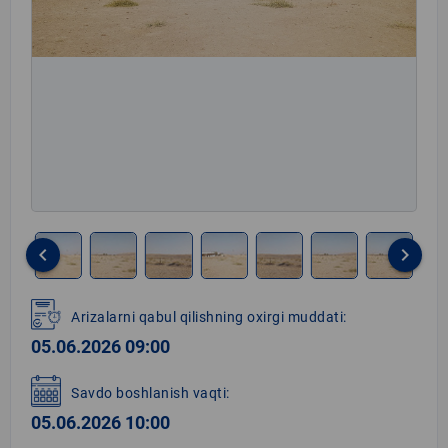
keyboard_arrow_left
keyboard_arrow_right
Item
1
Arizalarni qabul qilishning oxirgi muddati:
of
05.06.2026 09:00
8
Savdo boshlanish vaqti:
05.06.2026 10:00