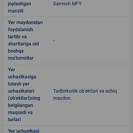
joylashgan
Sarmich MFY
manzili
Yer maydonidan
foydalanish
tartibi va
-
shartlariga oid
boshqa
ma’lumotlar
Yer
uchastkasiga
tutash yer
uchastkalari
Tadbirkorlik ob’ektlari va ochiq
(ob’ektlari)ning
maydon.
belgilangan
maqsadi va
turlari
Yer uchastkasi