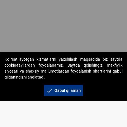
Copyright © 2017-2026. "Elektron onlayn-auksionlarni tashkil etish"
Ko`rsatilayotgan xizmatlarni yaxshilash maqsadida biz saytda
AJ. Barcha huquqlar himoyalangan
cookie-fayllardan foydalanamiz. Saytda qolishingiz, maxfiylik
siyosati va shaxsiy ma`lumotlardan foydalanish shartlarini qabul
qilganingizni anglatadi.
check
Qabul qilaman
+998 71 202-21-11
Veb-saytdagi axborot materiallaridan boshqa
shaxslar foydalanganda jamiyatning korporativ veb-
saytiga majburiy havolalar ko‘rsatilishi kerak