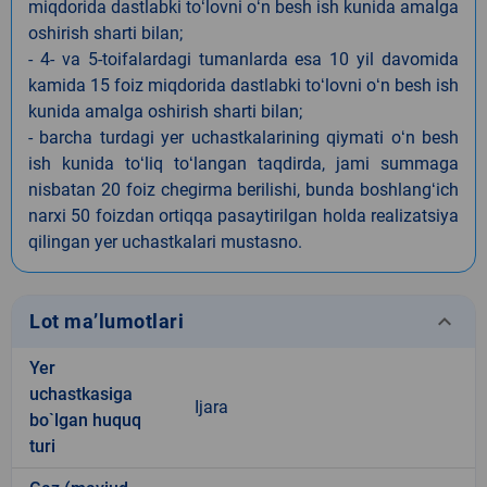
miqdorida dastlabki toʻlovni oʻn besh ish kunida amalga
oshirish sharti bilan;
- 4- va 5-toifalardagi tumanlarda esa 10 yil davomida
kamida 15 foiz miqdorida dastlabki toʻlovni oʻn besh ish
kunida amalga oshirish sharti bilan;
- barcha turdagi yer uchastkalarining qiymati oʻn besh
ish kunida toʻliq toʻlangan taqdirda, jami summaga
nisbatan 20 foiz chegirma berilishi, bunda boshlangʻich
narxi 50 foizdan ortiqqa pasaytirilgan holda realizatsiya
qilingan yer uchastkalari mustasno.
keyboard_arrow_down
Lot ma’lumotlari
Yer
uchastkasiga
Ijara
bo`lgan huquq
turi