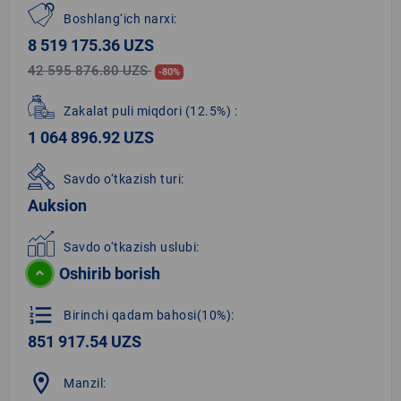
Boshlang‘ich narxi:
8 519 175.36 UZS
42 595 876.80 UZS
-80%
Zakalat puli miqdori
(12.5%)
:
1 064 896.92 UZS
Savdo o‘tkazish turi:
Auksion
Savdo o‘tkazish uslubi:
Oshirib borish
format_list_numbered
Birinchi qadam bahosi(10%):
851 917.54 UZS
location_on
Manzil: