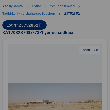
chevron_right
chevron_right
chevron_right
Asosiy sahifa
Lotlar
Yer uchastkalari
chevron_right
Tadbirkorlik va shaharsozlik uchun
23752852
Lot № 23752852
content_copy
KA1708237007/73-1 yer uchastkasi
Rasm 1 / 8