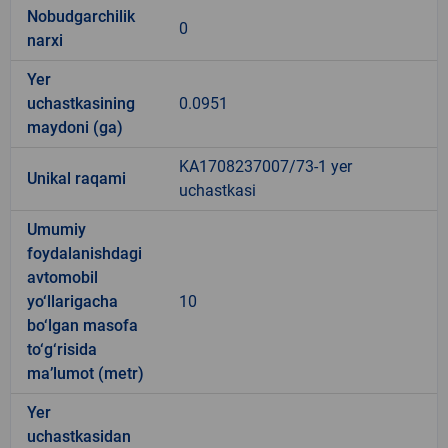
Nobudgarchilik
0
narxi
Yer
uchastkasining
0.0951
maydoni (ga)
KA1708237007/73-1 yer
Unikal raqami
uchastkasi
Umumiy
foydalanishdagi
avtomobil
yo‘llarigacha
10
bo‘lgan masofa
to‘g‘risida
ma’lumot (metr)
Yer
uchastkasidan