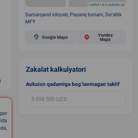
Leaflet
| ©
e-auksion.uz
Samarqand viloyati, Payariq tumani, Doʻstlik
MFY
Yandex
Google Maps
Maps
Zakalat kalkulyatori
0
Auksion qadamiga bog‘lanmagan taklif
igan
ida
nda,