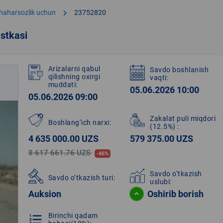
chevron_right
shaharsozlik uchun
23752820
stkasi
Arizalarni qabul
Savdo boshlanish
qilishning oxirgi
vaqti:
muddati:
05.06.2026 10:00
05.06.2026 09:00
Zakalat puli miqdori
Boshlang‘ich narxi:
(12.5%)
:
4 635 000.00 UZS
579 375.00 UZS
8 617 661.76 UZS
-46%
Savdo o‘tkazish
Savdo o‘tkazish turi:
uslubi:
Auksion
Oshirib borish
Birinchi qadam
format_list_numbered