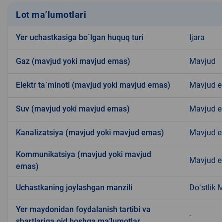
Lot ma’lumotlari
Yer uchastkasiga bo`lgan huquq turi
Ijara
Gaz (mavjud yoki mavjud emas)
Mavjud
Elektr ta`minoti (mavjud yoki mavjud emas)
Mavjud 
Suv (mavjud yoki mavjud emas)
Mavjud 
Kanalizatsiya (mavjud yoki mavjud emas)
Mavjud 
Kommunikatsiya (mavjud yoki mavjud
Mavjud 
emas)
Uchastkaning joylashgan manzili
Doʻstlik
Yer maydonidan foydalanish tartibi va
-
shartlariga oid boshqa ma’lumotlar