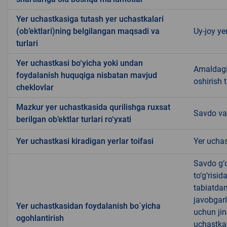
Yer uchastkasiga tutash yer uchastkalari
(ob’ektlari)ning belgilangan maqsadi va
Uy-joy ye
turlari
Yer uchastkasi bo‘yicha yoki undan
Amaldagi 
foydalanish huquqiga nisbatan mavjud
oshirish t
cheklovlar
Mazkur yer uchastkasida qurilishga ruxsat
Savdo va
berilgan ob’ektlar turlari ro‘yxati
Yer uchastkasi kiradigan yerlar toifasi
Yer uchas
Savdo g‘o
to‘g‘risi
tabiatda
javobgarl
Yer uchastkasidan foydalanish bo`yicha
uchun jin
ogohlantirish
uchastkas