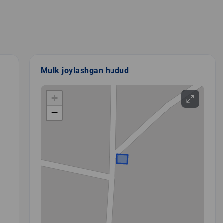
Mulk joylashgan hudud
+
−