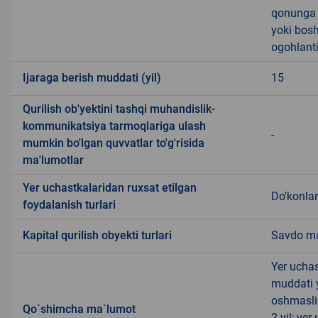
qonunga x
yoki bosh
ogohlanti
Ijaraga berish muddati (yil)
15
Qurilish ob'yektini tashqi muhandislik-
kommunikatsiya tarmoqlariga ulash
-
mumkin bo'lgan quvvatlar to'g'risida
ma'lumotlar
Yer uchastkalaridan ruxsat etilgan
Do'konlar
foydalanish turlari
Kapital qurilish obyekti turlari
Savdo ma
Yer uchas
muddati 
oshmasli
Qo`shimcha ma`lumot
2 yil; ye