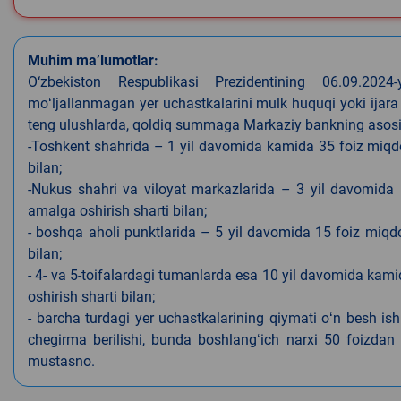
Muhim ma’lumotlar:
O‘zbekiston Respublikasi Prezidentining 06.09.202
moʻljallanmagan yer uchastkalarini mulk huquqi yoki ijara
teng ulushlarda, qoldiq summaga Markaziy bankning asosiy s
-Toshkent shahrida – 1 yil davomida kamida 35 foiz miqdor
bilan;
-Nukus shahri va viloyat markazlarida – 3 yil davomida 
amalga oshirish sharti bilan;
- boshqa aholi punktlarida – 5 yil davomida 15 foiz miqdo
bilan;
- 4- va 5-toifalardagi tumanlarda esa 10 yil davomida kami
oshirish sharti bilan;
- barcha turdagi yer uchastkalarining qiymati oʻn besh is
chegirma berilishi, bunda boshlangʻich narxi 50 foizdan o
mustasno.