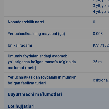
3 yil; ye
4 yil; ye
Nobudgarchilik narxi
0
Yer uchastkasining maydoni (ga)
0.008
Unikal raqami
KA171822
Umumiy foydalanishdagi avtomobil
yo‘llarigacha bo‘lgan masofa to‘g‘risida
25 m
ma’lumot (metr)
Yer uchastkasidan foydalanish mumkin
oshxona, 
bo'lgan faoliyat turlari
Buyurtmachi ma’lumotlari
Lot hujjatlari