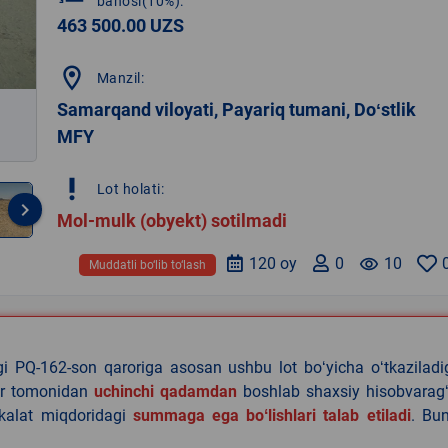
bahosi(10%):
463 500.00 UZS
location_on
Manzil:
Samarqand viloyati, Payariq tumani, Doʻstlik
MFY
priority_high
Lot holati:
keyboard_arrow_right
Mol-mulk (obyekt) sotilmadi
120 oy
0
remove_red_eye
10
Muddatli bo‘lib to‘lash
agi PQ-162-son qaroriga asosan ushbu lot boʻyicha oʻtkazilad
lar tomonidan
uchinchi qadamdan
boshlab shaxsiy hisobvaragʻ
akalat miqdoridagi
summaga ega boʻlishlari talab etiladi
. Bu