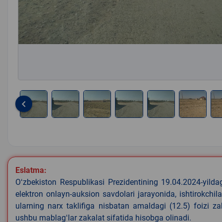
keyboard_arrow_left
Item
1
of
8
Eslatma:
Oʻzbekiston Respublikasi Prezidentining 19.04.2024-yild
elektron onlayn-auksion savdolari jarayonida, ishtirokchi
ularning narx taklifiga nisbatan amaldagi (12.5) foizi z
ushbu mablagʻlar zakalat sifatida hisobga olinadi.