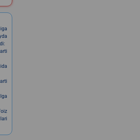
iga
oyda
di:
arti
nida
arti
alga
foiz
lari