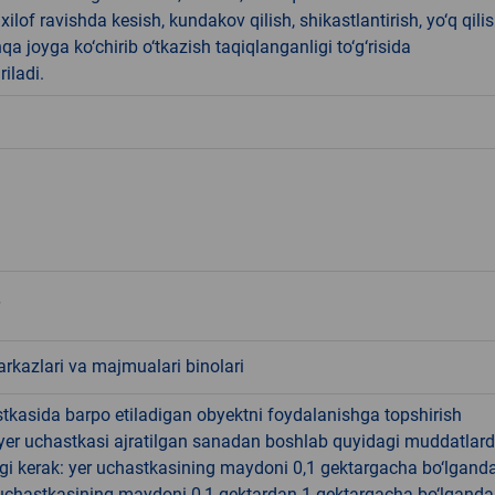
ilof ravishda kesish, kundakov qilish, shikastlantirish, yo‘q qili
qa joyga ko‘chirib o‘tkazish taqiqlanganligi to‘g‘risida
riladi.
rkazlari va majmualari binolari
tkasida barpo etiladigan obyektni foydalanishga topshirish
yer uchastkasi ajratilgan sanadan boshlab quyidagi muddatlar
gi kerak: yer uchastkasining maydoni 0,1 gektargacha bo‘lgand
r uchastkasining maydoni 0,1 gektardan 1 gektargacha bo‘lgand