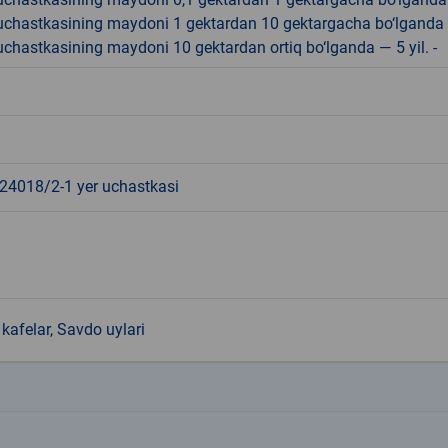
r uchastkasining maydoni 1 gektardan 10 gektargacha bo‘lganda
r uchastkasining maydoni 10 gektardan ortiq bo‘lganda — 5 yil. -
4018/2-1 yer uchastkasi
kafelar, Savdo uylari
k
k