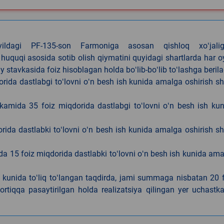
4-yildagi PF-135-son Farmoniga asosan qishloq xoʻjalig
 huquqi asosida sotib olish qiymatini quyidagi shartlarda har 
tavkasida foiz hisoblagan holda boʻlib-boʻlib toʻlashga berila
ida dastlabgi toʻlovni oʻn besh ish kunida amalga oshirish sh
kamida 35 foiz miqdorida dastlabgi toʻlovni oʻn besh ish ku
rida dastlabki toʻlovni oʻn besh ish kunida amalga oshirish sh
da 15 foiz miqdorida dastlabki toʻlovni oʻn besh ish kunida am
h kunida toʻliq toʻlangan taqdirda, jami summaga nisbatan 20 
rtiqqa pasaytirilgan holda realizatsiya qilingan yer uchastka