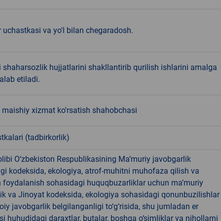
r uchastkasi va yo'l bilan chegaradosh.
shaharsozlik hujjatlarini shakllantirib qurilish ishlarini amalga
alab etiladi.
 maishiy xizmat ko'rsatish shahobchasi
tkalari (tadbirkorlik)
libi O‘zbekiston Respublikasining Ma’muriy javobgarlik
dagi kodeksida, ekologiya, atrof-muhitni muhofaza qilish va
n foydalanish sohasidagi huquqbuzarliklar uchun ma’muriy
ik va Jinoyat kodeksida, ekologiya sohasidagi qonunbuzilishlar
oiy javobgarlik belgilanganligi to‘g‘risida, shu jumladan er
i huhudidagi daraxtlar, butalar, boshqa o‘simliklar va nihollarni