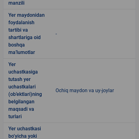
manzili
Yer maydonidan
foydalanish
tartibi va
-
shartlariga oid
boshqa
ma’lumotlar
Yer
uchastkasiga
tutash yer
uchastkalari
Ochiq maydon va uy-joylar
(ob’ektlari)ning
belgilangan
maqsadi va
turlari
Yer uchastkasi
bo‘yicha yoki