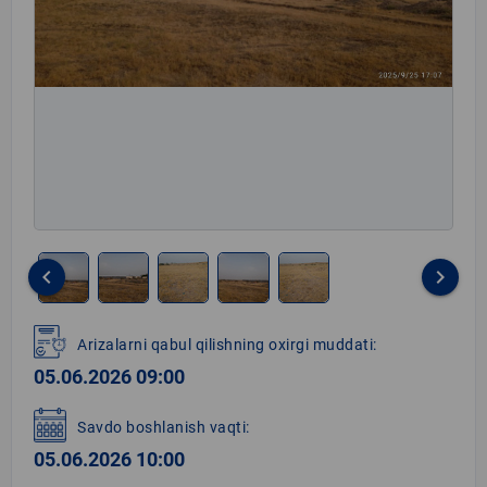
keyboard_arrow_left
keyboard_arrow_right
Item
1
Arizalarni qabul qilishning oxirgi muddati:
of
05.06.2026 09:00
5
Savdo boshlanish vaqti:
05.06.2026 10:00