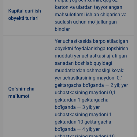
karton va ulardan tayyorlangan
Kapital qurilish
mahsulotlarni ishlab chiqarish va
obyekti turlari
saqlash uchun mo‘ljallangan
binolar
Yer uchastkasida barpo etiladigan
obyektni foydalanishga topshirish
muddati yer uchastkasi ajratilgan
sanadan boshlab quyidagi
muddatlardan oshmasligi kerak:
yer uchastkasining maydoni 0,1
gektargacha bo‘lganda — 2 yil; yer
Qo`shimcha
uchastkasining maydoni 0,1
ma`lumot
gektardan 1 gektargacha
bo‘lganda — 3 yil; yer
uchastkasining maydoni 1
gektardan 10 gektargacha
bo‘lganda — 4 yil; yer
uchastkasining maydoni 10