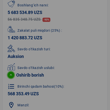
Boshlang‘ich narxi:
5 683 534.89 UZS
56 835 348.75 UZS
-90%
Zakalat puli miqdori
(25%)
:
1 420 883.72 UZS
Savdo o‘tkazish turi:
Auksion
Savdo o‘tkazish uslubi:
Oshirib borish
format_list_numbered
Birinchi qadam bahosi(10%):
568 353.49 UZS
location_on
Manzil: