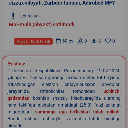
Jizzax viloyati, Zarbdor tumani, Adirobod MFY
priority_high
Lot holati:
Mol-mulk (obyekt) sotilmadi
60 oy
0
remove_red_eye
3
0
Muddatli bo‘lib to‘lash
Eslatma:
O‘zbekiston Respublikasi Prezidentining 19.04.2024-
yildagi PQ-162-son qaroriga asosan ushbu lot bo‘yicha
o‘tkaziladigan elektron onlayn-auksion savdolari
jarayonida, ishtirokchilar tomonidan
uchinchi
qadamdan
boshlab shaxsiy hisobvarag‘ida ularning
narx taklifiga nisbatan amaldagi (25.0) foizi zakalat
miqdoridagi
summaga ega bo‘lishlari talab etiladi
.
Bunda, ushbu mablag‘lar zakalat sifatida hisobga
olinadi.