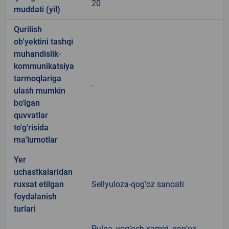
20
muddati (yil)
Qurilish
ob'yektini tashqi
muhandislik-
kommunikatsiya
tarmoqlariga
-
ulash mumkin
bo'lgan
quvvatlar
to'g'risida
ma'lumotlar
Yer
uchastkalaridan
ruxsat etilgan
Sellyuloza-qog'oz sanoati
foydalanish
turlari
Pulpa, yog‘och xamiri, qog‘oz,