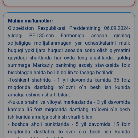
Muhim ma’lumotlar:
O`zbekiston Respublikasi Prezidentining 06.09.2024-
yildagi PF-135-son Farmoniga asosan qishloq
xo`jaligiga mo`ljallanmagan yer uchastkalarini mulk
huquqi yoki ijara huquqi asosida sotib olish qiymatini
quyidagi shartlarda har oyda teng ulushlarda, qoldiq
summaga Markaziy bankning asosiy stavkasida foiz
hisoblagan holda bo`lib-bo`lib to`lashga beriladi:
-Toshkent shahrida - 1 yil davomida kamida 35 foiz
miqdorida dastlabgi to`lovni o`n besh ish kunida
amalga oshirish sharti bilan;
-Nukus shahri va viloyat markazlarida - 3 yil davomida
kamida 35 foiz miqdorida dastlabgi to`lovni o`n besh
ish kunida amalga oshirish sharti bilan;
- boshqa aholi punktlarida - 5 yil davomida 15 foiz
miqdorida dastlabki to`lovni o`n besh ish kunida