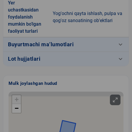
Yer
uchastkasidan
Yog'ochni qayta ishlash, pulpa va
foydalanish
qog'oz sanoatining ob'ektlari
mumkin bo'lgan
faoliyat turlari
keyboard_arrow_down
Buyurtmachi ma’lumotlari
keyboard_arrow_down
Lot hujjatlari
Mulk joylashgan hudud
+
−