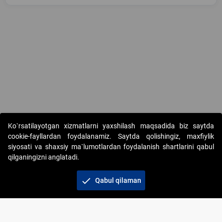
Copyright © 2017-2026. "Elektron onlayn-auksionlarni tashkil etish"
Ko`rsatilayotgan xizmatlarni yaxshilash maqsadida biz saytda
AJ. Barcha huquqlar himoyalangan
cookie-fayllardan foydalanamiz. Saytda qolishingiz, maxfiylik
siyosati va shaxsiy ma`lumotlardan foydalanish shartlarini qabul
qilganingizni anglatadi.
check
Qabul qilaman
+998 71 202-21-11
Veb-saytdagi axborot materiallaridan boshqa