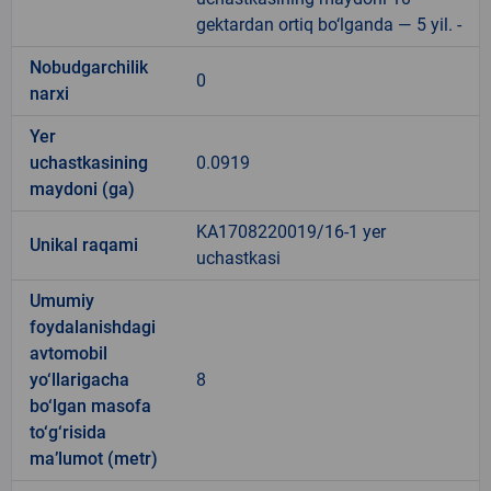
gektardan ortiq bo‘lganda — 5 yil. -
Nobudgarchilik
0
narxi
Yer
uchastkasining
0.0919
maydoni (ga)
KA1708220019/16-1 yer
Unikal raqami
uchastkasi
Umumiy
foydalanishdagi
avtomobil
yo‘llarigacha
8
bo‘lgan masofa
to‘g‘risida
ma’lumot (metr)