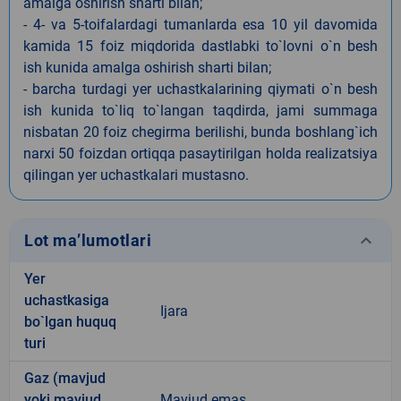
amalga oshirish sharti bilan;
- 4- va 5-toifalardagi tumanlarda esa 10 yil davomida
kamida 15 foiz miqdorida dastlabki to`lovni o`n besh
ish kunida amalga oshirish sharti bilan;
- barcha turdagi yer uchastkalarining qiymati o`n besh
ish kunida to`liq to`langan taqdirda, jami summaga
nisbatan 20 foiz chegirma berilishi, bunda boshlang`ich
narxi 50 foizdan ortiqqa pasaytirilgan holda realizatsiya
qilingan yer uchastkalari mustasno.
keyboard_arrow_down
Lot ma’lumotlari
Yer
uchastkasiga
Ijara
bo`lgan huquq
turi
Gaz (mavjud
yoki mavjud
Mavjud emas