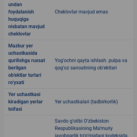
undan
foydalanish
Cheklovlar mavjud emas
huquqiga
nisbatan mavjud
cheklovlar
Mazkur yer
uchastkasida
qurilishga ruxsat
Yog'ochni qayta ishlash. pulpa va
berilgan
qog'oz sanoatining ob'ektlari
ob’ektlar turlari
ro‘yxati
Yer uchastkasi
kiradigan yerlar
Yer uchastkalari (tadbirkorlik)
toifasi
Savdo g‘olibi O‘zbekiston
Respublikasining Ma’muriy
javobgarlik to‘g‘risidagi kodeksida,