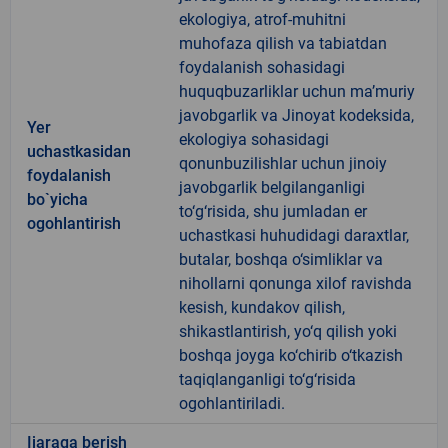
ekologiya, atrof-muhitni
muhofaza qilish va tabiatdan
foydalanish sohasidagi
huquqbuzarliklar uchun ma’muriy
javobgarlik va Jinoyat kodeksida,
Yer
ekologiya sohasidagi
uchastkasidan
qonunbuzilishlar uchun jinoiy
foydalanish
javobgarlik belgilanganligi
bo`yicha
to‘g‘risida, shu jumladan er
ogohlantirish
uchastkasi huhudidagi daraxtlar,
butalar, boshqa o‘simliklar va
nihollarni qonunga xilof ravishda
kesish, kundakov qilish,
shikastlantirish, yo‘q qilish yoki
boshqa joyga ko‘chirib o‘tkazish
taqiqlanganligi to‘g‘risida
ogohlantiriladi.
Ijaraga berish