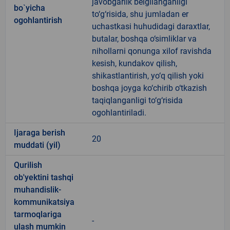
javobgarlik belgilanganligi
bo`yicha
to‘g‘risida, shu jumladan er
ogohlantirish
uchastkasi huhudidagi daraxtlar,
butalar, boshqa o‘simliklar va
nihollarni qonunga xilof ravishda
kesish, kundakov qilish,
shikastlantirish, yo‘q qilish yoki
boshqa joyga ko‘chirib o‘tkazish
taqiqlanganligi to‘g‘risida
ogohlantiriladi.
Ijaraga berish
20
muddati (yil)
Qurilish
ob'yektini tashqi
muhandislik-
kommunikatsiya
tarmoqlariga
-
ulash mumkin