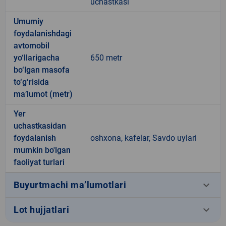
uchastkasi
Umumiy
foydalanishdagi
avtomobil
yo‘llarigacha
650 metr
bo‘lgan masofa
to‘g‘risida
ma’lumot (metr)
Yer
uchastkasidan
foydalanish
oshxona, kafelar, Savdo uylari
mumkin bo'lgan
faoliyat turlari
keyboard_arrow_down
Buyurtmachi ma’lumotlari
keyboard_arrow_down
Lot hujjatlari