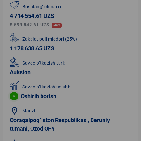
Boshlang‘ich narxi:
4 714 554.61 UZS
8 698 842.61 UZS
-46%
Zakalat puli miqdori
(25%)
:
1 178 638.65 UZS
Savdo o‘tkazish turi:
Auksion
Savdo o‘tkazish uslubi:
Oshirib borish
location_on
Manzil:
Qoraqalpog`iston Respublikasi, Beruniy
tumani, Ozod OFY