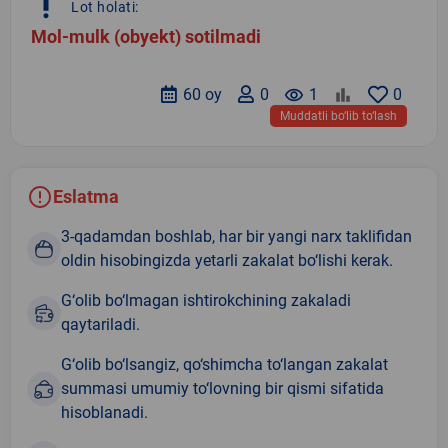
priority_high
Lot holati:
Mol-mulk (obyekt) sotilmadi
60 oy
0
remove_red_eye
1
0
Muddatli bo‘lib to‘lash
Eslatma
3-qadamdan boshlab, har bir yangi narx taklifidan
oldin hisobingizda yetarli zakalat bo‘lishi kerak.
G‘olib bo‘lmagan ishtirokchining zakaladi
qaytariladi.
G‘olib bo‘lsangiz, qo‘shimcha to‘langan zakalat
summasi umumiy to‘lovning bir qismi sifatida
hisoblanadi.