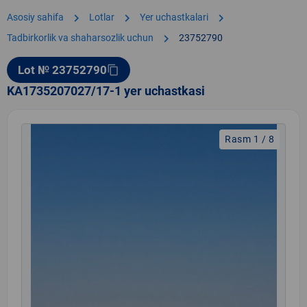
chevron_right
chevron_right
chevron_right
Asosiy sahifa
Lotlar
Yer uchastkalari
chevron_right
Tadbirkorlik va shaharsozlik uchun
23752790
Lot № 23752790
content_copy
KA1735207027/17-1 yer uchastkasi
Rasm 1 / 8