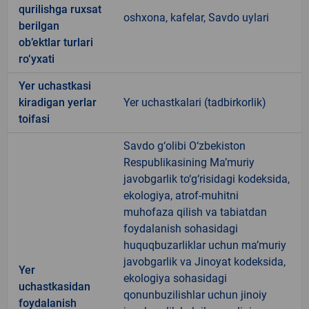
qurilishga ruxsat
oshxona, kafelar, Savdo uylari
berilgan
ob’ektlar turlari
ro‘yxati
Yer uchastkasi
kiradigan yerlar
Yer uchastkalari (tadbirkorlik)
toifasi
Savdo g‘olibi O‘zbekiston
Respublikasining Ma’muriy
javobgarlik to‘g‘risidagi kodeksida,
ekologiya, atrof-muhitni
muhofaza qilish va tabiatdan
foydalanish sohasidagi
huquqbuzarliklar uchun ma’muriy
javobgarlik va Jinoyat kodeksida,
Yer
ekologiya sohasidagi
uchastkasidan
qonunbuzilishlar uchun jinoiy
foydalanish