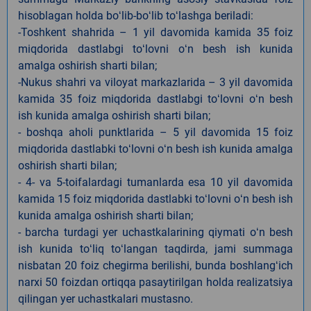
hisoblagan holda boʻlib-boʻlib toʻlashga beriladi:
-Toshkent shahrida – 1 yil davomida kamida 35 foiz
miqdorida dastlabgi toʻlovni oʻn besh ish kunida
amalga oshirish sharti bilan;
-Nukus shahri va viloyat markazlarida – 3 yil davomida
kamida 35 foiz miqdorida dastlabgi toʻlovni oʻn besh
ish kunida amalga oshirish sharti bilan;
- boshqa aholi punktlarida – 5 yil davomida 15 foiz
miqdorida dastlabki toʻlovni oʻn besh ish kunida amalga
oshirish sharti bilan;
- 4- va 5-toifalardagi tumanlarda esa 10 yil davomida
kamida 15 foiz miqdorida dastlabki toʻlovni oʻn besh ish
kunida amalga oshirish sharti bilan;
- barcha turdagi yer uchastkalarining qiymati oʻn besh
ish kunida toʻliq toʻlangan taqdirda, jami summaga
nisbatan 20 foiz chegirma berilishi, bunda boshlangʻich
narxi 50 foizdan ortiqqa pasaytirilgan holda realizatsiya
qilingan yer uchastkalari mustasno.