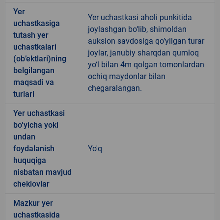
Yer
Yer uchastkasi aholi punkitida
uchastkasiga
joylashgan bo‘lib, shimoldan
tutash yer
auksion savdosiga qo’yilgan turar
uchastkalari
joylar, janubiy sharqdan qumloq
(ob’ektlari)ning
yo‘l bilan 4m qolgan tomonlardan
belgilangan
ochiq maydonlar bilan
maqsadi va
chegaralangan.
turlari
Yer uchastkasi
bo‘yicha yoki
undan
foydalanish
Yo'q
huquqiga
nisbatan mavjud
cheklovlar
Mazkur yer
uchastkasida