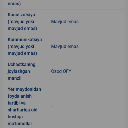
emas)
Kanalizatsiya
(mavjud yoki
Mavjud emas
mavjud emas)
Kommunikatsiya
(mavjud yoki
Mavjud emas
mavjud emas)
Uchastkaning
joylashgan
Ozod OFY
manzili
Yer maydonidan
foydalanish
tartibi va
-
shartlariga oid
boshqa
ma’lumotlar