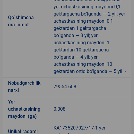
yer uchastkasining maydoni 0,1
gektargacha bo‘lganda — 2 yil; yer
Qo`shimcha
uchastkasining maydoni 0,1
ma`lumot
gektardan 1 gektargacha
bo‘lganda — 3 yil; yer
uchastkasining maydoni 1
gektardan 10 gektargacha
bo‘lganda — 4 yil; yer
uchastkasining maydoni 10
gektardan ortiq bo‘lganda — 5 yil. -
Nobudgarchilik
79554.608
narxi
Yer
uchastkasining
0.008
maydoni (ga)
KA1735207027/17-1 yer
Unikal raqami