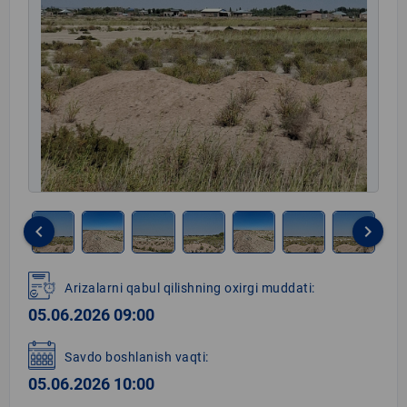
keyboard_arrow_left
keyboard_arrow_right
Item
1
Arizalarni qabul qilishning oxirgi muddati:
of
05.06.2026 09:00
8
Savdo boshlanish vaqti:
05.06.2026 10:00