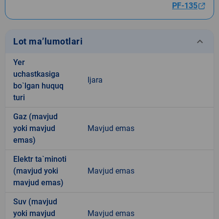
PF-135
keyboard_arrow_down
Lot ma’lumotlari
Yer
uchastkasiga
Ijara
bo`lgan huquq
turi
Gaz (mavjud
yoki mavjud
Mavjud emas
emas)
Elektr ta`minoti
(mavjud yoki
Mavjud emas
mavjud emas)
Suv (mavjud
yoki mavjud
Mavjud emas