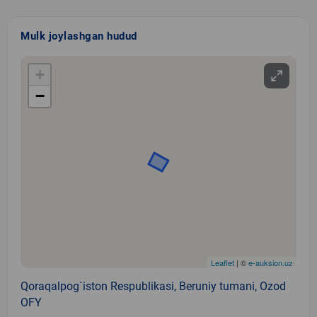
Mulk joylashgan hudud
+
−
Leaflet
| ©
e-auksion.uz
Qoraqalpog`iston Respublikasi, Beruniy tumani, Ozod
OFY