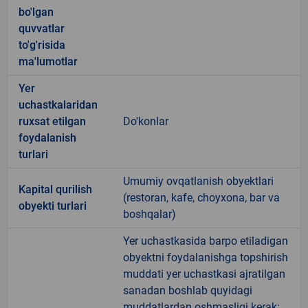
bo'lgan
quvvatlar
to'g'risida
ma'lumotlar
Yer
uchastkalaridan
ruxsat etilgan
Do'konlar
foydalanish
turlari
Umumiy ovqatlanish obyektlari
Kapital qurilish
(restoran, kafe, choyxona, bar va
obyekti turlari
boshqalar)
Yer uchastkasida barpo etiladigan
obyektni foydalanishga topshirish
muddati yer uchastkasi ajratilgan
sanadan boshlab quyidagi
muddatlardan oshmasligi kerak: