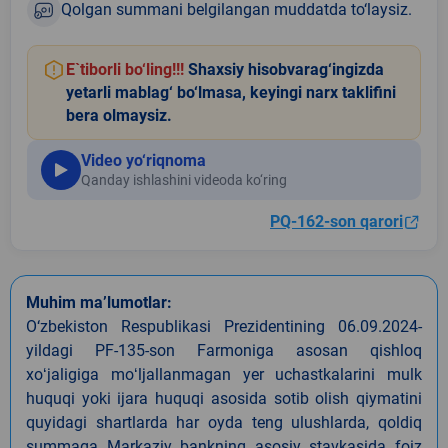
Qolgan summani belgilangan muddatda to‘laysiz.
E`tiborli bo‘ling!!!
Shaxsiy hisobvarag‘ingizda
yetarli mablag‘ bo‘lmasa, keyingi narx taklifini
bera olmaysiz.
Video yo‘riqnoma
Qanday ishlashini videoda ko‘ring
PQ-162-son qarori
Muhim ma’lumotlar:
O‘zbekiston Respublikasi Prezidentining 06.09.2024-
yildagi PF-135-son Farmoniga asosan qishloq
xoʻjaligiga moʻljallanmagan yer uchastkalarini mulk
huquqi yoki ijara huquqi asosida sotib olish qiymatini
quyidagi shartlarda har oyda teng ulushlarda, qoldiq
summaga Markaziy bankning asosiy stavkasida foiz