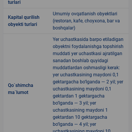
turlari
Umumiy ovqatlanish obyektlari
Kapital qurilish
(restoran, kafe, choyxona, bar va
obyekti turlari
boshqalar)
Yer uchastkasida barpo etiladigan
obyektni foydalanishga topshirish
muddati yer uchastkasi ajratilgan
sanadan boshlab quyidagi
muddatlardan oshmasligi kerak:
yer uchastkasining maydoni 0,1
gektargacha bo‘lganda — 2 yil; yer
Qo`shimcha
uchastkasining maydoni 0,1
ma`lumot
gektardan 1 gektargacha
bo‘lganda — 3 yil; yer
uchastkasining maydoni 1
gektardan 10 gektargacha
bo‘lganda — 4 yil; yer
uchastkasining maydoni 10