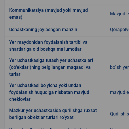
Kommunikatsiya (mavjud yoki mavjud
Mavjud 
emas)
Uchastkaning joylashgan manzili
Qorapol
Yer maydonidan foydalanish tartibi va
-
shartlariga oid boshqa ma’lumotlar
Yer uchastkasiga tutash yer uchastkalari
(ob’ektlari)ning belgilangan maqsadi va
bo`sh ye
turlari
Yer uchastkasi bo‘yicha yoki undan
foydalanish huquqiga nisbatan mavjud
mavjud 
cheklovlar
Mazkur yer uchastkasida qurilishga ruxsat
Qurilish 
berilgan ob’ektlar turlari ro‘yxati