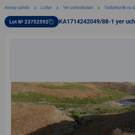
chevron_right
chevron_right
chevron_right
Asosiy sahifa
Lotlar
Yer uchastkalari
Tadbirkorlik va 
KA1714242049/88-1 yer uch
Lot № 23752592
content_copy