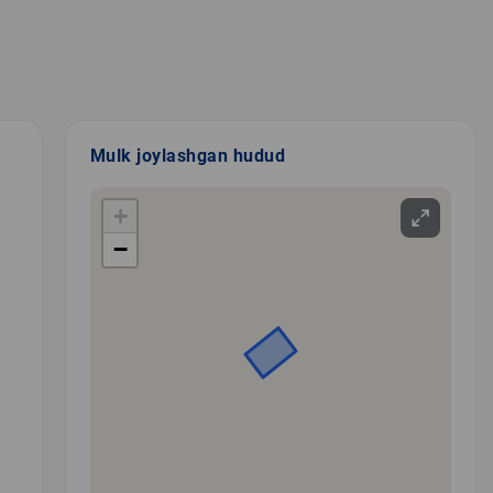
Mulk joylashgan hudud
+
−