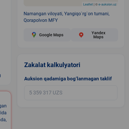
Leaflet
| ©
e-auksion.uz
Namangan viloyati, Yangiqo`rg`on tumani,
Qorapolvon MFY
Yandex
Google Maps
Maps
Zakalat kalkulyatori
0
Auksion qadamiga bog‘lanmagan taklif
igan
ida
nda,