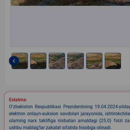
keyboard_arrow_left
Item
1
of
6
Eslatma:
O‘zbekiston Respublikasi Prezidentining 19.04.2024-yild
elektron onlayn-auksion savdolari jarayonida, ishtirokchi
ularning narx taklifiga nisbatan amaldagi (25.0) foizi z
ushbu mablag‘lar zakalat sifatida hisobga olinadi.