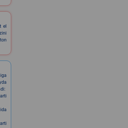
t el
zini
ston
iga
oyda
di:
arti
nida
arti