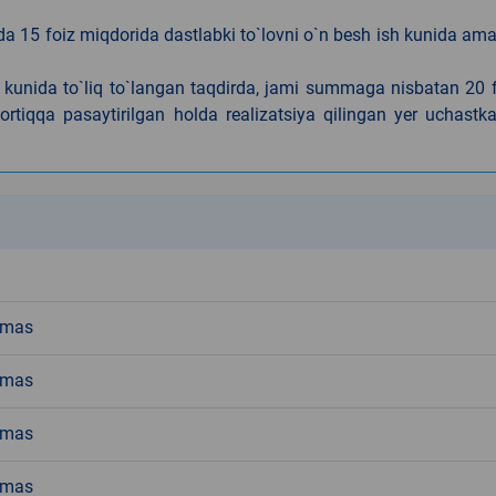
da 15 foiz miqdorida dastlabki to`lovni o`n besh ish kunida am
h kunida to`liq to`langan taqdirda, jami summaga nisbatan 20 
rtiqqa pasaytirilgan holda realizatsiya qilingan yer uchastka
k
emas
emas
emas
emas