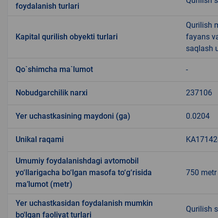
Qurilish 
foydalanish turlari
Qurilish 
Kapital qurilish obyekti turlari
fayans v
saqlash u
Qo`shimcha ma`lumot
-
Nobudgarchilik narxi
237106
Yer uchastkasining maydoni (ga)
0.0204
Unikal raqami
KA171424
Umumiy foydalanishdagi avtomobil
yo‘llarigacha bo‘lgan masofa to‘g‘risida
750 metr
ma’lumot (metr)
Yer uchastkasidan foydalanish mumkin
Qurilish 
bo'lgan faoliyat turlari