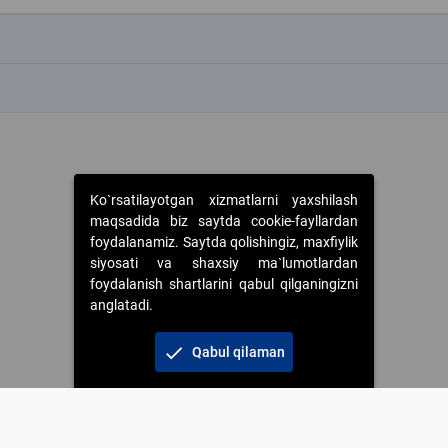
k
k
Ko`rsatilayotgan xizmatlarni yaxshilash
maqsadida biz saytda cookie-fayllardan
foydalanamiz. Saytda qolishingiz, maxfiylik
siyosati va shaxsiy ma`lumotlardan
foydalanish shartlarini qabul qilganingizni
anglatadi.
check
Qabul qilaman
 foydalanganda jamiyatning korporativ veb-saytiga majburiy havolalar ko