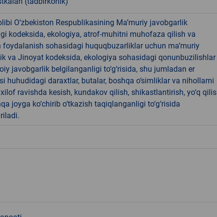
tkalari (tadbirkorlik)
libi O‘zbekiston Respublikasining Ma’muriy javobgarlik
dagi kodeksida, ekologiya, atrof-muhitni muhofaza qilish va
n foydalanish sohasidagi huquqbuzarliklar uchun ma’muriy
ik va Jinoyat kodeksida, ekologiya sohasidagi qonunbuzilishlar
oiy javobgarlik belgilanganligi to‘g‘risida, shu jumladan er
i huhudidagi daraxtlar, butalar, boshqa o‘simliklar va nihollarni
ilof ravishda kesish, kundakov qilish, shikastlantirish, yo‘q qili
qa joyga ko‘chirib o‘tkazish taqiqlanganligi to‘g‘risida
riladi.