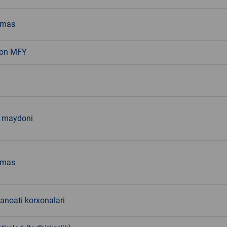
emas
von MFY
r maydoni
emas
sanoati korxonalari