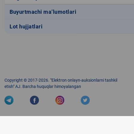
Buyurtmachi ma’lumotlari
Lot hujjatlari
Copyright © 2017-2026. "Elektron onlayn-auksionlarni tashkil
etish" AJ. Barcha huquqlar himoyalangan
Veb-saytdagi axborot materiallaridan boshqa shaxslar