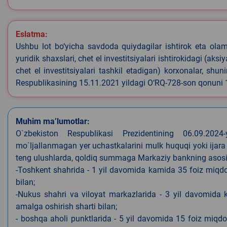
Eslatma:
Ushbu lot bo‘yicha savdoda quiydagilar ishtirok eta olamyd
yuridik shaxslari, chet el investitsiyalari ishtirokidagi (aks
chet el investitsiyalari tashkil etadigan) korxonalar, shu
Respublikasining 15.11.2021 yildagi O‘RQ-728-son qonuni
Muhim ma’lumotlar:
O`zbekiston Respublikasi Prezidentining 06.09.202
mo`ljallanmagan yer uchastkalarini mulk huquqi yoki ijara
teng ulushlarda, qoldiq summaga Markaziy bankning asosiy s
-Toshkent shahrida - 1 yil davomida kamida 35 foiz miqdor
bilan;
-Nukus shahri va viloyat markazlarida - 3 yil davomida 
amalga oshirish sharti bilan;
- boshqa aholi punktlarida - 5 yil davomida 15 foiz miqdo