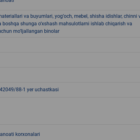
sanoati
materiallari va buyumlari, yog‘och, mebel, shisha idishlar, chinni 
a boshqa shunga o‘xshash mahsulotlarni ishlab chiqarish va
chun mo‘ljallangan binolar
2049/88-1 yer uchastkasi
sanoati korxonalari