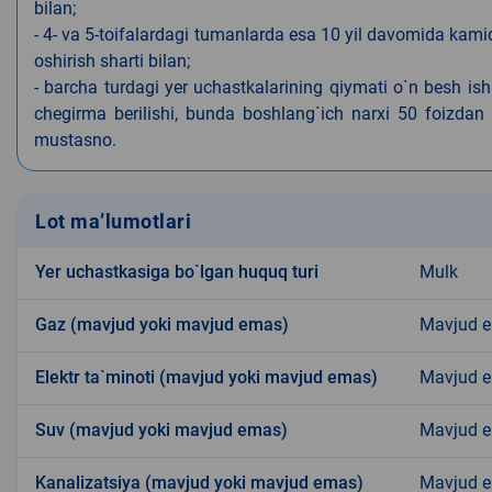
bilan;
- 4- va 5-toifalardagi tumanlarda esa 10 yil davomida kami
oshirish sharti bilan;
- barcha turdagi yer uchastkalarining qiymati o`n besh is
chegirma berilishi, bunda boshlang`ich narxi 50 foizdan o
mustasno.
Lot ma’lumotlari
Yer uchastkasiga bo`lgan huquq turi
Mulk
Gaz (mavjud yoki mavjud emas)
Mavjud 
Elektr ta`minoti (mavjud yoki mavjud emas)
Mavjud 
Suv (mavjud yoki mavjud emas)
Mavjud 
Kanalizatsiya (mavjud yoki mavjud emas)
Mavjud 