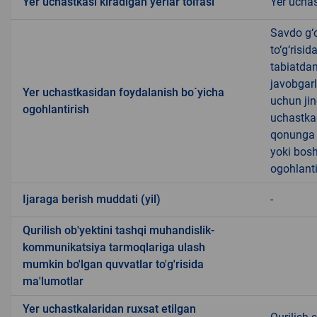
Yer uchastkasi kiradigan yerlar toifasi
Yer uchas
Savdo g‘o
to‘g‘risi
tabiatda
javobgarl
Yer uchastkasidan foydalanish bo`yicha
uchun jin
ogohlantirish
uchastkas
qonunga x
yoki bosh
ogohlanti
Ijaraga berish muddati (yil)
-
Qurilish ob'yektini tashqi muhandislik-
kommunikatsiya tarmoqlariga ulash
mumkin bo'lgan quvvatlar to'g'risida
ma'lumotlar
Yer uchastkalaridan ruxsat etilgan