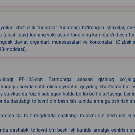
ilar: chet ellik fuqarolar, fuqaroligi bo‘lmagan shaxslar, che
iya (ulush, pay) larining yoki ustav fondining kamida o‘n besh foi
ningdek davlat organlari, muassasalari va korxonalari (O‘zbeki
 13-moddasi).
4-yildagi PF-135-son Farmoniga asosan qishloq xo`jalig
 huquqi asosida sotib olish qiymatini quyidagi shartlarda har 
tavkasida foiz hisoblagan holda bo`lib-bo`lib to`lashga berila
ida dastlabgi to`lovni o`n besh ish kunida amalga oshirish sh
kamida 35 foiz miqdorida dastlabgi to`lovni o`n besh ish ku
rida dastlabki to`lovni o`n besh ish kunida amalga oshirish sh