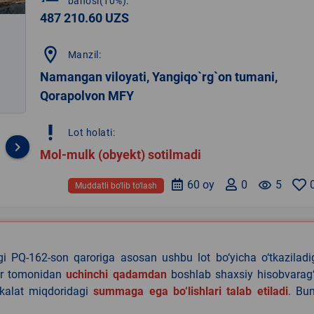
bahosi(10%):
487 210.60 UZS
location_on
Manzil:
Namangan viloyati, Yangiqo`rg`on tumani,
Qorapolvon MFY
priority_high
Lot holati:
keyboard_arrow_right
Mol-mulk (obyekt) sotilmadi
60 oy
0
remove_red_eye
5
Muddatli bo‘lib to‘lash
agi PQ-162-son qaroriga asosan ushbu lot bo‘yicha o‘tkazilad
lar tomonidan
uchinchi qadamdan
boshlab shaxsiy hisobvarag‘
akalat miqdoridagi
summaga ega bo‘lishlari talab etiladi
. Bu