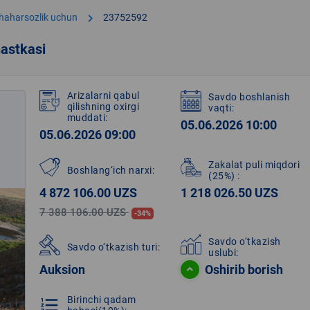
chevron_right
shaharsozlik uchun
23752592
astkasi
Arizalarni qabul
Savdo boshlanish
qilishning oxirgi
vaqti:
muddati:
05.06.2026 10:00
05.06.2026 09:00
Zakalat puli miqdori
Boshlang‘ich narxi:
(25%)
:
4 872 106.00 UZS
1 218 026.50 UZS
7 388 106.00 UZS
-34%
Savdo o‘tkazish
Savdo o‘tkazish turi:
uslubi:
Auksion
Oshirib borish
Birinchi qadam
format_list_numbered