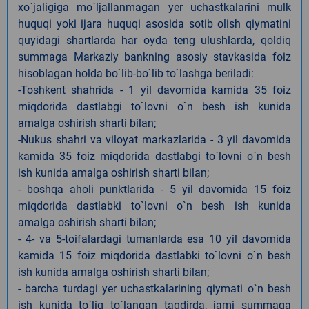
xo`jaligiga mo`ljallanmagan yer uchastkalarini mulk
huquqi yoki ijara huquqi asosida sotib olish qiymatini
quyidagi shartlarda har oyda teng ulushlarda, qoldiq
summaga Markaziy bankning asosiy stavkasida foiz
hisoblagan holda bo`lib-bo`lib to`lashga beriladi:
-Toshkent shahrida - 1 yil davomida kamida 35 foiz
miqdorida dastlabgi to`lovni o`n besh ish kunida
amalga oshirish sharti bilan;
-Nukus shahri va viloyat markazlarida - 3 yil davomida
kamida 35 foiz miqdorida dastlabgi to`lovni o`n besh
ish kunida amalga oshirish sharti bilan;
- boshqa aholi punktlarida - 5 yil davomida 15 foiz
miqdorida dastlabki to`lovni o`n besh ish kunida
amalga oshirish sharti bilan;
- 4- va 5-toifalardagi tumanlarda esa 10 yil davomida
kamida 15 foiz miqdorida dastlabki to`lovni o`n besh
ish kunida amalga oshirish sharti bilan;
- barcha turdagi yer uchastkalarining qiymati o`n besh
ish kunida to`liq to`langan taqdirda, jami summaga