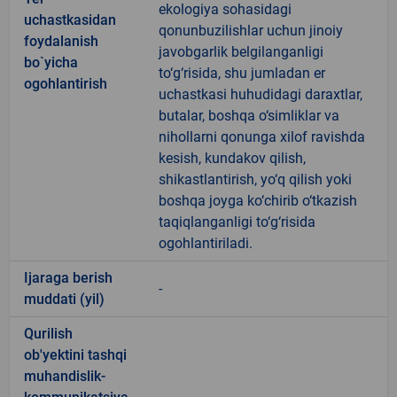
ekologiya sohasidagi
uchastkasidan
qonunbuzilishlar uchun jinoiy
foydalanish
javobgarlik belgilanganligi
bo`yicha
to‘g‘risida, shu jumladan er
ogohlantirish
uchastkasi huhudidagi daraxtlar,
butalar, boshqa o‘simliklar va
nihollarni qonunga xilof ravishda
kesish, kundakov qilish,
shikastlantirish, yo‘q qilish yoki
boshqa joyga ko‘chirib o‘tkazish
taqiqlanganligi to‘g‘risida
ogohlantiriladi.
Ijaraga berish
-
muddati (yil)
Qurilish
ob'yektini tashqi
muhandislik-