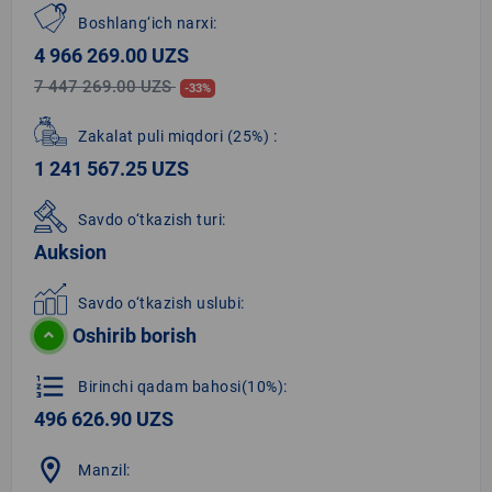
Boshlang‘ich narxi:
4 966 269.00 UZS
7 447 269.00 UZS
-33%
Zakalat puli miqdori
(25%)
:
1 241 567.25 UZS
Savdo o‘tkazish turi:
Auksion
Savdo o‘tkazish uslubi:
Oshirib borish
format_list_numbered
Birinchi qadam bahosi(10%):
496 626.90 UZS
location_on
Manzil: