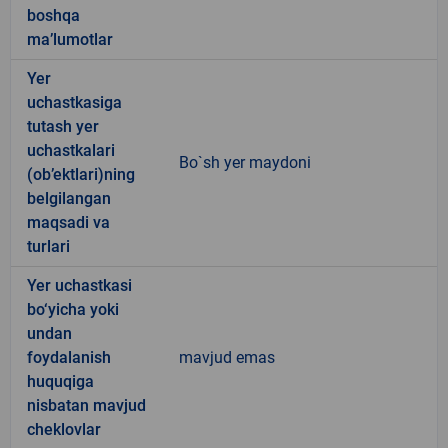
boshqa
ma’lumotlar
Yer
uchastkasiga
tutash yer
uchastkalari
Bo`sh yer maydoni
(ob’ektlari)ning
belgilangan
maqsadi va
turlari
Yer uchastkasi
bo‘yicha yoki
undan
foydalanish
mavjud emas
huquqiga
nisbatan mavjud
cheklovlar