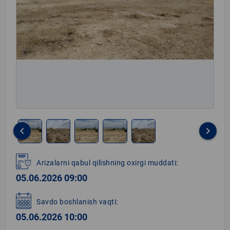
keyboard_arrow_left
keyboard_arrow_right
Item
1
Arizalarni qabul qilishning oxirgi muddati:
of
05.06.2026 09:00
5
Savdo boshlanish vaqti:
05.06.2026 10:00