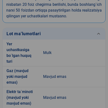
nisbatan 20 foiz chegirma berilishi, bunda boshlang`ich
narxi 50 foizdan ortiqqa pasaytirilgan holda realizatsiya
qilingan yer uchastkalari mustasno.
keyboard_arrow_down
Lot ma’lumotlari
Yer
uchastkasiga
Mulk
bo`lgan huquq
turi
Gaz (mavjud
yoki mavjud
Mavjud emas
emas)
Elektr ta`minoti
(mavjud yoki
Mavjud emas
mavjud emas)