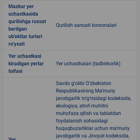
Mazkur yer
uchastkasida
qurilishga ruxsat
Qurilish sanoati korxonalari
berilgan
ob’ektlar turlari
ro‘yxati
Yer uchastkasi
kiradigan yerlar
Yer uchastkalari (tadbirkorlik)
toifasi
Savdo g‘olibi O‘zbekiston
Respublikasining Ma’muriy
javobgarlik to‘g‘risidagi kodeksida,
ekologiya, atrof-muhitni
muhofaza qilish va tabiatdan
foydalanish sohasidagi
huquqbuzarliklar uchun ma’muriy
javobgarlik va Jinoyat kodeksida,
Yer