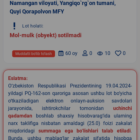
Namangan viloyati, Yangiqo`rg`on tumani,
Quyi Qorapolvon MFY
priority_high
Lot holati:
Mol-mulk (obyekt) sotilmadi
60 oy
0
remove_red_eye
10
0
Muddatli bo‘lib to‘lash
Eslatma:
O‘zbekiston Respublikasi Prezidentining 19.04.2024-
yildagi PQ-162-son qaroriga asosan ushbu lot bo‘yicha
o‘tkaziladigan elektron onlayn-auksion savdolari
jarayonida, ishtirokchilar tomonidan
uchinchi
qadamdan
boshlab shaxsiy hisobvarag‘ida ularning
narx taklifiga nisbatan amaldagi (25.0) foizi zakalat
miqdoridagi
summaga ega bo‘lishlari talab etiladi
.
Bunda, ushbu mablag‘lar zakalat sifatida hisobga