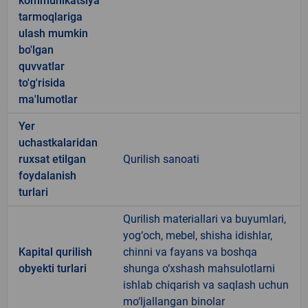
kommunikatsiya
tarmoqlariga
ulash mumkin
bo'lgan
quvvatlar
to'g'risida
ma'lumotlar
Yer
uchastkalaridan
ruxsat etilgan
Qurilish sanoati
foydalanish
turlari
Qurilish materiallari va buyumlari,
yog‘och, mebel, shisha idishlar,
Kapital qurilish
chinni va fayans va boshqa
obyekti turlari
shunga o‘xshash mahsulotlarni
ishlab chiqarish va saqlash uchun
mo‘ljallangan binolar