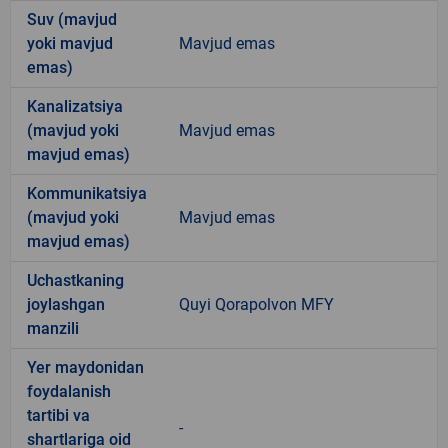
Suv (mavjud
yoki mavjud
Mavjud emas
emas)
Kanalizatsiya
(mavjud yoki
Mavjud emas
mavjud emas)
Kommunikatsiya
(mavjud yoki
Mavjud emas
mavjud emas)
Uchastkaning
joylashgan
Quyi Qorapolvon MFY
manzili
Yer maydonidan
foydalanish
tartibi va
-
shartlariga oid