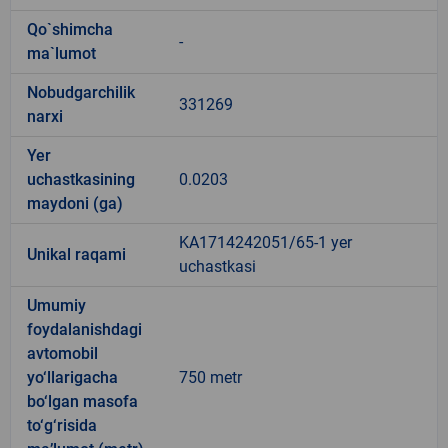
Qo`shimcha
-
ma`lumot
Nobudgarchilik
331269
narxi
Yer
uchastkasining
0.0203
maydoni (ga)
KA1714242051/65-1 yer
Unikal raqami
uchastkasi
Umumiy
foydalanishdagi
avtomobil
yo‘llarigacha
750 metr
bo‘lgan masofa
to‘g‘risida