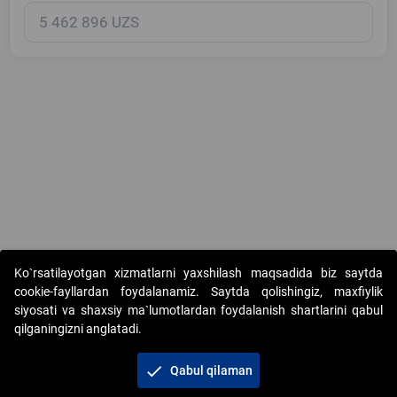
Copyright © 2017-2026. "Elektron onlayn-auksionlarni tashkil etish"
Ko`rsatilayotgan xizmatlarni yaxshilash maqsadida biz saytda
AJ. Barcha huquqlar himoyalangan
cookie-fayllardan foydalanamiz. Saytda qolishingiz, maxfiylik
siyosati va shaxsiy ma`lumotlardan foydalanish shartlarini qabul
qilganingizni anglatadi.
check
Qabul qilaman
+998 71 202-21-11