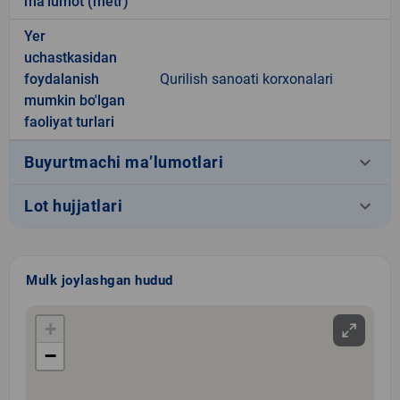
ma’lumot (metr)
Yer
uchastkasidan
foydalanish
Qurilish sanoati korxonalari
mumkin bo'lgan
faoliyat turlari
keyboard_arrow_down
Buyurtmachi ma’lumotlari
keyboard_arrow_down
Lot hujjatlari
Mulk joylashgan hudud
+
−