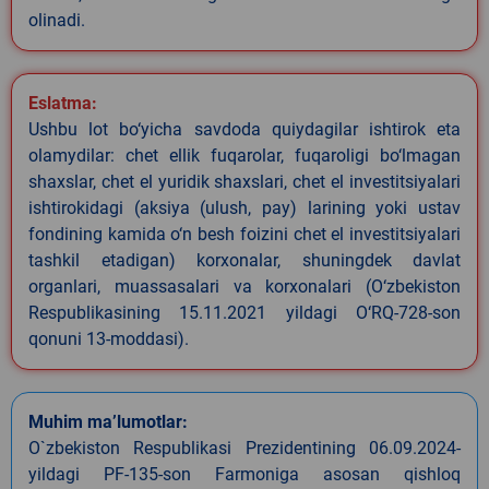
olinadi.
Eslatma:
Ushbu lot bo‘yicha savdoda quiydagilar ishtirok eta
olamydilar: chet ellik fuqarolar, fuqaroligi bo‘lmagan
shaxslar, chet el yuridik shaxslari, chet el investitsiyalari
ishtirokidagi (aksiya (ulush, pay) larining yoki ustav
fondining kamida o‘n besh foizini chet el investitsiyalari
tashkil etadigan) korxonalar, shuningdek davlat
organlari, muassasalari va korxonalari (O‘zbekiston
Respublikasining 15.11.2021 yildagi O‘RQ-728-son
qonuni 13-moddasi).
Muhim ma’lumotlar:
O`zbekiston Respublikasi Prezidentining 06.09.2024-
yildagi PF-135-son Farmoniga asosan qishloq