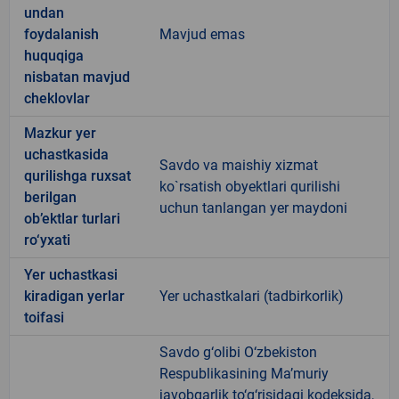
undan
foydalanish
Mavjud emas
huquqiga
nisbatan mavjud
cheklovlar
Mazkur yer
uchastkasida
Savdo va maishiy xizmat
qurilishga ruxsat
ko`rsatish obyektlari qurilishi
berilgan
uchun tanlangan yer maydoni
ob’ektlar turlari
ro‘yxati
Yer uchastkasi
kiradigan yerlar
Yer uchastkalari (tadbirkorlik)
toifasi
Savdo g‘olibi O‘zbekiston
Respublikasining Ma’muriy
javobgarlik to‘g‘risidagi kodeksida,