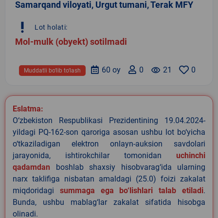
Samarqand viloyati, Urgut tumani, Terak MFY
priority_high
Lot holati:
Mol-mulk (obyekt) sotilmadi
60 oy
0
remove_red_eye
21
0
Muddatli bo‘lib to‘lash
Eslatma:
O‘zbekiston Respublikasi Prezidentining 19.04.2024-
yildagi PQ-162-son qaroriga asosan ushbu lot bo‘yicha
o‘tkaziladigan elektron onlayn-auksion savdolari
jarayonida, ishtirokchilar tomonidan
uchinchi
qadamdan
boshlab shaxsiy hisobvarag‘ida ularning
narx taklifiga nisbatan amaldagi (25.0) foizi zakalat
miqdoridagi
summaga ega bo‘lishlari talab etiladi
.
Bunda, ushbu mablag‘lar zakalat sifatida hisobga
olinadi.