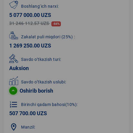
Boshlang‘ich narxi:
5 077 000.00 UZS
31 246 112.57 UZS
-84%
Zakalat puli miqdori
(25%)
:
1 269 250.00 UZS
Savdo o‘tkazish turi:
Auksion
Savdo o‘tkazish uslubi:
Oshirib borish
format_list_numbered
Birinchi qadam bahosi(10%):
507 700.00 UZS
location_on
Manzil: