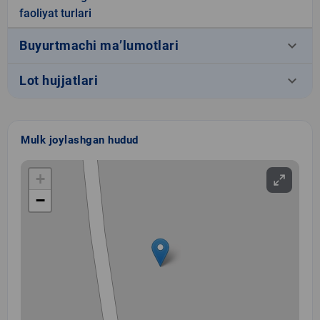
faoliyat turlari
keyboard_arrow_down
Buyurtmachi ma’lumotlari
keyboard_arrow_down
Lot hujjatlari
Mulk joylashgan hudud
+
−