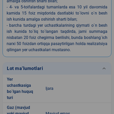
amalga oshirish sharti bilan;
- 4- va 5-toifalardagi tumanlarda esa 10 yil davomida
kamida 15 foiz miqdorida dastlabki to`lovni o`n besh
ish kunida amalga oshirish sharti bilan;
- barcha turdagi yer uchastkalarining qiymati o`n besh
ish kunida to`liq to`langan taqdirda, jami summaga
nisbatan 20 foiz chegirma berilishi, bunda boshlang`ich
narxi 50 foizdan ortiqqa pasaytirilgan holda realizatsiya
qilingan yer uchastkalari mustasno.
keyboard_arrow_down
Lot ma’lumotlari
Yer
uchastkasiga
Ijara
bo`lgan huquq
turi
Gaz (mavjud
yoki mavjud
Mavjud emas