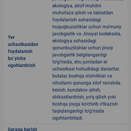
ekologiya, atrof-muhitni
muhofaza qilish va tabiatdan
foydalanish sohasidagi
huquqbuzarliklar uchun ma’muriy
javobgarlik va Jinoyat kodeksida,
Yer
ekologiya sohasidagi
uchastkasidan
qonunbuzilishlar uchun jinoiy
foydalanish
javobgarlik belgilanganligi
bo`yicha
to‘g‘risida, shu jumladan er
ogohlantirish
uchastkasi huhudidagi daraxtlar,
butalar, boshqa o‘simliklar va
nihollarni qonunga xilof ravishda
kesish, kundakov qilish,
shikastlantirish, yo‘q qilish yoki
boshqa joyga ko‘chirib o‘tkazish
taqiqlanganligi to‘g‘risida
ogohlantiriladi.
Ijaraga berish