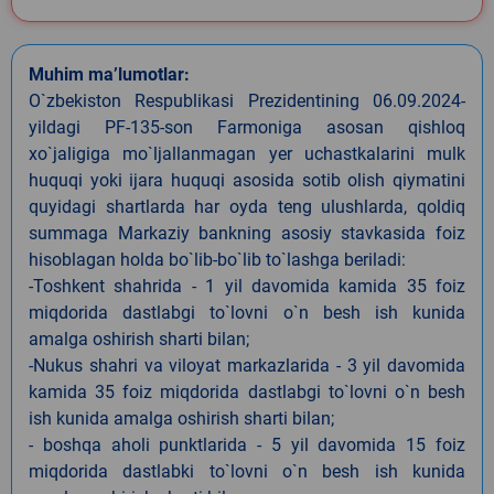
Muhim ma’lumotlar:
O`zbekiston Respublikasi Prezidentining 06.09.2024-
yildagi PF-135-son Farmoniga asosan qishloq
xo`jaligiga mo`ljallanmagan yer uchastkalarini mulk
huquqi yoki ijara huquqi asosida sotib olish qiymatini
quyidagi shartlarda har oyda teng ulushlarda, qoldiq
summaga Markaziy bankning asosiy stavkasida foiz
hisoblagan holda bo`lib-bo`lib to`lashga beriladi:
-Toshkent shahrida - 1 yil davomida kamida 35 foiz
miqdorida dastlabgi to`lovni o`n besh ish kunida
amalga oshirish sharti bilan;
-Nukus shahri va viloyat markazlarida - 3 yil davomida
kamida 35 foiz miqdorida dastlabgi to`lovni o`n besh
ish kunida amalga oshirish sharti bilan;
- boshqa aholi punktlarida - 5 yil davomida 15 foiz
miqdorida dastlabki to`lovni o`n besh ish kunida