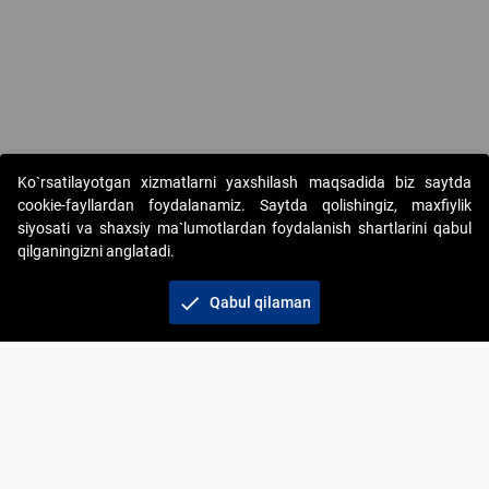
Copyright © 2017-2026. "Elektron onlayn-auksionlarni tashkil etish"
Ko`rsatilayotgan xizmatlarni yaxshilash maqsadida biz saytda
AJ. Barcha huquqlar himoyalangan
cookie-fayllardan foydalanamiz. Saytda qolishingiz, maxfiylik
siyosati va shaxsiy ma`lumotlardan foydalanish shartlarini qabul
qilganingizni anglatadi.
check
Qabul qilaman
+998 71 202-21-11
Veb-saytdagi axborot materiallaridan boshqa
shaxslar foydalanganda jamiyatning korporativ veb-
saytiga majburiy havolalar ko‘rsatilishi kerak