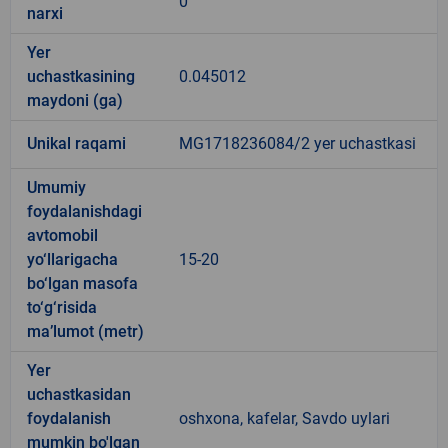
0
narxi
Yer
uchastkasining
0.045012
maydoni (ga)
Unikal raqami
MG1718236084/2 yer uchastkasi
Umumiy
foydalanishdagi
avtomobil
yo‘llarigacha
15-20
bo‘lgan masofa
to‘g‘risida
ma’lumot (metr)
Yer
uchastkasidan
foydalanish
oshxona, kafelar, Savdo uylari
mumkin bo'lgan