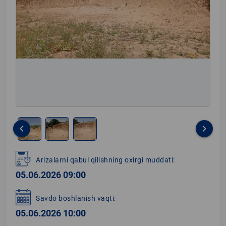
keyboard_arrow_left
keyboard_arrow_right
Item
1
Arizalarni qabul qilishning oxirgi muddati:
of
05.06.2026 09:00
3
Savdo boshlanish vaqti:
05.06.2026 10:00