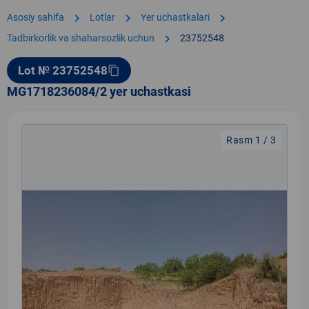
chevron_right
chevron_right
chevron_right
Asosiy sahifa
Lotlar
Yer uchastkalari
chevron_right
Tadbirkorlik va shaharsozlik uchun
23752548
Lot № 23752548
content_copy
MG1718236084/2 yer uchastkasi
Rasm 1 / 3