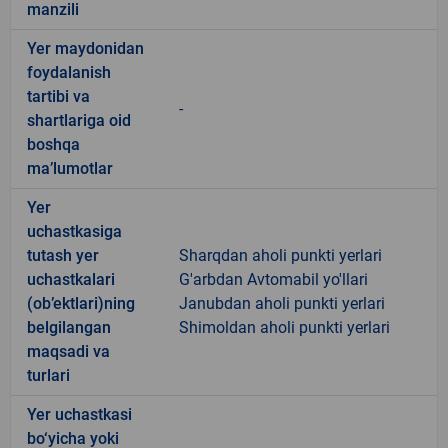
manzili
Yer maydonidan
foydalanish
tartibi va
-
shartlariga oid
boshqa
ma’lumotlar
Yer
uchastkasiga
tutash yer
Sharqdan aholi punkti yerlari
uchastkalari
G'arbdan Avtomabil yo'llari
(ob’ektlari)ning
Janubdan aholi punkti yerlari
belgilangan
Shimoldan aholi punkti yerlari
maqsadi va
turlari
Yer uchastkasi
bo‘yicha yoki