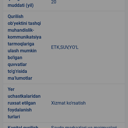
20
muddati (yil)
Qurilish
ob'yektini tashqi
muhandislik-
kommunikatsiya
tarmoqlariga
ETK,SUV,YO'L
ulash mumkin
bo'lgan
quvvatlar
to'g'risida
ma'lumotlar
Yer
uchastkalaridan
ruxsat etilgan
Xizmat ko'rsatish
foydalanish
turlari
Kapital qurilish
Savdo markazlari va majmualari