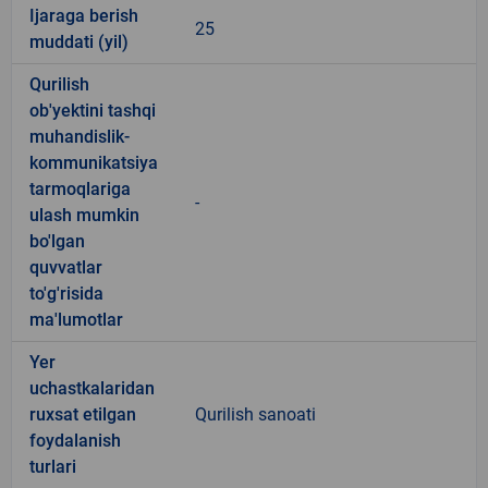
Ijaraga berish
25
muddati (yil)
Qurilish
ob'yektini tashqi
muhandislik-
kommunikatsiya
tarmoqlariga
-
ulash mumkin
bo'lgan
quvvatlar
to'g'risida
ma'lumotlar
Yer
uchastkalaridan
ruxsat etilgan
Qurilish sanoati
foydalanish
turlari