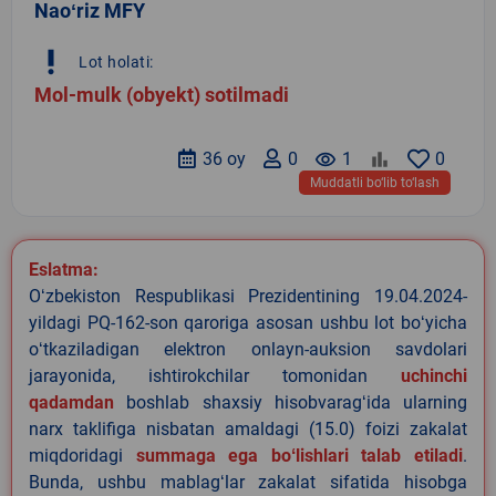
Naoʻriz MFY
priority_high
Lot holati:
Mol-mulk (obyekt) sotilmadi
36 oy
0
remove_red_eye
1
0
Muddatli bo‘lib to‘lash
Eslatma:
Oʻzbekiston Respublikasi Prezidentining 19.04.2024-
yildagi PQ-162-son qaroriga asosan ushbu lot boʻyicha
oʻtkaziladigan elektron onlayn-auksion savdolari
jarayonida, ishtirokchilar tomonidan
uchinchi
qadamdan
boshlab shaxsiy hisobvaragʻida ularning
narx taklifiga nisbatan amaldagi (15.0) foizi zakalat
miqdoridagi
summaga ega boʻlishlari talab etiladi
.
Bunda, ushbu mablagʻlar zakalat sifatida hisobga