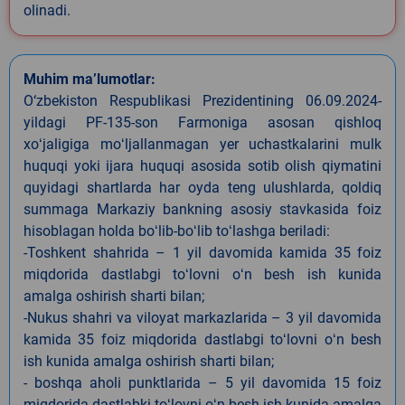
olinadi.
Muhim ma’lumotlar:
O‘zbekiston Respublikasi Prezidentining 06.09.2024-
yildagi PF-135-son Farmoniga asosan qishloq
xoʻjaligiga moʻljallanmagan yer uchastkalarini mulk
huquqi yoki ijara huquqi asosida sotib olish qiymatini
quyidagi shartlarda har oyda teng ulushlarda, qoldiq
summaga Markaziy bankning asosiy stavkasida foiz
hisoblagan holda boʻlib-boʻlib toʻlashga beriladi:
-Toshkent shahrida – 1 yil davomida kamida 35 foiz
miqdorida dastlabgi toʻlovni oʻn besh ish kunida
amalga oshirish sharti bilan;
-Nukus shahri va viloyat markazlarida – 3 yil davomida
kamida 35 foiz miqdorida dastlabgi toʻlovni oʻn besh
ish kunida amalga oshirish sharti bilan;
- boshqa aholi punktlarida – 5 yil davomida 15 foiz
miqdorida dastlabki toʻlovni oʻn besh ish kunida amalga