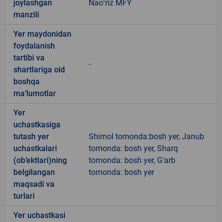
joylashgan
Naoʻriz MFY
manzili
Yer maydonidan
foydalanish
tartibi va
-
shartlariga oid
boshqa
ma’lumotlar
Yer
uchastkasiga
tutash yer
Shimol tomonda:bosh yer, Janub
uchastkalari
tomonda: bosh yer, Sharq
(ob’ektlari)ning
tomonda: bosh yer, G'arb
belgilangan
tomonda: bosh yer
maqsadi va
turlari
Yer uchastkasi