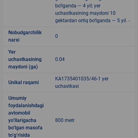
bo‘lganda — 4 yil; yer
uchastkasining maydoni 10
gektardan ortiq bo‘lganda — 5 yil. -
Nobudgarchilik
0
narxi
Yer
uchastkasining
0.04
maydoni (ga)
KA1735401035/46-1 yer
Unikal raqami
uchastkasi
Umumiy
foydalanishdagi
avtomobil
yo‘llarigacha
800 metr
bo‘lgan masofa
to‘g‘risida