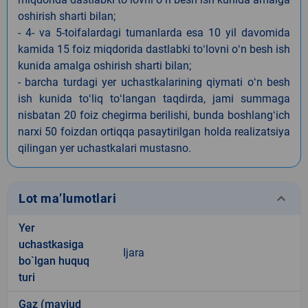
oshirish sharti bilan;
- 4- va 5-toifalardagi tumanlarda esa 10 yil davomida
kamida 15 foiz miqdorida dastlabki toʻlovni oʻn besh ish
kunida amalga oshirish sharti bilan;
- barcha turdagi yer uchastkalarining qiymati oʻn besh
ish kunida toʻliq toʻlangan taqdirda, jami summaga
nisbatan 20 foiz chegirma berilishi, bunda boshlangʻich
narxi 50 foizdan ortiqqa pasaytirilgan holda realizatsiya
qilingan yer uchastkalari mustasno.
keyboard_arrow_down
Lot ma’lumotlari
Yer
uchastkasiga
Ijara
bo`lgan huquq
turi
Gaz (mavjud