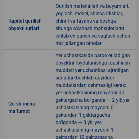
Qurilish materiallari va buyumlari,
yog‘och, mebel, shisha idishlar,
Kapital qurilish
chinni va fayans va boshqa
obyekti turlari
shunga o‘xshash mahsulotlarni
ishlab chiqarish va saqlash uchun
mo‘ljallangan binolar
Yer uchastkasida barpo etiladigan
obyektni foydalanishga topshirish
muddati yer uchastkasi ajratilgan
sanadan boshlab quyidagi
muddatlardan oshmasligi kerak:
yer uchastkasining maydoni 0,1
gektargacha bo‘lganda — 2 yil; yer
Qo`shimcha
uchastkasining maydoni 0,1
ma`lumot
gektardan 1 gektargacha
bo‘lganda — 3 yil; yer
uchastkasining maydoni 1
gektardan 10 gektargacha