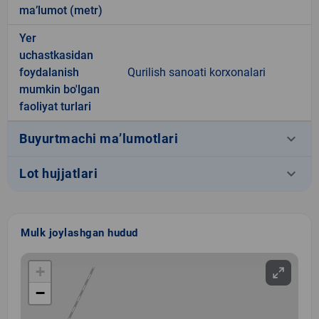
ma’lumot (metr)
Yer
uchastkasidan
foydalanish
Qurilish sanoati korxonalari
mumkin bo'lgan
faoliyat turlari
keyboard_arrow_down
Buyurtmachi ma’lumotlari
keyboard_arrow_down
Lot hujjatlari
Mulk joylashgan hudud
+
−