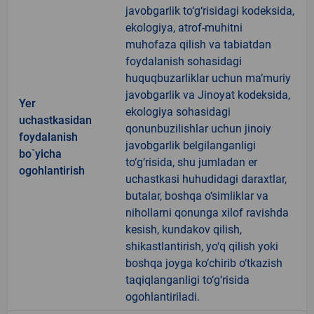
javobgarlik to‘g‘risidagi kodeksida,
ekologiya, atrof-muhitni
muhofaza qilish va tabiatdan
foydalanish sohasidagi
huquqbuzarliklar uchun ma’muriy
javobgarlik va Jinoyat kodeksida,
Yer
ekologiya sohasidagi
uchastkasidan
qonunbuzilishlar uchun jinoiy
foydalanish
javobgarlik belgilanganligi
bo`yicha
to‘g‘risida, shu jumladan er
ogohlantirish
uchastkasi huhudidagi daraxtlar,
butalar, boshqa o‘simliklar va
nihollarni qonunga xilof ravishda
kesish, kundakov qilish,
shikastlantirish, yo‘q qilish yoki
boshqa joyga ko‘chirib o‘tkazish
taqiqlanganligi to‘g‘risida
ogohlantiriladi.