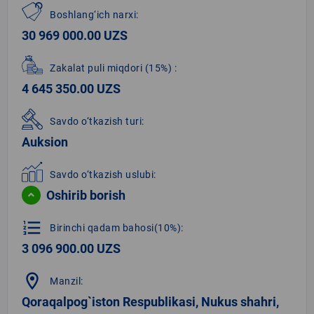
Boshlang‘ich narxi:
30 969 000.00 UZS
Zakalat puli miqdori
(15%)
:
4 645 350.00 UZS
Savdo o‘tkazish turi:
Auksion
Savdo o‘tkazish uslubi:
Oshirib borish
format_list_numbered
Birinchi qadam bahosi(10%):
3 096 900.00 UZS
location_on
Manzil:
Qoraqalpog`iston Respublikasi, Nukus shahri,