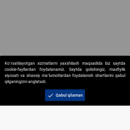
Ko`rsatilayotgan xizmatlarni yaxshilash maqsadida biz saytda
cookie-fayllardan foydalanamiz. Saytda qolishingiz, maxfiylik
siyosati va shaxsiy ma`lumotlardan foydalanish shartlarini qabul
qilganingizni anglatadi.
Copyright © 2017-2026. "Elektron onlayn-auksionlarni
tashkil etish" AJ. Barcha huquqlar himoyalangan
check
Qabul qilaman
To‘lov usullari