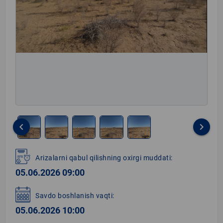
keyboard_arrow_left
keyboard_arrow_right
Item
1
Arizalarni qabul qilishning oxirgi muddati:
of
05.06.2026 09:00
5
Savdo boshlanish vaqti:
05.06.2026 10:00