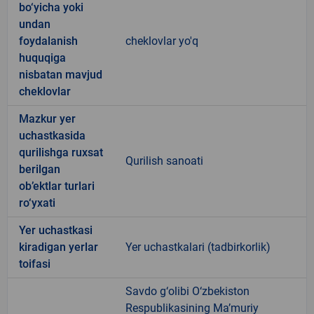
bo‘yicha yoki
undan
foydalanish
cheklovlar yo'q
huquqiga
nisbatan mavjud
cheklovlar
Mazkur yer
uchastkasida
qurilishga ruxsat
Qurilish sanoati
berilgan
ob’ektlar turlari
ro‘yxati
Yer uchastkasi
kiradigan yerlar
Yer uchastkalari (tadbirkorlik)
toifasi
Savdo g‘olibi O‘zbekiston
Respublikasining Ma’muriy