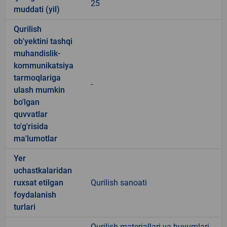
25
muddati (yil)
Qurilish
ob'yektini tashqi
muhandislik-
kommunikatsiya
tarmoqlariga
-
ulash mumkin
bo'lgan
quvvatlar
to'g'risida
ma'lumotlar
Yer
uchastkalaridan
ruxsat etilgan
Qurilish sanoati
foydalanish
turlari
Qurilish materiallari va buyumlari,