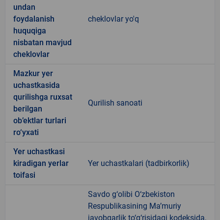
undan
foydalanish
cheklovlar yo'q
huquqiga
nisbatan mavjud
cheklovlar
Mazkur yer
uchastkasida
qurilishga ruxsat
Qurilish sanoati
berilgan
ob’ektlar turlari
ro‘yxati
Yer uchastkasi
kiradigan yerlar
Yer uchastkalari (tadbirkorlik)
toifasi
Savdo g‘olibi O‘zbekiston
Respublikasining Ma’muriy
javobgarlik to‘g‘risidagi kodeksida,