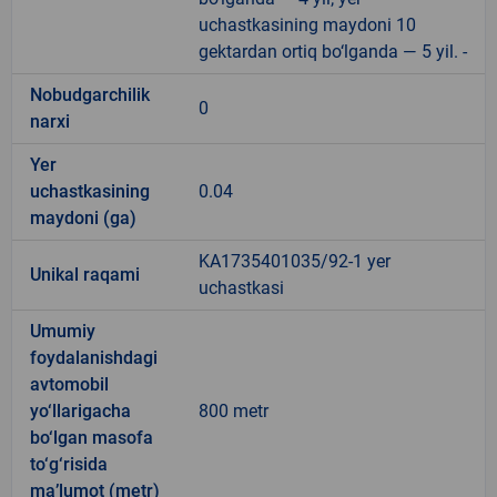
uchastkasining maydoni 10
gektardan ortiq bo‘lganda — 5 yil. -
Nobudgarchilik
0
narxi
Yer
uchastkasining
0.04
maydoni (ga)
KA1735401035/92-1 yer
Unikal raqami
uchastkasi
Umumiy
foydalanishdagi
avtomobil
yo‘llarigacha
800 metr
bo‘lgan masofa
to‘g‘risida
ma’lumot (metr)