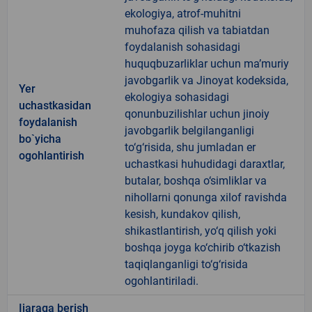
ekologiya, atrof-muhitni
muhofaza qilish va tabiatdan
foydalanish sohasidagi
huquqbuzarliklar uchun ma’muriy
javobgarlik va Jinoyat kodeksida,
Yer
ekologiya sohasidagi
uchastkasidan
qonunbuzilishlar uchun jinoiy
foydalanish
javobgarlik belgilanganligi
bo`yicha
to‘g‘risida, shu jumladan er
ogohlantirish
uchastkasi huhudidagi daraxtlar,
butalar, boshqa o‘simliklar va
nihollarni qonunga xilof ravishda
kesish, kundakov qilish,
shikastlantirish, yo‘q qilish yoki
boshqa joyga ko‘chirib o‘tkazish
taqiqlanganligi to‘g‘risida
ogohlantiriladi.
Ijaraga berish