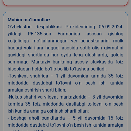
Muhim ma’lumotlar:
O‘zbekiston Respublikasi Prezidentining 06.09.2024-
yildagi PF-135-son Farmoniga asosan qishloq
xoʻjaligiga moʻljallanmagan yer uchastkalarini mulk
huquqi yoki ijara huquqi asosida sotib olish qiymatini
quyidagi shartlarda har oyda teng ulushlarda, qoldiq
summaga Markaziy bankning asosiy stavkasida foiz
hisoblagan holda boʻlib-boʻlib toʻlashga beriladi:
-Toshkent shahrida – 1 yil davomida kamida 35 foiz
miqdorida dastlabgi toʻlovni oʻn besh ish kunida
amalga oshirish sharti bilan;
-Nukus shahri va viloyat markazlarida – 3 yil davomida
kamida 35 foiz miqdorida dastlabgi toʻlovni oʻn besh
ish kunida amalga oshirish sharti bilan;
- boshqa aholi punktlarida – 5 yil davomida 15 foiz
miqdorida dastlabki toʻlovni oʻn besh ish kunida amalga