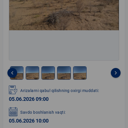
keyboard_arrow_left
keyboard_arrow_right
Item
1
Arizalarni qabul qilishning oxirgi muddati:
of
05.06.2026 09:00
5
Savdo boshlanish vaqti:
05.06.2026 10:00