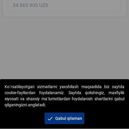
Copyright © 2017-2026. "Elektron onlayn-auksionlarni tashkil etish"
Ko`rsatilayotgan xizmatlarni yaxshilash maqsadida biz saytda
AJ. Barcha huquqlar himoyalangan
cookie-fayllardan foydalanamiz. Saytda qolishingiz, maxfiylik
siyosati va shaxsiy ma`lumotlardan foydalanish shartlarini qabul
qilganingizni anglatadi.
check
Qabul qilaman
+998 71 202-21-11