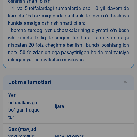
oshirish sharti bilan;
- 4- va 5-toifalardagi tumanlarda esa 10 yil davomida
kamida 15 foiz miqdorida dastlabki toʻlovni oʻn besh ish
kunida amalga oshirish sharti bilan;
- barcha turdagi yer uchastkalarining qiymati oʻn besh
ish kunida toʻliq toʻlangan taqdirda, jami summaga
nisbatan 20 foiz chegirma berilishi, bunda boshlangʻich
narxi 50 foizdan ortiqqa pasaytirilgan holda realizatsiya
qilingan yer uchastkalari mustasno.
keyboard_arrow_down
Lot ma’lumotlari
Yer
uchastkasiga
Ijara
bo`lgan huquq
turi
Gaz (mavjud
yoki mavjud
Mavjud emas