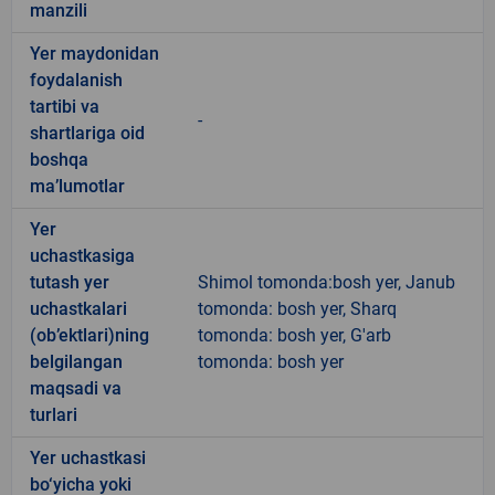
manzili
Yer maydonidan
foydalanish
tartibi va
-
shartlariga oid
boshqa
ma’lumotlar
Yer
uchastkasiga
tutash yer
Shimol tomonda:bosh yer, Janub
uchastkalari
tomonda: bosh yer, Sharq
(ob’ektlari)ning
tomonda: bosh yer, G'arb
belgilangan
tomonda: bosh yer
maqsadi va
turlari
Yer uchastkasi
bo‘yicha yoki