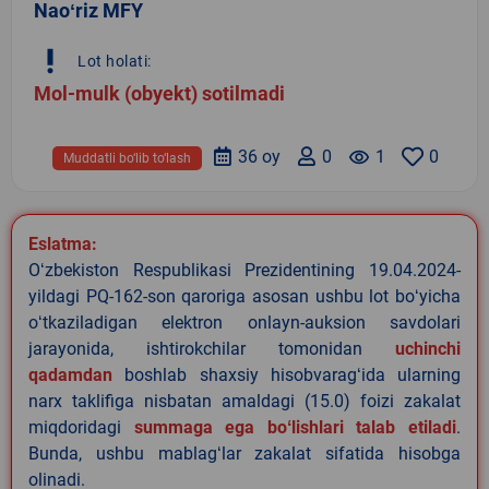
Naoʻriz MFY
priority_high
Lot holati:
Mol-mulk (obyekt) sotilmadi
36 oy
0
remove_red_eye
1
0
Muddatli bo‘lib to‘lash
Eslatma:
Oʻzbekiston Respublikasi Prezidentining 19.04.2024-
yildagi PQ-162-son qaroriga asosan ushbu lot boʻyicha
oʻtkaziladigan elektron onlayn-auksion savdolari
jarayonida, ishtirokchilar tomonidan
uchinchi
qadamdan
boshlab shaxsiy hisobvaragʻida ularning
narx taklifiga nisbatan amaldagi (15.0) foizi zakalat
miqdoridagi
summaga ega boʻlishlari talab etiladi
.
Bunda, ushbu mablagʻlar zakalat sifatida hisobga
olinadi.