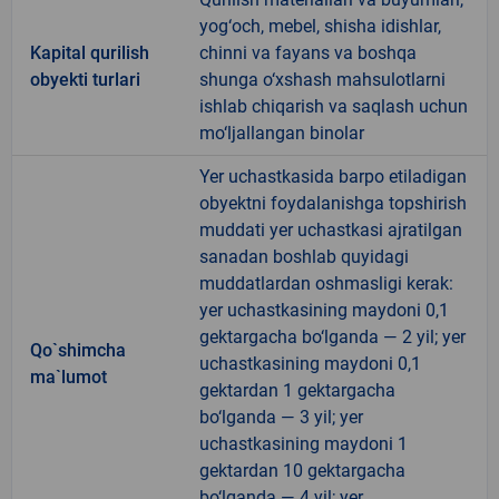
yog‘och, mebel, shisha idishlar,
Kapital qurilish
chinni va fayans va boshqa
obyekti turlari
shunga o‘xshash mahsulotlarni
ishlab chiqarish va saqlash uchun
mo‘ljallangan binolar
Yer uchastkasida barpo etiladigan
obyektni foydalanishga topshirish
muddati yer uchastkasi ajratilgan
sanadan boshlab quyidagi
muddatlardan oshmasligi kerak:
yer uchastkasining maydoni 0,1
gektargacha bo‘lganda — 2 yil; yer
Qo`shimcha
uchastkasining maydoni 0,1
ma`lumot
gektardan 1 gektargacha
bo‘lganda — 3 yil; yer
uchastkasining maydoni 1
gektardan 10 gektargacha
bo‘lganda — 4 yil; yer