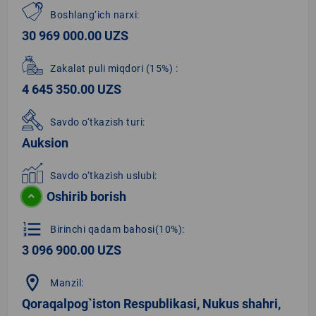
Boshlang‘ich narxi:
30 969 000.00 UZS
Zakalat puli miqdori
(15%)
:
4 645 350.00 UZS
Savdo o‘tkazish turi:
Auksion
Savdo o‘tkazish uslubi:
Oshirib borish
format_list_numbered
Birinchi qadam bahosi(10%):
3 096 900.00 UZS
location_on
Manzil:
Qoraqalpog`iston Respublikasi, Nukus shahri,