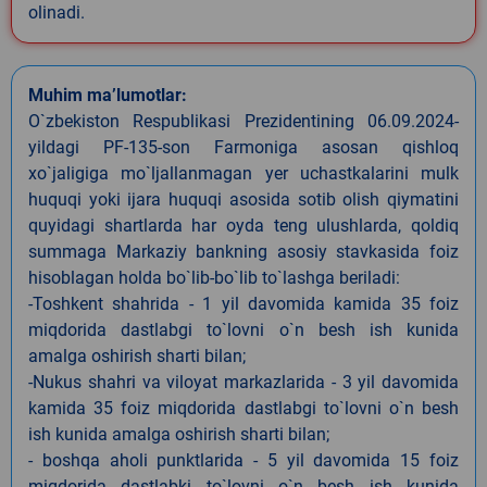
olinadi.
Muhim ma’lumotlar:
O`zbekiston Respublikasi Prezidentining 06.09.2024-
yildagi PF-135-son Farmoniga asosan qishloq
xo`jaligiga mo`ljallanmagan yer uchastkalarini mulk
huquqi yoki ijara huquqi asosida sotib olish qiymatini
quyidagi shartlarda har oyda teng ulushlarda, qoldiq
summaga Markaziy bankning asosiy stavkasida foiz
hisoblagan holda bo`lib-bo`lib to`lashga beriladi:
-Toshkent shahrida - 1 yil davomida kamida 35 foiz
miqdorida dastlabgi to`lovni o`n besh ish kunida
amalga oshirish sharti bilan;
-Nukus shahri va viloyat markazlarida - 3 yil davomida
kamida 35 foiz miqdorida dastlabgi to`lovni o`n besh
ish kunida amalga oshirish sharti bilan;
- boshqa aholi punktlarida - 5 yil davomida 15 foiz
miqdorida dastlabki to`lovni o`n besh ish kunida