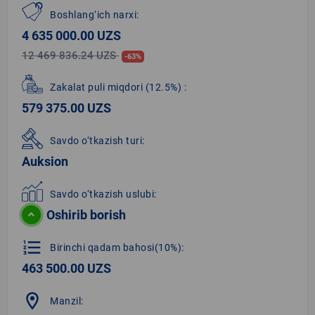
Boshlang‘ich narxi:
4 635 000.00 UZS
12 469 836.24 UZS
-63%
Zakalat puli miqdori
(12.5%)
:
579 375.00 UZS
Savdo o‘tkazish turi:
Auksion
Savdo o‘tkazish uslubi:
Oshirib borish
format_list_numbered
Birinchi qadam bahosi(10%):
463 500.00 UZS
location_on
Manzil: