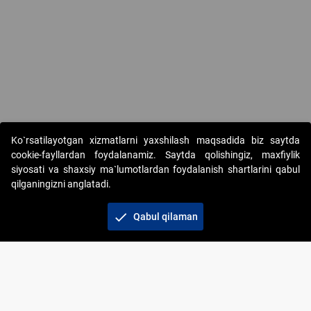
Copyright © 2017-2026. "Elektron onlayn-auksionlarni tashkil etish"
Ko`rsatilayotgan xizmatlarni yaxshilash maqsadida biz saytda
AJ. Barcha huquqlar himoyalangan
cookie-fayllardan foydalanamiz. Saytda qolishingiz, maxfiylik
siyosati va shaxsiy ma`lumotlardan foydalanish shartlarini qabul
qilganingizni anglatadi.
check
Qabul qilaman
+998 71 202-21-11
Veb-saytdagi axborot materiallaridan boshqa
shaxslar foydalanganda jamiyatning korporativ veb-
saytiga majburiy havolalar ko‘rsatilishi kerak