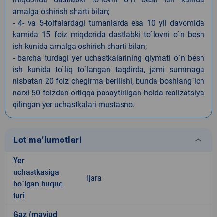
amalga oshirish sharti bilan;
- 4- va 5-toifalardagi tumanlarda esa 10 yil davomida
kamida 15 foiz miqdorida dastlabki to`lovni o`n besh
ish kunida amalga oshirish sharti bilan;
- barcha turdagi yer uchastkalarining qiymati o`n besh
ish kunida to`liq to`langan taqdirda, jami summaga
nisbatan 20 foiz chegirma berilishi, bunda boshlang`ich
narxi 50 foizdan ortiqqa pasaytirilgan holda realizatsiya
qilingan yer uchastkalari mustasno.
keyboard_arrow_down
Lot ma’lumotlari
Yer
uchastkasiga
Ijara
bo`lgan huquq
turi
Gaz (mavjud