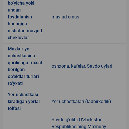
bo‘yicha yoki
undan
foydalanish
mavjud emas
huquqiga
nisbatan mavjud
cheklovlar
Mazkur yer
uchastkasida
qurilishga ruxsat
oshxona, kafelar, Savdo uylari
berilgan
ob’ektlar turlari
ro‘yxati
Yer uchastkasi
kiradigan yerlar
Yer uchastkalari (tadbirkorlik)
toifasi
Savdo g‘olibi O‘zbekiston
Respublikasining Ma’muriy