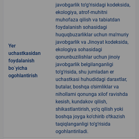
javobgarlik to‘g‘risidagi kodeksida,
ekologiya, atrof-muhitni
muhofaza qilish va tabiatdan
foydalanish sohasidagi
huquqbuzarliklar uchun ma’muriy
javobgarlik va Jinoyat kodeksida,
Yer
ekologiya sohasidagi
uchastkasidan
qonunbuzilishlar uchun jinoiy
foydalanish
javobgarlik belgilanganligi
bo`yicha
to‘g‘risida, shu jumladan er
ogohlantirish
uchastkasi huhudidagi daraxtlar,
butalar, boshqa o‘simliklar va
nihollarni qonunga xilof ravishda
kesish, kundakov qilish,
shikastlantirish, yo‘q qilish yoki
boshqa joyga ko‘chirib o‘tkazish
taqiqlanganligi to‘g‘risida
ogohlantiriladi.