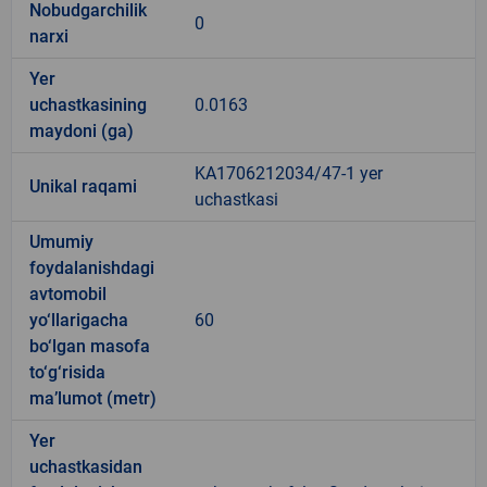
Nobudgarchilik
0
narxi
Yer
uchastkasining
0.0163
maydoni (ga)
KA1706212034/47-1 yer
Unikal raqami
uchastkasi
Umumiy
foydalanishdagi
avtomobil
yo‘llarigacha
60
bo‘lgan masofa
to‘g‘risida
ma’lumot (metr)
Yer
uchastkasidan