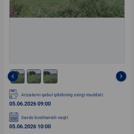
keyboard_arrow_left
keyboard_arrow_right
Item
1
Arizalarni qabul qilishning oxirgi muddati:
of
05.06.2026 09:00
3
Savdo boshlanish vaqti:
05.06.2026 10:00