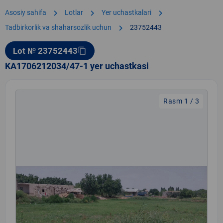
chevron_right
chevron_right
chevron_right
Asosiy sahifa
Lotlar
Yer uchastkalari
chevron_right
Tadbirkorlik va shaharsozlik uchun
23752443
Lot № 23752443
content_copy
KA1706212034/47-1 yer uchastkasi
Rasm 1 / 3