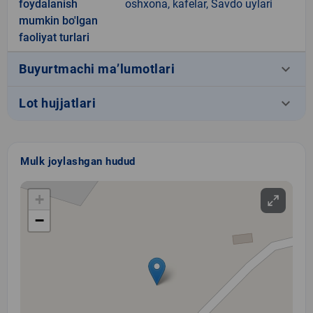
foydalanish
oshxona, kafelar, Savdo uylari
mumkin bo'lgan
faoliyat turlari
keyboard_arrow_down
Buyurtmachi ma’lumotlari
keyboard_arrow_down
Lot hujjatlari
Mulk joylashgan hudud
+
−