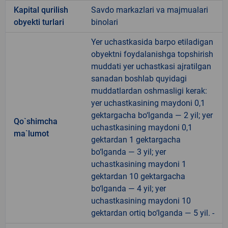
Kapital qurilish
Savdo markazlari va majmualari
obyekti turlari
binolari
Yer uchastkasida barpo etiladigan
obyektni foydalanishga topshirish
muddati yer uchastkasi ajratilgan
sanadan boshlab quyidagi
muddatlardan oshmasligi kerak:
yer uchastkasining maydoni 0,1
gektargacha bo‘lganda — 2 yil; yer
Qo`shimcha
uchastkasining maydoni 0,1
ma`lumot
gektardan 1 gektargacha
bo‘lganda — 3 yil; yer
uchastkasining maydoni 1
gektardan 10 gektargacha
bo‘lganda — 4 yil; yer
uchastkasining maydoni 10
gektardan ortiq bo‘lganda — 5 yil. -