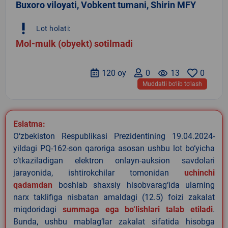
Buxoro viloyati, Vobkent tumani, Shirin MFY
priority_high
Lot holati:
Mol-mulk (obyekt) sotilmadi
120 oy
0
remove_red_eye
13
0
Muddatli bo‘lib to‘lash
Eslatma:
O‘zbekiston Respublikasi Prezidentining 19.04.2024-
yildagi PQ-162-son qaroriga asosan ushbu lot bo‘yicha
o‘tkaziladigan elektron onlayn-auksion savdolari
jarayonida, ishtirokchilar tomonidan
uchinchi
qadamdan
boshlab shaxsiy hisobvarag‘ida ularning
narx taklifiga nisbatan amaldagi (12.5) foizi zakalat
miqdoridagi
summaga ega bo‘lishlari talab etiladi
.
Bunda, ushbu mablag‘lar zakalat sifatida hisobga