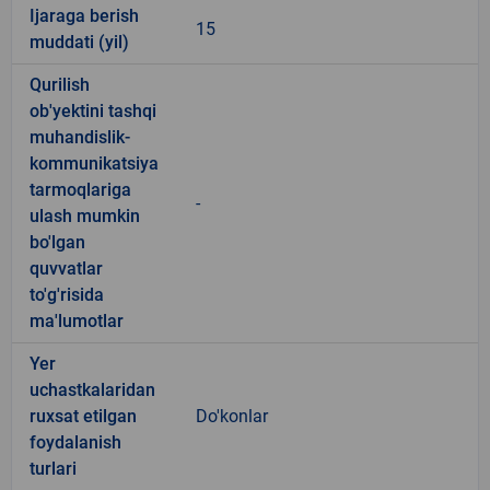
Ijaraga berish
15
muddati (yil)
Qurilish
ob'yektini tashqi
muhandislik-
kommunikatsiya
tarmoqlariga
-
ulash mumkin
bo'lgan
quvvatlar
to'g'risida
ma'lumotlar
Yer
uchastkalaridan
ruxsat etilgan
Do'konlar
foydalanish
turlari