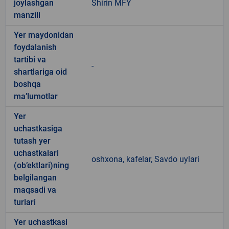
joylashgan
Shirin MFY
manzili
Yer maydonidan
foydalanish
tartibi va
-
shartlariga oid
boshqa
ma’lumotlar
Yer
uchastkasiga
tutash yer
uchastkalari
oshxona, kafelar, Savdo uylari
(ob’ektlari)ning
belgilangan
maqsadi va
turlari
Yer uchastkasi