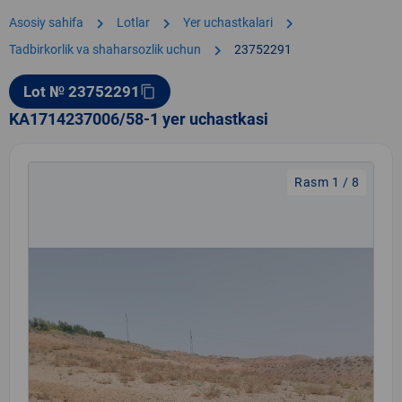
chevron_right
chevron_right
chevron_right
Asosiy sahifa
Lotlar
Yer uchastkalari
chevron_right
Tadbirkorlik va shaharsozlik uchun
23752291
Lot № 23752291
content_copy
KA1714237006/58-1 yer uchastkasi
Rasm 1 / 8