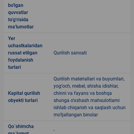
bo'lgan
quvvatlar
to'g'risida
ma'lumotlar
Yer
uchastkalaridan
ruxsat etilgan
Qurilish sanoati
foydalanish
turlari
Qurilish materiallari va buyumlari,
yog‘och, mebel, shisha idishlar,
Kapital qurilish
chinni va fayans va boshqa
obyekti turlari
shunga o‘xshash mahsulotlarni
ishlab chiqarish va saqlash uchun
mo‘ljallangan binolar
Qo`shimcha
-
ma`lumot