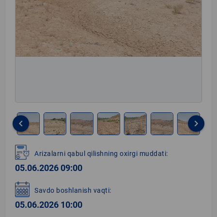
keyboard_arrow_left
keyboard_arrow_right
Item
1
Arizalarni qabul qilishning oxirgi muddati:
of
05.06.2026 09:00
8
Savdo boshlanish vaqti:
05.06.2026 10:00