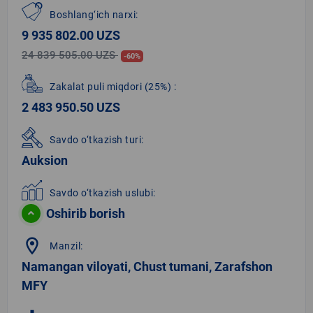
Boshlang‘ich narxi:
9 935 802.00 UZS
24 839 505.00 UZS
-60%
Zakalat puli miqdori
(25%)
:
2 483 950.50 UZS
Savdo o‘tkazish turi:
Auksion
Savdo o‘tkazish uslubi:
Oshirib borish
location_on
Manzil:
Namangan viloyati, Chust tumani, Zarafshon
MFY