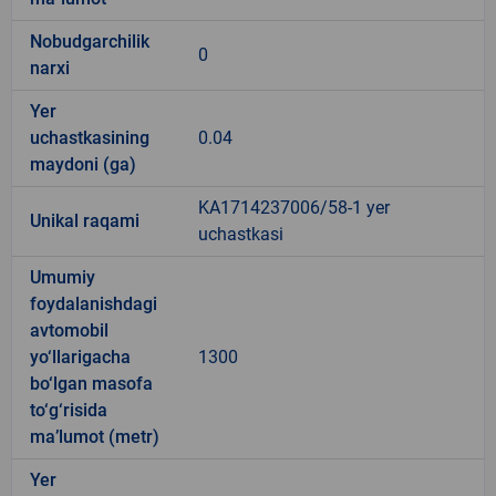
Nobudgarchilik
0
narxi
Yer
uchastkasining
0.04
maydoni (ga)
KA1714237006/58-1 yer
Unikal raqami
uchastkasi
Umumiy
foydalanishdagi
avtomobil
yo‘llarigacha
1300
bo‘lgan masofa
to‘g‘risida
ma’lumot (metr)
Yer