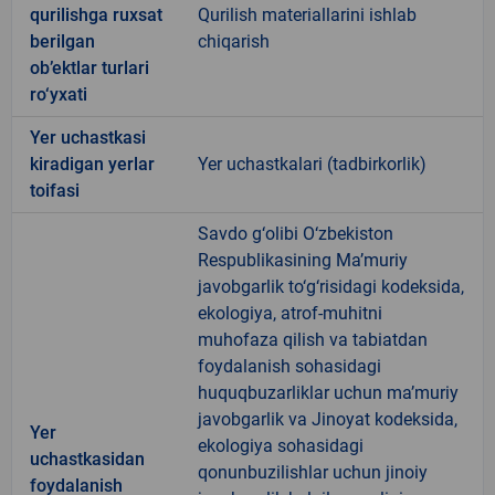
qurilishga ruxsat
Qurilish materiallarini ishlab
berilgan
chiqarish
ob’ektlar turlari
ro‘yxati
Yer uchastkasi
kiradigan yerlar
Yer uchastkalari (tadbirkorlik)
toifasi
Savdo g‘olibi O‘zbekiston
Respublikasining Ma’muriy
javobgarlik to‘g‘risidagi kodeksida,
ekologiya, atrof-muhitni
muhofaza qilish va tabiatdan
foydalanish sohasidagi
huquqbuzarliklar uchun ma’muriy
javobgarlik va Jinoyat kodeksida,
Yer
ekologiya sohasidagi
uchastkasidan
qonunbuzilishlar uchun jinoiy
foydalanish