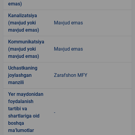
emas)
Kanalizatsiya
(mavjud yoki
Mavjud emas
mavjud emas)
Kommunikatsiya
(mavjud yoki
Mavjud emas
mavjud emas)
Uchastkaning
joylashgan
Zarafshon MFY
manzili
Yer maydonidan
foydalanish
tartibi va
-
shartlariga oid
boshqa
ma’lumotlar