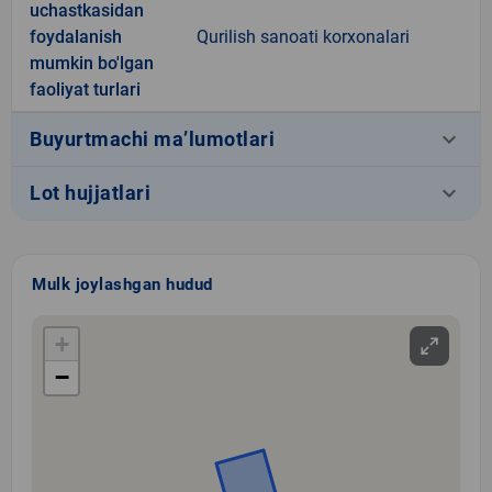
uchastkasidan
foydalanish
Qurilish sanoati korxonalari
mumkin bo'lgan
faoliyat turlari
keyboard_arrow_down
Buyurtmachi ma’lumotlari
keyboard_arrow_down
Lot hujjatlari
Mulk joylashgan hudud
+
−