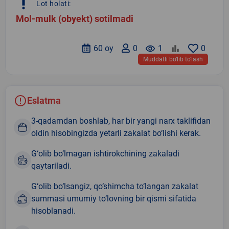
priority_high
Lot holati:
Mol-mulk (obyekt) sotilmadi
60 oy
0
remove_red_eye
1
0
Muddatli bo‘lib to‘lash
Eslatma
3-qadamdan boshlab, har bir yangi narx taklifidan
oldin hisobingizda yetarli zakalat bo‘lishi kerak.
G‘olib bo‘lmagan ishtirokchining zakaladi
qaytariladi.
G‘olib bo‘lsangiz, qo‘shimcha to‘langan zakalat
summasi umumiy to‘lovning bir qismi sifatida
hisoblanadi.