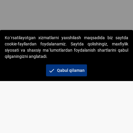
Ko`rsatilayotgan xizmatlarni yaxshilash maqsadida biz saytda
cookie-fayllardan foydalanamiz. Saytda qolishingiz, maxfiylik
siyosati va shaxsiy ma`lumotlardan foydalanish shartlarini qabul
qilganingizni anglatadi.
Copyright © 2017-2026. "Elektron onlayn-auksionlarni
tashkil etish" AJ. Barcha huquqlar himoyalangan
check
Qabul qilaman
To‘lov usullari