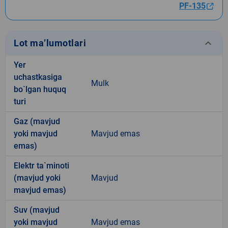
PF-135
keyboard_arrow_down
Lot ma’lumotlari
Yer
uchastkasiga
Mulk
bo`lgan huquq
turi
Gaz (mavjud
yoki mavjud
Mavjud emas
emas)
Elektr ta`minoti
(mavjud yoki
Mavjud
mavjud emas)
Suv (mavjud
yoki mavjud
Mavjud emas