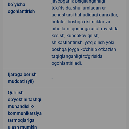
javobgarlik belgilanganligi
bo`yicha
to‘g‘risida, shu jumladan er
ogohlantirish
uchastkasi huhudidagi daraxtlar,
butalar, boshqa o‘simliklar va
nihollarni qonunga xilof ravishda
kesish, kundakov qilish,
shikastlantirish, yo‘q qilish yoki
boshqa joyga ko‘chirib o‘tkazish
taqiqlanganligi to‘g‘risida
ogohlantiriladi.
Ijaraga berish
-
muddati (yil)
Qurilish
ob'yektini tashqi
muhandislik-
kommunikatsiya
tarmoqlariga
ulash mumkin