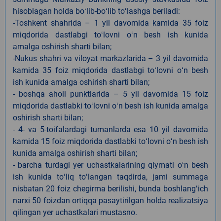
hisoblagan holda boʻlib-boʻlib toʻlashga beriladi:
-Toshkent shahrida – 1 yil davomida kamida 35 foiz
miqdorida dastlabgi toʻlovni oʻn besh ish kunida
amalga oshirish sharti bilan;
-Nukus shahri va viloyat markazlarida – 3 yil davomida
kamida 35 foiz miqdorida dastlabgi toʻlovni oʻn besh
ish kunida amalga oshirish sharti bilan;
- boshqa aholi punktlarida – 5 yil davomida 15 foiz
miqdorida dastlabki toʻlovni oʻn besh ish kunida amalga
oshirish sharti bilan;
- 4- va 5-toifalardagi tumanlarda esa 10 yil davomida
kamida 15 foiz miqdorida dastlabki toʻlovni oʻn besh ish
kunida amalga oshirish sharti bilan;
- barcha turdagi yer uchastkalarining qiymati oʻn besh
ish kunida toʻliq toʻlangan taqdirda, jami summaga
nisbatan 20 foiz chegirma berilishi, bunda boshlangʻich
narxi 50 foizdan ortiqqa pasaytirilgan holda realizatsiya
qilingan yer uchastkalari mustasno.