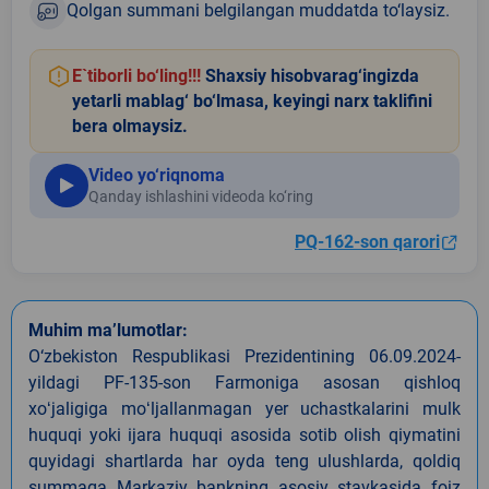
Qolgan summani belgilangan muddatda to‘laysiz.
E`tiborli bo‘ling!!!
Shaxsiy hisobvarag‘ingizda
yetarli mablag‘ bo‘lmasa, keyingi narx taklifini
bera olmaysiz.
Video yo‘riqnoma
Qanday ishlashini videoda ko‘ring
PQ-162-son qarori
Muhim ma’lumotlar:
O‘zbekiston Respublikasi Prezidentining 06.09.2024-
yildagi PF-135-son Farmoniga asosan qishloq
xoʻjaligiga moʻljallanmagan yer uchastkalarini mulk
huquqi yoki ijara huquqi asosida sotib olish qiymatini
quyidagi shartlarda har oyda teng ulushlarda, qoldiq
summaga Markaziy bankning asosiy stavkasida foiz