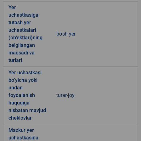
Yer
uchastkasiga
tutash yer
uchastkalari
bo'sh yer
(ob’ektlari)ning
belgilangan
maqsadi va
turlari
Yer uchastkasi
bo‘yicha yoki
undan
foydalanish
turar-joy
huquqiga
nisbatan mavjud
cheklovlar
Mazkur yer
uchastkasida