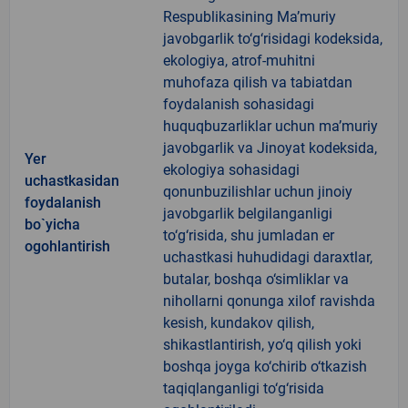
Respublikasining Ma’muriy
javobgarlik to‘g‘risidagi kodeksida,
ekologiya, atrof-muhitni
muhofaza qilish va tabiatdan
foydalanish sohasidagi
huquqbuzarliklar uchun ma’muriy
javobgarlik va Jinoyat kodeksida,
Yer
ekologiya sohasidagi
uchastkasidan
qonunbuzilishlar uchun jinoiy
foydalanish
javobgarlik belgilanganligi
bo`yicha
to‘g‘risida, shu jumladan er
ogohlantirish
uchastkasi huhudidagi daraxtlar,
butalar, boshqa o‘simliklar va
nihollarni qonunga xilof ravishda
kesish, kundakov qilish,
shikastlantirish, yo‘q qilish yoki
boshqa joyga ko‘chirib o‘tkazish
taqiqlanganligi to‘g‘risida