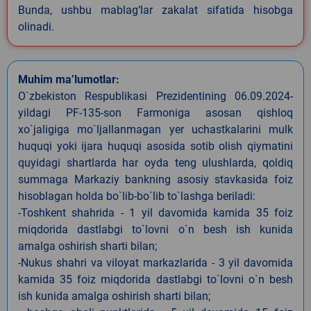
Bunda, ushbu mablag‘lar zakalat sifatida hisobga
olinadi.
Muhim ma’lumotlar:
O`zbekiston Respublikasi Prezidentining 06.09.2024-
yildagi PF-135-son Farmoniga asosan qishloq
xo`jaligiga mo`ljallanmagan yer uchastkalarini mulk
huquqi yoki ijara huquqi asosida sotib olish qiymatini
quyidagi shartlarda har oyda teng ulushlarda, qoldiq
summaga Markaziy bankning asosiy stavkasida foiz
hisoblagan holda bo`lib-bo`lib to`lashga beriladi:
-Toshkent shahrida - 1 yil davomida kamida 35 foiz
miqdorida dastlabgi to`lovni o`n besh ish kunida
amalga oshirish sharti bilan;
-Nukus shahri va viloyat markazlarida - 3 yil davomida
kamida 35 foiz miqdorida dastlabgi to`lovni o`n besh
ish kunida amalga oshirish sharti bilan;