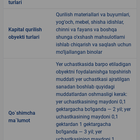
turlari
Qurilish materiallari va buyumlari,
yog‘och, mebel, shisha idishlar,
Kapital qurilish
chinni va fayans va boshqa
obyekti turlari
shunga o‘xshash mahsulotlarni
ishlab chiqarish va saqlash uchun
mo‘ljallangan binolar
Yer uchastkasida barpo etiladigan
obyektni foydalanishga topshirish
muddati yer uchastkasi ajratilgan
sanadan boshlab quyidagi
muddatlardan oshmasligi kerak:
yer uchastkasining maydoni 0,1
gektargacha bo‘lganda — 2 yil; yer
Qo`shimcha
uchastkasining maydoni 0,1
ma`lumot
gektardan 1 gektargacha
bo‘lganda — 3 yil; yer
uchastkasining maydoni 1