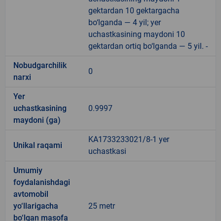
gektardan 10 gektargacha
bo‘lganda — 4 yil; yer
uchastkasining maydoni 10
gektardan ortiq bo‘lganda — 5 yil. -
Nobudgarchilik
0
narxi
Yer
uchastkasining
0.9997
maydoni (ga)
KA1733233021/8-1 yer
Unikal raqami
uchastkasi
Umumiy
foydalanishdagi
avtomobil
yo‘llarigacha
25 metr
bo‘lgan masofa