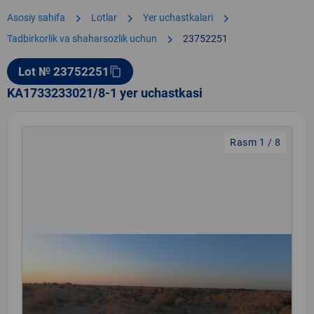
chevron_right
chevron_right
chevron_right
Asosiy sahifa
Lotlar
Yer uchastkalari
chevron_right
Tadbirkorlik va shaharsozlik uchun
23752251
Lot № 23752251
content_copy
KA1733233021/8-1 yer uchastkasi
Rasm 1 / 8