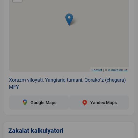
Leaflet
| ©
e-auksion.uz
Xorazm viloyati, Yangiariq tumani, Qorakoʻz (chegara)
MFY
Google Maps
Yandex Maps
Zakalat kalkulyatori