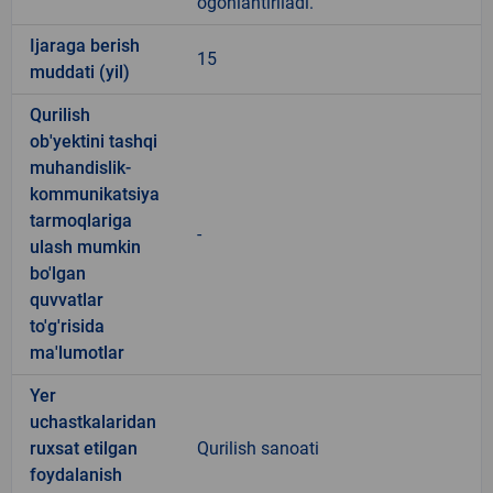
ogohlantiriladi.
Ijaraga berish
15
muddati (yil)
Qurilish
ob'yektini tashqi
muhandislik-
kommunikatsiya
tarmoqlariga
-
ulash mumkin
bo'lgan
quvvatlar
to'g'risida
ma'lumotlar
Yer
uchastkalaridan
ruxsat etilgan
Qurilish sanoati
foydalanish