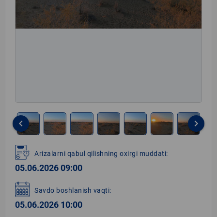
keyboard_arrow_left
keyboard_arrow_right
Item
1
Arizalarni qabul qilishning oxirgi muddati:
of
05.06.2026 09:00
8
Savdo boshlanish vaqti:
05.06.2026 10:00