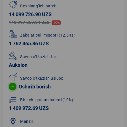
Boshlang‘ich narxi:
14 099 726.90 UZS
140 997 269.04 UZS
-90%
Zakalat puli miqdori
(12.5%)
:
1 762 465.86 UZS
Savdo o‘tkazish turi:
Auksion
Savdo o‘tkazish uslubi:
Oshirib borish
format_list_numbered
Birinchi qadam bahosi(10%):
1 409 972.69 UZS
location_on
Manzil: