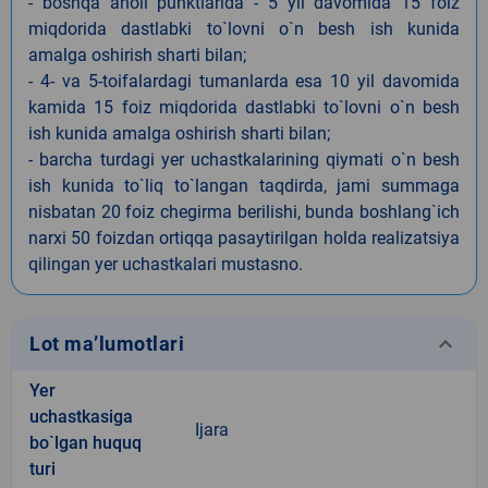
- boshqa aholi punktlarida - 5 yil davomida 15 foiz
miqdorida dastlabki to`lovni o`n besh ish kunida
amalga oshirish sharti bilan;
- 4- va 5-toifalardagi tumanlarda esa 10 yil davomida
kamida 15 foiz miqdorida dastlabki to`lovni o`n besh
ish kunida amalga oshirish sharti bilan;
- barcha turdagi yer uchastkalarining qiymati o`n besh
ish kunida to`liq to`langan taqdirda, jami summaga
nisbatan 20 foiz chegirma berilishi, bunda boshlang`ich
narxi 50 foizdan ortiqqa pasaytirilgan holda realizatsiya
qilingan yer uchastkalari mustasno.
keyboard_arrow_down
Lot ma’lumotlari
Yer
uchastkasiga
Ijara
bo`lgan huquq
turi