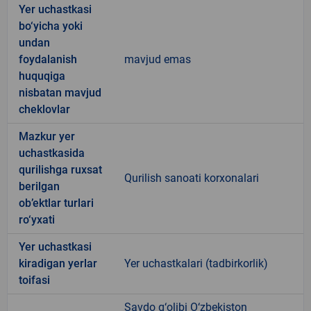
Yer uchastkasi
bo‘yicha yoki
undan
foydalanish
mavjud emas
huquqiga
nisbatan mavjud
cheklovlar
Mazkur yer
uchastkasida
qurilishga ruxsat
Qurilish sanoati korxonalari
berilgan
ob’ektlar turlari
ro‘yxati
Yer uchastkasi
kiradigan yerlar
Yer uchastkalari (tadbirkorlik)
toifasi
Savdo g‘olibi O‘zbekiston