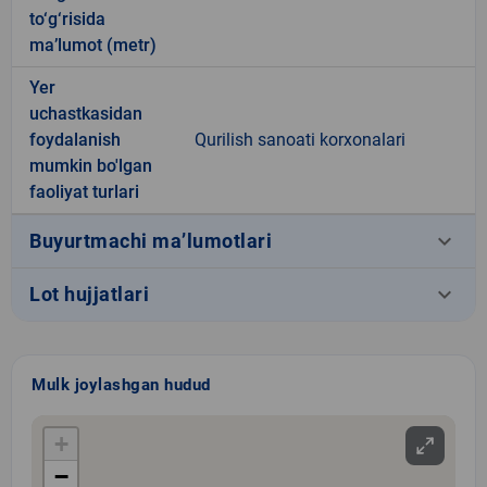
to‘g‘risida
ma’lumot (metr)
Yer
uchastkasidan
foydalanish
Qurilish sanoati korxonalari
mumkin bo'lgan
faoliyat turlari
keyboard_arrow_down
Buyurtmachi ma’lumotlari
keyboard_arrow_down
Lot hujjatlari
Mulk joylashgan hudud
+
−