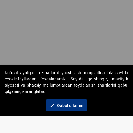
Ko`rsatilayotgan xizmatlarni yaxshilash maqsadida biz saytda
cookie-fayllardan foydalanamiz. Saytda qolishingiz, maxfiylik
siyosati va shaxsiy ma`lumotlardan foydalanish shartlarini qabul
qilganingizni anglatadi.
Copyright © 2017-2026. "Elektron onlayn-auksionlarni
tashkil etish" AJ. Barcha huquqlar himoyalangan
check
Qabul qilaman