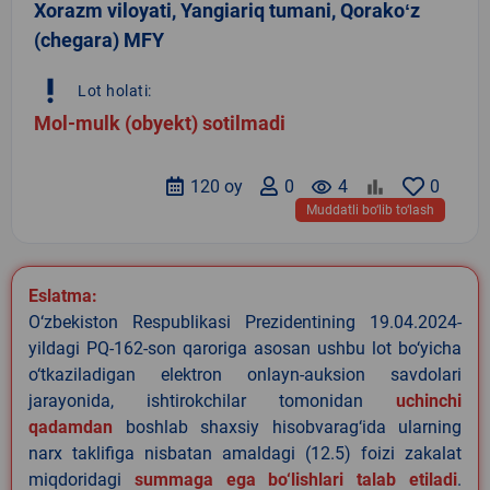
Xorazm viloyati, Yangiariq tumani, Qorakoʻz
(chegara) MFY
priority_high
Lot holati:
Mol-mulk (obyekt) sotilmadi
120 oy
0
remove_red_eye
4
0
Muddatli bo‘lib to‘lash
Eslatma:
O‘zbekiston Respublikasi Prezidentining 19.04.2024-
yildagi PQ-162-son qaroriga asosan ushbu lot bo‘yicha
o‘tkaziladigan elektron onlayn-auksion savdolari
jarayonida, ishtirokchilar tomonidan
uchinchi
qadamdan
boshlab shaxsiy hisobvarag‘ida ularning
narx taklifiga nisbatan amaldagi (12.5) foizi zakalat
miqdoridagi
summaga ega bo‘lishlari talab etiladi
.