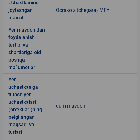
Uchastkaning
joylashgan
Qorakoʻz (chegara) MFY
manzili
Yer maydonidan
foydalanish
tartibi va
-
shartlariga oid
boshqa
ma’lumotlar
Yer
uchastkasiga
tutash yer
uchastkalari
qum maydoni
(ob’ektlari)ning
belgilangan
maqsadi va
turlari