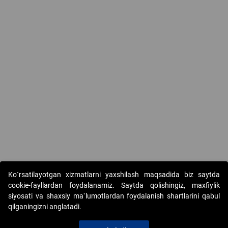
Ko`rsatilayotgan xizmatlarni yaxshilash maqsadida biz saytda
cookie-fayllardan foydalanamiz. Saytda qolishingiz, maxfiylik
siyosati va shaxsiy ma`lumotlardan foydalanish shartlarini qabul
qilganingizni anglatadi.
Copyright © 2017-2026. "Elektron onlayn-auksionlarni
tashkil etish" AJ. Barcha huquqlar himoyalangan