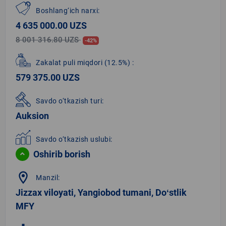
Boshlang‘ich narxi:
4 635 000.00 UZS
8 001 316.80 UZS
-42%
Zakalat puli miqdori
(12.5%)
:
579 375.00 UZS
Savdo o‘tkazish turi:
Auksion
Savdo o‘tkazish uslubi:
Oshirib borish
location_on
Manzil:
Jizzax viloyati, Yangiobod tumani, Doʻstlik
MFY