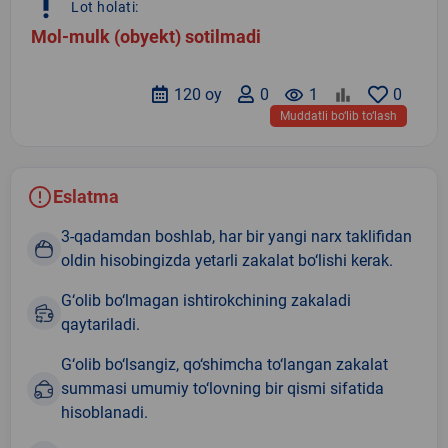
priority_high
Lot holati:
Mol-mulk (obyekt) sotilmadi
120 oy
0
remove_red_eye
1
0
Muddatli bo‘lib to‘lash
Eslatma
3-qadamdan boshlab, har bir yangi narx taklifidan
oldin hisobingizda yetarli zakalat bo‘lishi kerak.
G‘olib bo‘lmagan ishtirokchining zakaladi
qaytariladi.
G‘olib bo‘lsangiz, qo‘shimcha to‘langan zakalat
summasi umumiy to‘lovning bir qismi sifatida
hisoblanadi.