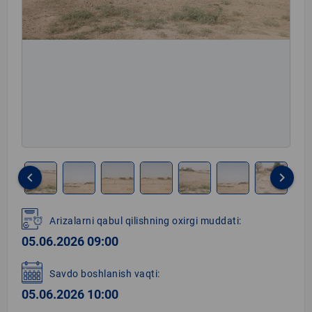
keyboard_arrow_left
keyboard_arrow_right
Item
1
Arizalarni qabul qilishning oxirgi muddati:
of
05.06.2026 09:00
8
Savdo boshlanish vaqti:
05.06.2026 10:00