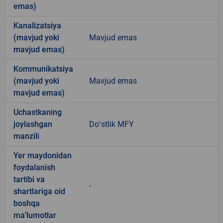
emas)
Kanalizatsiya
(mavjud yoki
Mavjud emas
mavjud emas)
Kommunikatsiya
(mavjud yoki
Mavjud emas
mavjud emas)
Uchastkaning
joylashgan
Doʻstlik MFY
manzili
Yer maydonidan
foydalanish
tartibi va
-
shartlariga oid
boshqa
ma’lumotlar