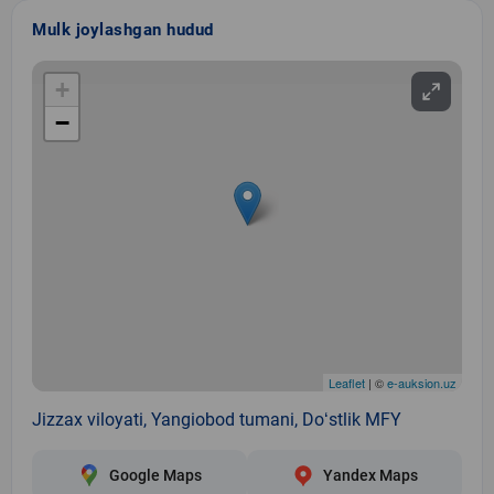
Mulk joylashgan hudud
+
−
Leaflet
| ©
e-auksion.uz
Jizzax viloyati, Yangiobod tumani, Doʻstlik MFY
Google Maps
Yandex Maps