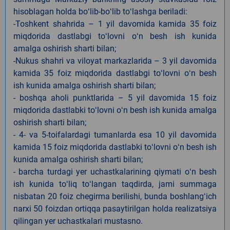
hisoblagan holda boʻlib-boʻlib toʻlashga beriladi:
-Toshkent shahrida – 1 yil davomida kamida 35 foiz
miqdorida dastlabgi toʻlovni oʻn besh ish kunida
amalga oshirish sharti bilan;
-Nukus shahri va viloyat markazlarida – 3 yil davomida
kamida 35 foiz miqdorida dastlabgi toʻlovni oʻn besh
ish kunida amalga oshirish sharti bilan;
- boshqa aholi punktlarida – 5 yil davomida 15 foiz
miqdorida dastlabki toʻlovni oʻn besh ish kunida amalga
oshirish sharti bilan;
- 4- va 5-toifalardagi tumanlarda esa 10 yil davomida
kamida 15 foiz miqdorida dastlabki toʻlovni oʻn besh ish
kunida amalga oshirish sharti bilan;
- barcha turdagi yer uchastkalarining qiymati oʻn besh
ish kunida toʻliq toʻlangan taqdirda, jami summaga
nisbatan 20 foiz chegirma berilishi, bunda boshlangʻich
narxi 50 foizdan ortiqqa pasaytirilgan holda realizatsiya
qilingan yer uchastkalari mustasno.