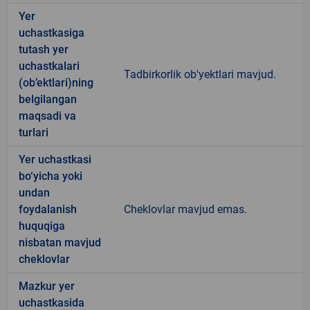
Yer
uchastkasiga
tutash yer
uchastkalari
Tadbirkorlik ob'yektlari mavjud.
(ob’ektlari)ning
belgilangan
maqsadi va
turlari
Yer uchastkasi
bo‘yicha yoki
undan
foydalanish
Cheklovlar mavjud emas.
huquqiga
nisbatan mavjud
cheklovlar
Mazkur yer
uchastkasida