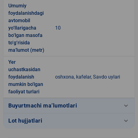
Umumiy
foydalanishdagi
avtomobil
yo‘llarigacha
10
bo‘lgan masofa
to‘g‘risida
ma’lumot (metr)
Yer
uchastkasidan
foydalanish
oshxona, kafelar, Savdo uylari
mumkin bo'lgan
faoliyat turlari
keyboard_arrow_down
Buyurtmachi ma’lumotlari
keyboard_arrow_down
Lot hujjatlari