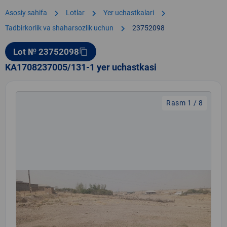
chevron_right
chevron_right
chevron_right
Asosiy sahifa
Lotlar
Yer uchastkalari
chevron_right
Tadbirkorlik va shaharsozlik uchun
23752098
Lot № 23752098
content_copy
KA1708237005/131-1 yer uchastkasi
Rasm 1 / 8