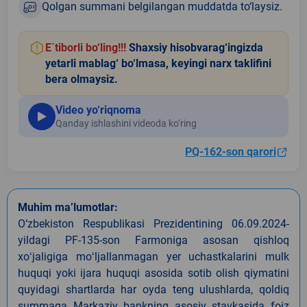
Qolgan summani belgilangan muddatda to‘laysiz.
E`tiborli bo‘ling!!!
Shaxsiy hisobvarag‘ingizda
yetarli mablag‘ bo‘lmasa, keyingi narx taklifini
bera olmaysiz.
Video yo‘riqnoma
Qanday ishlashini videoda ko‘ring
PQ-162-son qarori
Muhim ma’lumotlar:
O‘zbekiston Respublikasi Prezidentining 06.09.2024-
yildagi PF-135-son Farmoniga asosan qishloq
xoʻjaligiga moʻljallanmagan yer uchastkalarini mulk
huquqi yoki ijara huquqi asosida sotib olish qiymatini
quyidagi shartlarda har oyda teng ulushlarda, qoldiq
summaga Markaziy bankning asosiy stavkasida foiz