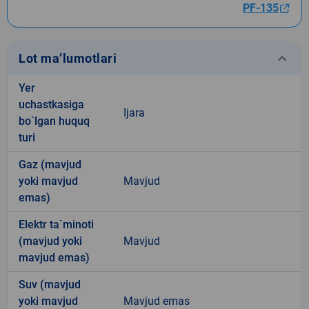
PF-135
keyboard_arrow_down
Lot ma’lumotlari
Yer
uchastkasiga
Ijara
bo`lgan huquq
turi
Gaz (mavjud
yoki mavjud
Mavjud
emas)
Elektr ta`minoti
(mavjud yoki
Mavjud
mavjud emas)
Suv (mavjud
yoki mavjud
Mavjud emas