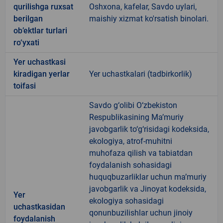
qurilishga ruxsat
Oshxona, kafelar, Savdo uylari,
berilgan
maishiy xizmat ko'rsatish binolari.
ob’ektlar turlari
ro‘yxati
Yer uchastkasi
kiradigan yerlar
Yer uchastkalari (tadbirkorlik)
toifasi
Savdo g‘olibi O‘zbekiston
Respublikasining Ma’muriy
javobgarlik to‘g‘risidagi kodeksida,
ekologiya, atrof-muhitni
muhofaza qilish va tabiatdan
foydalanish sohasidagi
huquqbuzarliklar uchun ma’muriy
javobgarlik va Jinoyat kodeksida,
Yer
ekologiya sohasidagi
uchastkasidan
qonunbuzilishlar uchun jinoiy
foydalanish