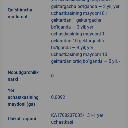
gektargacha bo‘lganda — 2 yil; yer
Qo`shimcha
uchastkasining maydoni 0,1
ma`lumot
gektardan 1 gektargacha
bo‘lganda — 3 yil; yer
uchastkasining maydoni 1
gektardan 10 gektargacha
bo‘lganda — 4 yil; yer
uchastkasining maydoni 10
gektardan ortiq bo‘lganda — 5 yil. -
Nobudgarchilik
0
narxi
Yer
uchastkasining
0.0092
maydoni (ga)
KA1708237005/131-1 yer
Unikal raqami
uchastkasi