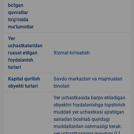
bo'lgan
quvvatlar
to'g'risida
ma'lumotlar
Yer
uchastkalaridan
ruxsat etilgan
Xizmat ko'rsatish
foydalanish
turlari
Kapital qurilish
Savdo markazlari va majmualari
obyekti turlari
binolari
Yer uchastkasida barpo etiladigan
obyektni foydalanishga topshirish
muddati yer uchastkasi ajratilgan
sanadan boshlab quyidagi
muddatlardan oshmasligi kerak:
yer uchastkasining maydoni 0,1