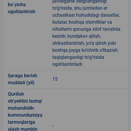
javobgarlik belgilanganligi
bo`yicha
to‘g‘risida, shu jumladan er
ogohlantirish
uchastkasi huhudidagi daraxtlar,
butalar, boshqa o‘simliklar va
nihollarni qonunga xilof ravishda
kesish, kundakov qilish,
shikastlantirish, yo‘q qilish yoki
boshqa joyga ko‘chirib o‘tkazish
taqiqlanganligi to‘g‘risida
ogohlantiriladi.
Ijaraga berish
15
muddati (yil)
Qurilish
ob'yektini tashqi
muhandislik-
kommunikatsiya
tarmoqlariga
-
ulash mumkin