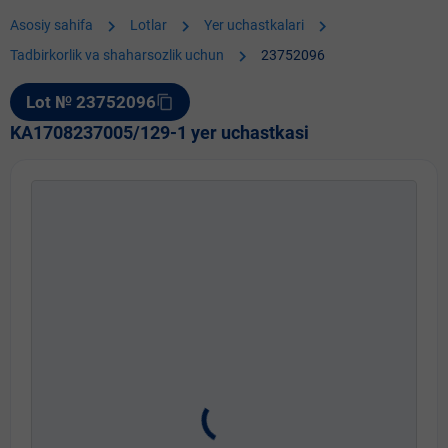
chevron_right
chevron_right
chevron_right
Asosiy sahifa
Lotlar
Yer uchastkalari
chevron_right
Tadbirkorlik va shaharsozlik uchun
23752096
Lot № 23752096
content_copy
KA1708237005/129-1 yer uchastkasi