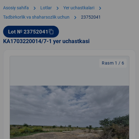
chevron_right
chevron_right
chevron_right
Asosiy sahifa
Lotlar
Yer uchastkalari
chevron_right
Tadbirkorlik va shaharsozlik uchun
23752041
Lot № 23752041
content_copy
KA1703220014/7-1 yer uchastkasi
Rasm 1 / 6