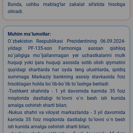
Bunda, ushbu mablag‘lar zakalat sifatida hisobga
olinadi.
Muhim ma’lumotlar:
O`zbekiston Respublikasi Prezidentining 06.09.2024-
yildagi PF-135-son Farmoniga asosan qishloq
xo`jaligiga mo`ljallanmagan yer uchastkalarini mulk
huquqi yoki ijara huquqi asosida sotib olish qiymatini
quyidagi shartlarda har oyda teng ulushlarda, qoldiq
summaga Markaziy bankning asosiy stavkasida foiz
hisoblagan holda bo`lib-bo`lib to`lashga beriladi:
-Toshkent shahrida - 1 yil davomida kamida 35 foiz
miqdorida dastlabgi to`lovni o`n besh ish kunida
amalga oshirish sharti bilan;
-Nukus shahri va viloyat markazlarida - 3 yil davomida
kamida 35 foiz miqdorida dastlabgi to`lovni o`n besh
ish kunida amalga oshirish sharti bilan;