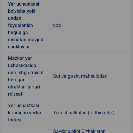
Yer uchastkasi
bo‘yicha yoki
undan
foydalanish
yo'q
huquqiga
nisbatan mavjud
cheklovlar
Mazkur yer
uchastkasida
qurilishga ruxsat
Sut va go'sht mahsulotlari
berilgan
ob’ektlar turlari
ro‘yxati
Yer uchastkasi
kiradigan yerlar
Yer uchastkalari (tadbirkorlik)
toifasi
Savdo g‘olibi O‘zbekiston