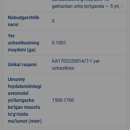
gektardan ortiq bo‘lganda — 5 yil. -
Nobudgarchilik
0
narxi
Yer
uchastkasining
0.1001
maydoni (ga)
KA1703220014/7-1 yer
Unikal raqami
uchastkasi
Umumiy
foydalanishdagi
avtomobil
yo‘llarigacha
1500-1700
bo‘lgan masofa
to‘g‘risida
ma’lumot (metr)