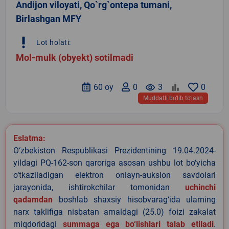
Andijon viloyati, Qo`rg`ontepa tumani,
Birlashgan MFY
priority_high
Lot holati:
Mol-mulk (obyekt) sotilmadi
60 oy
0
remove_red_eye
3
0
Muddatli bo‘lib to‘lash
Eslatma:
O‘zbekiston Respublikasi Prezidentining 19.04.2024-
yildagi PQ-162-son qaroriga asosan ushbu lot bo‘yicha
o‘tkaziladigan elektron onlayn-auksion savdolari
jarayonida, ishtirokchilar tomonidan
uchinchi
qadamdan
boshlab shaxsiy hisobvarag‘ida ularning
narx taklifiga nisbatan amaldagi (25.0) foizi zakalat
miqdoridagi
summaga ega bo‘lishlari talab etiladi
.