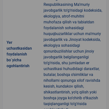
Respublikasining Ma’muriy
javobgarlik to‘g‘risidagi kodeksida,
ekologiya, atrof-muhitni
muhofaza qilish va tabiatdan
foydalanish sohasidagi
huquqbuzarliklar uchun ma’muriy
javobgarlik va Jinoyat kodeksida,
Yer
ekologiya sohasidagi
uchastkasidan
qonunbuzilishlar uchun jinoiy
foydalanish
javobgarlik belgilanganligi
bo`yicha
to‘g‘risida, shu jumladan er
ogohlantirish
uchastkasi huhudidagi daraxtlar,
butalar, boshqa o‘simliklar va
nihollarni qonunga xilof ravishda
kesish, kundakov qilish,
shikastlantirish, yo‘q qilish yoki
boshqa joyga ko‘chirib o‘tkazish
taqiqlanganligi to‘g‘risida