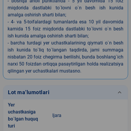
- boshqa aholi punktlarida - 5 yil davomida 15 foiz
miqdorida dastlabki to`lovni o`n besh ish kunida
amalga oshirish sharti bilan;
- 4- va 5-toifalardagi tumanlarda esa 10 yil davomida
kamida 15 foiz miqdorida dastlabki to`lovni o`n besh
ish kunida amalga oshirish sharti bilan;
- barcha turdagi yer uchastkalarining qiymati o`n besh
ish kunida to`liq to`langan taqdirda, jami summaga
nisbatan 20 foiz chegirma berilishi, bunda boshlang`ich
narxi 50 foizdan ortiqqa pasaytirilgan holda realizatsiya
qilingan yer uchastkalari mustasno.
keyboard_arrow_down
Lot ma’lumotlari
Yer
uchastkasiga
Ijara
bo`lgan huquq
turi