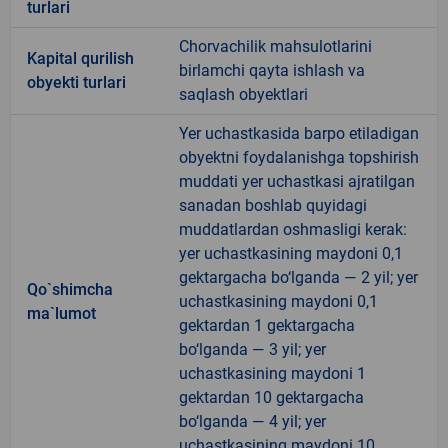
turlari
Chorvachilik mahsulotlarini
Kapital qurilish
birlamchi qayta ishlash va
obyekti turlari
saqlash obyektlari
Yer uchastkasida barpo etiladigan
obyektni foydalanishga topshirish
muddati yer uchastkasi ajratilgan
sanadan boshlab quyidagi
muddatlardan oshmasligi kerak:
yer uchastkasining maydoni 0,1
gektargacha bo‘lganda — 2 yil; yer
Qo`shimcha
uchastkasining maydoni 0,1
ma`lumot
gektardan 1 gektargacha
bo‘lganda — 3 yil; yer
uchastkasining maydoni 1
gektardan 10 gektargacha
bo‘lganda — 4 yil; yer
uchastkasining maydoni 10