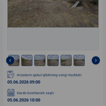
keyboard_arrow_left
keyboard_arrow_right
Item
1
Arizalarni qabul qilishning oxirgi muddati:
of
05.06.2026 09:00
6
Savdo boshlanish vaqti:
05.06.2026 10:00