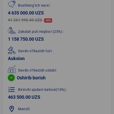
Boshlang‘ich narxi:
4 635 000.00 UZS
41 261 990.40 UZS
-89%
Zakalat puli miqdori
(25%)
:
1 158 750.00 UZS
Savdo o‘tkazish turi:
Auksion
Savdo o‘tkazish uslubi:
Oshirib borish
format_list_numbered
Birinchi qadam bahosi(10%):
463 500.00 UZS
location_on
Manzil: