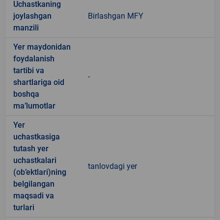
Uchastkaning
joylashgan
Birlashgan MFY
manzili
Yer maydonidan
foydalanish
tartibi va
-
shartlariga oid
boshqa
ma’lumotlar
Yer
uchastkasiga
tutash yer
uchastkalari
tanlovdagi yer
(ob’ektlari)ning
belgilangan
maqsadi va
turlari