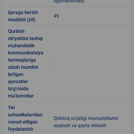
ogohlantiriladi.
Ijaraga berish
49
muddati (yil)
Qurilish
ob'yektini tashqi
muhandislik-
kommunikatsiya
tarmoqlariga
-
ulash mumkin
bo'lgan
quvvatlar
to'g'risida
ma'lumotlar
Yer
uchastkalaridan
Qishloq xo'jaligi maxsulotlarini
ruxsat etilgan
saqlash va qayta ishlash
foydalanish