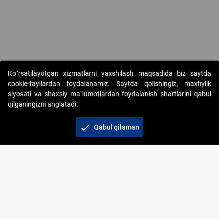
Ko`rsatilayotgan xizmatlarni yaxshilash maqsadida biz saytda
cookie-fayllardan foydalanamiz. Saytda qolishingiz, maxfiylik
siyosati va shaxsiy ma`lumotlardan foydalanish shartlarini qabul
qilganingizni anglatadi.
Copyright © 2017-2026. "Elektron onlayn-auksionlarni
tashkil etish" AJ. Barcha huquqlar himoyalangan
check
Qabul qilaman
To‘lov usullari