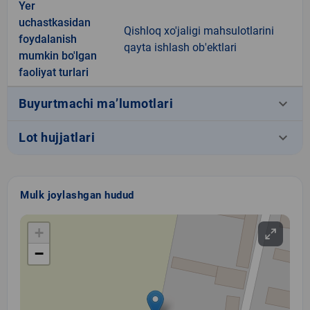
Yer
uchastkasidan
Qishloq xo'jaligi mahsulotlarini
foydalanish
qayta ishlash ob'ektlari
mumkin bo'lgan
faoliyat turlari
keyboard_arrow_down
Buyurtmachi ma’lumotlari
keyboard_arrow_down
Lot hujjatlari
Mulk joylashgan hudud
+
−