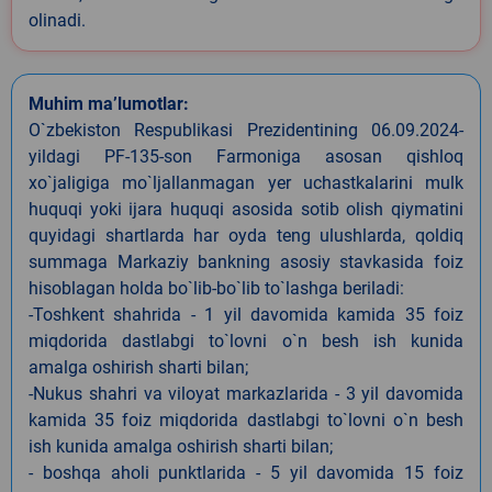
olinadi.
Muhim ma’lumotlar:
O`zbekiston Respublikasi Prezidentining 06.09.2024-
yildagi PF-135-son Farmoniga asosan qishloq
xo`jaligiga mo`ljallanmagan yer uchastkalarini mulk
huquqi yoki ijara huquqi asosida sotib olish qiymatini
quyidagi shartlarda har oyda teng ulushlarda, qoldiq
summaga Markaziy bankning asosiy stavkasida foiz
hisoblagan holda bo`lib-bo`lib to`lashga beriladi:
-Toshkent shahrida - 1 yil davomida kamida 35 foiz
miqdorida dastlabgi to`lovni o`n besh ish kunida
amalga oshirish sharti bilan;
-Nukus shahri va viloyat markazlarida - 3 yil davomida
kamida 35 foiz miqdorida dastlabgi to`lovni o`n besh
ish kunida amalga oshirish sharti bilan;
- boshqa aholi punktlarida - 5 yil davomida 15 foiz