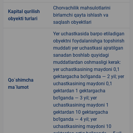
Chorvachilik mahsulotlarini
Kapital qurilish
birlamchi qayta ishlash va
obyekti turlari
saqlash obyektlari
Yer uchastkasida barpo etiladigan
obyektni foydalanishga topshirish
muddati yer uchastkasi ajratilgan
sanadan boshlab quyidagi
muddatlardan oshmasligi kerak:
yer uchastkasining maydoni 0,1
gektargacha bo‘lganda — 2 yil; yer
Qo`shimcha
uchastkasining maydoni 0,1
ma`lumot
gektardan 1 gektargacha
bo‘lganda — 3 yil; yer
uchastkasining maydoni 1
gektardan 10 gektargacha
bo‘lganda — 4 yil; yer
uchastkasining maydoni 10