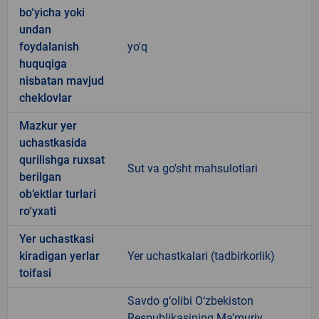
bo‘yicha yoki
undan
foydalanish
yo'q
huquqiga
nisbatan mavjud
cheklovlar
Mazkur yer
uchastkasida
qurilishga ruxsat
Sut va go'sht mahsulotlari
berilgan
ob’ektlar turlari
ro‘yxati
Yer uchastkasi
kiradigan yerlar
Yer uchastkalari (tadbirkorlik)
toifasi
Savdo g‘olibi O‘zbekiston
Respublikasining Ma’muriy