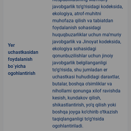
javobgarlik to‘g‘risidagi kodeksida,
ekologiya, atrof-muhitni
muhofaza qilish va tabiatdan
foydalanish sohasidagi
huquqbuzarliklar uchun ma’muriy
javobgarlik va Jinoyat kodeksida,
Yer
ekologiya sohasidagi
uchastkasidan
qonunbuzilishlar uchun jinoiy
foydalanish
javobgarlik belgilanganligi
bo`yicha
to‘g‘risida, shu jumladan er
ogohlantirish
uchastkasi huhudidagi daraxtlar,
butalar, boshqa o‘simliklar va
nihollarni qonunga xilof ravishda
kesish, kundakov qilish,
shikastlantirish, yo‘q qilish yoki
boshqa joyga ko‘chirib o‘tkazish
taqiqlanganligi to‘g‘risida
ogohlantiriladi.