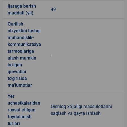
Ijaraga berish
49
muddati (yil)
Qurilish
ob'yektini tashqi
muhandislik-
kommunikatsiya
tarmoqlariga
-
ulash mumkin
bo'lgan
quvvatlar
to'g'risida
ma'lumotlar
Yer
uchastkalaridan
Qishloq xo'jaligi maxsulotlarini
ruxsat etilgan
saqlash va qayta ishlash
foydalanish
turlari