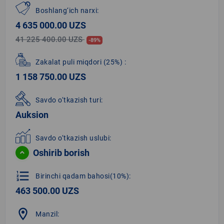
Boshlang‘ich narxi:
4 635 000.00 UZS
41 225 400.00 UZS
-89%
Zakalat puli miqdori
(25%)
:
1 158 750.00 UZS
Savdo o‘tkazish turi:
Auksion
Savdo o‘tkazish uslubi:
Oshirib borish
format_list_numbered
Birinchi qadam bahosi(10%):
463 500.00 UZS
location_on
Manzil: