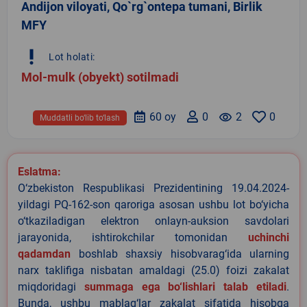
Andijon viloyati, Qo`rg`ontepa tumani, Birlik
MFY
priority_high
Lot holati:
Mol-mulk (obyekt) sotilmadi
60 oy
0
remove_red_eye
2
0
Muddatli bo‘lib to‘lash
Eslatma:
O‘zbekiston Respublikasi Prezidentining 19.04.2024-
yildagi PQ-162-son qaroriga asosan ushbu lot bo‘yicha
o‘tkaziladigan elektron onlayn-auksion savdolari
jarayonida, ishtirokchilar tomonidan
uchinchi
qadamdan
boshlab shaxsiy hisobvarag‘ida ularning
narx taklifiga nisbatan amaldagi (25.0) foizi zakalat
miqdoridagi
summaga ega bo‘lishlari talab etiladi
.
Bunda, ushbu mablag‘lar zakalat sifatida hisobga