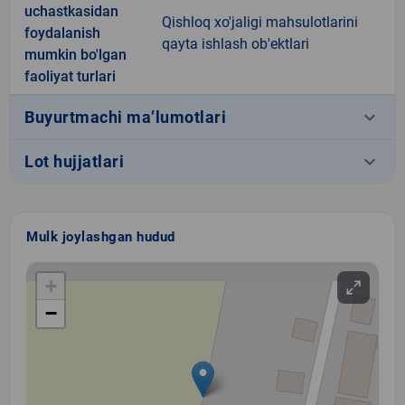
uchastkasidan
Qishloq xo'jaligi mahsulotlarini
foydalanish
qayta ishlash ob'ektlari
mumkin bo'lgan
faoliyat turlari
keyboard_arrow_down
Buyurtmachi ma’lumotlari
keyboard_arrow_down
Lot hujjatlari
Mulk joylashgan hudud
+
−