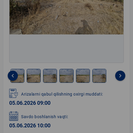
keyboard_arrow_left
keyboard_arrow_right
Item
1
Arizalarni qabul qilishning oxirgi muddati:
of
05.06.2026 09:00
6
Savdo boshlanish vaqti:
05.06.2026 10:00