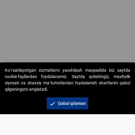
Copyright © 2017-2026. "Elektron onlayn-auksionlarni tashkil etish"
Ko`rsatilayotgan xizmatlarni yaxshilash maqsadida biz saytda
AJ. Barcha huquqlar himoyalangan
cookie-fayllardan foydalanamiz. Saytda qolishingiz, maxfiylik
siyosati va shaxsiy ma`lumotlardan foydalanish shartlarini qabul
qilganingizni anglatadi.
check
Qabul qilaman
+998 71 202-21-11
Veb-saytdagi axborot materiallaridan boshqa
shaxslar foydalanganda jamiyatning korporativ veb-