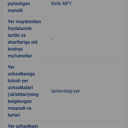
joylashgan
Birlik MFY
manzili
Yer maydonidan
foydalanish
tartibi va
-
shartlariga oid
boshqa
ma’lumotlar
Yer
uchastkasiga
tutash yer
uchastkalari
tanlovdagi yer
(ob’ektlari)ning
belgilangan
maqsadi va
turlari
Yer uchastkasi