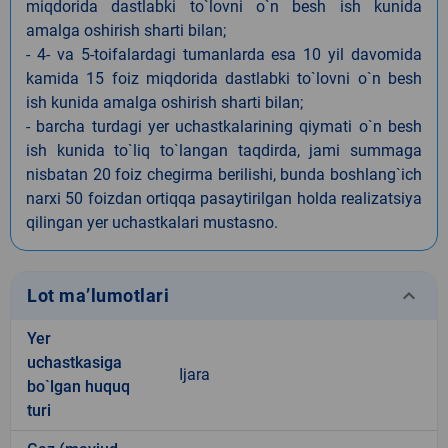
miqdorida dastlabki to`lovni o`n besh ish kunida
amalga oshirish sharti bilan;
- 4- va 5-toifalardagi tumanlarda esa 10 yil davomida
kamida 15 foiz miqdorida dastlabki to`lovni o`n besh
ish kunida amalga oshirish sharti bilan;
- barcha turdagi yer uchastkalarining qiymati o`n besh
ish kunida to`liq to`langan taqdirda, jami summaga
nisbatan 20 foiz chegirma berilishi, bunda boshlang`ich
narxi 50 foizdan ortiqqa pasaytirilgan holda realizatsiya
qilingan yer uchastkalari mustasno.
keyboard_arrow_down
Lot ma’lumotlari
Yer
uchastkasiga
Ijara
bo`lgan huquq
turi