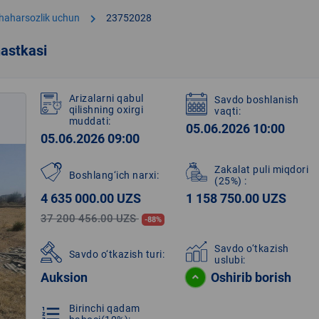
chevron_right
shaharsozlik uchun
23752028
astkasi
Arizalarni qabul
Savdo boshlanish
qilishning oxirgi
vaqti:
muddati:
05.06.2026 10:00
05.06.2026 09:00
Zakalat puli miqdori
Boshlang‘ich narxi:
(25%)
:
4 635 000.00 UZS
1 158 750.00 UZS
37 200 456.00 UZS
-88%
Savdo o‘tkazish
Savdo o‘tkazish turi:
uslubi:
Auksion
Oshirib borish
Birinchi qadam
format_list_numbered