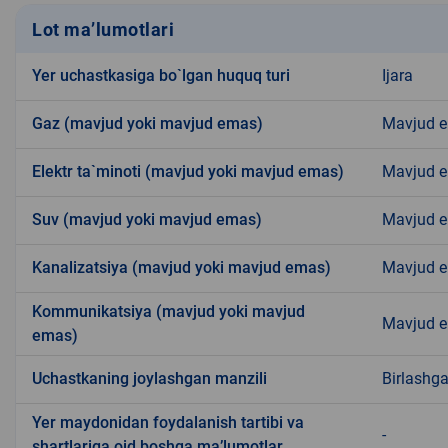
Lot ma’lumotlari
Yer uchastkasiga bo`lgan huquq turi
Ijara
Gaz (mavjud yoki mavjud emas)
Mavjud 
Elektr ta`minoti (mavjud yoki mavjud emas)
Mavjud 
Suv (mavjud yoki mavjud emas)
Mavjud 
Kanalizatsiya (mavjud yoki mavjud emas)
Mavjud 
Kommunikatsiya (mavjud yoki mavjud
Mavjud 
emas)
Uchastkaning joylashgan manzili
Birlashg
Yer maydonidan foydalanish tartibi va
-
shartlariga oid boshqa ma’lumotlar