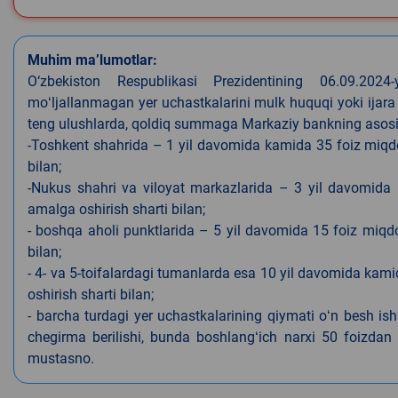
Muhim ma’lumotlar:
O‘zbekiston Respublikasi Prezidentining 06.09.202
moʻljallanmagan yer uchastkalarini mulk huquqi yoki ijara
teng ulushlarda, qoldiq summaga Markaziy bankning asosiy s
-Toshkent shahrida – 1 yil davomida kamida 35 foiz miqdor
bilan;
-Nukus shahri va viloyat markazlarida – 3 yil davomida 
amalga oshirish sharti bilan;
- boshqa aholi punktlarida – 5 yil davomida 15 foiz miqdo
bilan;
- 4- va 5-toifalardagi tumanlarda esa 10 yil davomida kami
oshirish sharti bilan;
- barcha turdagi yer uchastkalarining qiymati oʻn besh is
chegirma berilishi, bunda boshlangʻich narxi 50 foizdan o
mustasno.