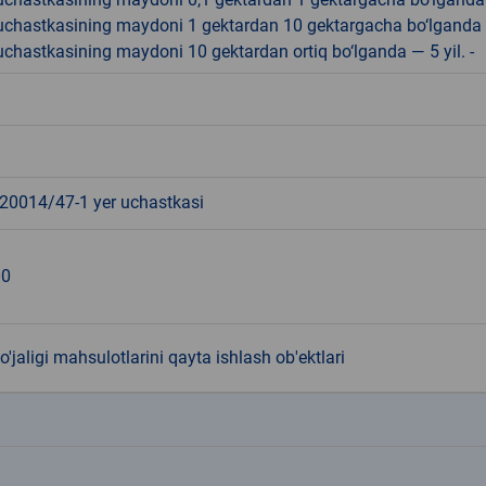
r uchastkasining maydoni 1 gektardan 10 gektargacha bo‘lganda
r uchastkasining maydoni 10 gektardan ortiq bo‘lganda — 5 yil. -
0014/47-1 yer uchastkasi
00
o'jaligi mahsulotlarini qayta ishlash ob'ektlari
k
k