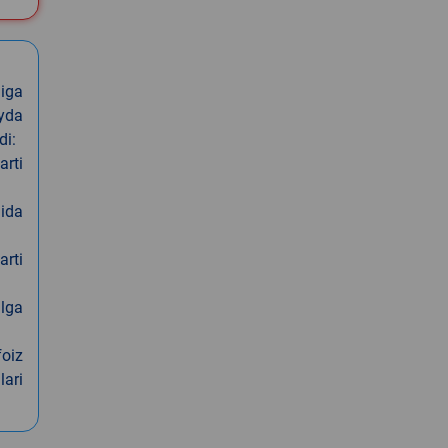
iga
oyda
di:
arti
nida
arti
alga
foiz
lari