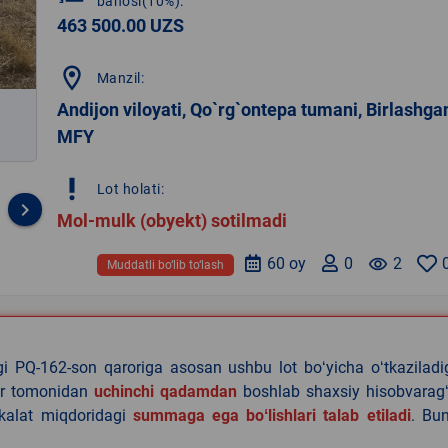
bahosi(10%):
463 500.00 UZS
location_on
Manzil:
Andijon viloyati, Qo`rg`ontepa tumani, Birlashga
MFY
priority_high
Lot holati:
keyboard_arrow_right
Mol-mulk (obyekt) sotilmadi
60 oy
0
remove_red_eye
2
Muddatli bo‘lib to‘lash
agi PQ-162-son qaroriga asosan ushbu lot boʻyicha oʻtkazilad
lar tomonidan
uchinchi qadamdan
boshlab shaxsiy hisobvaragʻ
akalat miqdoridagi
summaga ega boʻlishlari talab etiladi
. Bu