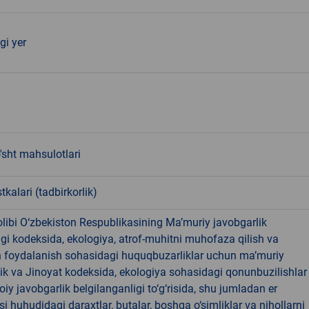
gi yer
'sht mahsulotlari
tkalari (tadbirkorlik)
libi O‘zbekiston Respublikasining Ma’muriy javobgarlik
dagi kodeksida, ekologiya, atrof-muhitni muhofaza qilish va
n foydalanish sohasidagi huquqbuzarliklar uchun ma’muriy
ik va Jinoyat kodeksida, ekologiya sohasidagi qonunbuzilishlar
oiy javobgarlik belgilanganligi to‘g‘risida, shu jumladan er
i huhudidagi daraxtlar, butalar, boshqa o‘simliklar va nihollarni