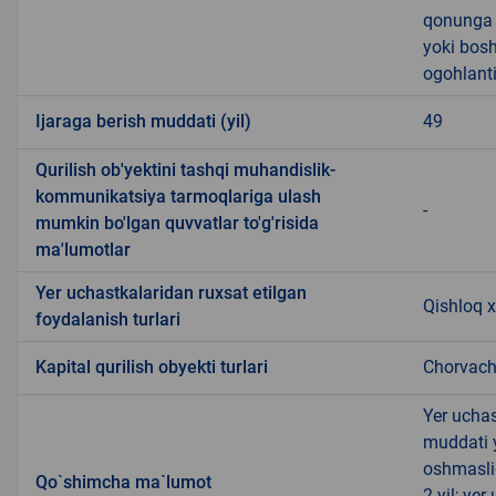
qonunga x
yoki bosh
ogohlanti
Ijaraga berish muddati (yil)
49
Qurilish ob'yektini tashqi muhandislik-
kommunikatsiya tarmoqlariga ulash
-
mumkin bo'lgan quvvatlar to'g'risida
ma'lumotlar
Yer uchastkalaridan ruxsat etilgan
Qishloq x
foydalanish turlari
Kapital qurilish obyekti turlari
Chorvachi
Yer uchas
muddati 
oshmasli
Qo`shimcha ma`lumot
2 yil; ye