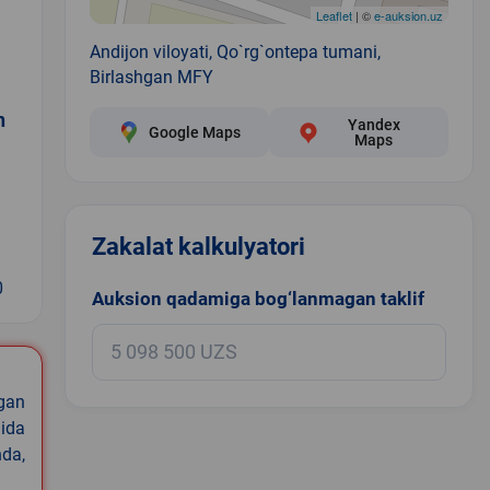
Leaflet
| ©
e-auksion.uz
Andijon viloyati, Qo`rg`ontepa tumani,
Birlashgan MFY
n
Yandex
Google Maps
Maps
Zakalat kalkulyatori
0
Auksion qadamiga bog‘lanmagan taklif
igan
ida
nda,