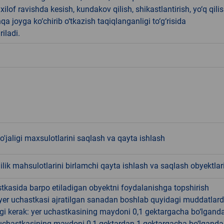
ilof ravishda kesish, kundakov qilish, shikastlantirish, yo‘q qili
qa joyga ko‘chirib o‘tkazish taqiqlanganligi to‘g‘risida
riladi.
o'jaligi maxsulotlarini saqlash va qayta ishlash
lik mahsulotlarini birlamchi qayta ishlash va saqlash obyektlar
tkasida barpo etiladigan obyektni foydalanishga topshirish
yer uchastkasi ajratilgan sanadan boshlab quyidagi muddatlar
gi kerak: yer uchastkasining maydoni 0,1 gektargacha bo‘lgand
r uchastkasining maydoni 0,1 gektardan 1 gektargacha bo‘lgand