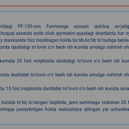
4-yildagi PF-135-son Farmoniga asosan qishloq xoʻjalig
 huquqi asosida sotib olish qiymatini quyidagi shartlarda har 
tavkasida foiz hisoblagan holda boʻlib-boʻlib toʻlashga berila
ida dastlabgi toʻlovni oʻn besh ish kunida amalga oshirish sh
kamida 35 foiz miqdorida dastlabgi toʻlovni oʻn besh ish ku
rida dastlabki toʻlovni oʻn besh ish kunida amalga oshirish sh
da 15 foiz miqdorida dastlabki toʻlovni oʻn besh ish kunida am
h kunida toʻliq toʻlangan taqdirda, jami summaga nisbatan 20 
rtiqqa pasaytirilgan holda realizatsiya qilingan yer uchastka