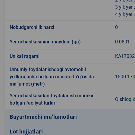
3 yil; ye
4 yil; ye
Nobudgarchilik narxi
0
Yer uchastkasining maydoni (ga)
0.0801
Unikal raqami
KA170322
Umumiy foydalanishdagi avtomobil
yo‘llarigacha bo‘lgan masofa to‘g‘risida
1500-17
ma’lumot (metr)
Yer uchastkasidan foydalanish mumkin
Qishloq x
bo'lgan faoliyat turlari
Buyurtmachi ma’lumotlari
Lot hujjatlari