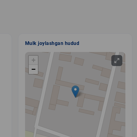
Mulk joylashgan hudud
+
−