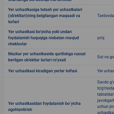
Yer uchastkasiga tutash yer uchastkalari
(ob’ektlari)ning belgilangan maqsadi va
Tanlovda
turlari
Yer uchastkasi bo‘yicha yoki undan
foydalanish huquqiga nisbatan mavjud
yo'q
cheklovlar
Mazkur yer uchastkasida qurilishga ruxsat
Sut va go
berilgan ob’ektlar turlari ro‘yxati
Yer uchastkasi kiradigan yerlar toifasi
Yer uchas
Savdo g‘o
to‘g‘risi
tabiatda
javobgarl
Yer uchastkasidan foydalanish bo`yicha
uchun jin
ogohlantirish
uchastkas