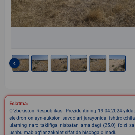
keyboard_arrow_left
Item
1
of
6
Eslatma:
Oʻzbekiston Respublikasi Prezidentining 19.04.2024-yild
elektron onlayn-auksion savdolari jarayonida, ishtirokchi
ularning narx taklifiga nisbatan amaldagi (25.0) foizi z
ushbu mablagʻlar zakalat sifatida hisobga olinadi.