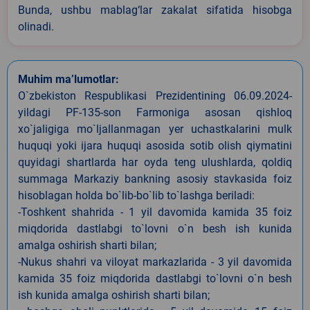
Bunda, ushbu mablag‘lar zakalat sifatida hisobga
olinadi.
Muhim ma’lumotlar:
O`zbekiston Respublikasi Prezidentining 06.09.2024-
yildagi PF-135-son Farmoniga asosan qishloq
xo`jaligiga mo`ljallanmagan yer uchastkalarini mulk
huquqi yoki ijara huquqi asosida sotib olish qiymatini
quyidagi shartlarda har oyda teng ulushlarda, qoldiq
summaga Markaziy bankning asosiy stavkasida foiz
hisoblagan holda bo`lib-bo`lib to`lashga beriladi:
-Toshkent shahrida - 1 yil davomida kamida 35 foiz
miqdorida dastlabgi to`lovni o`n besh ish kunida
amalga oshirish sharti bilan;
-Nukus shahri va viloyat markazlarida - 3 yil davomida
kamida 35 foiz miqdorida dastlabgi to`lovni o`n besh
ish kunida amalga oshirish sharti bilan;