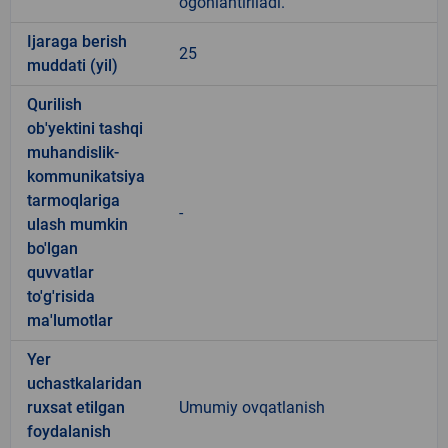
ogohlantiriladi.
Ijaraga berish
25
muddati (yil)
Qurilish
ob'yektini tashqi
muhandislik-
kommunikatsiya
tarmoqlariga
-
ulash mumkin
bo'lgan
quvvatlar
to'g'risida
ma'lumotlar
Yer
uchastkalaridan
ruxsat etilgan
Umumiy ovqatlanish
foydalanish