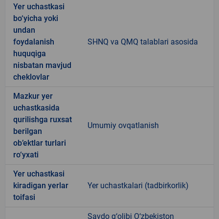
Yer uchastkasi
bo‘yicha yoki
undan
foydalanish
SHNQ va QMQ talablari asosida
huquqiga
nisbatan mavjud
cheklovlar
Mazkur yer
uchastkasida
qurilishga ruxsat
Umumiy ovqatlanish
berilgan
ob’ektlar turlari
ro‘yxati
Yer uchastkasi
kiradigan yerlar
Yer uchastkalari (tadbirkorlik)
toifasi
Savdo g‘olibi O‘zbekiston