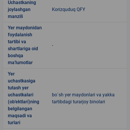
Uchastkaning
joylashgan
Korizquduq QFY
manzili
Yer maydonidan
foydalanish
tartibi va
-
shartlariga oid
boshqa
ma’lumotlar
Yer
uchastkasiga
tutash yer
uchastkalari
bo`sh yer maydonlari va yakka
(ob’ektlari)ning
tartibdagi turarjoy binolari
belgilangan
maqsadi va
turlari