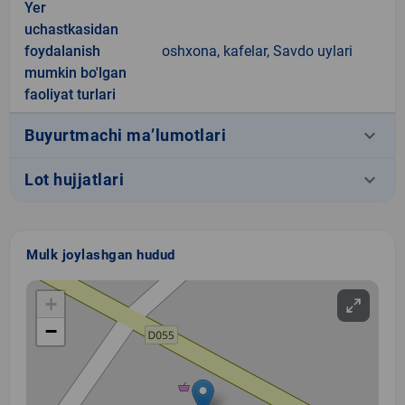
Yer
uchastkasidan
foydalanish
oshxona, kafelar, Savdo uylari
mumkin bo'lgan
faoliyat turlari
keyboard_arrow_down
Buyurtmachi ma’lumotlari
keyboard_arrow_down
Lot hujjatlari
Mulk joylashgan hudud
+
−