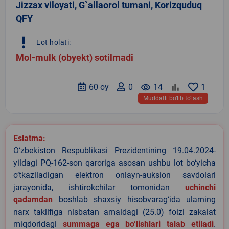
Jizzax viloyati, G`allaorol tumani, Korizquduq
QFY
priority_high
Lot holati:
Mol-mulk (obyekt) sotilmadi
60 oy
0
remove_red_eye
14
1
Muddatli bo‘lib to‘lash
Eslatma:
O‘zbekiston Respublikasi Prezidentining 19.04.2024-
yildagi PQ-162-son qaroriga asosan ushbu lot bo‘yicha
o‘tkaziladigan elektron onlayn-auksion savdolari
jarayonida, ishtirokchilar tomonidan
uchinchi
qadamdan
boshlab shaxsiy hisobvarag‘ida ularning
narx taklifiga nisbatan amaldagi (25.0) foizi zakalat
miqdoridagi
summaga ega bo‘lishlari talab etiladi
.