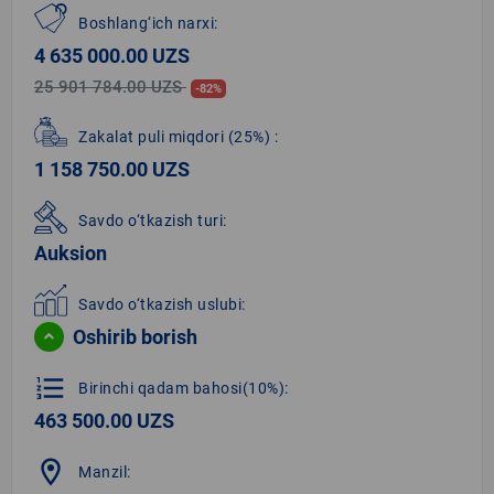
Boshlang‘ich narxi:
4 635 000.00 UZS
25 901 784.00 UZS
-82%
Zakalat puli miqdori
(25%)
:
1 158 750.00 UZS
Savdo o‘tkazish turi:
Auksion
Savdo o‘tkazish uslubi:
Oshirib borish
format_list_numbered
Birinchi qadam bahosi(10%):
463 500.00 UZS
location_on
Manzil: