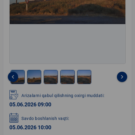
keyboard_arrow_left
keyboard_arrow_right
Item
1
Arizalarni qabul qilishning oxirgi muddati:
of
05.06.2026 09:00
5
Savdo boshlanish vaqti:
05.06.2026 10:00