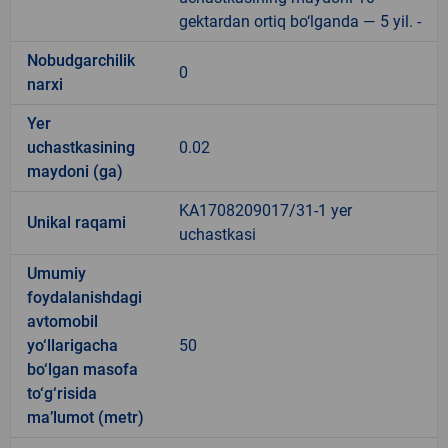
gektardan ortiq bo‘lganda — 5 yil. -
Nobudgarchilik
0
narxi
Yer
uchastkasining
0.02
maydoni (ga)
KA1708209017/31-1 yer
Unikal raqami
uchastkasi
Umumiy
foydalanishdagi
avtomobil
yo‘llarigacha
50
bo‘lgan masofa
to‘g‘risida
ma’lumot (metr)