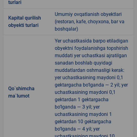
turlari
Umumiy ovqatlanish obyektlari
Kapital qurilish
(restoran, kafe, choyxona, bar va
obyekti turlari
boshqalar)
Yer uchastkasida barpo etiladigan
obyektni foydalanishga topshirish
muddati yer uchastkasi ajratilgan
sanadan boshlab quyidagi
muddatlardan oshmasligi kerak:
yer uchastkasining maydoni 0,1
gektargacha bo‘lganda — 2 yil; yer
Qo`shimcha
uchastkasining maydoni 0,1
ma`lumot
gektardan 1 gektargacha
bo‘lganda — 3 yil; yer
uchastkasining maydoni 1
gektardan 10 gektargacha
bo‘lganda — 4 yil; yer
uchastkasining maydoni 10