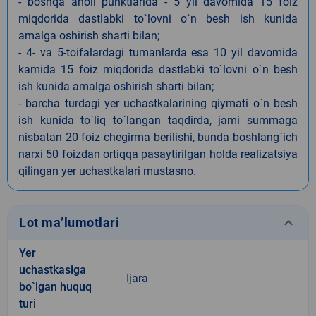
- boshqa aholi punktlarida - 5 yil davomida 15 foiz
miqdorida dastlabki to`lovni o`n besh ish kunida
amalga oshirish sharti bilan;
- 4- va 5-toifalardagi tumanlarda esa 10 yil davomida
kamida 15 foiz miqdorida dastlabki to`lovni o`n besh
ish kunida amalga oshirish sharti bilan;
- barcha turdagi yer uchastkalarining qiymati o`n besh
ish kunida to`liq to`langan taqdirda, jami summaga
nisbatan 20 foiz chegirma berilishi, bunda boshlang`ich
narxi 50 foizdan ortiqqa pasaytirilgan holda realizatsiya
qilingan yer uchastkalari mustasno.
keyboard_arrow_down
Lot ma’lumotlari
Yer
uchastkasiga
Ijara
bo`lgan huquq
turi