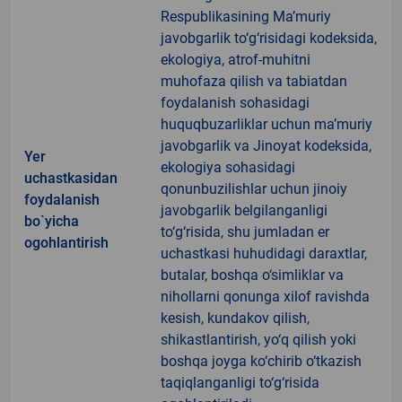
Respublikasining Ma’muriy
javobgarlik to‘g‘risidagi kodeksida,
ekologiya, atrof-muhitni
muhofaza qilish va tabiatdan
foydalanish sohasidagi
huquqbuzarliklar uchun ma’muriy
javobgarlik va Jinoyat kodeksida,
Yer
ekologiya sohasidagi
uchastkasidan
qonunbuzilishlar uchun jinoiy
foydalanish
javobgarlik belgilanganligi
bo`yicha
to‘g‘risida, shu jumladan er
ogohlantirish
uchastkasi huhudidagi daraxtlar,
butalar, boshqa o‘simliklar va
nihollarni qonunga xilof ravishda
kesish, kundakov qilish,
shikastlantirish, yo‘q qilish yoki
boshqa joyga ko‘chirib o‘tkazish
taqiqlanganligi to‘g‘risida