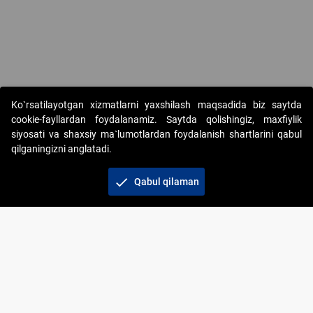
Ko`rsatilayotgan xizmatlarni yaxshilash maqsadida biz saytda
cookie-fayllardan foydalanamiz. Saytda qolishingiz, maxfiylik
siyosati va shaxsiy ma`lumotlardan foydalanish shartlarini qabul
qilganingizni anglatadi.
Copyright © 2017-2026. "Elektron onlayn-auksionlarni
tashkil etish" AJ. Barcha huquqlar himoyalangan
check
Qabul qilaman
To‘lov usullari