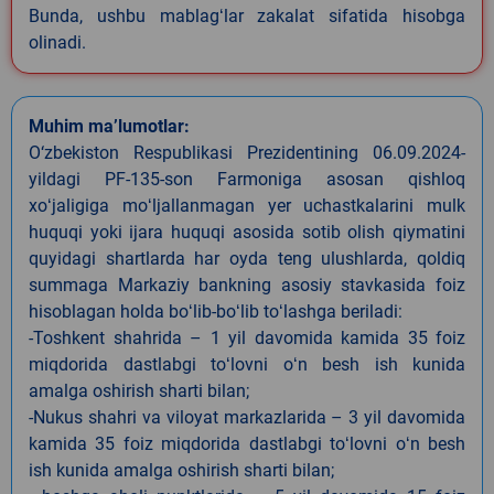
Bunda, ushbu mablagʻlar zakalat sifatida hisobga
olinadi.
Muhim ma’lumotlar:
O‘zbekiston Respublikasi Prezidentining 06.09.2024-
yildagi PF-135-son Farmoniga asosan qishloq
xoʻjaligiga moʻljallanmagan yer uchastkalarini mulk
huquqi yoki ijara huquqi asosida sotib olish qiymatini
quyidagi shartlarda har oyda teng ulushlarda, qoldiq
summaga Markaziy bankning asosiy stavkasida foiz
hisoblagan holda boʻlib-boʻlib toʻlashga beriladi:
-Toshkent shahrida – 1 yil davomida kamida 35 foiz
miqdorida dastlabgi toʻlovni oʻn besh ish kunida
amalga oshirish sharti bilan;
-Nukus shahri va viloyat markazlarida – 3 yil davomida
kamida 35 foiz miqdorida dastlabgi toʻlovni oʻn besh
ish kunida amalga oshirish sharti bilan;