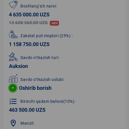
Boshlang‘ich narxi:
4 635 000.00 UZS
13 608 360.00 UZS
-66%
Zakalat puli miqdori
(25%)
:
1 158 750.00 UZS
Savdo o‘tkazish turi:
Auksion
Savdo o‘tkazish uslubi:
Oshirib borish
format_list_numbered
Birinchi qadam bahosi(10%):
463 500.00 UZS
location_on
Manzil: