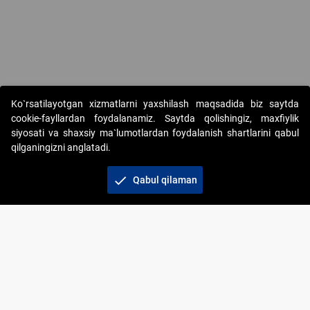
Ko`rsatilayotgan xizmatlarni yaxshilash maqsadida biz saytda
cookie-fayllardan foydalanamiz. Saytda qolishingiz, maxfiylik
siyosati va shaxsiy ma`lumotlardan foydalanish shartlarini qabul
qilganingizni anglatadi.
Copyright © 2017-2026. "Elektron onlayn-auksionlarni
tashkil etish" AJ. Barcha huquqlar himoyalangan
check
Qabul qilaman
To‘lov usullari