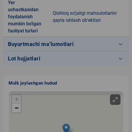
Yer
uchastkasidan
Qishloq xo'jaligi mahsulotlarini
foydalanish
qayta ishlash ob'ektlari
mumkin bo'lgan
faoliyat turlari
keyboard_arrow_down
Buyurtmachi ma’lumotlari
keyboard_arrow_down
Lot hujjatlari
Mulk joylashgan hudud
+
−