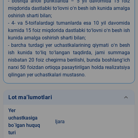
- boshqa aholi punktlarida – 5 yil davomida 15 foiz
miqdorida dastlabki toʻlovni oʻn besh ish kunida amalga
oshirish sharti bilan;
- 4- va 5-toifalardagi tumanlarda esa 10 yil davomida
kamida 15 foiz miqdorida dastlabki toʻlovni oʻn besh ish
kunida amalga oshirish sharti bilan;
- barcha turdagi yer uchastkalarining qiymati oʻn besh
ish kunida toʻliq toʻlangan taqdirda, jami summaga
nisbatan 20 foiz chegirma berilishi, bunda boshlangʻich
narxi 50 foizdan ortiqqa pasaytirilgan holda realizatsiya
qilingan yer uchastkalari mustasno.
keyboard_arrow_down
Lot ma’lumotlari
Yer
uchastkasiga
Ijara
bo`lgan huquq
turi