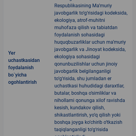
Respublikasining Ma’muriy
javobgarlik to‘g‘risidagi kodeksida,
ekologiya, atrof-muhitni
muhofaza qilish va tabiatdan
foydalanish sohasidagi
huquqbuzarliklar uchun ma’muriy
javobgarlik va Jinoyat kodeksida,
Yer
ekologiya sohasidagi
uchastkasidan
qonunbuzilishlar uchun jinoiy
foydalanish
javobgarlik belgilanganligi
bo`yicha
to‘g‘risida, shu jumladan er
ogohlantirish
uchastkasi huhudidagi daraxtlar,
butalar, boshqa o‘simliklar va
nihollarni qonunga xilof ravishda
kesish, kundakov qilish,
shikastlantirish, yo‘q qilish yoki
boshqa joyga ko‘chirib o‘tkazish
taqiqlanganligi to‘g‘risida