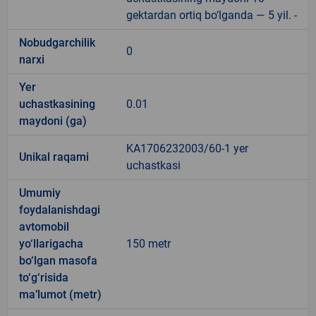
gektardan ortiq bo‘lganda — 5 yil. -
Nobudgarchilik
0
narxi
Yer
uchastkasining
0.01
maydoni (ga)
KA1706232003/60-1 yer
Unikal raqami
uchastkasi
Umumiy
foydalanishdagi
avtomobil
yo‘llarigacha
150 metr
bo‘lgan masofa
to‘g‘risida
ma’lumot (metr)