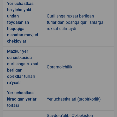
Yer uchastkasi
bo‘yicha yoki
undan
Qurilishga ruxsat berilgan
foydalanish
turlaridan boshqa qurilishlarga
huquqiga
ruxsat etilmaydi
nisbatan mavjud
cheklovlar
Mazkur yer
uchastkasida
qurilishga ruxsat
Qoramolchilik
berilgan
ob’ektlar turlari
ro‘yxati
Yer uchastkasi
kiradigan yerlar
Yer uchastkalari (tadbirkorlik)
toifasi
Savdo g‘olibi O‘zbekiston