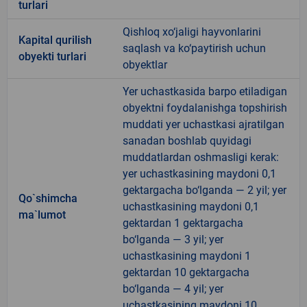
turlari
Qishloq xo‘jaligi hayvonlarini
Kapital qurilish
saqlash va ko‘paytirish uchun
obyekti turlari
obyektlar
Yer uchastkasida barpo etiladigan
obyektni foydalanishga topshirish
muddati yer uchastkasi ajratilgan
sanadan boshlab quyidagi
muddatlardan oshmasligi kerak:
yer uchastkasining maydoni 0,1
gektargacha bo‘lganda — 2 yil; yer
Qo`shimcha
uchastkasining maydoni 0,1
ma`lumot
gektardan 1 gektargacha
bo‘lganda — 3 yil; yer
uchastkasining maydoni 1
gektardan 10 gektargacha
bo‘lganda — 4 yil; yer
uchastkasining maydoni 10