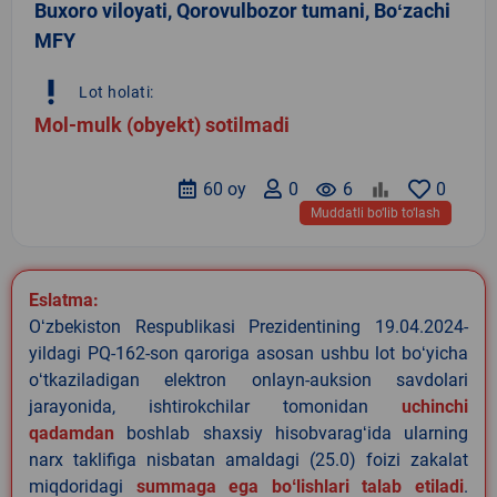
Buxoro viloyati, Qorovulbozor tumani, Boʻzachi
MFY
priority_high
Lot holati:
Mol-mulk (obyekt) sotilmadi
60 oy
0
remove_red_eye
6
0
Muddatli bo‘lib to‘lash
Eslatma:
Oʻzbekiston Respublikasi Prezidentining 19.04.2024-
yildagi PQ-162-son qaroriga asosan ushbu lot boʻyicha
oʻtkaziladigan elektron onlayn-auksion savdolari
jarayonida, ishtirokchilar tomonidan
uchinchi
qadamdan
boshlab shaxsiy hisobvaragʻida ularning
narx taklifiga nisbatan amaldagi (25.0) foizi zakalat
miqdoridagi
summaga ega boʻlishlari talab etiladi
.