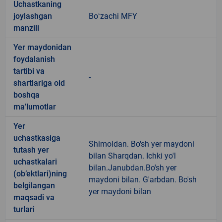
Uchastkaning
joylashgan
Boʻzachi MFY
manzili
Yer maydonidan
foydalanish
tartibi va
-
shartlariga oid
boshqa
ma’lumotlar
Yer
uchastkasiga
Shimoldan. Bo'sh yer maydoni
tutash yer
bilan Sharqdan. Ichki yo'l
uchastkalari
bilan.Janubdan.Bo'sh yer
(ob’ektlari)ning
maydoni bilan. G'arbdan. Bo'sh
belgilangan
yer maydoni bilan
maqsadi va
turlari