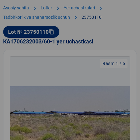
chevron_right
chevron_right
chevron_right
Asosiy sahifa
Lotlar
Yer uchastkalari
chevron_right
Tadbirkorlik va shaharsozlik uchun
23750110
Lot № 23750110
content_copy
KA1706232003/60-1 yer uchastkasi
Rasm 1 / 6