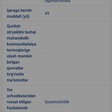
ogohlantiriladi.
Ijaraga berish
49
muddati (yil)
Qurilish
ob'yektini tashqi
muhandislik-
kommunikatsiya
tarmoqlariga
-
ulash mumkin
bo'lgan
quvvatlar
to'g'risida
ma'lumotlar
Yer
uchastkalaridan
ruxsat etilgan
Qoramolchilik
foydalanish