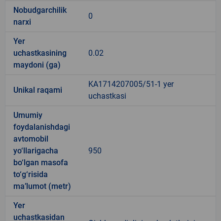
Nobudgarchilik
0
narxi
Yer
uchastkasining
0.02
maydoni (ga)
KA1714207005/51-1 yer
Unikal raqami
uchastkasi
Umumiy
foydalanishdagi
avtomobil
yo‘llarigacha
950
bo‘lgan masofa
to‘g‘risida
ma’lumot (metr)
Yer
uchastkasidan