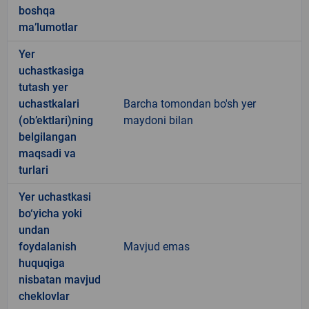
boshqa
ma’lumotlar
Yer
uchastkasiga
tutash yer
uchastkalari
Barcha tomondan bo'sh yer
(ob’ektlari)ning
maydoni bilan
belgilangan
maqsadi va
turlari
Yer uchastkasi
bo‘yicha yoki
undan
foydalanish
Mavjud emas
huquqiga
nisbatan mavjud
cheklovlar