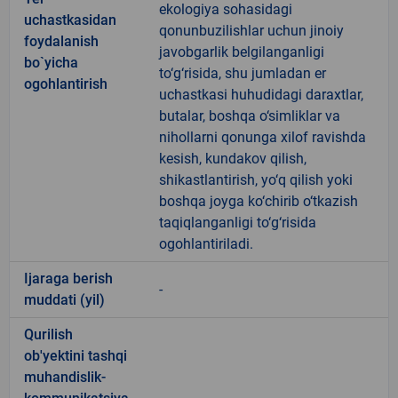
ekologiya sohasidagi
uchastkasidan
qonunbuzilishlar uchun jinoiy
foydalanish
javobgarlik belgilanganligi
bo`yicha
to‘g‘risida, shu jumladan er
ogohlantirish
uchastkasi huhudidagi daraxtlar,
butalar, boshqa o‘simliklar va
nihollarni qonunga xilof ravishda
kesish, kundakov qilish,
shikastlantirish, yo‘q qilish yoki
boshqa joyga ko‘chirib o‘tkazish
taqiqlanganligi to‘g‘risida
ogohlantiriladi.
Ijaraga berish
-
muddati (yil)
Qurilish
ob'yektini tashqi
muhandislik-