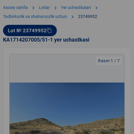
chevron_right
chevron_right
chevron_right
Asosiy sahifa
Lotlar
Yer uchastkalari
chevron_right
Tadbirkorlik va shaharsozlik uchun
23749952
Lot № 23749952
content_copy
KA1714207005/51-1 yer uchastkasi
Rasm 1 / 7