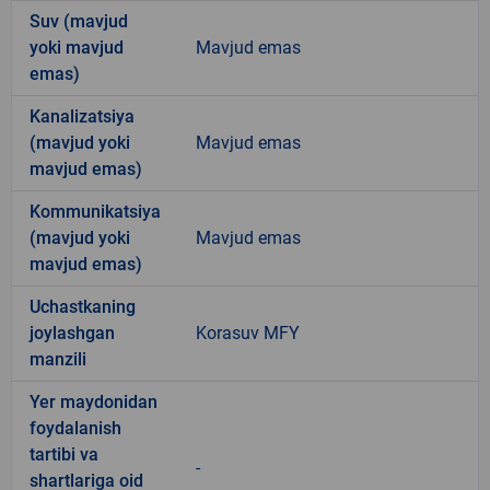
Suv (mavjud
yoki mavjud
Mavjud emas
emas)
Kanalizatsiya
(mavjud yoki
Mavjud emas
mavjud emas)
Kommunikatsiya
(mavjud yoki
Mavjud emas
mavjud emas)
Uchastkaning
joylashgan
Korasuv MFY
manzili
Yer maydonidan
foydalanish
tartibi va
-
shartlariga oid