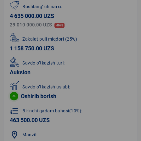
Boshlang‘ich narxi:
4 635 000.00 UZS
29 010 000.00 UZS
-84%
Zakalat puli miqdori
(25%)
:
1 158 750.00 UZS
Savdo o‘tkazish turi:
Auksion
Savdo o‘tkazish uslubi:
Oshirib borish
format_list_numbered
Birinchi qadam bahosi(10%):
463 500.00 UZS
location_on
Manzil: