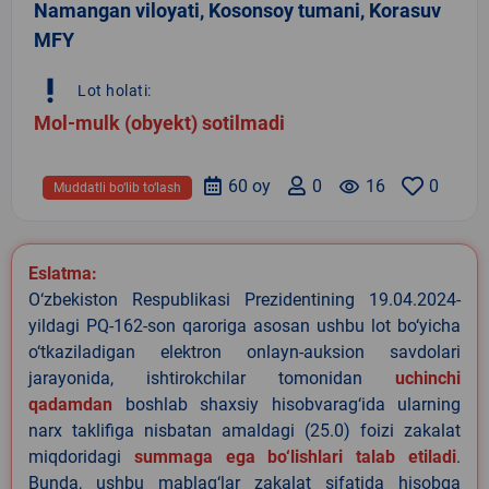
Namangan viloyati, Kosonsoy tumani, Korasuv
MFY
priority_high
Lot holati:
Mol-mulk (obyekt) sotilmadi
60 oy
0
remove_red_eye
16
0
Muddatli bo‘lib to‘lash
Eslatma:
O‘zbekiston Respublikasi Prezidentining 19.04.2024-
yildagi PQ-162-son qaroriga asosan ushbu lot bo‘yicha
o‘tkaziladigan elektron onlayn-auksion savdolari
jarayonida, ishtirokchilar tomonidan
uchinchi
qadamdan
boshlab shaxsiy hisobvarag‘ida ularning
narx taklifiga nisbatan amaldagi (25.0) foizi zakalat
miqdoridagi
summaga ega bo‘lishlari talab etiladi
.
Bunda, ushbu mablag‘lar zakalat sifatida hisobga