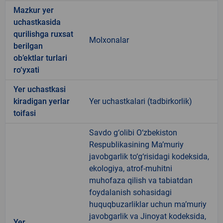
Mazkur yer
uchastkasida
qurilishga ruxsat
Molxonalar
berilgan
ob’ektlar turlari
ro‘yxati
Yer uchastkasi
kiradigan yerlar
Yer uchastkalari (tadbirkorlik)
toifasi
Savdo g‘olibi O‘zbekiston
Respublikasining Ma’muriy
javobgarlik to‘g‘risidagi kodeksida,
ekologiya, atrof-muhitni
muhofaza qilish va tabiatdan
foydalanish sohasidagi
huquqbuzarliklar uchun ma’muriy
javobgarlik va Jinoyat kodeksida,
Yer