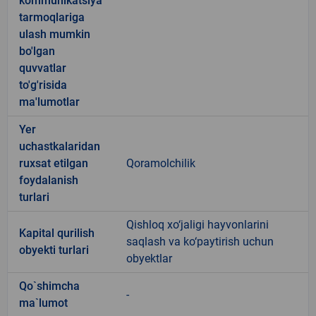
kommunikatsiya
tarmoqlariga
ulash mumkin
bo'lgan
quvvatlar
to'g'risida
ma'lumotlar
Yer
uchastkalaridan
ruxsat etilgan
Qoramolchilik
foydalanish
turlari
Qishloq xo‘jaligi hayvonlarini
Kapital qurilish
saqlash va ko‘paytirish uchun
obyekti turlari
obyektlar
Qo`shimcha
-
ma`lumot