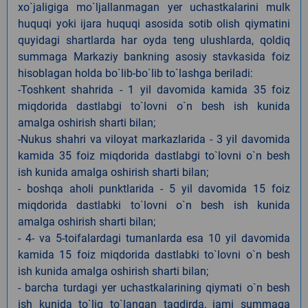
xo`jaligiga mo`ljallanmagan yer uchastkalarini mulk
huquqi yoki ijara huquqi asosida sotib olish qiymatini
quyidagi shartlarda har oyda teng ulushlarda, qoldiq
summaga Markaziy bankning asosiy stavkasida foiz
hisoblagan holda bo`lib-bo`lib to`lashga beriladi:
-Toshkent shahrida - 1 yil davomida kamida 35 foiz
miqdorida dastlabgi to`lovni o`n besh ish kunida
amalga oshirish sharti bilan;
-Nukus shahri va viloyat markazlarida - 3 yil davomida
kamida 35 foiz miqdorida dastlabgi to`lovni o`n besh
ish kunida amalga oshirish sharti bilan;
- boshqa aholi punktlarida - 5 yil davomida 15 foiz
miqdorida dastlabki to`lovni o`n besh ish kunida
amalga oshirish sharti bilan;
- 4- va 5-toifalardagi tumanlarda esa 10 yil davomida
kamida 15 foiz miqdorida dastlabki to`lovni o`n besh
ish kunida amalga oshirish sharti bilan;
- barcha turdagi yer uchastkalarining qiymati o`n besh
ish kunida to`liq to`langan taqdirda, jami summaga