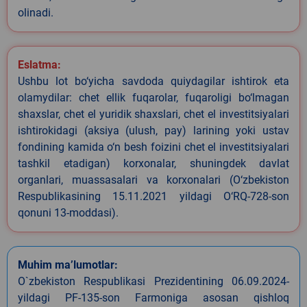
olinadi.
Eslatma:
Ushbu lot bo‘yicha savdoda quiydagilar ishtirok eta
olamydilar: chet ellik fuqarolar, fuqaroligi bo‘lmagan
shaxslar, chet el yuridik shaxslari, chet el investitsiyalari
ishtirokidagi (aksiya (ulush, pay) larining yoki ustav
fondining kamida o‘n besh foizini chet el investitsiyalari
tashkil etadigan) korxonalar, shuningdek davlat
organlari, muassasalari va korxonalari (O‘zbekiston
Respublikasining 15.11.2021 yildagi O‘RQ-728-son
qonuni 13-moddasi).
Muhim ma’lumotlar:
O`zbekiston Respublikasi Prezidentining 06.09.2024-
yildagi PF-135-son Farmoniga asosan qishloq