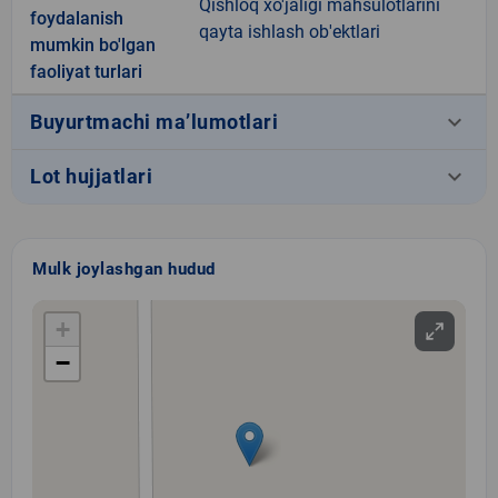
Qishloq xo'jaligi mahsulotlarini
foydalanish
qayta ishlash ob'ektlari
mumkin bo'lgan
faoliyat turlari
keyboard_arrow_down
Buyurtmachi ma’lumotlari
keyboard_arrow_down
Lot hujjatlari
Mulk joylashgan hudud
+
−