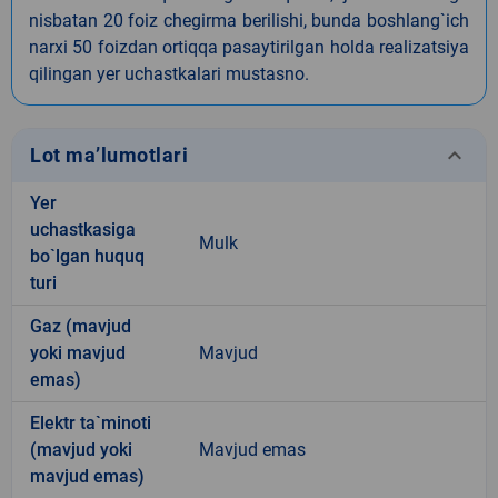
nisbatan 20 foiz chegirma berilishi, bunda boshlang`ich
narxi 50 foizdan ortiqqa pasaytirilgan holda realizatsiya
qilingan yer uchastkalari mustasno.
keyboard_arrow_down
Lot ma’lumotlari
Yer
uchastkasiga
Mulk
bo`lgan huquq
turi
Gaz (mavjud
yoki mavjud
Mavjud
emas)
Elektr ta`minoti
(mavjud yoki
Mavjud emas
mavjud emas)