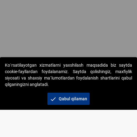
Copyright © 2017-2026. "Elektron onlayn-auksionlarni tashkil etish"
Ko`rsatilayotgan xizmatlarni yaxshilash maqsadida biz saytda
AJ. Barcha huquqlar himoyalangan
cookie-fayllardan foydalanamiz. Saytda qolishingiz, maxfiylik
siyosati va shaxsiy ma`lumotlardan foydalanish shartlarini qabul
qilganingizni anglatadi.
check
Qabul qilaman
+998 71 202-21-11
Veb-saytdagi axborot materiallaridan boshqa
shaxslar foydalanganda jamiyatning korporativ veb-
saytiga majburiy havolalar ko‘rsatilishi kerak