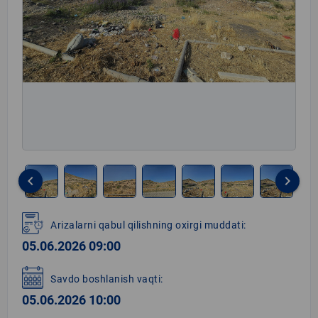
keyboard_arrow_left
keyboard_arrow_right
Item
1
Arizalarni qabul qilishning oxirgi muddati:
of
05.06.2026 09:00
7
Savdo boshlanish vaqti:
05.06.2026 10:00