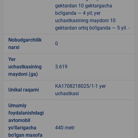
gektardan 10 gektargacha
bo‘lganda — 4 yil; yer
uchastkasining maydoni 10
gektardan ortiq bo‘lganda — 5 yil. -
Nobudgarchilik
0
narxi
Yer
uchastkasining
3.619
maydoni (ga)
KA1708218025/1-1 yer
Unikal raqami
uchastkasi
Umumiy
foydalanishdagi
avtomobil
yo‘llarigacha
440 metr
bo‘lgan masofa