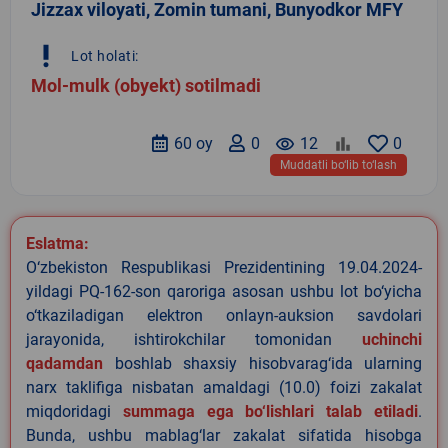
Jizzax viloyati, Zomin tumani, Bunyodkor MFY
priority_high
Lot holati:
Mol-mulk (obyekt) sotilmadi
60 oy
0
remove_red_eye
12
0
Muddatli bo‘lib to‘lash
Eslatma:
O‘zbekiston Respublikasi Prezidentining 19.04.2024-
yildagi PQ-162-son qaroriga asosan ushbu lot bo‘yicha
o‘tkaziladigan elektron onlayn-auksion savdolari
jarayonida, ishtirokchilar tomonidan
uchinchi
qadamdan
boshlab shaxsiy hisobvarag‘ida ularning
narx taklifiga nisbatan amaldagi (10.0) foizi zakalat
miqdoridagi
summaga ega bo‘lishlari talab etiladi
.
Bunda, ushbu mablag‘lar zakalat sifatida hisobga