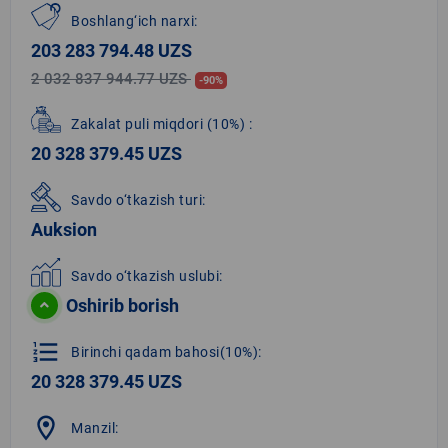
Boshlang‘ich narxi:
203 283 794.48 UZS
2 032 837 944.77 UZS
-90%
Zakalat puli miqdori
(10%)
:
20 328 379.45 UZS
Savdo o‘tkazish turi:
Auksion
Savdo o‘tkazish uslubi:
Oshirib borish
format_list_numbered
Birinchi qadam bahosi(10%):
20 328 379.45 UZS
location_on
Manzil: