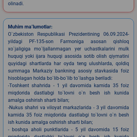
olinadi.
Muhim ma’lumotlar:
O`zbekiston Respublikasi Prezidentining 06.09.2024-
yildagi PF-135-son Farmoniga asosan qishloq
xo`jaligiga mo`ljallanmagan yer uchastkalarini mulk
huquqi yoki ijara huquqi asosida sotib olish qiymatini
quyidagi shartlarda har oyda teng ulushlarda, qoldiq
summaga Markaziy bankning asosiy stavkasida foiz
hisoblagan holda bo`lib-bo`lib to`lashga beriladi:
-Toshkent shahrida - 1 yil davomida kamida 35 foiz
miqdorida dastlabgi to`lovni o`n besh ish kunida
amalga oshirish sharti bilan;
-Nukus shahri va viloyat markazlarida - 3 yil davomida
kamida 35 foiz miqdorida dastlabgi to`lovni o`n besh
ish kunida amalga oshirish sharti bilan;
- boshqa aholi punktlarida - 5 yil davomida 15 foiz
miqdorida dastlabki to`lovni o`n besh ish kunida