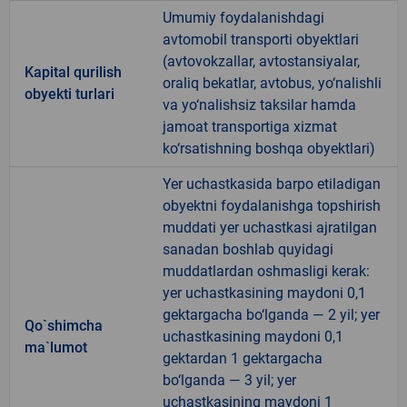
Umumiy foydalanishdagi
avtomobil transporti obyektlari
(avtovokzallar, avtostansiyalar,
Kapital qurilish
oraliq bekatlar, avtobus, yo‘nalishli
obyekti turlari
va yo‘nalishsiz taksilar hamda
jamoat transportiga xizmat
ko‘rsatishning boshqa obyektlari)
Yer uchastkasida barpo etiladigan
obyektni foydalanishga topshirish
muddati yer uchastkasi ajratilgan
sanadan boshlab quyidagi
muddatlardan oshmasligi kerak:
yer uchastkasining maydoni 0,1
gektargacha bo‘lganda — 2 yil; yer
Qo`shimcha
uchastkasining maydoni 0,1
ma`lumot
gektardan 1 gektargacha
bo‘lganda — 3 yil; yer
uchastkasining maydoni 1