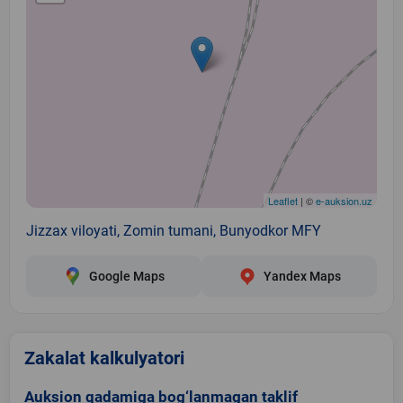
Leaflet
| ©
e-auksion.uz
Jizzax viloyati, Zomin tumani, Bunyodkor MFY
Google Maps
Yandex Maps
Zakalat kalkulyatori
Auksion qadamiga bog‘lanmagan taklif