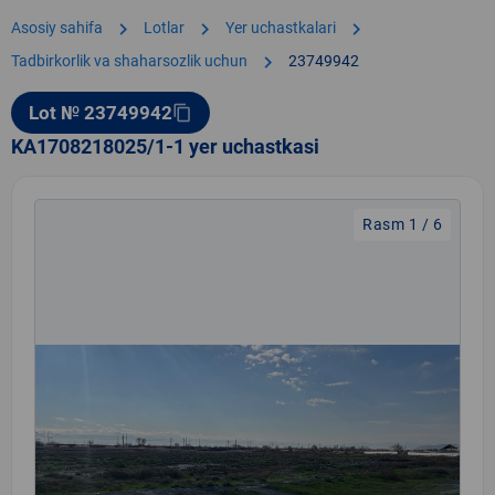
chevron_right
chevron_right
chevron_right
Asosiy sahifa
Lotlar
Yer uchastkalari
chevron_right
Tadbirkorlik va shaharsozlik uchun
23749942
Lot № 23749942
content_copy
KA1708218025/1-1 yer uchastkasi
Rasm 1 / 6