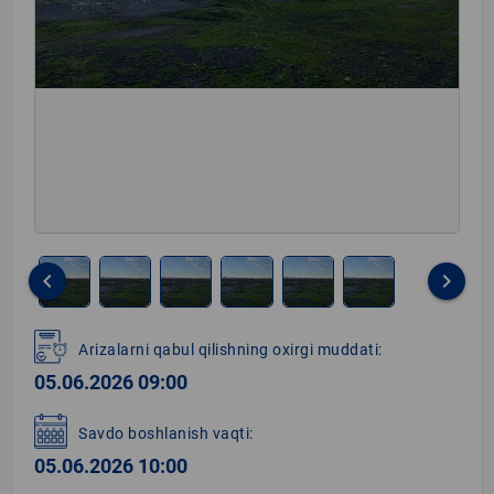
keyboard_arrow_left
keyboard_arrow_right
Item
1
Arizalarni qabul qilishning oxirgi muddati:
of
05.06.2026 09:00
6
Savdo boshlanish vaqti:
05.06.2026 10:00