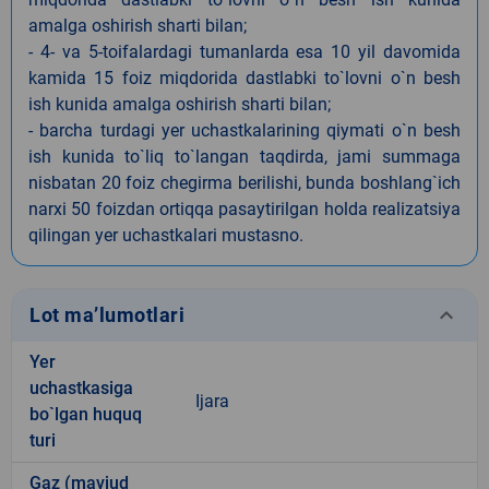
amalga oshirish sharti bilan;
- 4- va 5-toifalardagi tumanlarda esa 10 yil davomida
kamida 15 foiz miqdorida dastlabki to`lovni o`n besh
ish kunida amalga oshirish sharti bilan;
- barcha turdagi yer uchastkalarining qiymati o`n besh
ish kunida to`liq to`langan taqdirda, jami summaga
nisbatan 20 foiz chegirma berilishi, bunda boshlang`ich
narxi 50 foizdan ortiqqa pasaytirilgan holda realizatsiya
qilingan yer uchastkalari mustasno.
keyboard_arrow_down
Lot ma’lumotlari
Yer
uchastkasiga
Ijara
bo`lgan huquq
turi
Gaz (mavjud