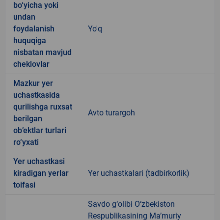
bo‘yicha yoki
undan
foydalanish
Yo'q
huquqiga
nisbatan mavjud
cheklovlar
Mazkur yer
uchastkasida
qurilishga ruxsat
Avto turargoh
berilgan
ob’ektlar turlari
ro‘yxati
Yer uchastkasi
kiradigan yerlar
Yer uchastkalari (tadbirkorlik)
toifasi
Savdo g‘olibi O‘zbekiston
Respublikasining Ma’muriy