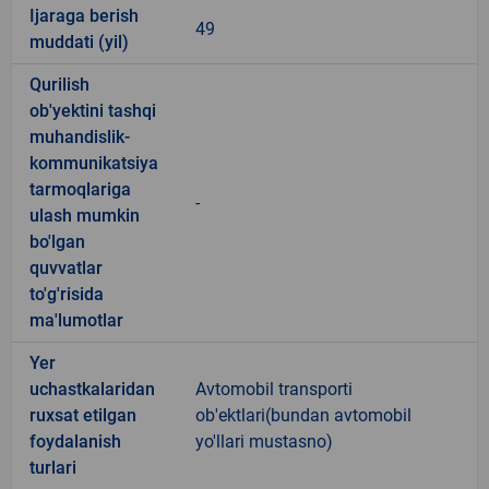
Ijaraga berish
49
muddati (yil)
Qurilish
ob'yektini tashqi
muhandislik-
kommunikatsiya
tarmoqlariga
-
ulash mumkin
bo'lgan
quvvatlar
to'g'risida
ma'lumotlar
Yer
uchastkalaridan
Avtomobil transporti
ruxsat etilgan
ob'ektlari(bundan avtomobil
foydalanish
yo'llari mustasno)
turlari