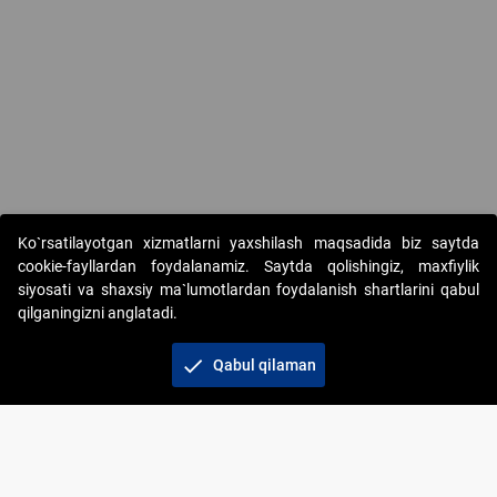
Ko`rsatilayotgan xizmatlarni yaxshilash maqsadida biz saytda
cookie-fayllardan foydalanamiz. Saytda qolishingiz, maxfiylik
siyosati va shaxsiy ma`lumotlardan foydalanish shartlarini qabul
qilganingizni anglatadi.
Copyright © 2017-2026. "Elektron onlayn-auksionlarni
tashkil etish" AJ. Barcha huquqlar himoyalangan
check
Qabul qilaman
To‘lov usullari