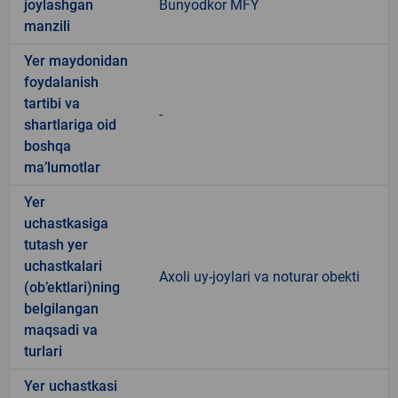
joylashgan
Bunyodkor MFY
manzili
Yer maydonidan
foydalanish
tartibi va
-
shartlariga oid
boshqa
ma’lumotlar
Yer
uchastkasiga
tutash yer
uchastkalari
Axoli uy-joylari va noturar obekti
(ob’ektlari)ning
belgilangan
maqsadi va
turlari
Yer uchastkasi