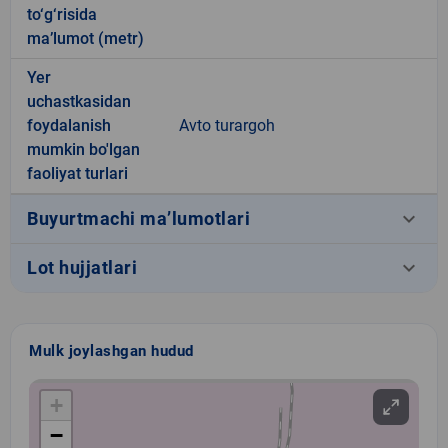
to‘g‘risida
ma’lumot (metr)
Yer
uchastkasidan
foydalanish
Avto turargoh
mumkin bo'lgan
faoliyat turlari
keyboard_arrow_down
Buyurtmachi ma’lumotlari
keyboard_arrow_down
Lot hujjatlari
Mulk joylashgan hudud
+
−