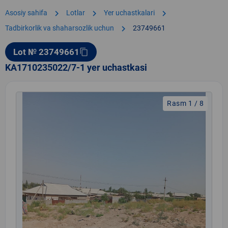
chevron_right
chevron_right
chevron_right
Asosiy sahifa
Lotlar
Yer uchastkalari
chevron_right
Tadbirkorlik va shaharsozlik uchun
23749661
Lot № 23749661
content_copy
KA1710235022/7-1 yer uchastkasi
Rasm 1 / 8