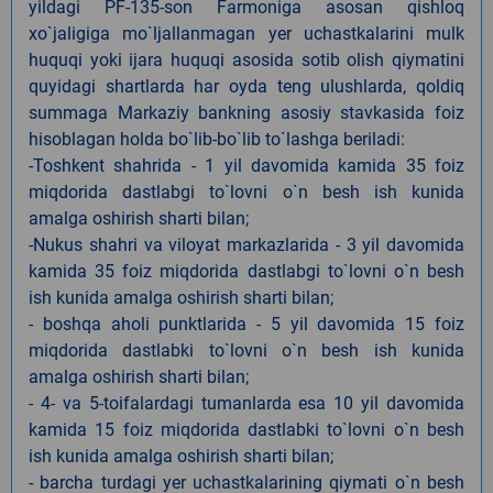
yildagi PF-135-son Farmoniga asosan qishloq
xo`jaligiga mo`ljallanmagan yer uchastkalarini mulk
huquqi yoki ijara huquqi asosida sotib olish qiymatini
quyidagi shartlarda har oyda teng ulushlarda, qoldiq
summaga Markaziy bankning asosiy stavkasida foiz
hisoblagan holda bo`lib-bo`lib to`lashga beriladi:
-Toshkent shahrida - 1 yil davomida kamida 35 foiz
miqdorida dastlabgi to`lovni o`n besh ish kunida
amalga oshirish sharti bilan;
-Nukus shahri va viloyat markazlarida - 3 yil davomida
kamida 35 foiz miqdorida dastlabgi to`lovni o`n besh
ish kunida amalga oshirish sharti bilan;
- boshqa aholi punktlarida - 5 yil davomida 15 foiz
miqdorida dastlabki to`lovni o`n besh ish kunida
amalga oshirish sharti bilan;
- 4- va 5-toifalardagi tumanlarda esa 10 yil davomida
kamida 15 foiz miqdorida dastlabki to`lovni o`n besh
ish kunida amalga oshirish sharti bilan;
- barcha turdagi yer uchastkalarining qiymati o`n besh