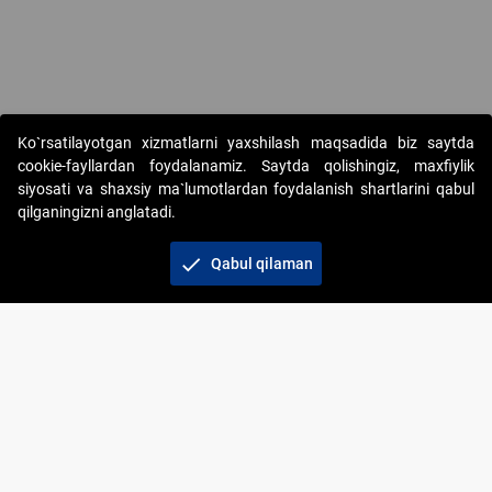
Ko`rsatilayotgan xizmatlarni yaxshilash maqsadida biz saytda
cookie-fayllardan foydalanamiz. Saytda qolishingiz, maxfiylik
siyosati va shaxsiy ma`lumotlardan foydalanish shartlarini qabul
qilganingizni anglatadi.
Copyright © 2017-2026. "Elektron onlayn-auksionlarni
tashkil etish" AJ. Barcha huquqlar himoyalangan
check
Qabul qilaman
To‘lov usullari