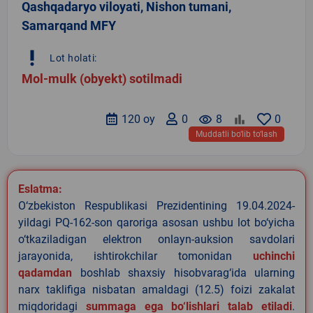
Qashqadaryo viloyati, Nishon tumani,
Samarqand MFY
priority_high
Lot holati:
Mol-mulk (obyekt) sotilmadi
120 oy
0
remove_red_eye
8
0
Muddatli bo‘lib to‘lash
Eslatma:
O‘zbekiston Respublikasi Prezidentining 19.04.2024-
yildagi PQ-162-son qaroriga asosan ushbu lot bo‘yicha
o‘tkaziladigan elektron onlayn-auksion savdolari
jarayonida, ishtirokchilar tomonidan
uchinchi
qadamdan
boshlab shaxsiy hisobvarag‘ida ularning
narx taklifiga nisbatan amaldagi (12.5) foizi zakalat
miqdoridagi
summaga ega bo‘lishlari talab etiladi
.