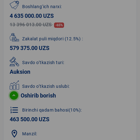
Boshlang‘ich narxi:
4 635 000.00 UZS
13 396 013.00 UZS
-65%
Zakalat puli miqdori
(12.5%)
:
579 375.00 UZS
Savdo o‘tkazish turi:
Auksion
Savdo o‘tkazish uslubi:
Oshirib borish
format_list_numbered
Birinchi qadam bahosi(10%):
463 500.00 UZS
location_on
Manzil: