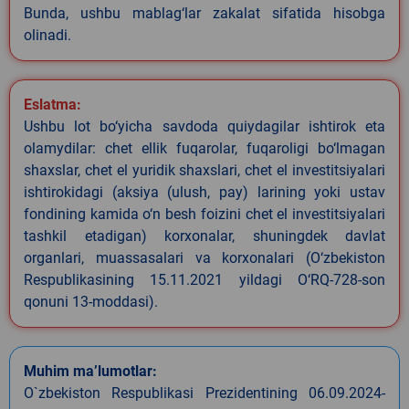
Bunda, ushbu mablag‘lar zakalat sifatida hisobga
olinadi.
Eslatma:
Ushbu lot bo‘yicha savdoda quiydagilar ishtirok eta
olamydilar: chet ellik fuqarolar, fuqaroligi bo‘lmagan
shaxslar, chet el yuridik shaxslari, chet el investitsiyalari
ishtirokidagi (aksiya (ulush, pay) larining yoki ustav
fondining kamida o‘n besh foizini chet el investitsiyalari
tashkil etadigan) korxonalar, shuningdek davlat
organlari, muassasalari va korxonalari (O‘zbekiston
Respublikasining 15.11.2021 yildagi O‘RQ-728-son
qonuni 13-moddasi).
Muhim ma’lumotlar:
O`zbekiston Respublikasi Prezidentining 06.09.2024-