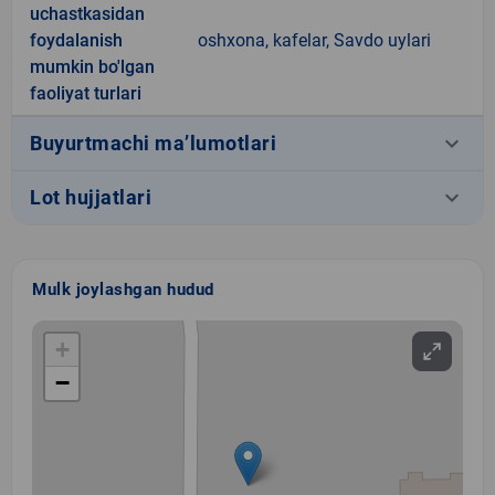
uchastkasidan
foydalanish
oshxona, kafelar, Savdo uylari
mumkin bo'lgan
faoliyat turlari
keyboard_arrow_down
Buyurtmachi ma’lumotlari
keyboard_arrow_down
Lot hujjatlari
Mulk joylashgan hudud
+
−