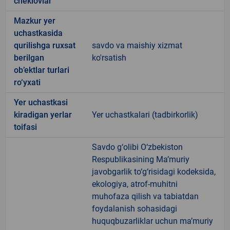
cheklovlar
Mazkur yer
uchastkasida
qurilishga ruxsat
savdo va maishiy xizmat
berilgan
ko'rsatish
ob’ektlar turlari
ro‘yxati
Yer uchastkasi
kiradigan yerlar
Yer uchastkalari (tadbirkorlik)
toifasi
Savdo g‘olibi O‘zbekiston
Respublikasining Ma’muriy
javobgarlik to‘g‘risidagi kodeksida,
ekologiya, atrof-muhitni
muhofaza qilish va tabiatdan
foydalanish sohasidagi
huquqbuzarliklar uchun ma’muriy