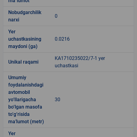
ma`lumot
Nobudgarchilik
0
narxi
Yer
uchastkasining
0.0216
maydoni (ga)
KA1710235022/7-1 yer
Unikal raqami
uchastkasi
Umumiy
foydalanishdagi
avtomobil
yo‘llarigacha
30
bo‘lgan masofa
to‘g‘risida
ma’lumot (metr)
Yer