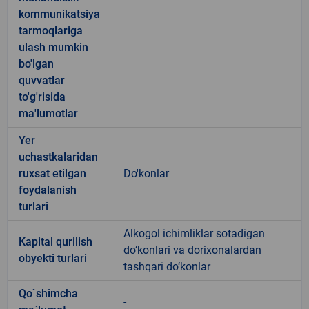
kommunikatsiya
tarmoqlariga
ulash mumkin
bo'lgan
quvvatlar
to'g'risida
ma'lumotlar
Yer
uchastkalaridan
ruxsat etilgan
Do'konlar
foydalanish
turlari
Alkogol ichimliklar sotadigan
Kapital qurilish
do‘konlari va dorixonalardan
obyekti turlari
tashqari do‘konlar
Qo`shimcha
-