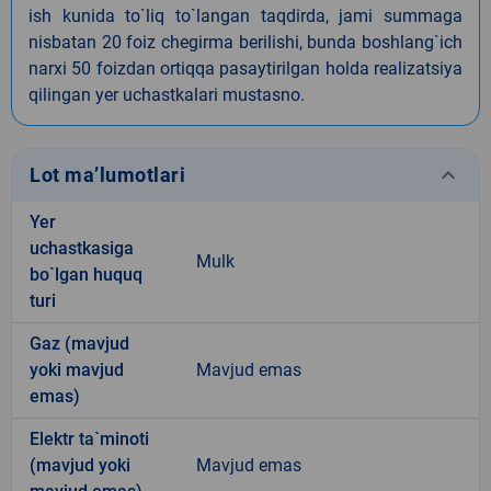
ish kunida to`liq to`langan taqdirda, jami summaga
nisbatan 20 foiz chegirma berilishi, bunda boshlang`ich
narxi 50 foizdan ortiqqa pasaytirilgan holda realizatsiya
qilingan yer uchastkalari mustasno.
keyboard_arrow_down
Lot ma’lumotlari
Yer
uchastkasiga
Mulk
bo`lgan huquq
turi
Gaz (mavjud
yoki mavjud
Mavjud emas
emas)
Elektr ta`minoti
(mavjud yoki
Mavjud emas