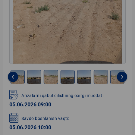
keyboard_arrow_left
keyboard_arrow_right
Item
1
Arizalarni qabul qilishning oxirgi muddati:
of
05.06.2026 09:00
8
Savdo boshlanish vaqti:
05.06.2026 10:00