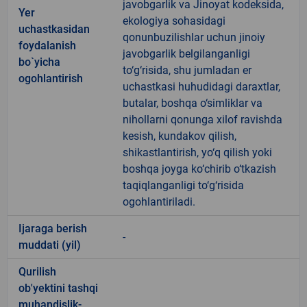
javobgarlik va Jinoyat kodeksida,
Yer
ekologiya sohasidagi
uchastkasidan
qonunbuzilishlar uchun jinoiy
foydalanish
javobgarlik belgilanganligi
bo`yicha
to‘g‘risida, shu jumladan er
ogohlantirish
uchastkasi huhudidagi daraxtlar,
butalar, boshqa o‘simliklar va
nihollarni qonunga xilof ravishda
kesish, kundakov qilish,
shikastlantirish, yo‘q qilish yoki
boshqa joyga ko‘chirib o‘tkazish
taqiqlanganligi to‘g‘risida
ogohlantiriladi.
Ijaraga berish
-
muddati (yil)
Qurilish
ob'yektini tashqi
muhandislik-