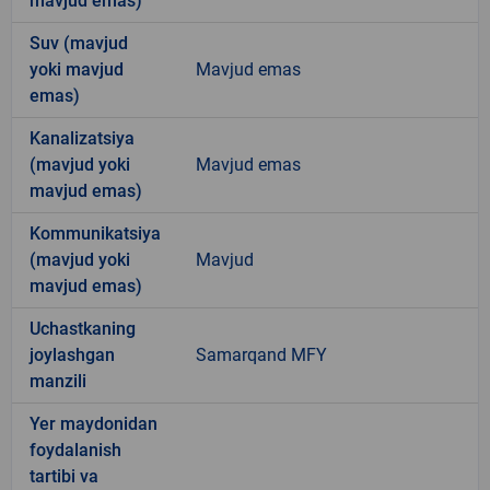
mavjud emas)
Suv (mavjud
yoki mavjud
Mavjud emas
emas)
Kanalizatsiya
(mavjud yoki
Mavjud emas
mavjud emas)
Kommunikatsiya
(mavjud yoki
Mavjud
mavjud emas)
Uchastkaning
joylashgan
Samarqand MFY
manzili
Yer maydonidan
foydalanish
tartibi va
-