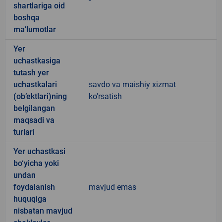
shartlariga oid
boshqa
ma’lumotlar
Yer
uchastkasiga
tutash yer
uchastkalari
savdo va maishiy xizmat
(ob’ektlari)ning
ko'rsatish
belgilangan
maqsadi va
turlari
Yer uchastkasi
bo‘yicha yoki
undan
foydalanish
mavjud emas
huquqiga
nisbatan mavjud