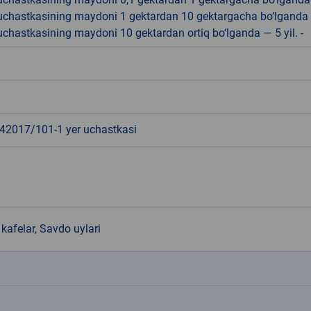
r uchastkasining maydoni 1 gektardan 10 gektargacha bo‘lganda
r uchastkasining maydoni 10 gektardan ortiq bo‘lganda — 5 yil. -
2017/101-1 yer uchastkasi
kafelar, Savdo uylari
k
k