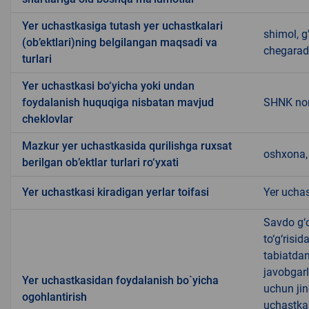
Yer uchastkasiga tutash yer uchastkalari
shimol, g
(ob’ektlari)ning belgilangan maqsadi va
chegarad
turlari
Yer uchastkasi bo‘yicha yoki undan
foydalanish huquqiga nisbatan mavjud
SHNK norm
cheklovlar
Mazkur yer uchastkasida qurilishga ruxsat
oshxona, 
berilgan ob’ektlar turlari ro‘yxati
Yer uchastkasi kiradigan yerlar toifasi
Yer uchas
Savdo g‘o
to‘g‘risi
tabiatda
javobgarl
Yer uchastkasidan foydalanish bo`yicha
uchun jin
ogohlantirish
uchastkas