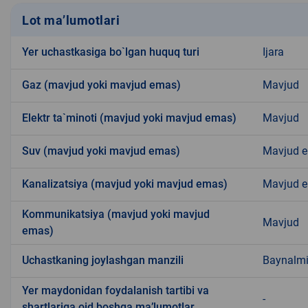
Lot ma’lumotlari
Yer uchastkasiga bo`lgan huquq turi
Ijara
Gaz (mavjud yoki mavjud emas)
Mavjud
Elektr ta`minoti (mavjud yoki mavjud emas)
Mavjud
Suv (mavjud yoki mavjud emas)
Mavjud 
Kanalizatsiya (mavjud yoki mavjud emas)
Mavjud 
Kommunikatsiya (mavjud yoki mavjud
Mavjud
emas)
Uchastkaning joylashgan manzili
Baynalm
Yer maydonidan foydalanish tartibi va
-
shartlariga oid boshqa ma’lumotlar