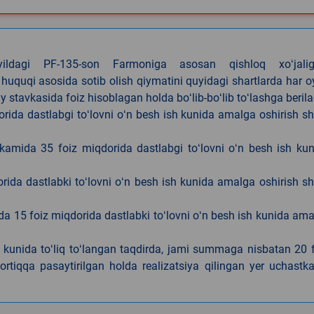
4-yildagi PF-135-son Farmoniga asosan qishloq xoʻjalig
 huquqi asosida sotib olish qiymatini quyidagi shartlarda har 
tavkasida foiz hisoblagan holda boʻlib-boʻlib toʻlashga berila
ida dastlabgi toʻlovni oʻn besh ish kunida amalga oshirish sh
kamida 35 foiz miqdorida dastlabgi toʻlovni oʻn besh ish ku
rida dastlabki toʻlovni oʻn besh ish kunida amalga oshirish sh
da 15 foiz miqdorida dastlabki toʻlovni oʻn besh ish kunida am
h kunida toʻliq toʻlangan taqdirda, jami summaga nisbatan 20 
rtiqqa pasaytirilgan holda realizatsiya qilingan yer uchastka