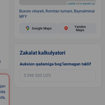
Leaflet
| ©
e-auksion.uz
Buxoro viloyati, Romitan tumani, Baynalminal
MFY
Yandex
Google Maps
Maps
Zakalat kalkulyatori
0
Auksion qadamiga bog‘lanmagan taklif
igan
ida
nda,