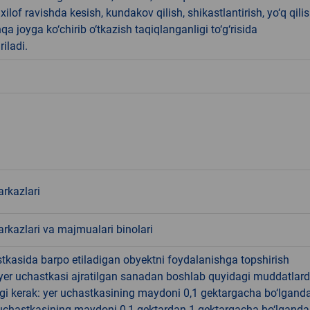
ilof ravishda kesish, kundakov qilish, shikastlantirish, yo‘q qili
qa joyga ko‘chirib o‘tkazish taqiqlanganligi to‘g‘risida
riladi.
rkazlari
rkazlari va majmualari binolari
tkasida barpo etiladigan obyektni foydalanishga topshirish
yer uchastkasi ajratilgan sanadan boshlab quyidagi muddatlar
gi kerak: yer uchastkasining maydoni 0,1 gektargacha bo‘lgand
r uchastkasining maydoni 0,1 gektardan 1 gektargacha bo‘lgand