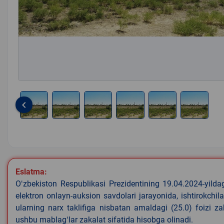
keyboard_arrow_left
Item
1
of
6
Eslatma:
Oʻzbekiston Respublikasi Prezidentining 19.04.2024-yild
elektron onlayn-auksion savdolari jarayonida, ishtirokchi
ularning narx taklifiga nisbatan amaldagi (25.0) foizi z
ushbu mablagʻlar zakalat sifatida hisobga olinadi.