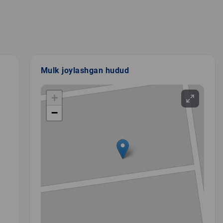
Mulk joylashgan hudud
+
−