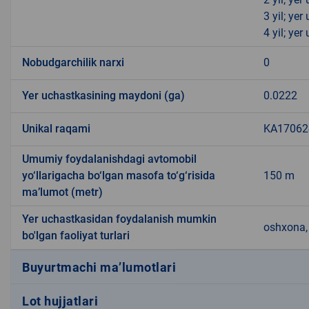
3 yil; ye
4 yil; ye
Nobudgarchilik narxi
0
Yer uchastkasining maydoni (ga)
0.0222
Unikal raqami
KA170624
Umumiy foydalanishdagi avtomobil
yo‘llarigacha bo‘lgan masofa to‘g‘risida
150 m
ma’lumot (metr)
Yer uchastkasidan foydalanish mumkin
oshxona, 
bo'lgan faoliyat turlari
Buyurtmachi ma’lumotlari
Lot hujjatlari