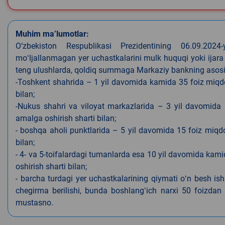
Muhim ma’lumotlar:
O‘zbekiston Respublikasi Prezidentining 06.09.202
moʻljallanmagan yer uchastkalarini mulk huquqi yoki ijara
teng ulushlarda, qoldiq summaga Markaziy bankning asosiy s
-Toshkent shahrida – 1 yil davomida kamida 35 foiz miqdor
bilan;
-Nukus shahri va viloyat markazlarida – 3 yil davomida 
amalga oshirish sharti bilan;
- boshqa aholi punktlarida – 5 yil davomida 15 foiz miqdo
bilan;
- 4- va 5-toifalardagi tumanlarda esa 10 yil davomida kami
oshirish sharti bilan;
- barcha turdagi yer uchastkalarining qiymati oʻn besh is
chegirma berilishi, bunda boshlangʻich narxi 50 foizdan o
mustasno.