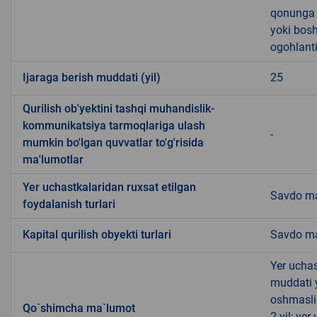
qonunga x
yoki bosh
ogohlanti
Ijaraga berish muddati (yil)
25
Qurilish ob'yektini tashqi muhandislik-
kommunikatsiya tarmoqlariga ulash
-
mumkin bo'lgan quvvatlar to'g'risida
ma'lumotlar
Yer uchastkalaridan ruxsat etilgan
Savdo ma
foydalanish turlari
Kapital qurilish obyekti turlari
Savdo ma
Yer uchas
muddati 
oshmasli
Qo`shimcha ma`lumot
2 yil; ye