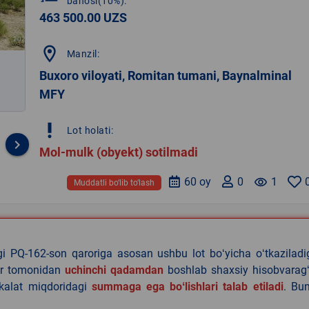
bahosi(10%):
463 500.00 UZS
location_on
Manzil:
Buxoro viloyati, Romitan tumani, Baynalminal
MFY
priority_high
Lot holati:
keyboard_arrow_right
Mol-mulk (obyekt) sotilmadi
60 oy
0
remove_red_eye
1
Muddatli bo‘lib to‘lash
agi PQ-162-son qaroriga asosan ushbu lot boʻyicha oʻtkazilad
lar tomonidan
uchinchi qadamdan
boshlab shaxsiy hisobvaragʻ
akalat miqdoridagi
summaga ega boʻlishlari talab etiladi
. Bu