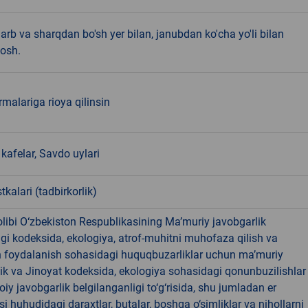
'arb va sharqdan bo'sh yer bilan, janubdan ko'cha yo'li bilan
osh.
alariga rioya qilinsin
kafelar, Savdo uylari
tkalari (tadbirkorlik)
libi O‘zbekiston Respublikasining Ma’muriy javobgarlik
dagi kodeksida, ekologiya, atrof-muhitni muhofaza qilish va
n foydalanish sohasidagi huquqbuzarliklar uchun ma’muriy
ik va Jinoyat kodeksida, ekologiya sohasidagi qonunbuzilishlar
oiy javobgarlik belgilanganligi to‘g‘risida, shu jumladan er
i huhudidagi daraxtlar, butalar, boshqa o‘simliklar va nihollarni