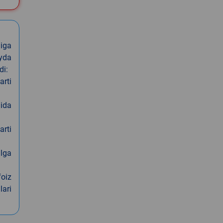
iga
oyda
di:
arti
nida
arti
alga
foiz
lari