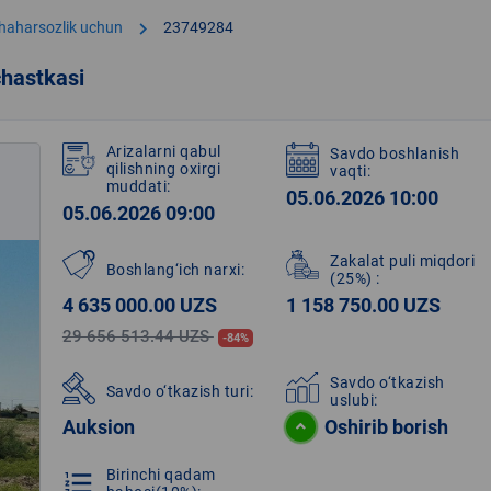
chevron_right
shaharsozlik uchun
23749284
hastkasi
Arizalarni qabul
Savdo boshlanish
qilishning oxirgi
vaqti:
muddati:
05.06.2026 10:00
05.06.2026 09:00
Zakalat puli miqdori
Boshlang‘ich narxi:
(25%)
:
4 635 000.00 UZS
1 158 750.00 UZS
29 656 513.44 UZS
-84%
Savdo o‘tkazish
Savdo o‘tkazish turi:
uslubi:
Auksion
Oshirib borish
Birinchi qadam
format_list_numbered