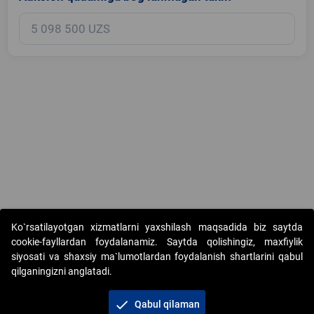
Copyright © 2017-2026. "Elektron onlayn-auksionlarni tashkil etish"
Ko`rsatilayotgan xizmatlarni yaxshilash maqsadida biz saytda
AJ. Barcha huquqlar himoyalangan
cookie-fayllardan foydalanamiz. Saytda qolishingiz, maxfiylik
siyosati va shaxsiy ma`lumotlardan foydalanish shartlarini qabul
qilganingizni anglatadi.
check
Qabul qilaman
+998 71 202-21-11