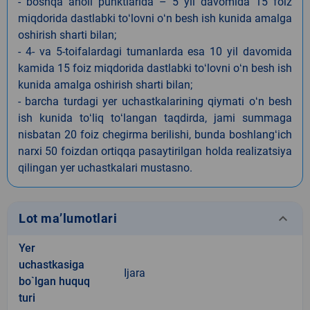
- boshqa aholi punktlarida – 5 yil davomida 15 foiz
miqdorida dastlabki toʻlovni oʻn besh ish kunida amalga
oshirish sharti bilan;
- 4- va 5-toifalardagi tumanlarda esa 10 yil davomida
kamida 15 foiz miqdorida dastlabki toʻlovni oʻn besh ish
kunida amalga oshirish sharti bilan;
- barcha turdagi yer uchastkalarining qiymati oʻn besh
ish kunida toʻliq toʻlangan taqdirda, jami summaga
nisbatan 20 foiz chegirma berilishi, bunda boshlangʻich
narxi 50 foizdan ortiqqa pasaytirilgan holda realizatsiya
qilingan yer uchastkalari mustasno.
keyboard_arrow_down
Lot ma’lumotlari
Yer
uchastkasiga
Ijara
bo`lgan huquq
turi