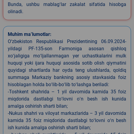
Bunda, ushbu mablagʻlar zakalat sifatida hisobga
olinadi.
Muhim ma’lumotlar:
O‘zbekiston Respublikasi Prezidentining 06.09.2024-
yildagi PF-135-son Farmoniga asosan qishloq
xoʻjaligiga moʻljallanmagan yer uchastkalarini mulk
huquqi yoki ijara huquqi asosida sotib olish qiymatini
quyidagi shartlarda har oyda teng ulushlarda, qoldiq
summaga Markaziy bankning asosiy stavkasida foiz
hisoblagan holda boʻlib-boʻlib toʻlashga beriladi:
-Toshkent shahrida – 1 yil davomida kamida 35 foiz
miqdorida dastlabgi toʻlovni oʻn besh ish kunida
amalga oshirish sharti bilan;
-Nukus shahri va viloyat markazlarida – 3 yil davomida
kamida 35 foiz miqdorida dastlabgi toʻlovni oʻn besh
ish kunida amalga oshirish sharti bilan;