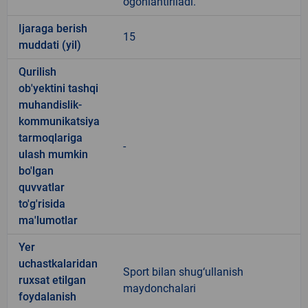
ogohlantiriladi.
Ijaraga berish
15
muddati (yil)
Qurilish
ob'yektini tashqi
muhandislik-
kommunikatsiya
tarmoqlariga
-
ulash mumkin
bo'lgan
quvvatlar
to'g'risida
ma'lumotlar
Yer
uchastkalaridan
Sport bilan shug‘ullanish
ruxsat etilgan
maydonchalari
foydalanish