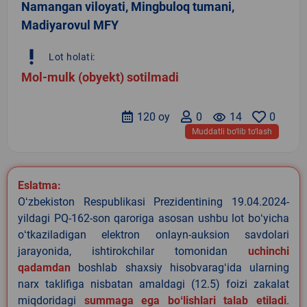
Namangan viloyati, Mingbuloq tumani,
Madiyarovul MFY
priority_high
Lot holati:
Mol-mulk (obyekt) sotilmadi
120 oy
0
remove_red_eye
14
0
Muddatli bo‘lib to‘lash
Eslatma:
Oʻzbekiston Respublikasi Prezidentining 19.04.2024-
yildagi PQ-162-son qaroriga asosan ushbu lot boʻyicha
oʻtkaziladigan elektron onlayn-auksion savdolari
jarayonida, ishtirokchilar tomonidan
uchinchi
qadamdan
boshlab shaxsiy hisobvaragʻida ularning
narx taklifiga nisbatan amaldagi (12.5) foizi zakalat
miqdoridagi
summaga ega boʻlishlari talab etiladi
.