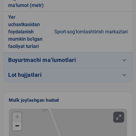
ma’lumot (metr)
Yer
uchastkasidan
foydalanish
Sport-sog'lomlashtirish markazlari
mumkin bo'lgan
faoliyat turlari
keyboard_arrow_down
Buyurtmachi ma’lumotlari
keyboard_arrow_down
Lot hujjatlari
Mulk joylashgan hudud
+
−