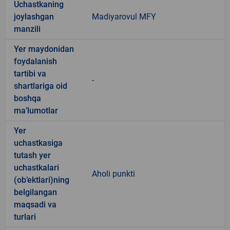
Uchastkaning
joylashgan
Madiyarovul MFY
manzili
Yer maydonidan
foydalanish
tartibi va
-
shartlariga oid
boshqa
ma’lumotlar
Yer
uchastkasiga
tutash yer
uchastkalari
Aholi punkti
(ob’ektlari)ning
belgilangan
maqsadi va
turlari