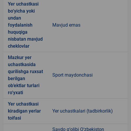
Yer uchastkasi
bo‘yicha yoki
undan
foydalanish
Mavjud emas
huquqiga
nisbatan mavjud
cheklovlar
Mazkur yer
uchastkasida
qurilishga ruxsat
Sport maydonchasi
berilgan
ob’ektlar turlari
ro‘yxati
Yer uchastkasi
kiradigan yerlar
Yer uchastkalari (tadbirkorlik)
toifasi
Savdo g‘olibi O‘zbekiston