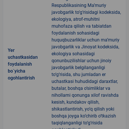
Respublikasining Ma’muriy
javobgarlik to‘g‘risidagi kodeksida,
ekologiya, atrof-muhitni
muhofaza qilish va tabiatdan
foydalanish sohasidagi
huquqbuzarliklar uchun ma’muriy
javobgarlik va Jinoyat kodeksida,
Yer
ekologiya sohasidagi
uchastkasidan
qonunbuzilishlar uchun jinoiy
foydalanish
javobgarlik belgilanganligi
bo`yicha
to‘g‘risida, shu jumladan er
ogohlantirish
uchastkasi huhudidagi daraxtlar,
butalar, boshqa o‘simliklar va
nihollarni qonunga xilof ravishda
kesish, kundakov qilish,
shikastlantirish, yo‘q qilish yoki
boshqa joyga ko‘chirib o‘tkazish
taqiqlanganligi to‘g‘risida