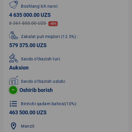
Boshlang‘ich narxi:
4 635 000.00 UZS
8 361 800.00 UZS
-45%
Zakalat puli miqdori
(12.5%)
:
579 375.00 UZS
Savdo o‘tkazish turi:
Auksion
Savdo o‘tkazish uslubi:
Oshirib borish
format_list_numbered
Birinchi qadam bahosi(10%):
463 500.00 UZS
location_on
Manzil: