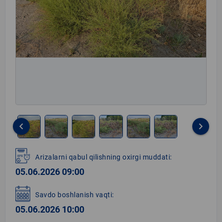
keyboard_arrow_left
keyboard_arrow_right
Item
1
Arizalarni qabul qilishning oxirgi muddati:
of
05.06.2026 09:00
6
Savdo boshlanish vaqti:
05.06.2026 10:00