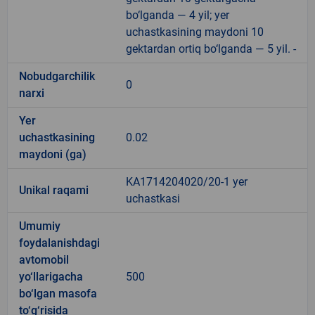
bo‘lganda — 4 yil; yer
uchastkasining maydoni 10
gektardan ortiq bo‘lganda — 5 yil. -
Nobudgarchilik
0
narxi
Yer
uchastkasining
0.02
maydoni (ga)
KA1714204020/20-1 yer
Unikal raqami
uchastkasi
Umumiy
foydalanishdagi
avtomobil
yo‘llarigacha
500
bo‘lgan masofa
to‘g‘risida