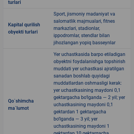
turlari
Sport, jismoniy madaniyat va
salomatlik majmualari, fitnes
Kapital qurilish
markazlari, stadionlar,
obyekti turlari
ippodromlar, stendlar bilan
jihozlangan yopiq basseynlar
Yer uchastkasida barpo etiladigan
obyektni foydalanishga topshirish
muddati yer uchastkasi ajratilgan
sanadan boshlab quyidagi
muddatlardan oshmasligi kerak:
yer uchastkasining maydoni 0,1
gektargacha bo‘lganda — 2 yil; yer
Qo`shimcha
uchastkasining maydoni 0,1
ma`lumot
gektardan 1 gektargacha
bo‘lganda — 3 yil; yer
uchastkasining maydoni 1
gektardan 10 gektargacha