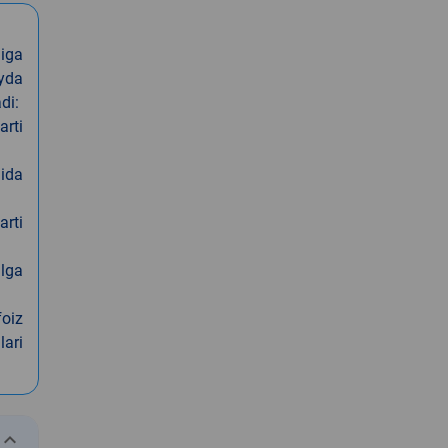
iga
oyda
di:
arti
nida
arti
alga
foiz
lari
eyboard_arrow_down