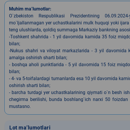
Muhim ma’lumotlar:
O`zbekiston Respublikasi Prezidentining 06.09.202
mo`ljallanmagan yer uchastkalarini mulk huquqi yoki ijara
teng ulushlarda, qoldiq summaga Markaziy bankning asosiy s
-Toshkent shahrida - 1 yil davomida kamida 35 foiz miqdor
bilan;
-Nukus shahri va viloyat markazlarida - 3 yil davomida 
amalga oshirish sharti bilan;
- boshqa aholi punktlarida - 5 yil davomida 15 foiz miqdo
bilan;
- 4- va 5-toifalardagi tumanlarda esa 10 yil davomida kami
oshirish sharti bilan;
- barcha turdagi yer uchastkalarining qiymati o`n besh is
chegirma berilishi, bunda boshlang`ich narxi 50 foizdan o
mustasno.
Lot ma’lumotlari