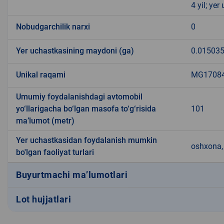
4 yil; ye
Nobudgarchilik narxi
0
Yer uchastkasining maydoni (ga)
0.01503
Unikal raqami
MG170840
Umumiy foydalanishdagi avtomobil
yo‘llarigacha bo‘lgan masofa to‘g‘risida
101
ma’lumot (metr)
Yer uchastkasidan foydalanish mumkin
oshxona, 
bo'lgan faoliyat turlari
Buyurtmachi ma’lumotlari
Lot hujjatlari