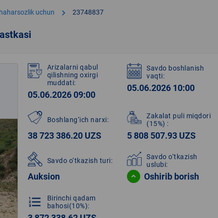
chevron_right
shaharsozlik uchun
23748837
astkasi
Arizalarni qabul
Savdo boshlanish
qilishning oxirgi
vaqti:
muddati:
05.06.2026 10:00
05.06.2026 09:00
Zakalat puli miqdori
Boshlang‘ich narxi:
(15%)
:
38 723 386.20 UZS
5 808 507.93 UZS
Savdo o‘tkazish
Savdo o‘tkazish turi:
uslubi:
Auksion
Oshirib borish
Birinchi qadam
format_list_numbered
bahosi(10%):
3 872 338.62 UZS