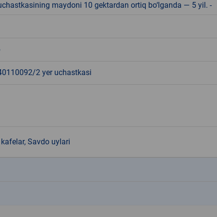
r uchastkasining maydoni 10 gektardan ortiq bo‘lganda — 5 yil. -
5
110092/2 yer uchastkasi
kafelar, Savdo uylari
k
k