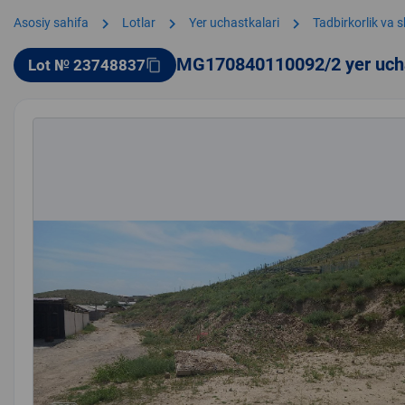
chevron_right
chevron_right
chevron_right
Asosiy sahifa
Lotlar
Yer uchastkalari
Tadbirkorlik va 
MG170840110092/2 yer uch
Lot № 23748837
content_copy