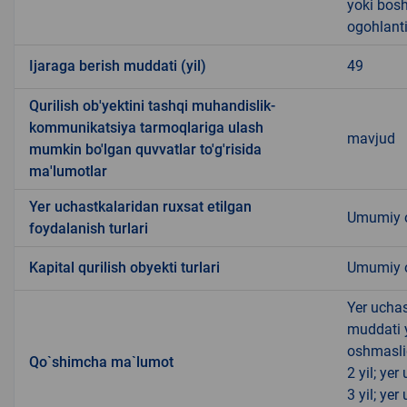
yoki bosh
ogohlanti
Ijaraga berish muddati (yil)
49
Qurilish ob'yektini tashqi muhandislik-
kommunikatsiya tarmoqlariga ulash
mavjud
mumkin bo'lgan quvvatlar to'g'risida
ma'lumotlar
Yer uchastkalaridan ruxsat etilgan
Umumiy o
foydalanish turlari
Kapital qurilish obyekti turlari
Umumiy ov
Yer uchas
muddati 
oshmasli
Qo`shimcha ma`lumot
2 yil; ye
3 yil; ye