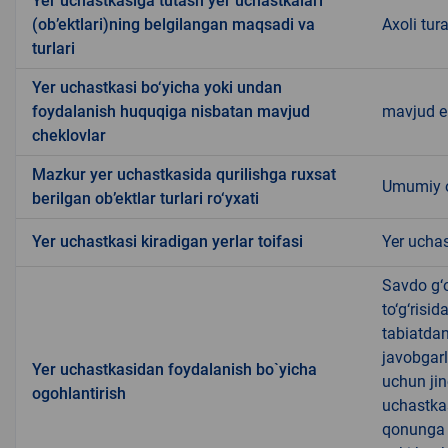
Yer uchastkasiga tutash yer uchastkalari
(ob’ektlari)ning belgilangan maqsadi va
Axoli tura
turlari
Yer uchastkasi bo‘yicha yoki undan
foydalanish huquqiga nisbatan mavjud
mavjud 
cheklovlar
Mazkur yer uchastkasida qurilishga ruxsat
Umumiy o
berilgan ob’ektlar turlari ro‘yxati
Yer uchastkasi kiradigan yerlar toifasi
Yer uchas
Savdo g‘o
to‘g‘risi
tabiatda
javobgarl
Yer uchastkasidan foydalanish bo`yicha
uchun jin
ogohlantirish
uchastkas
qonunga x