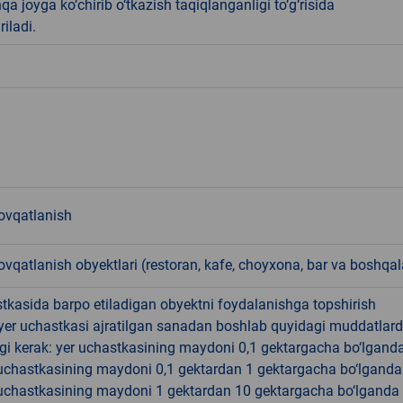
qa joyga ko‘chirib o‘tkazish taqiqlanganligi to‘g‘risida
riladi.
vqatlanish
qatlanish obyektlari (restoran, kafe, choyxona, bar va boshqal
tkasida barpo etiladigan obyektni foydalanishga topshirish
yer uchastkasi ajratilgan sanadan boshlab quyidagi muddatlar
gi kerak: yer uchastkasining maydoni 0,1 gektargacha bo‘lgand
r uchastkasining maydoni 0,1 gektardan 1 gektargacha bo‘lgand
r uchastkasining maydoni 1 gektardan 10 gektargacha bo‘lganda