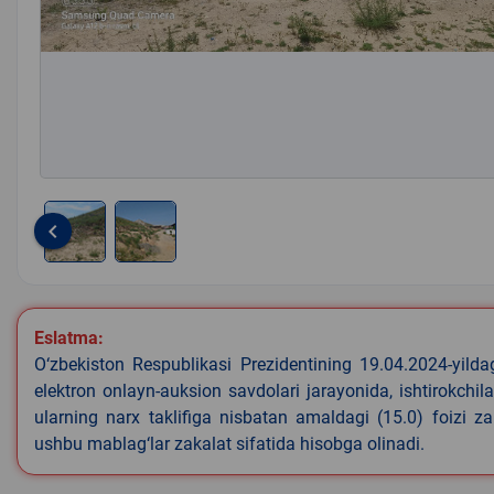
keyboard_arrow_left
Item
1
of
Eslatma:
2
O‘zbekiston Respublikasi Prezidentining 19.04.2024-yild
elektron onlayn-auksion savdolari jarayonida, ishtirokchi
ularning narx taklifiga nisbatan amaldagi (15.0) foizi z
ushbu mablag‘lar zakalat sifatida hisobga olinadi.