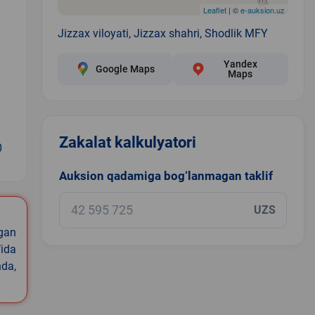
Leaflet
| ©
e-auksion.uz
Jizzax viloyati, Jizzax shahri, Shodlik MFY
Yandex
Google Maps
Maps
Zakalat kalkulyatori
0
Auksion qadamiga bog‘lanmagan taklif
UZS
igan
ida
nda,