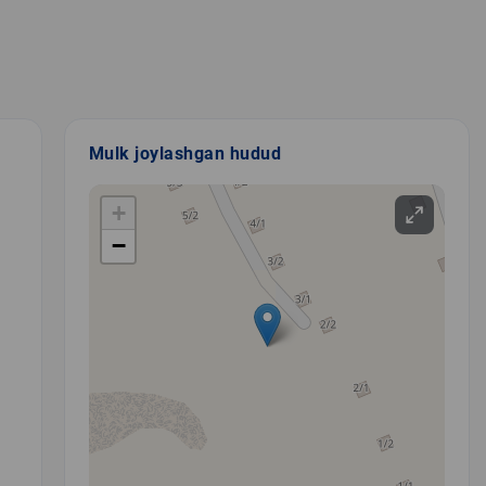
Mulk joylashgan hudud
+
−