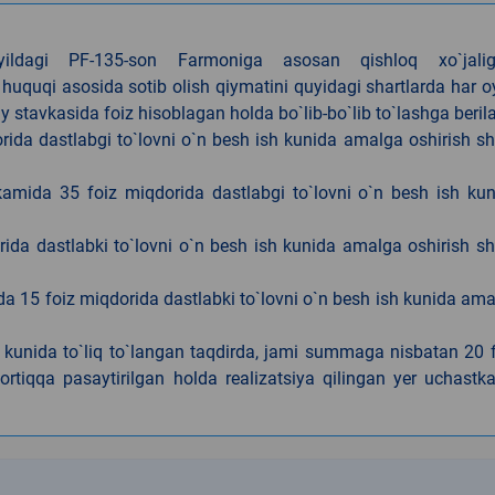
4-yildagi PF-135-son Farmoniga asosan qishloq xo`jalig
 huquqi asosida sotib olish qiymatini quyidagi shartlarda har 
tavkasida foiz hisoblagan holda bo`lib-bo`lib to`lashga berila
ida dastlabgi to`lovni o`n besh ish kunida amalga oshirish sh
kamida 35 foiz miqdorida dastlabgi to`lovni o`n besh ish ku
rida dastlabki to`lovni o`n besh ish kunida amalga oshirish sh
da 15 foiz miqdorida dastlabki to`lovni o`n besh ish kunida am
h kunida to`liq to`langan taqdirda, jami summaga nisbatan 20 
rtiqqa pasaytirilgan holda realizatsiya qilingan yer uchastka
k