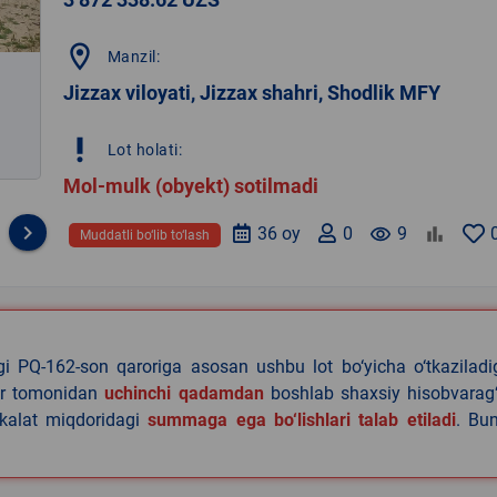
location_on
Manzil:
Jizzax viloyati, Jizzax shahri, Shodlik MFY
priority_high
Lot holati:
Mol-mulk (obyekt) sotilmadi
keyboard_arrow_right
36 oy
0
remove_red_eye
9
Muddatli bo‘lib to‘lash
agi PQ-162-son qaroriga asosan ushbu lot bo‘yicha o‘tkazilad
lar tomonidan
uchinchi qadamdan
boshlab shaxsiy hisobvarag‘
akalat miqdoridagi
summaga ega bo‘lishlari talab etiladi
. Bu