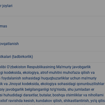
r joylari
emas
vqatlanish
tkalari (tadbirkorlik)
libi O‘zbekiston Respublikasining Ma’muriy javobgarlik
dagi kodeksida, ekologiya, atrof-muhitni muhofaza qilish va
n foydalanish sohasidagi huquqbuzarliklar uchun ma’muriy
ik va Jinoyat kodeksida, ekologiya sohasidagi qonunbuzilishlar
oiy javobgarlik belgilanganligi to‘g‘risida, shu jumladan er
i huhudidagi daraxtlar, butalar, boshqa o‘simliklar va nihollarni
ilof ravishda kesish, kundakov qilish, shikastlantirish, yo‘q qili