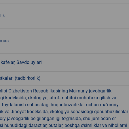
lik
emas
kafelar, Savdo uylari
tkalari (tadbirkorlik)
libi O‘zbekiston Respublikasining Ma’muriy javobgarlik
dagi kodeksida, ekologiya, atrof-muhitni muhofaza qilish va
n foydalanish sohasidagi huquqbuzarliklar uchun ma’muriy
ik va Jinoyat kodeksida, ekologiya sohasidagi qonunbuzilishlar
oiy javobgarlik belgilanganligi to‘g‘risida, shu jumladan er
i huhudidagi daraxtlar, butalar, boshqa o‘simliklar va nihollarni