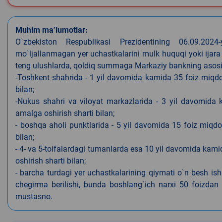
Muhim ma’lumotlar:
O`zbekiston Respublikasi Prezidentining 06.09.202
mo`ljallanmagan yer uchastkalarini mulk huquqi yoki ijara
teng ulushlarda, qoldiq summaga Markaziy bankning asosiy s
-Toshkent shahrida - 1 yil davomida kamida 35 foiz miqdor
bilan;
-Nukus shahri va viloyat markazlarida - 3 yil davomida 
amalga oshirish sharti bilan;
- boshqa aholi punktlarida - 5 yil davomida 15 foiz miqdo
bilan;
- 4- va 5-toifalardagi tumanlarda esa 10 yil davomida kami
oshirish sharti bilan;
- barcha turdagi yer uchastkalarining qiymati o`n besh is
chegirma berilishi, bunda boshlang`ich narxi 50 foizdan o
mustasno.