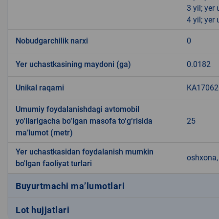
3 yil; ye
4 yil; ye
Nobudgarchilik narxi
0
Yer uchastkasining maydoni (ga)
0.0182
Unikal raqami
KA170620
Umumiy foydalanishdagi avtomobil
yo‘llarigacha bo‘lgan masofa to‘g‘risida
25
ma’lumot (metr)
Yer uchastkasidan foydalanish mumkin
oshxona, 
bo'lgan faoliyat turlari
Buyurtmachi ma’lumotlari
Lot hujjatlari