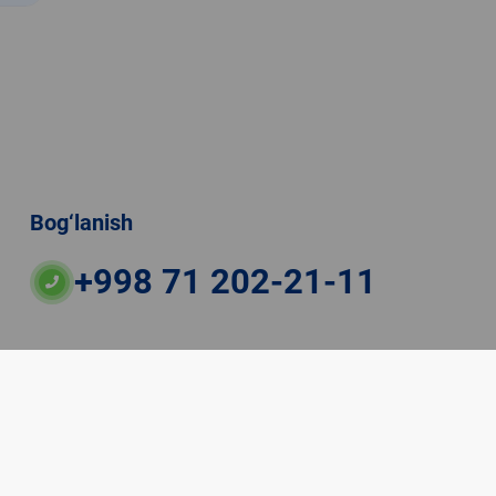
Bog‘lanish
+998 71 202-21-11
ateriallaridan boshqa shaxslar foydalanganda
veb-saytiga majburiy havolalar ko‘rsatilishi kerak