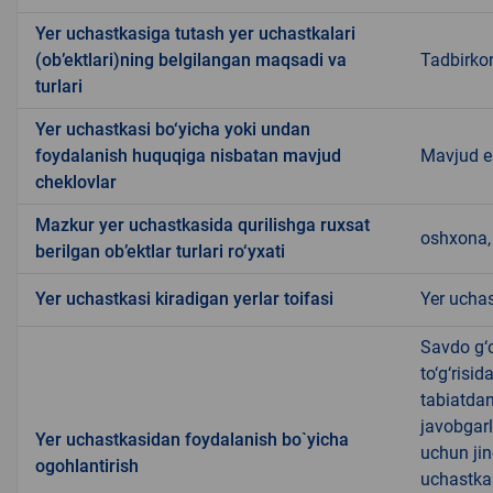
Yer uchastkasiga tutash yer uchastkalari
(ob’ektlari)ning belgilangan maqsadi va
Tadbirkor
turlari
Yer uchastkasi bo‘yicha yoki undan
foydalanish huquqiga nisbatan mavjud
Mavjud 
cheklovlar
Mazkur yer uchastkasida qurilishga ruxsat
oshxona, 
berilgan ob’ektlar turlari ro‘yxati
Yer uchastkasi kiradigan yerlar toifasi
Yer uchas
Savdo g‘o
to‘g‘risi
tabiatda
javobgarl
Yer uchastkasidan foydalanish bo`yicha
uchun jin
ogohlantirish
uchastkas