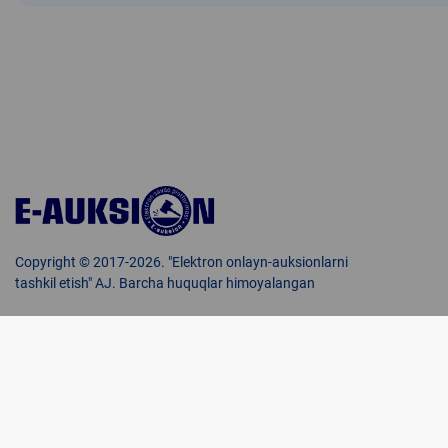
Copyright © 2017-2026. "Elektron onlayn-auksionlarni
tashkil etish" AJ. Barcha huquqlar himoyalangan