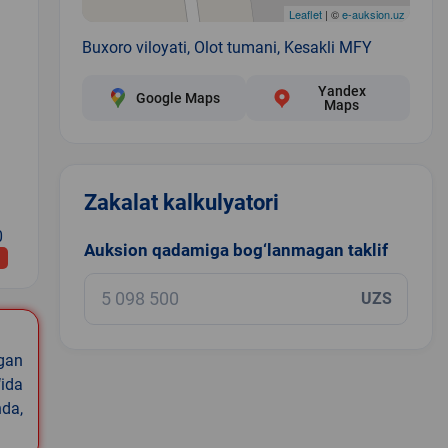
Leaflet
| ©
e-auksion.uz
Buxoro viloyati, Olot tumani, Kesakli MFY
Yandex
Google Maps
Maps
Zakalat kalkulyatori
0
Auksion qadamiga bog‘lanmagan taklif
UZS
igan
ida
nda,