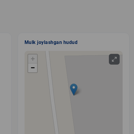
Mulk joylashgan hudud
+
−