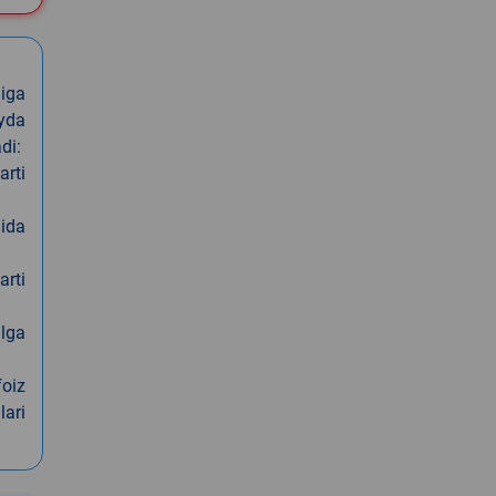
iga
oyda
di:
arti
nida
arti
alga
foiz
lari