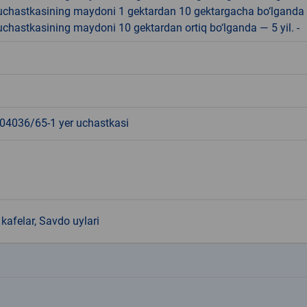
r uchastkasining maydoni 1 gektardan 10 gektargacha bo‘lganda
r uchastkasining maydoni 10 gektardan ortiq bo‘lganda — 5 yil. -
4036/65-1 yer uchastkasi
kafelar, Savdo uylari
k
k