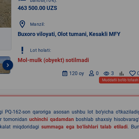
bahosi(10%):
463 500.00 UZS
location_on
Manzil:
Buxoro viloyati, Olot tumani, Kesakli MFY
priority_high
Lot holati:
Mol-mulk (obyekt) sotilmadi
keyboard_arrow_right
120 oy
0
remove_red_eye
3
Muddatli bo‘lib to‘lash
agi PQ-162-son qaroriga asosan ushbu lot bo‘yicha o‘tkazilad
lar tomonidan
uchinchi qadamdan
boshlab shaxsiy hisobvarag‘
akalat miqdoridagi
summaga ega bo‘lishlari talab etiladi
. Bu