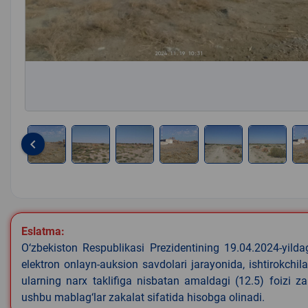
keyboard_arrow_left
Item
1
of
8
Eslatma:
O‘zbekiston Respublikasi Prezidentining 19.04.2024-yild
elektron onlayn-auksion savdolari jarayonida, ishtirokchi
ularning narx taklifiga nisbatan amaldagi (12.5) foizi z
ushbu mablag‘lar zakalat sifatida hisobga olinadi.