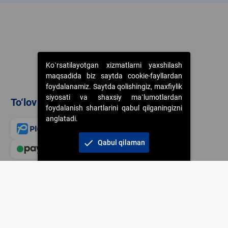
Ko`rsatilayotgan xizmatlarni yaxshilash
maqsadida biz saytda cookie-fayllardan
foydalanamiz. Saytda qolishingiz, maxfiylik
siyosati va shaxsiy ma`lumotlardan
To‘lov usullari
foydalanish shartlarini qabul qilganingizni
anglatadi.
check
Qabul qilaman
Veb-saytdagi axborot m
jamiyatning korporativ 