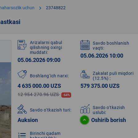
chevron_right
shaharsozlik uchun
23748822
astkasi
Arizalarni qabul
Savdo boshlanish
qilishning oxirgi
vaqti:
muddati:
05.06.2026 10:00
05.06.2026 09:00
Zakalat puli miqdori
Boshlang‘ich narxi:
(12.5%)
:
4 635 000.00 UZS
579 375.00 UZS
12 954 270.96 UZS
-64%
Savdo o‘tkazish
Savdo o‘tkazish turi:
uslubi:
Auksion
Oshirib borish
Birinchi qadam
format_list_numbered