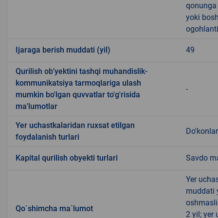
qonunga x
yoki bosh
ogohlanti
Ijaraga berish muddati (yil)
49
Qurilish ob'yektini tashqi muhandislik-
kommunikatsiya tarmoqlariga ulash
-
mumkin bo'lgan quvvatlar to'g'risida
ma'lumotlar
Yer uchastkalaridan ruxsat etilgan
Do'konlar
foydalanish turlari
Kapital qurilish obyekti turlari
Savdo ma
Yer uchas
muddati 
oshmasli
Qo`shimcha ma`lumot
2 yil; ye