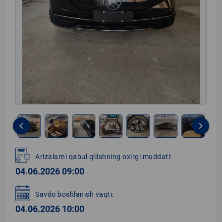
keyboard_arrow_left
keyboard_arrow_right
Item
1
Arizalarni qabul qilishning oxirgi muddati:
of
04.06.2026 09:00
12
Savdo boshlanish vaqti:
04.06.2026 10:00