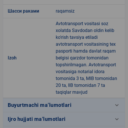
Шасси раками
raqamsiz
Avtotransport vositasi soz
xolatda Savdodan oldin kelib
ko'rish tavsiya etiladi
avtotransport vositasining tex
pasporti hamda davlat raqam
Izoh
belgisi qarzdor tomonidan
topshirilmagan. Avtotransport
vositasiga notarial idora
tomonida 3 ta, MIB tomonidan
20 ta, IIB tomonidan 7 ta
taqiqlar mavjud
keyboard_arrow_down
Buyurtmachi ma’lumotlari
keyboard_arrow_down
Ijro hujjati ma’lumotlari