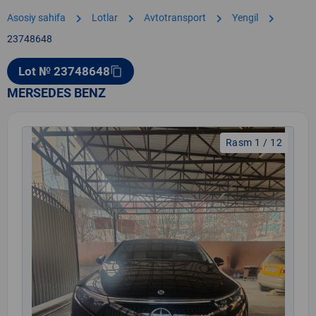
chevron_right
chevron_right
chevron_right
chevron_right
Asosiy sahifa
Lotlar
Avtotransport
Yengil
23748648
Lot № 23748648
content_copy
MERSEDES BENZ
Rasm 1 / 12