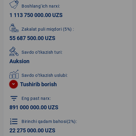
Boshlang‘ich narxi:
1 113 750 000.00 UZS
Zakalat puli miqdori
(5%)
:
55 687 500.00 UZS
Savdo o‘tkazish turi:
Auksion
Savdo o‘tkazish uslubi:
Tushirib borish
filter_list
Eng past narx:
891 000 000.00 UZS
format_list_numbered
Birinchi qadam bahosi(2%):
22 275 000.00 UZS