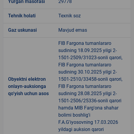
Yurgan masofasi
29778
Tehnik holati
Texnik soz
Gaz uskunasi
Mavjud emas
FIB Fargona tumanlararo
sudining 18.09.2025 yilgi 2-
1501-2509/31023-sonli qarori,
FIB Fargona tumanlararo
sudining 30.10.2025 yilgi 2-
Obyektni elektron
1501-2510/33458-sonli qarori,
onlayn-auksionga
FIB Fargona tumanlararo
qo‘yish uchun asos
sudining 28.08.2025 yilgi 2-
1501-2506/25336-sonli qarori
hamda MIB Farg'ona shahar
bolimi boshlig'i
F.A.G'iyosovning 17.03.2026
yildagi auksion qarori