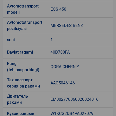
Avtomotransport
EQS 450
modeli
Avtomototransport
MERSEDES BENZ
pozitsiyasi
soni
1
Davlat raqami
40D700FA
Rangi
QORA CHERNIY
(teh.pasportdagi)
Тех.пасспорт
AAG5046146
серия ва раками
Двигатель
EM002778060020024016
раками
Кузов раками
W1KCG2DB4PA027079