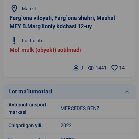
location_on
Manzil:
Farg`ona viloyati, Farg`ona shahri, Mashal
MFY B.Marg'iloniy ko'chasi 12-uy
priority_high
Lot holati:
Mol-mulk (obyekt) sotilmadi
0
remove_red_eye
1441
14
keyboard_arrow_down
Lot ma’lumotlari
Avtomotransport
MERCEDES BENZ
markasi
Chiqarilgan yili
2022