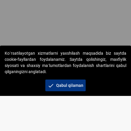
Copyright © 2017-2026. "Elektron onlayn-auksionlarni tashkil etish"
Ko`rsatilayotgan xizmatlarni yaxshilash maqsadida biz saytda
AJ. Barcha huquqlar himoyalangan
cookie-fayllardan foydalanamiz. Saytda qolishingiz, maxfiylik
siyosati va shaxsiy ma`lumotlardan foydalanish shartlarini qabul
qilganingizni anglatadi.
check
Qabul qilaman
+998 71 202-21-11
Veb-saytdagi axborot materiallaridan boshqa
shaxslar foydalanganda jamiyatning korporativ veb-
saytiga majburiy havolalar ko‘rsatilishi kerak