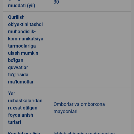
30
muddati (yil)
Qurilish
ob'yektini tashqi
muhandislik-
kommunikatsiya
tarmoqlariga
-
ulash mumkin
bo'lgan
quvvatlar
to'g'risida
ma'lumotlar
Yer
uchastkalaridan
Omborlar va omborxona
ruxsat etilgan
maydonlari
foydalanish
turlari
Kapital qurilish
Ishlab chiqarish majmuasiga