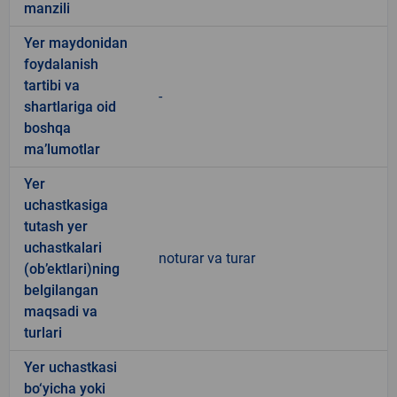
manzili
Yer maydonidan
foydalanish
tartibi va
-
shartlariga oid
boshqa
ma’lumotlar
Yer
uchastkasiga
tutash yer
uchastkalari
noturar va turar
(ob’ektlari)ning
belgilangan
maqsadi va
turlari
Yer uchastkasi
bo‘yicha yoki