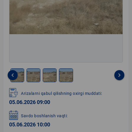
keyboard_arrow_left
keyboard_arrow_right
Item
1
Arizalarni qabul qilishning oxirgi muddati:
of
05.06.2026 09:00
4
Savdo boshlanish vaqti:
05.06.2026 10:00