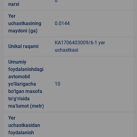
0
narxi
Yer
uchastkasining
0.0144
maydoni (ga)
KA1706403009/6-1 yer
Unikal raqami
uchastkasi
Umumiy
foydalanishdagi
avtomobil
yo‘llarigacha
10
bo‘lgan masofa
to‘g‘risida
ma’lumot (metr)
Yer
uchastkasidan
foydalanish