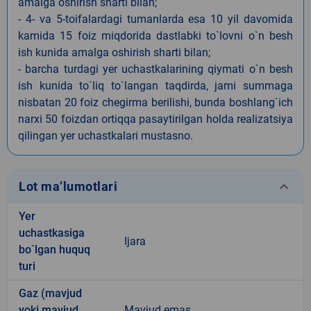
amalga oshirish sharti bilan;
- 4- va 5-toifalardagi tumanlarda esa 10 yil davomida
kamida 15 foiz miqdorida dastlabki to`lovni o`n besh
ish kunida amalga oshirish sharti bilan;
- barcha turdagi yer uchastkalarining qiymati o`n besh
ish kunida to`liq to`langan taqdirda, jami summaga
nisbatan 20 foiz chegirma berilishi, bunda boshlang`ich
narxi 50 foizdan ortiqqa pasaytirilgan holda realizatsiya
qilingan yer uchastkalari mustasno.
keyboard_arrow_down
Lot ma’lumotlari
Yer
uchastkasiga
Ijara
bo`lgan huquq
turi
Gaz (mavjud
yoki mavjud
Mavjud emas