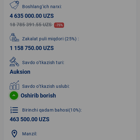
Boshlang‘ich narxi:
4 635 000.00 UZS
18 785 391.55 UZS
-75%
Zakalat puli miqdori
(25%)
:
1 158 750.00 UZS
Savdo o‘tkazish turi:
Auksion
Savdo o‘tkazish uslubi:
Oshirib borish
format_list_numbered
Birinchi qadam bahosi(10%):
463 500.00 UZS
location_on
Manzil: