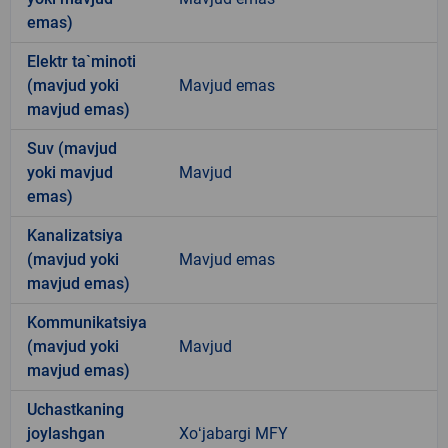
emas)
Elektr ta`minoti
(mavjud yoki
Mavjud emas
mavjud emas)
Suv (mavjud
yoki mavjud
Mavjud
emas)
Kanalizatsiya
(mavjud yoki
Mavjud emas
mavjud emas)
Kommunikatsiya
(mavjud yoki
Mavjud
mavjud emas)
Uchastkaning
joylashgan
Xoʻjabargi MFY