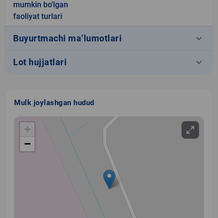
mumkin bo'lgan
faoliyat turlari
keyboard_arrow_down
Buyurtmachi ma’lumotlari
keyboard_arrow_down
Lot hujjatlari
Mulk joylashgan hudud
+
−