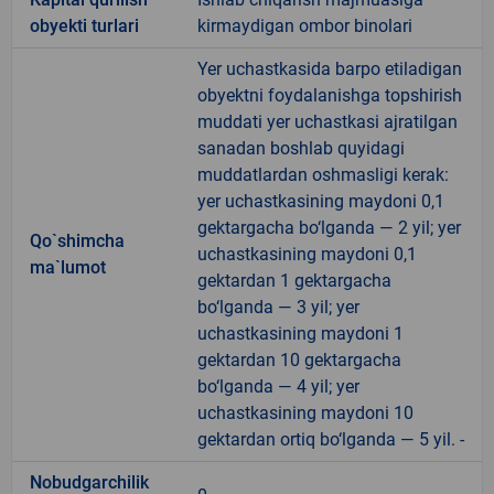
obyekti turlari
kirmaydigan ombor binolari
Yer uchastkasida barpo etiladigan
obyektni foydalanishga topshirish
muddati yer uchastkasi ajratilgan
sanadan boshlab quyidagi
muddatlardan oshmasligi kerak:
yer uchastkasining maydoni 0,1
gektargacha bo‘lganda — 2 yil; yer
Qo`shimcha
uchastkasining maydoni 0,1
ma`lumot
gektardan 1 gektargacha
bo‘lganda — 3 yil; yer
uchastkasining maydoni 1
gektardan 10 gektargacha
bo‘lganda — 4 yil; yer
uchastkasining maydoni 10
gektardan ortiq bo‘lganda — 5 yil. -
Nobudgarchilik