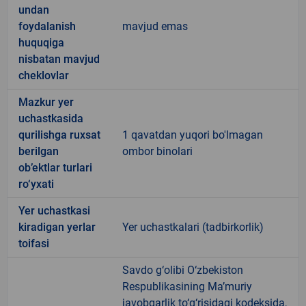
undan
foydalanish
mavjud emas
huquqiga
nisbatan mavjud
cheklovlar
Mazkur yer
uchastkasida
qurilishga ruxsat
1 qavatdan yuqori bo'lmagan
berilgan
ombor binolari
ob’ektlar turlari
ro‘yxati
Yer uchastkasi
kiradigan yerlar
Yer uchastkalari (tadbirkorlik)
toifasi
Savdo g‘olibi O‘zbekiston
Respublikasining Ma’muriy
javobgarlik to‘g‘risidagi kodeksida,