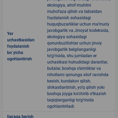
ekologiya, atrof-muhitni
muhofaza qilish va tabiatdan
foydalanish sohasidagi
huquqbuzarliklar uchun ma’muriy
javobgarlik va Jinoyat kodeksida,
Yer
ekologiya sohasidagi
uchastkasidan
qonunbuzilishlar uchun jinoiy
foydalanish
javobgarlik belgilanganligi
bo`yicha
to‘g‘risida, shu jumladan er
ogohlantirish
uchastkasi huhudidagi daraxtlar,
butalar, boshqa o‘simliklar va
nihollarni qonunga xilof ravishda
kesish, kundakov qilish,
shikastlantirish, yo‘q qilish yoki
boshqa joyga ko‘chirib o‘tkazish
taqiqlanganligi to‘g‘risida
ogohlantiriladi.
Ijaraga berish