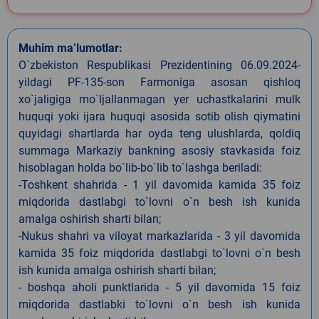
Muhim ma’lumotlar:
O`zbekiston Respublikasi Prezidentining 06.09.2024-
yildagi PF-135-son Farmoniga asosan qishloq
xo`jaligiga mo`ljallanmagan yer uchastkalarini mulk
huquqi yoki ijara huquqi asosida sotib olish qiymatini
quyidagi shartlarda har oyda teng ulushlarda, qoldiq
summaga Markaziy bankning asosiy stavkasida foiz
hisoblagan holda bo`lib-bo`lib to`lashga beriladi:
-Toshkent shahrida - 1 yil davomida kamida 35 foiz
miqdorida dastlabgi to`lovni o`n besh ish kunida
amalga oshirish sharti bilan;
-Nukus shahri va viloyat markazlarida - 3 yil davomida
kamida 35 foiz miqdorida dastlabgi to`lovni o`n besh
ish kunida amalga oshirish sharti bilan;
- boshqa aholi punktlarida - 5 yil davomida 15 foiz
miqdorida dastlabki to`lovni o`n besh ish kunida