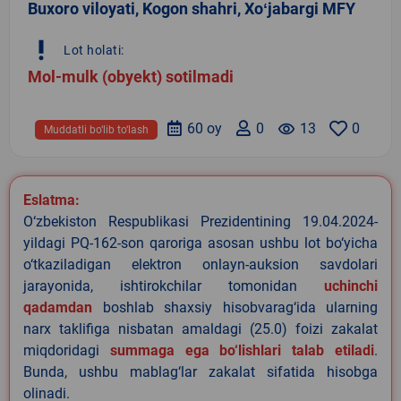
Buxoro viloyati, Kogon shahri, Xoʻjabargi MFY
priority_high
Lot holati:
Mol-mulk (obyekt) sotilmadi
60 oy
0
remove_red_eye
13
0
Muddatli bo‘lib to‘lash
Eslatma:
O‘zbekiston Respublikasi Prezidentining 19.04.2024-
yildagi PQ-162-son qaroriga asosan ushbu lot bo‘yicha
o‘tkaziladigan elektron onlayn-auksion savdolari
jarayonida, ishtirokchilar tomonidan
uchinchi
qadamdan
boshlab shaxsiy hisobvarag‘ida ularning
narx taklifiga nisbatan amaldagi (25.0) foizi zakalat
miqdoridagi
summaga ega bo‘lishlari talab etiladi
.
Bunda, ushbu mablag‘lar zakalat sifatida hisobga
olinadi.