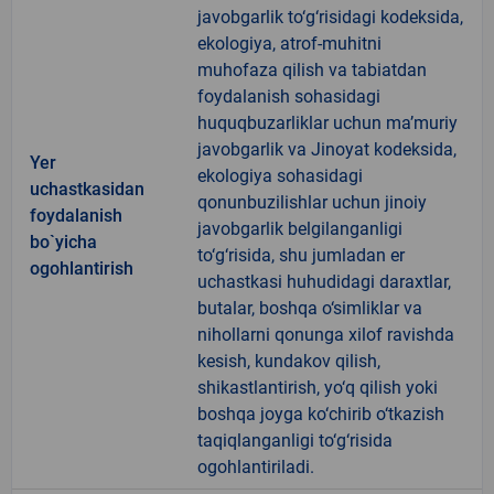
javobgarlik to‘g‘risidagi kodeksida,
ekologiya, atrof-muhitni
muhofaza qilish va tabiatdan
foydalanish sohasidagi
huquqbuzarliklar uchun ma’muriy
javobgarlik va Jinoyat kodeksida,
Yer
ekologiya sohasidagi
uchastkasidan
qonunbuzilishlar uchun jinoiy
foydalanish
javobgarlik belgilanganligi
bo`yicha
to‘g‘risida, shu jumladan er
ogohlantirish
uchastkasi huhudidagi daraxtlar,
butalar, boshqa o‘simliklar va
nihollarni qonunga xilof ravishda
kesish, kundakov qilish,
shikastlantirish, yo‘q qilish yoki
boshqa joyga ko‘chirib o‘tkazish
taqiqlanganligi to‘g‘risida
ogohlantiriladi.