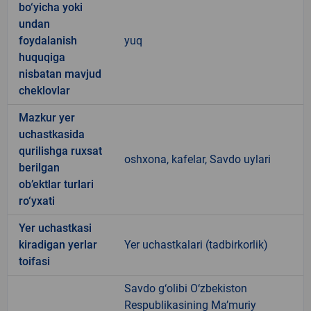
bo‘yicha yoki
undan
foydalanish
yuq
huquqiga
nisbatan mavjud
cheklovlar
Mazkur yer
uchastkasida
qurilishga ruxsat
oshxona, kafelar, Savdo uylari
berilgan
ob’ektlar turlari
ro‘yxati
Yer uchastkasi
kiradigan yerlar
Yer uchastkalari (tadbirkorlik)
toifasi
Savdo g‘olibi O‘zbekiston
Respublikasining Ma’muriy