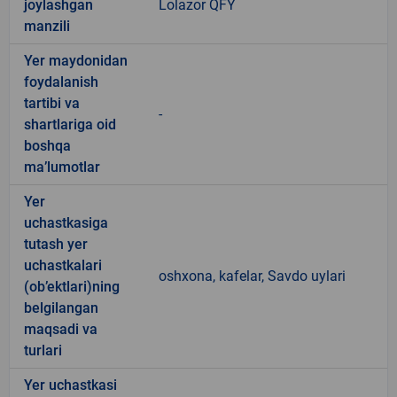
joylashgan
Lolazor QFY
manzili
Yer maydonidan
foydalanish
tartibi va
-
shartlariga oid
boshqa
ma’lumotlar
Yer
uchastkasiga
tutash yer
uchastkalari
oshxona, kafelar, Savdo uylari
(ob’ektlari)ning
belgilangan
maqsadi va
turlari
Yer uchastkasi