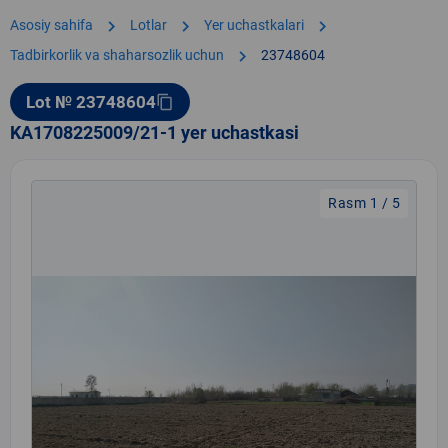
chevron_right
chevron_right
chevron_right
Asosiy sahifa
Lotlar
Yer uchastkalari
chevron_right
Tadbirkorlik va shaharsozlik uchun
23748604
Lot № 23748604
content_copy
KA1708225009/21-1 yer uchastkasi
Rasm 1 / 5