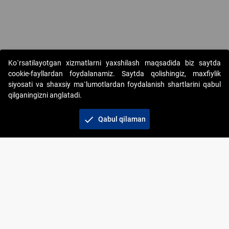
Ko`rsatilayotgan xizmatlarni yaxshilash maqsadida biz saytda
cookie-fayllardan foydalanamiz. Saytda qolishingiz, maxfiylik
siyosati va shaxsiy ma`lumotlardan foydalanish shartlarini qabul
qilganingizni anglatadi.
Copyright © 2017-2026. "Elektron onlayn-auksionlarni
tashkil etish" AJ. Barcha huquqlar himoyalangan
check
Qabul qilaman
To‘lov usullari