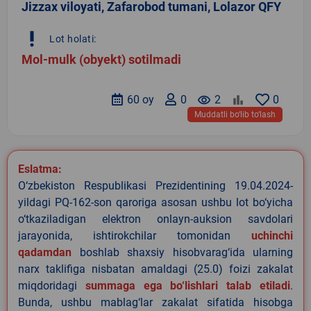
Jizzax viloyati, Zafarobod tumani, Lolazor QFY
priority_high
Lot holati:
Mol-mulk (obyekt) sotilmadi
60 oy
0
remove_red_eye
2
0
Muddatli bo‘lib to‘lash
Eslatma:
O‘zbekiston Respublikasi Prezidentining 19.04.2024-
yildagi PQ-162-son qaroriga asosan ushbu lot bo‘yicha
o‘tkaziladigan elektron onlayn-auksion savdolari
jarayonida, ishtirokchilar tomonidan
uchinchi
qadamdan
boshlab shaxsiy hisobvarag‘ida ularning
narx taklifiga nisbatan amaldagi (25.0) foizi zakalat
miqdoridagi
summaga ega bo‘lishlari talab etiladi
.
Bunda, ushbu mablag‘lar zakalat sifatida hisobga