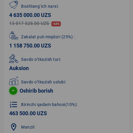
Boshlang‘ich narxi:
4 635 000.00 UZS
13 017 528.00 UZS
-64%
Zakalat puli miqdori
(25%)
:
1 158 750.00 UZS
Savdo o‘tkazish turi:
Auksion
Savdo o‘tkazish uslubi:
Oshirib borish
format_list_numbered
Birinchi qadam bahosi(10%):
463 500.00 UZS
location_on
Manzil: