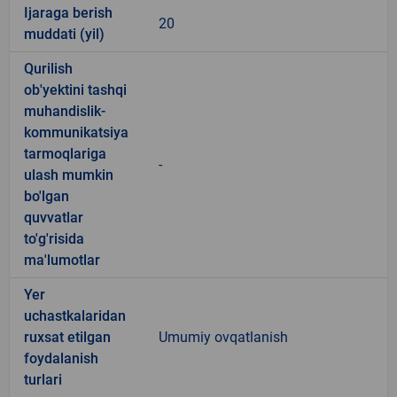
Ijaraga berish
20
muddati (yil)
Qurilish
ob'yektini tashqi
muhandislik-
kommunikatsiya
tarmoqlariga
-
ulash mumkin
bo'lgan
quvvatlar
to'g'risida
ma'lumotlar
Yer
uchastkalaridan
ruxsat etilgan
Umumiy ovqatlanish
foydalanish
turlari