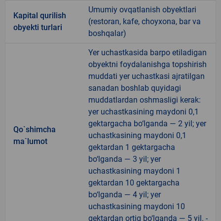
Umumiy ovqatlanish obyektlari
Kapital qurilish
(restoran, kafe, choyxona, bar va
obyekti turlari
boshqalar)
Yer uchastkasida barpo etiladigan
obyektni foydalanishga topshirish
muddati yer uchastkasi ajratilgan
sanadan boshlab quyidagi
muddatlardan oshmasligi kerak:
yer uchastkasining maydoni 0,1
gektargacha bo‘lganda — 2 yil; yer
Qo`shimcha
uchastkasining maydoni 0,1
ma`lumot
gektardan 1 gektargacha
bo‘lganda — 3 yil; yer
uchastkasining maydoni 1
gektardan 10 gektargacha
bo‘lganda — 4 yil; yer
uchastkasining maydoni 10
gektardan ortiq bo‘lganda — 5 yil. -