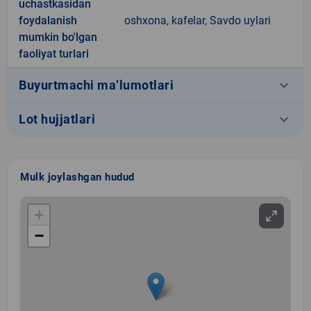
uchastkasidan
foydalanish
oshxona, kafelar, Savdo uylari
mumkin bo'lgan
faoliyat turlari
keyboard_arrow_down
Buyurtmachi ma’lumotlari
keyboard_arrow_down
Lot hujjatlari
Mulk joylashgan hudud
+
−