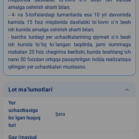
amalga oshirish sharti bilan;
- 4- va 5-toifalardagi tumanlarda esa 10 yil davomida
kamida 15 foiz miqdorida dastlabki to`lovni o`n besh
ish kunida amalga oshirish sharti bilan;
- barcha turdagi yer uchastkalarining qiymati o`n besh
ish kunida to`liq to`langan taqdirda, jami summaga
nisbatan 20 foiz chegirma berilishi, bunda boshlang`ich
narxi 50 foizdan ortiqqa pasaytirilgan holda realizatsiya
qilingan yer uchastkalari mustasno.
keyboard_arrow_down
Lot ma’lumotlari
Yer
uchastkasiga
Ijara
bo`lgan huquq
turi
Gaz (mavjud