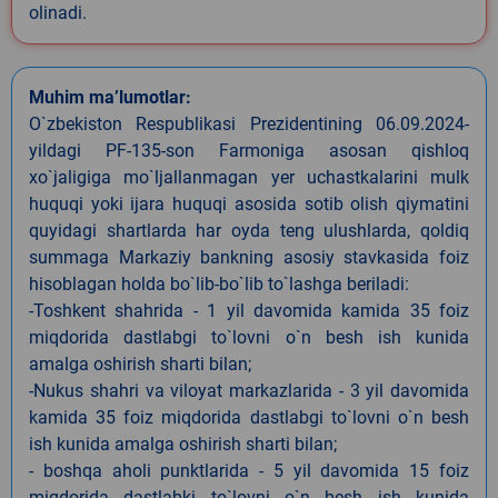
olinadi.
Muhim ma’lumotlar:
O`zbekiston Respublikasi Prezidentining 06.09.2024-
yildagi PF-135-son Farmoniga asosan qishloq
xo`jaligiga mo`ljallanmagan yer uchastkalarini mulk
huquqi yoki ijara huquqi asosida sotib olish qiymatini
quyidagi shartlarda har oyda teng ulushlarda, qoldiq
summaga Markaziy bankning asosiy stavkasida foiz
hisoblagan holda bo`lib-bo`lib to`lashga beriladi:
-Toshkent shahrida - 1 yil davomida kamida 35 foiz
miqdorida dastlabgi to`lovni o`n besh ish kunida
amalga oshirish sharti bilan;
-Nukus shahri va viloyat markazlarida - 3 yil davomida
kamida 35 foiz miqdorida dastlabgi to`lovni o`n besh
ish kunida amalga oshirish sharti bilan;
- boshqa aholi punktlarida - 5 yil davomida 15 foiz
miqdorida dastlabki to`lovni o`n besh ish kunida