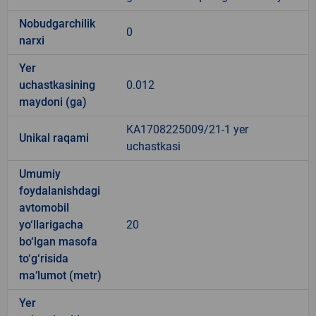
Nobudgarchilik
0
narxi
Yer
uchastkasining
0.012
maydoni (ga)
KA1708225009/21-1 yer
Unikal raqami
uchastkasi
Umumiy
foydalanishdagi
avtomobil
yo‘llarigacha
20
bo‘lgan masofa
to‘g‘risida
ma’lumot (metr)
Yer