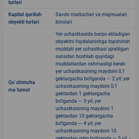
turlari
Kapital qurilish
Savdo markazlari va majmualari
obyekti turlari
binolari
Yer uchastkasida barpo etiladigan
obyektni foydalanishga topshirish
muddati yer uchastkasi ajratilgan
sanadan boshlab quyidagi
muddatlardan oshmasligi kerak:
yer uchastkasining maydoni 0,1
gektargacha bo‘lganda — 2 yil; yer
Qo`shimcha
uchastkasining maydoni 0,1
ma`lumot
gektardan 1 gektargacha
bo‘lganda — 3 yil; yer
uchastkasining maydoni 1
gektardan 10 gektargacha
bo‘lganda — 4 yil; yer
uchastkasining maydoni 10
gektardan ortiq bo‘lganda — 5 yil. -