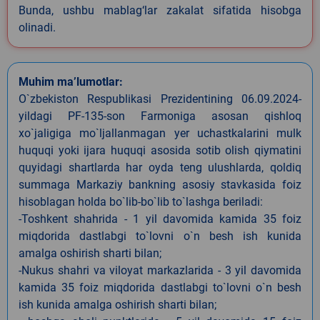
Bunda, ushbu mablag‘lar zakalat sifatida hisobga
olinadi.
Muhim ma’lumotlar:
O`zbekiston Respublikasi Prezidentining 06.09.2024-
yildagi PF-135-son Farmoniga asosan qishloq
xo`jaligiga mo`ljallanmagan yer uchastkalarini mulk
huquqi yoki ijara huquqi asosida sotib olish qiymatini
quyidagi shartlarda har oyda teng ulushlarda, qoldiq
summaga Markaziy bankning asosiy stavkasida foiz
hisoblagan holda bo`lib-bo`lib to`lashga beriladi:
-Toshkent shahrida - 1 yil davomida kamida 35 foiz
miqdorida dastlabgi to`lovni o`n besh ish kunida
amalga oshirish sharti bilan;
-Nukus shahri va viloyat markazlarida - 3 yil davomida
kamida 35 foiz miqdorida dastlabgi to`lovni o`n besh
ish kunida amalga oshirish sharti bilan;