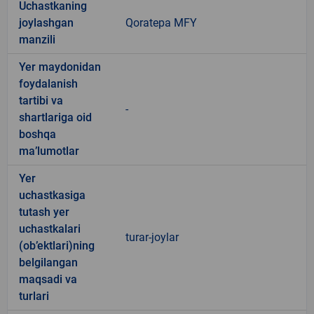
Uchastkaning
joylashgan
Qoratepa MFY
manzili
Yer maydonidan
foydalanish
tartibi va
-
shartlariga oid
boshqa
ma’lumotlar
Yer
uchastkasiga
tutash yer
uchastkalari
turar-joylar
(ob’ektlari)ning
belgilangan
maqsadi va
turlari