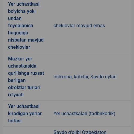
Yer uchastkasi
bo‘yicha yoki
undan
foydalanish
cheklovlar mavjud emas
huquqiga
nisbatan mavjud
cheklovlar
Mazkur yer
uchastkasida
qurilishga ruxsat
oshxona, kafelar, Savdo uylari
berilgan
ob’ektlar turlari
ro‘yxati
Yer uchastkasi
kiradigan yerlar
Yer uchastkalari (tadbirkorlik)
toifasi
Savdo g‘olibi O‘zbekiston