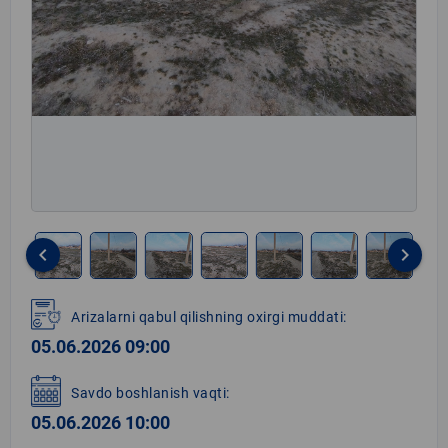
keyboard_arrow_left
keyboard_arrow_right
Item
1
Arizalarni qabul qilishning oxirgi muddati:
of
05.06.2026 09:00
8
Savdo boshlanish vaqti:
05.06.2026 10:00