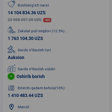
Boshlang‘ich narxi:
14 104 834.36 UZS
23 508 057.28 UZS
-40%
Zakalat puli miqdori
(12.5%)
:
1 763 104.30 UZS
Savdo o‘tkazish turi:
Auksion
Savdo o‘tkazish uslubi:
Oshirib borish
format_list_numbered
Birinchi qadam bahosi(10%):
1 410 483.44 UZS
location_on
Manzil: