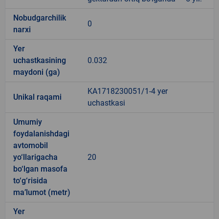
Nobudgarchilik
0
narxi
Yer
uchastkasining
0.032
maydoni (ga)
KA1718230051/1-4 yer
Unikal raqami
uchastkasi
Umumiy
foydalanishdagi
avtomobil
yo‘llarigacha
20
bo‘lgan masofa
to‘g‘risida
ma’lumot (metr)
Yer