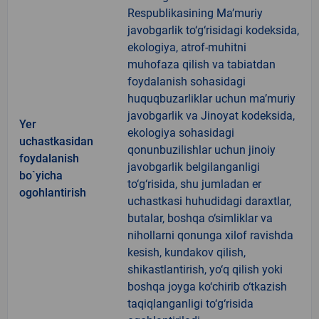
Respublikasining Ma’muriy
javobgarlik to‘g‘risidagi kodeksida,
ekologiya, atrof-muhitni
muhofaza qilish va tabiatdan
foydalanish sohasidagi
huquqbuzarliklar uchun ma’muriy
javobgarlik va Jinoyat kodeksida,
Yer
ekologiya sohasidagi
uchastkasidan
qonunbuzilishlar uchun jinoiy
foydalanish
javobgarlik belgilanganligi
bo`yicha
to‘g‘risida, shu jumladan er
ogohlantirish
uchastkasi huhudidagi daraxtlar,
butalar, boshqa o‘simliklar va
nihollarni qonunga xilof ravishda
kesish, kundakov qilish,
shikastlantirish, yo‘q qilish yoki
boshqa joyga ko‘chirib o‘tkazish
taqiqlanganligi to‘g‘risida