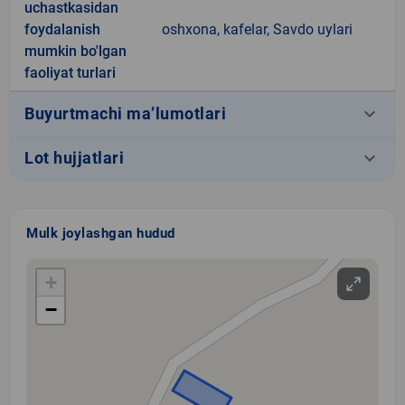
uchastkasidan
foydalanish
oshxona, kafelar, Savdo uylari
mumkin bo'lgan
faoliyat turlari
keyboard_arrow_down
Buyurtmachi ma’lumotlari
keyboard_arrow_down
Lot hujjatlari
Mulk joylashgan hudud
+
−