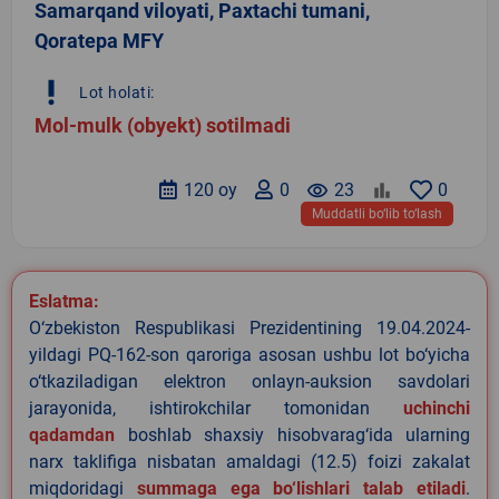
Samarqand viloyati, Paxtachi tumani,
Qoratepa MFY
priority_high
Lot holati:
Mol-mulk (obyekt) sotilmadi
120 oy
0
remove_red_eye
23
0
Muddatli bo‘lib to‘lash
Eslatma:
O‘zbekiston Respublikasi Prezidentining 19.04.2024-
yildagi PQ-162-son qaroriga asosan ushbu lot bo‘yicha
o‘tkaziladigan elektron onlayn-auksion savdolari
jarayonida, ishtirokchilar tomonidan
uchinchi
qadamdan
boshlab shaxsiy hisobvarag‘ida ularning
narx taklifiga nisbatan amaldagi (12.5) foizi zakalat
miqdoridagi
summaga ega bo‘lishlari talab etiladi
.