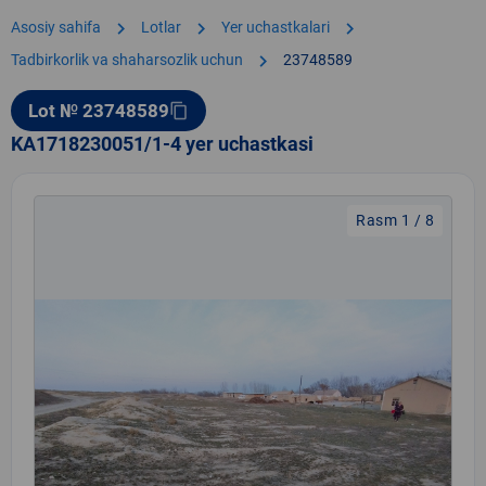
chevron_right
chevron_right
chevron_right
Asosiy sahifa
Lotlar
Yer uchastkalari
chevron_right
Tadbirkorlik va shaharsozlik uchun
23748589
Lot № 23748589
content_copy
KA1718230051/1-4 yer uchastkasi
Rasm 1 / 8