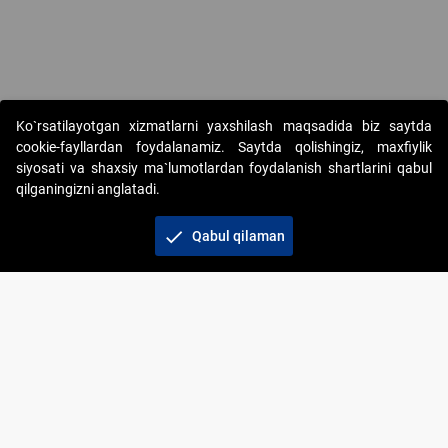
Ko`rsatilayotgan xizmatlarni yaxshilash maqsadida biz saytda
cookie-fayllardan foydalanamiz. Saytda qolishingiz, maxfiylik
siyosati va shaxsiy ma`lumotlardan foydalanish shartlarini qabul
qilganingizni anglatadi.
Copyright © 2017-2026. "Elektron onlayn-auksionlarni
tashkil etish" AJ. Barcha huquqlar himoyalangan
check
Qabul qilaman
To‘lov usullari