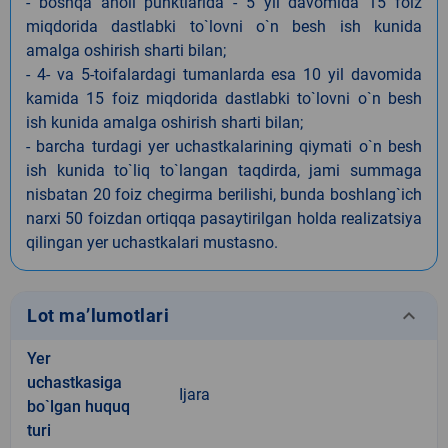
- boshqa aholi punktlarida - 5 yil davomida 15 foiz
miqdorida dastlabki to`lovni o`n besh ish kunida
amalga oshirish sharti bilan;
- 4- va 5-toifalardagi tumanlarda esa 10 yil davomida
kamida 15 foiz miqdorida dastlabki to`lovni o`n besh
ish kunida amalga oshirish sharti bilan;
- barcha turdagi yer uchastkalarining qiymati o`n besh
ish kunida to`liq to`langan taqdirda, jami summaga
nisbatan 20 foiz chegirma berilishi, bunda boshlang`ich
narxi 50 foizdan ortiqqa pasaytirilgan holda realizatsiya
qilingan yer uchastkalari mustasno.
keyboard_arrow_down
Lot ma’lumotlari
Yer
uchastkasiga
Ijara
bo`lgan huquq
turi