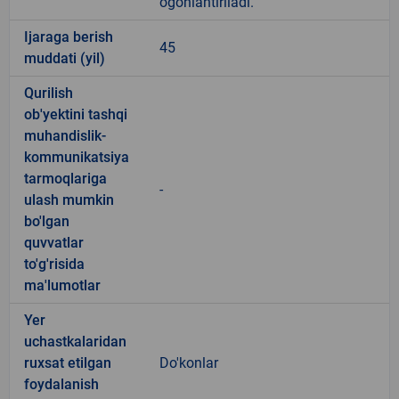
ogohlantiriladi.
Ijaraga berish
45
muddati (yil)
Qurilish
ob'yektini tashqi
muhandislik-
kommunikatsiya
tarmoqlariga
-
ulash mumkin
bo'lgan
quvvatlar
to'g'risida
ma'lumotlar
Yer
uchastkalaridan
ruxsat etilgan
Do'konlar
foydalanish