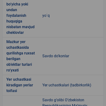
bo‘yicha yoki
undan
foydalanish
yo`q
huquqiga
nisbatan mavjud
cheklovlar
Mazkur yer
uchastkasida
qurilishga ruxsat
Savdo do'konlar
berilgan
ob’ektlar turlari
ro‘yxati
Yer uchastkasi
kiradigan yerlar
Yer uchastkalari (tadbirkorlik)
toifasi
Savdo g‘olibi O‘zbekiston
Respublikasining Ma’muriy