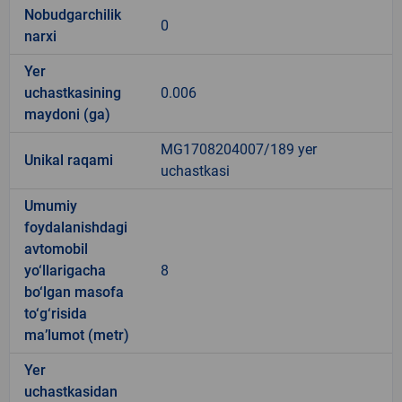
Nobudgarchilik
0
narxi
Yer
uchastkasining
0.006
maydoni (ga)
MG1708204007/189 yer
Unikal raqami
uchastkasi
Umumiy
foydalanishdagi
avtomobil
yo‘llarigacha
8
bo‘lgan masofa
to‘g‘risida
ma’lumot (metr)
Yer
uchastkasidan