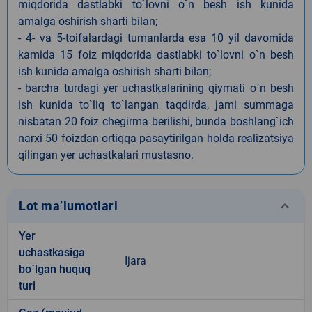
miqdorida dastlabki to`lovni o`n besh ish kunida
amalga oshirish sharti bilan;
- 4- va 5-toifalardagi tumanlarda esa 10 yil davomida
kamida 15 foiz miqdorida dastlabki to`lovni o`n besh
ish kunida amalga oshirish sharti bilan;
- barcha turdagi yer uchastkalarining qiymati o`n besh
ish kunida to`liq to`langan taqdirda, jami summaga
nisbatan 20 foiz chegirma berilishi, bunda boshlang`ich
narxi 50 foizdan ortiqqa pasaytirilgan holda realizatsiya
qilingan yer uchastkalari mustasno.
keyboard_arrow_down
Lot ma’lumotlari
Yer
uchastkasiga
Ijara
bo`lgan huquq
turi