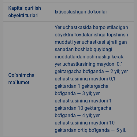
Kapital qurilish
Ixtisoslashgan do‘konlar
obyekti turlari
Yer uchastkasida barpo etiladigan
obyektni foydalanishga topshirish
muddati yer uchastkasi ajratilgan
sanadan boshlab quyidagi
muddatlardan oshmasligi kerak:
yer uchastkasining maydoni 0,1
gektargacha bo‘lganda — 2 yil; yer
Qo`shimcha
uchastkasining maydoni 0,1
ma`lumot
gektardan 1 gektargacha
bo‘lganda — 3 yil; yer
uchastkasining maydoni 1
gektardan 10 gektargacha
bo‘lganda — 4 yil; yer
uchastkasining maydoni 10
gektardan ortiq bo‘lganda — 5 yil.