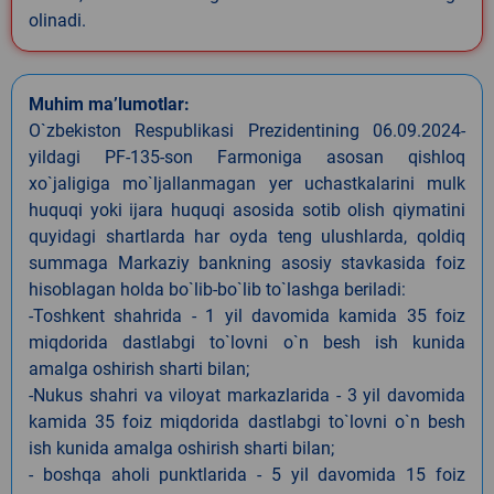
olinadi.
Muhim ma’lumotlar:
O`zbekiston Respublikasi Prezidentining 06.09.2024-
yildagi PF-135-son Farmoniga asosan qishloq
xo`jaligiga mo`ljallanmagan yer uchastkalarini mulk
huquqi yoki ijara huquqi asosida sotib olish qiymatini
quyidagi shartlarda har oyda teng ulushlarda, qoldiq
summaga Markaziy bankning asosiy stavkasida foiz
hisoblagan holda bo`lib-bo`lib to`lashga beriladi:
-Toshkent shahrida - 1 yil davomida kamida 35 foiz
miqdorida dastlabgi to`lovni o`n besh ish kunida
amalga oshirish sharti bilan;
-Nukus shahri va viloyat markazlarida - 3 yil davomida
kamida 35 foiz miqdorida dastlabgi to`lovni o`n besh
ish kunida amalga oshirish sharti bilan;
- boshqa aholi punktlarida - 5 yil davomida 15 foiz