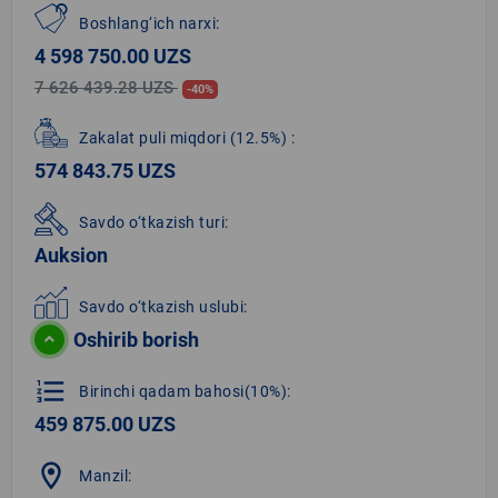
Boshlang‘ich narxi:
4 598 750.00 UZS
7 626 439.28 UZS
-40%
Zakalat puli miqdori
(12.5%)
:
574 843.75 UZS
Savdo o‘tkazish turi:
Auksion
Savdo o‘tkazish uslubi:
Oshirib borish
format_list_numbered
Birinchi qadam bahosi(10%):
459 875.00 UZS
location_on
Manzil: