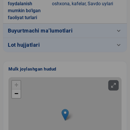
foydalanish
oshxona, kafelar, Savdo uylari
mumkin bo'lgan
faoliyat turlari
keyboard_arrow_down
Buyurtmachi ma’lumotlari
keyboard_arrow_down
Lot hujjatlari
Mulk joylashgan hudud
+
−