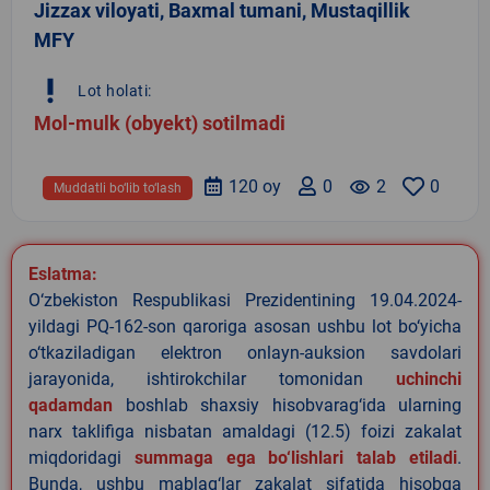
Jizzax viloyati, Baxmal tumani, Mustaqillik
MFY
priority_high
Lot holati:
Mol-mulk (obyekt) sotilmadi
120 oy
0
remove_red_eye
2
0
Muddatli bo‘lib to‘lash
Eslatma:
O‘zbekiston Respublikasi Prezidentining 19.04.2024-
yildagi PQ-162-son qaroriga asosan ushbu lot bo‘yicha
o‘tkaziladigan elektron onlayn-auksion savdolari
jarayonida, ishtirokchilar tomonidan
uchinchi
qadamdan
boshlab shaxsiy hisobvarag‘ida ularning
narx taklifiga nisbatan amaldagi (12.5) foizi zakalat
miqdoridagi
summaga ega bo‘lishlari talab etiladi
.
Bunda, ushbu mablag‘lar zakalat sifatida hisobga