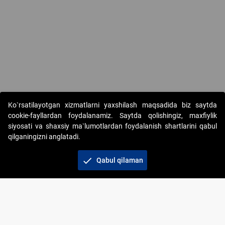
Copyright © 2017-2026. "Elektron onlayn-auksionlarni tashkil etish"
Ko`rsatilayotgan xizmatlarni yaxshilash maqsadida biz saytda
AJ. Barcha huquqlar himoyalangan
cookie-fayllardan foydalanamiz. Saytda qolishingiz, maxfiylik
siyosati va shaxsiy ma`lumotlardan foydalanish shartlarini qabul
qilganingizni anglatadi.
check
Qabul qilaman
+998 71 202-21-11
Veb-saytdagi axborot materiallaridan boshqa
shaxslar foydalanganda jamiyatning korporativ veb-
saytiga majburiy havolalar ko‘rsatilishi kerak