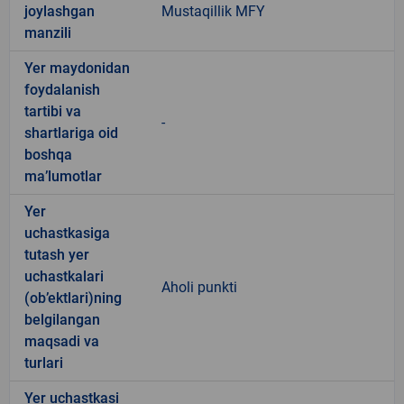
joylashgan
Mustaqillik MFY
manzili
Yer maydonidan
foydalanish
tartibi va
-
shartlariga oid
boshqa
ma’lumotlar
Yer
uchastkasiga
tutash yer
uchastkalari
Aholi punkti
(ob’ektlari)ning
belgilangan
maqsadi va
turlari
Yer uchastkasi