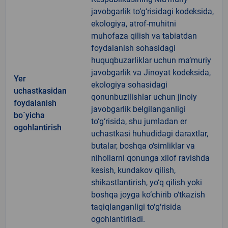
javobgarlik to‘g‘risidagi kodeksida,
ekologiya, atrof-muhitni
muhofaza qilish va tabiatdan
foydalanish sohasidagi
huquqbuzarliklar uchun ma’muriy
javobgarlik va Jinoyat kodeksida,
Yer
ekologiya sohasidagi
uchastkasidan
qonunbuzilishlar uchun jinoiy
foydalanish
javobgarlik belgilanganligi
bo`yicha
to‘g‘risida, shu jumladan er
ogohlantirish
uchastkasi huhudidagi daraxtlar,
butalar, boshqa o‘simliklar va
nihollarni qonunga xilof ravishda
kesish, kundakov qilish,
shikastlantirish, yo‘q qilish yoki
boshqa joyga ko‘chirib o‘tkazish
taqiqlanganligi to‘g‘risida
ogohlantiriladi.