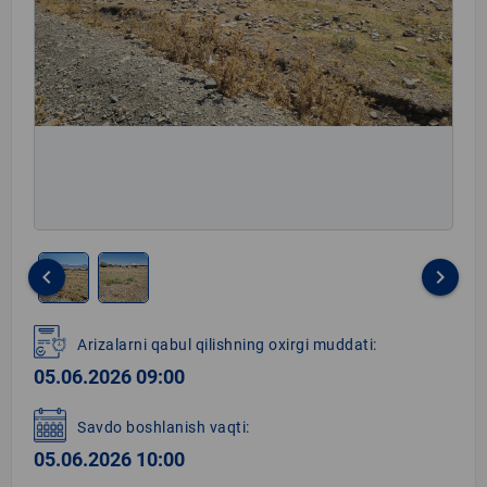
keyboard_arrow_left
keyboard_arrow_right
Item
1
Arizalarni qabul qilishning oxirgi muddati:
of
05.06.2026 09:00
2
Savdo boshlanish vaqti:
05.06.2026 10:00