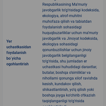
Respublikasining Ma’muriy
javobgarlik to‘g‘risidagi kodeksida,
ekologiya, atrof-muhitni
muhofaza qilish va tabiatdan
foydalanish sohasidagi
huquqbuzarliklar uchun ma’muriy
javobgarlik va Jinoyat kodeksida,
Yer
ekologiya sohasidagi
uchastkasidan
qonunbuzilishlar uchun jinoiy
foydalanish
javobgarlik belgilanganligi
bo`yicha
to‘g‘risida, shu jumladan er
ogohlantirish
uchastkasi huhudidagi daraxtlar,
butalar, boshqa o‘simliklar va
nihollarni qonunga xilof ravishda
kesish, kundakov qilish,
shikastlantirish, yo‘q qilish yoki
boshqa joyga ko‘chirib o‘tkazish
taqiqlanganligi to‘g‘risida