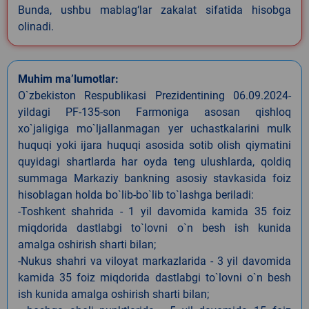
Bunda, ushbu mablag‘lar zakalat sifatida hisobga
olinadi.
Muhim ma’lumotlar:
O`zbekiston Respublikasi Prezidentining 06.09.2024-
yildagi PF-135-son Farmoniga asosan qishloq
xo`jaligiga mo`ljallanmagan yer uchastkalarini mulk
huquqi yoki ijara huquqi asosida sotib olish qiymatini
quyidagi shartlarda har oyda teng ulushlarda, qoldiq
summaga Markaziy bankning asosiy stavkasida foiz
hisoblagan holda bo`lib-bo`lib to`lashga beriladi:
-Toshkent shahrida - 1 yil davomida kamida 35 foiz
miqdorida dastlabgi to`lovni o`n besh ish kunida
amalga oshirish sharti bilan;
-Nukus shahri va viloyat markazlarida - 3 yil davomida
kamida 35 foiz miqdorida dastlabgi to`lovni o`n besh
ish kunida amalga oshirish sharti bilan;