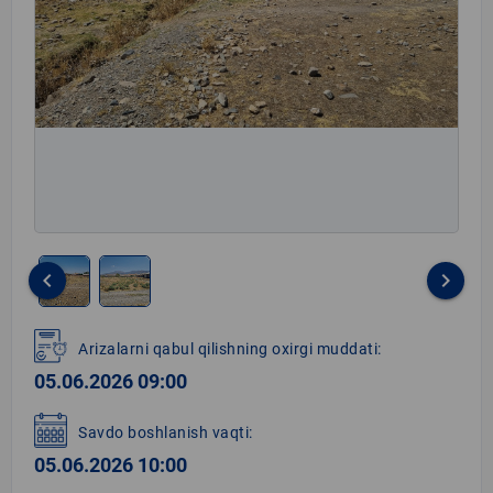
keyboard_arrow_left
keyboard_arrow_right
Item
1
Arizalarni qabul qilishning oxirgi muddati:
of
05.06.2026 09:00
2
Savdo boshlanish vaqti:
05.06.2026 10:00