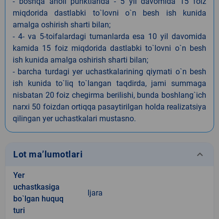
- boshqa aholi punktlarida - 5 yil davomida 15 foiz
miqdorida dastlabki to`lovni o`n besh ish kunida
amalga oshirish sharti bilan;
- 4- va 5-toifalardagi tumanlarda esa 10 yil davomida
kamida 15 foiz miqdorida dastlabki to`lovni o`n besh
ish kunida amalga oshirish sharti bilan;
- barcha turdagi yer uchastkalarining qiymati o`n besh
ish kunida to`liq to`langan taqdirda, jami summaga
nisbatan 20 foiz chegirma berilishi, bunda boshlang`ich
narxi 50 foizdan ortiqqa pasaytirilgan holda realizatsiya
qilingan yer uchastkalari mustasno.
keyboard_arrow_down
Lot ma’lumotlari
Yer
uchastkasiga
Ijara
bo`lgan huquq
turi