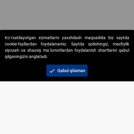
Ko`rsatilayotgan xizmatlarni yaxshilash maqsadida biz saytda
cookie-fayllardan foydalanamiz. Saytda qolishingiz, maxfiylik
siyosati va shaxsiy ma`lumotlardan foydalanish shartlarini qabul
qilganingizni anglatadi.
Copyright © 2017-2026. "Elektron onlayn-auksionlarni
tashkil etish" AJ. Barcha huquqlar himoyalangan
check
Qabul qilaman
To‘lov usullari