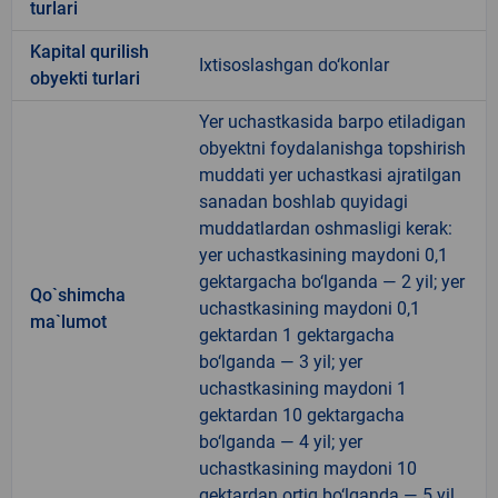
turlari
Kapital qurilish
Ixtisoslashgan do‘konlar
obyekti turlari
Yer uchastkasida barpo etiladigan
obyektni foydalanishga topshirish
muddati yer uchastkasi ajratilgan
sanadan boshlab quyidagi
muddatlardan oshmasligi kerak:
yer uchastkasining maydoni 0,1
gektargacha bo‘lganda — 2 yil; yer
Qo`shimcha
uchastkasining maydoni 0,1
ma`lumot
gektardan 1 gektargacha
bo‘lganda — 3 yil; yer
uchastkasining maydoni 1
gektardan 10 gektargacha
bo‘lganda — 4 yil; yer
uchastkasining maydoni 10
gektardan ortiq bo‘lganda — 5 yil.