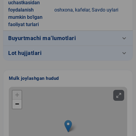
uchastkasidan
foydalanish
oshxona, kafelar, Savdo uylari
mumkin bo'lgan
faoliyat turlari
keyboard_arrow_down
Buyurtmachi ma’lumotlari
keyboard_arrow_down
Lot hujjatlari
Mulk joylashgan hudud
+
−