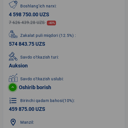
Boshlang‘ich narxi:
4 598 750.00 UZS
7 626 439.28 UZS
-40%
Zakalat puli miqdori
(12.5%)
:
574 843.75 UZS
Savdo o‘tkazish turi:
Auksion
Savdo o‘tkazish uslubi:
Oshirib borish
format_list_numbered
Birinchi qadam bahosi(10%):
459 875.00 UZS
location_on
Manzil: