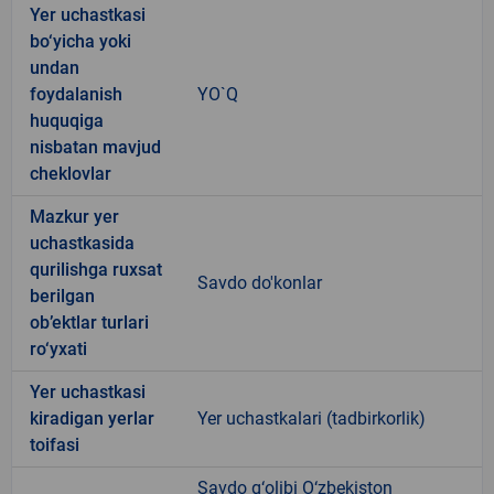
Yer uchastkasi
bo‘yicha yoki
undan
foydalanish
YO`Q
huquqiga
nisbatan mavjud
cheklovlar
Mazkur yer
uchastkasida
qurilishga ruxsat
Savdo do'konlar
berilgan
ob’ektlar turlari
ro‘yxati
Yer uchastkasi
kiradigan yerlar
Yer uchastkalari (tadbirkorlik)
toifasi
Savdo g‘olibi O‘zbekiston