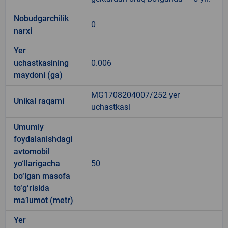
Nobudgarchilik
0
narxi
Yer
uchastkasining
0.006
maydoni (ga)
MG1708204007/252 yer
Unikal raqami
uchastkasi
Umumiy
foydalanishdagi
avtomobil
yo‘llarigacha
50
bo‘lgan masofa
to‘g‘risida
ma’lumot (metr)
Yer