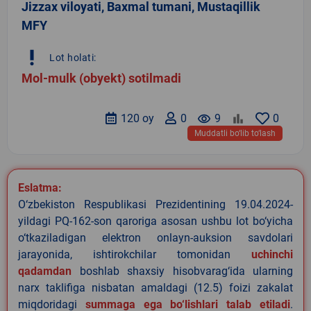
Jizzax viloyati, Baxmal tumani, Mustaqillik
MFY
priority_high
Lot holati:
Mol-mulk (obyekt) sotilmadi
120 oy
0
remove_red_eye
9
0
Muddatli bo‘lib to‘lash
Eslatma:
O‘zbekiston Respublikasi Prezidentining 19.04.2024-
yildagi PQ-162-son qaroriga asosan ushbu lot bo‘yicha
o‘tkaziladigan elektron onlayn-auksion savdolari
jarayonida, ishtirokchilar tomonidan
uchinchi
qadamdan
boshlab shaxsiy hisobvarag‘ida ularning
narx taklifiga nisbatan amaldagi (12.5) foizi zakalat
miqdoridagi
summaga ega bo‘lishlari talab etiladi
.