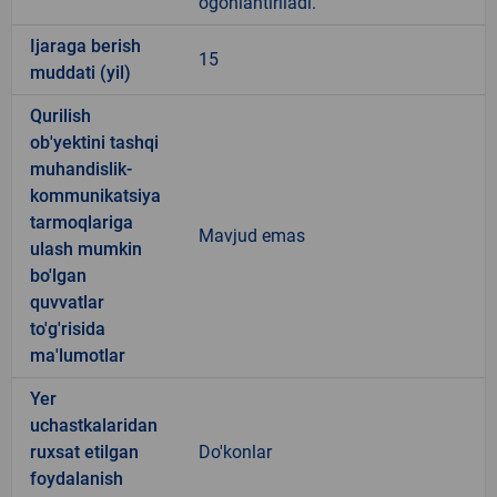
ogohlantiriladi.
Ijaraga berish
15
muddati (yil)
Qurilish
ob'yektini tashqi
muhandislik-
kommunikatsiya
tarmoqlariga
Mavjud emas
ulash mumkin
bo'lgan
quvvatlar
to'g'risida
ma'lumotlar
Yer
uchastkalaridan
ruxsat etilgan
Do'konlar
foydalanish