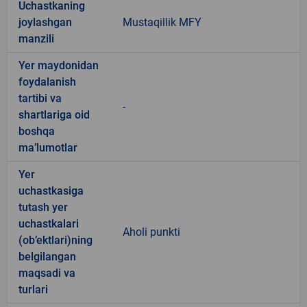
Uchastkaning
joylashgan
Mustaqillik MFY
manzili
Yer maydonidan
foydalanish
tartibi va
-
shartlariga oid
boshqa
ma’lumotlar
Yer
uchastkasiga
tutash yer
uchastkalari
Aholi punkti
(ob’ektlari)ning
belgilangan
maqsadi va
turlari