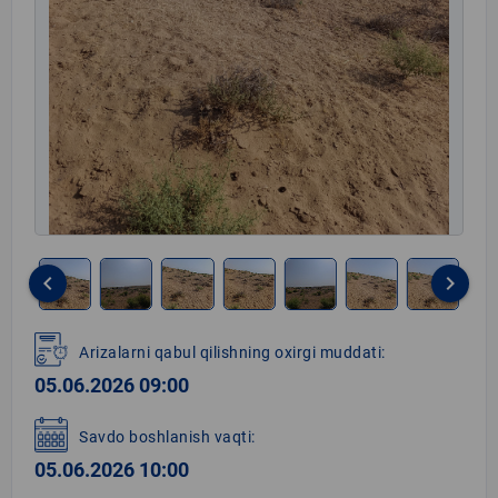
keyboard_arrow_left
keyboard_arrow_right
Item
1
Arizalarni qabul qilishning oxirgi muddati:
of
05.06.2026 09:00
8
Savdo boshlanish vaqti:
05.06.2026 10:00