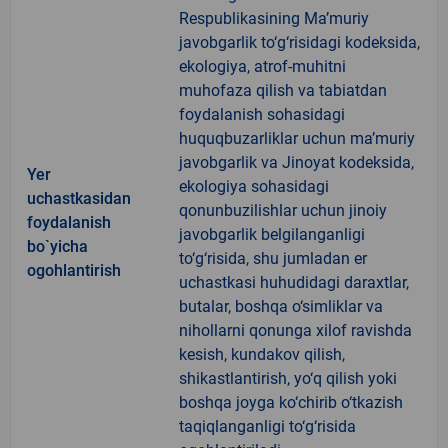
Respublikasining Ma’muriy
javobgarlik to‘g‘risidagi kodeksida,
ekologiya, atrof-muhitni
muhofaza qilish va tabiatdan
foydalanish sohasidagi
huquqbuzarliklar uchun ma’muriy
javobgarlik va Jinoyat kodeksida,
Yer
ekologiya sohasidagi
uchastkasidan
qonunbuzilishlar uchun jinoiy
foydalanish
javobgarlik belgilanganligi
bo`yicha
to‘g‘risida, shu jumladan er
ogohlantirish
uchastkasi huhudidagi daraxtlar,
butalar, boshqa o‘simliklar va
nihollarni qonunga xilof ravishda
kesish, kundakov qilish,
shikastlantirish, yo‘q qilish yoki
boshqa joyga ko‘chirib o‘tkazish
taqiqlanganligi to‘g‘risida