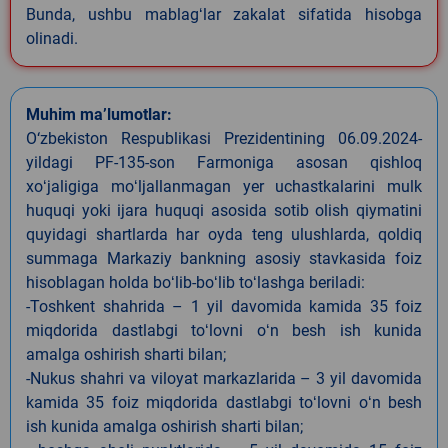
Bunda, ushbu mablagʻlar zakalat sifatida hisobga
olinadi.
Muhim ma’lumotlar:
O‘zbekiston Respublikasi Prezidentining 06.09.2024-
yildagi PF-135-son Farmoniga asosan qishloq
xoʻjaligiga moʻljallanmagan yer uchastkalarini mulk
huquqi yoki ijara huquqi asosida sotib olish qiymatini
quyidagi shartlarda har oyda teng ulushlarda, qoldiq
summaga Markaziy bankning asosiy stavkasida foiz
hisoblagan holda boʻlib-boʻlib toʻlashga beriladi:
-Toshkent shahrida – 1 yil davomida kamida 35 foiz
miqdorida dastlabgi toʻlovni oʻn besh ish kunida
amalga oshirish sharti bilan;
-Nukus shahri va viloyat markazlarida – 3 yil davomida
kamida 35 foiz miqdorida dastlabgi toʻlovni oʻn besh
ish kunida amalga oshirish sharti bilan;