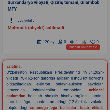
Surxondaryo viloyati, Qiziriq tumani, Gilambob
MFY
priority_high
Lot holati:
Mol-mulk (obyekt) sotilmadi
120 oy
0
remove_red_eye
1
0
Muddatli bo‘lib to‘lash
Eslatma:
Oʻzbekiston Respublikasi Prezidentining 19.04.2024-
yildagi PQ-162-son qaroriga asosan ushbu lot boʻyicha
oʻtkaziladigan elektron onlayn-auksion savdolari
jarayonida, ishtirokchilar tomonidan
uchinchi
qadamdan
boshlab shaxsiy hisobvaragʻida ularning
narx taklifiga nisbatan amaldagi (12.5) foizi zakalat
miqdoridagi
summaga ega boʻlishlari talab etiladi
.