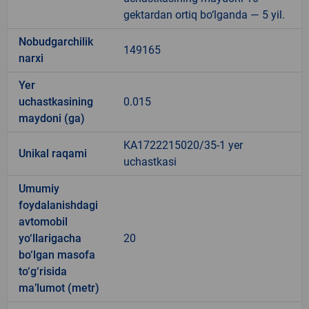
gektardan ortiq bo‘lganda — 5 yil.
Nobudgarchilik
149165
narxi
Yer
uchastkasining
0.015
maydoni (ga)
KA1722215020/35-1 yer
Unikal raqami
uchastkasi
Umumiy
foydalanishdagi
avtomobil
yo‘llarigacha
20
bo‘lgan masofa
to‘g‘risida
ma’lumot (metr)