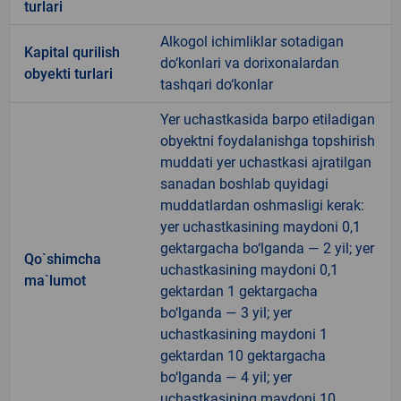
turlari
Alkogol ichimliklar sotadigan
Kapital qurilish
do‘konlari va dorixonalardan
obyekti turlari
tashqari do‘konlar
Yer uchastkasida barpo etiladigan
obyektni foydalanishga topshirish
muddati yer uchastkasi ajratilgan
sanadan boshlab quyidagi
muddatlardan oshmasligi kerak:
yer uchastkasining maydoni 0,1
gektargacha bo‘lganda — 2 yil; yer
Qo`shimcha
uchastkasining maydoni 0,1
ma`lumot
gektardan 1 gektargacha
bo‘lganda — 3 yil; yer
uchastkasining maydoni 1
gektardan 10 gektargacha
bo‘lganda — 4 yil; yer
uchastkasining maydoni 10