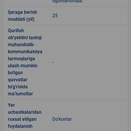
ogohlantiriladi.
Ijaraga berish
25
muddati (yil)
Qurilish
ob'yektini tashqi
muhandislik-
kommunikatsiya
tarmoqlariga
-
ulash mumkin
bo'lgan
quvvatlar
to'g'risida
ma'lumotlar
Yer
uchastkalaridan
ruxsat etilgan
Do'konlar
foydalanish