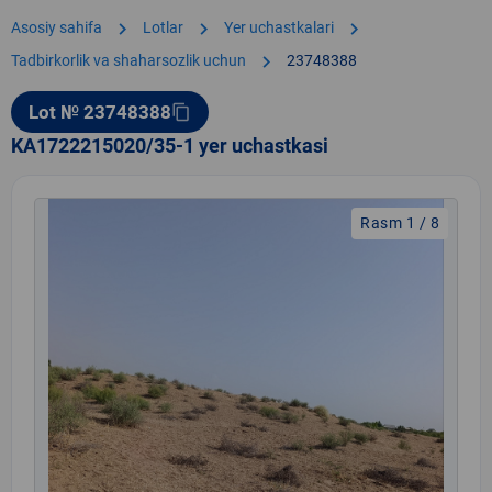
chevron_right
chevron_right
chevron_right
Asosiy sahifa
Lotlar
Yer uchastkalari
chevron_right
Tadbirkorlik va shaharsozlik uchun
23748388
Lot № 23748388
content_copy
KA1722215020/35-1 yer uchastkasi
Rasm 1 / 8