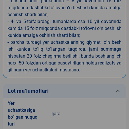
- boshqa aholi punktlarida – 5 yil davomida 15 foiz
miqdorida dastlabki toʻlovni oʻn besh ish kunida amalga
oshirish sharti bilan;
- 4- va 5-toifalardagi tumanlarda esa 10 yil davomida
kamida 15 foiz miqdorida dastlabki toʻlovni oʻn besh ish
kunida amalga oshirish sharti bilan;
- barcha turdagi yer uchastkalarining qiymati oʻn besh
ish kunida toʻliq toʻlangan taqdirda, jami summaga
nisbatan 20 foiz chegirma berilishi, bunda boshlangʻich
narxi 50 foizdan ortiqqa pasaytirilgan holda realizatsiya
qilingan yer uchastkalari mustasno.
keyboard_arrow_down
Lot ma’lumotlari
Yer
uchastkasiga
Ijara
bo`lgan huquq
turi