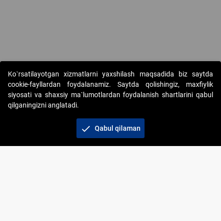
Ko`rsatilayotgan xizmatlarni yaxshilash maqsadida biz saytda
cookie-fayllardan foydalanamiz. Saytda qolishingiz, maxfiylik
siyosati va shaxsiy ma`lumotlardan foydalanish shartlarini qabul
qilganingizni anglatadi.
Copyright © 2017-2026. "Elektron onlayn-auksionlarni
tashkil etish" AJ. Barcha huquqlar himoyalangan
check
Qabul qilaman
To‘lov usullari