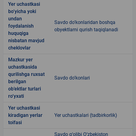
Yer uchastkasi
bo‘yicha yoki
undan
Savdo do'konlaridan boshqa
foydalanish
obyektlarni qurish taqiqlanadi
huquqiga
nisbatan mavjud
cheklovlar
Mazkur yer
uchastkasida
qurilishga ruxsat
Savdo do'konlari
berilgan
ob’ektlar turlari
ro‘yxati
Yer uchastkasi
kiradigan yerlar
Yer uchastkalari (tadbirkorlik)
toifasi
Savdo g‘olibi O‘zbekiston