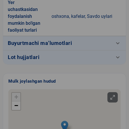
Yer
uchastkasidan
foydalanish
oshxona, kafelar, Savdo uylari
mumkin bo'lgan
faoliyat turlari
keyboard_arrow_down
Buyurtmachi ma’lumotlari
keyboard_arrow_down
Lot hujjatlari
Mulk joylashgan hudud
+
−