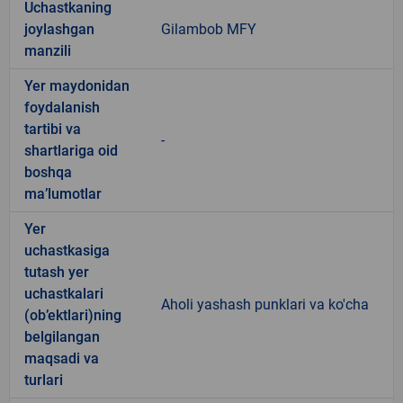
Uchastkaning
joylashgan
Gilambob MFY
manzili
Yer maydonidan
foydalanish
tartibi va
-
shartlariga oid
boshqa
ma’lumotlar
Yer
uchastkasiga
tutash yer
uchastkalari
Aholi yashash punklari va ko'cha
(ob’ektlari)ning
belgilangan
maqsadi va
turlari