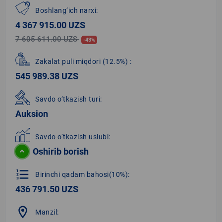
Boshlang‘ich narxi:
4 367 915.00 UZS
7 605 611.00 UZS
-43%
Zakalat puli miqdori
(12.5%)
:
545 989.38 UZS
Savdo o‘tkazish turi:
Auksion
Savdo o‘tkazish uslubi:
Oshirib borish
format_list_numbered
Birinchi qadam bahosi(10%):
436 791.50 UZS
location_on
Manzil: