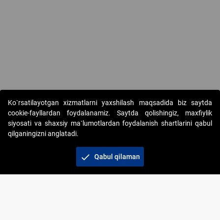
Copyright © 2017-2026. "Elektron onlayn-auksionlarni tashkil etish"
Ko`rsatilayotgan xizmatlarni yaxshilash maqsadida biz saytda
AJ. Barcha huquqlar himoyalangan
cookie-fayllardan foydalanamiz. Saytda qolishingiz, maxfiylik
siyosati va shaxsiy ma`lumotlardan foydalanish shartlarini qabul
qilganingizni anglatadi.
check
Qabul qilaman
+998 71 202-21-11
Veb-saytdagi axborot materiallaridan boshqa
shaxslar foydalanganda jamiyatning korporativ veb-
saytiga majburiy havolalar ko‘rsatilishi kerak