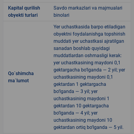
Kapital qurilish
Savdo markazlari va majmualari
obyekti turlari
binolari
Yer uchastkasida barpo etiladigan
obyektni foydalanishga topshirish
muddati yer uchastkasi ajratilgan
sanadan boshlab quyidagi
muddatlardan oshmasligi kerak:
yer uchastkasining maydoni 0,1
gektargacha bo‘lganda — 2 yil; yer
Qo`shimcha
uchastkasining maydoni 0,1
ma`lumot
gektardan 1 gektargacha
bo‘lganda — 3 yil; yer
uchastkasining maydoni 1
gektardan 10 gektargacha
bo‘lganda — 4 yil; yer
uchastkasining maydoni 10
gektardan ortiq bo‘lganda — 5 yil.