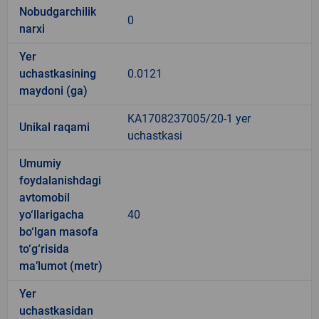
Nobudgarchilik
0
narxi
Yer
uchastkasining
0.0121
maydoni (ga)
KA1708237005/20-1 yer
Unikal raqami
uchastkasi
Umumiy
foydalanishdagi
avtomobil
yo‘llarigacha
40
bo‘lgan masofa
to‘g‘risida
ma’lumot (metr)
Yer
uchastkasidan