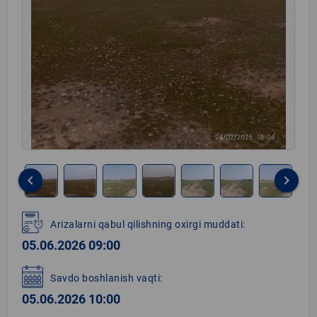
keyboard_arrow_left
keyboard_arrow_right
Item
1
Arizalarni qabul qilishning oxirgi muddati:
of
05.06.2026 09:00
8
Savdo boshlanish vaqti:
05.06.2026 10:00