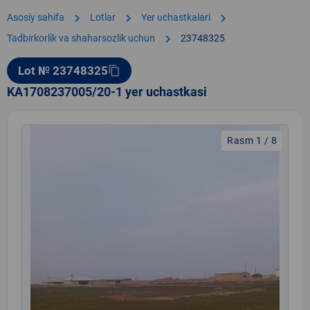
chevron_right
chevron_right
chevron_right
Asosiy sahifa
Lotlar
Yer uchastkalari
chevron_right
Tadbirkorlik va shaharsozlik uchun
23748325
Lot № 23748325
content_copy
KA1708237005/20-1 yer uchastkasi
Rasm 1 / 8