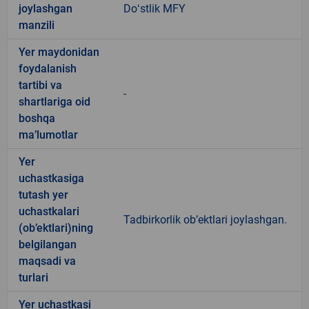
joylashgan
Doʻstlik MFY
manzili
Yer maydonidan
foydalanish
tartibi va
-
shartlariga oid
boshqa
ma’lumotlar
Yer
uchastkasiga
tutash yer
uchastkalari
Tadbirkorlik ob’ektlari joylashgan.
(ob’ektlari)ning
belgilangan
maqsadi va
turlari
Yer uchastkasi