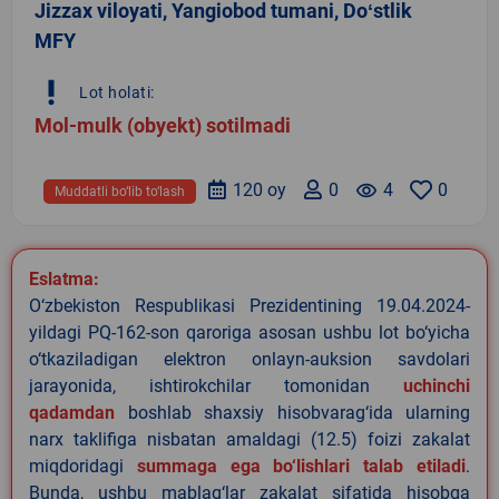
Jizzax viloyati, Yangiobod tumani, Doʻstlik
MFY
priority_high
Lot holati:
Mol-mulk (obyekt) sotilmadi
120 oy
0
remove_red_eye
4
0
Muddatli bo‘lib to‘lash
Eslatma:
O‘zbekiston Respublikasi Prezidentining 19.04.2024-
yildagi PQ-162-son qaroriga asosan ushbu lot bo‘yicha
o‘tkaziladigan elektron onlayn-auksion savdolari
jarayonida, ishtirokchilar tomonidan
uchinchi
qadamdan
boshlab shaxsiy hisobvarag‘ida ularning
narx taklifiga nisbatan amaldagi (12.5) foizi zakalat
miqdoridagi
summaga ega bo‘lishlari talab etiladi
.
Bunda, ushbu mablag‘lar zakalat sifatida hisobga