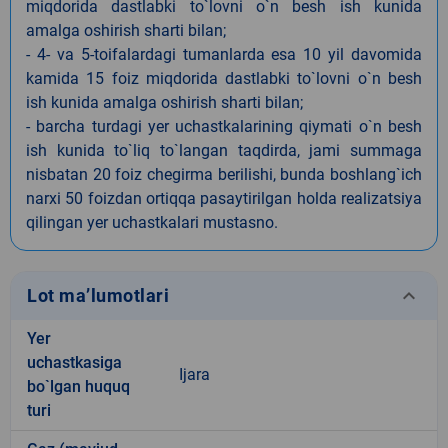
miqdorida dastlabki to`lovni o`n besh ish kunida
amalga oshirish sharti bilan;
- 4- va 5-toifalardagi tumanlarda esa 10 yil davomida
kamida 15 foiz miqdorida dastlabki to`lovni o`n besh
ish kunida amalga oshirish sharti bilan;
- barcha turdagi yer uchastkalarining qiymati o`n besh
ish kunida to`liq to`langan taqdirda, jami summaga
nisbatan 20 foiz chegirma berilishi, bunda boshlang`ich
narxi 50 foizdan ortiqqa pasaytirilgan holda realizatsiya
qilingan yer uchastkalari mustasno.
keyboard_arrow_down
Lot ma’lumotlari
Yer
uchastkasiga
Ijara
bo`lgan huquq
turi