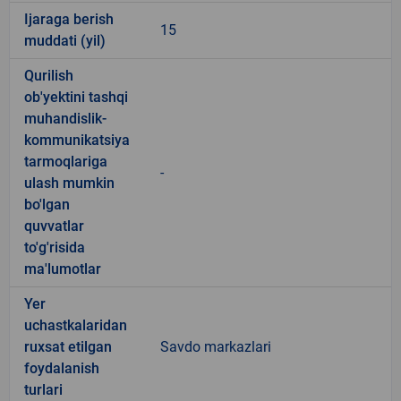
Ijaraga berish
15
muddati (yil)
Qurilish
ob'yektini tashqi
muhandislik-
kommunikatsiya
tarmoqlariga
-
ulash mumkin
bo'lgan
quvvatlar
to'g'risida
ma'lumotlar
Yer
uchastkalaridan
ruxsat etilgan
Savdo markazlari
foydalanish
turlari