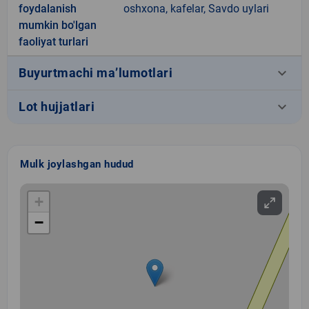
foydalanish
oshxona, kafelar, Savdo uylari
mumkin bo'lgan
faoliyat turlari
keyboard_arrow_down
Buyurtmachi ma’lumotlari
keyboard_arrow_down
Lot hujjatlari
Mulk joylashgan hudud
+
−