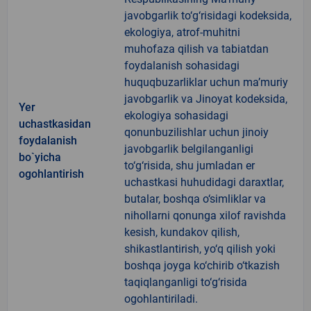
javobgarlik to‘g‘risidagi kodeksida,
ekologiya, atrof-muhitni
muhofaza qilish va tabiatdan
foydalanish sohasidagi
huquqbuzarliklar uchun ma’muriy
javobgarlik va Jinoyat kodeksida,
Yer
ekologiya sohasidagi
uchastkasidan
qonunbuzilishlar uchun jinoiy
foydalanish
javobgarlik belgilanganligi
bo`yicha
to‘g‘risida, shu jumladan er
ogohlantirish
uchastkasi huhudidagi daraxtlar,
butalar, boshqa o‘simliklar va
nihollarni qonunga xilof ravishda
kesish, kundakov qilish,
shikastlantirish, yo‘q qilish yoki
boshqa joyga ko‘chirib o‘tkazish
taqiqlanganligi to‘g‘risida
ogohlantiriladi.