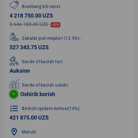
Boshlang‘ich narxi:
4 218 750.00 UZS
8 646 188.40 UZS
-51%
Zakalat puli miqdori
(12.5%)
:
527 343.75 UZS
Savdo o‘tkazish turi:
Auksion
Savdo o‘tkazish uslubi:
Oshirib borish
format_list_numbered
Birinchi qadam bahosi(10%):
421 875.00 UZS
location_on
Manzil: