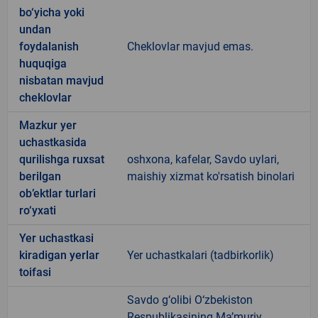
bo‘yicha yoki
undan
foydalanish
Cheklovlar mavjud emas.
huquqiga
nisbatan mavjud
cheklovlar
Mazkur yer
uchastkasida
qurilishga ruxsat
oshxona, kafelar, Savdo uylari,
berilgan
maishiy xizmat ko'rsatish binolari
ob’ektlar turlari
ro‘yxati
Yer uchastkasi
kiradigan yerlar
Yer uchastkalari (tadbirkorlik)
toifasi
Savdo g‘olibi O‘zbekiston
Respublikasining Ma’muriy