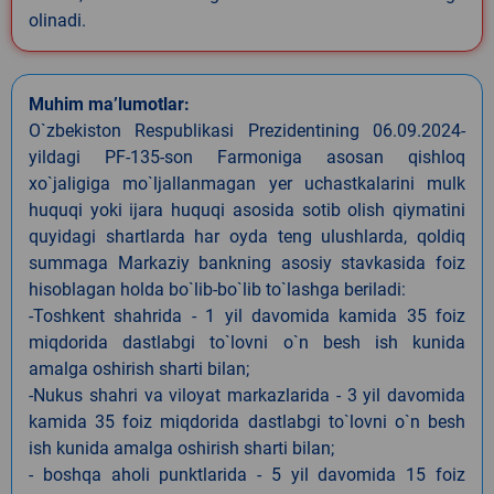
olinadi.
Muhim ma’lumotlar:
O`zbekiston Respublikasi Prezidentining 06.09.2024-
yildagi PF-135-son Farmoniga asosan qishloq
xo`jaligiga mo`ljallanmagan yer uchastkalarini mulk
huquqi yoki ijara huquqi asosida sotib olish qiymatini
quyidagi shartlarda har oyda teng ulushlarda, qoldiq
summaga Markaziy bankning asosiy stavkasida foiz
hisoblagan holda bo`lib-bo`lib to`lashga beriladi:
-Toshkent shahrida - 1 yil davomida kamida 35 foiz
miqdorida dastlabgi to`lovni o`n besh ish kunida
amalga oshirish sharti bilan;
-Nukus shahri va viloyat markazlarida - 3 yil davomida
kamida 35 foiz miqdorida dastlabgi to`lovni o`n besh
ish kunida amalga oshirish sharti bilan;
- boshqa aholi punktlarida - 5 yil davomida 15 foiz