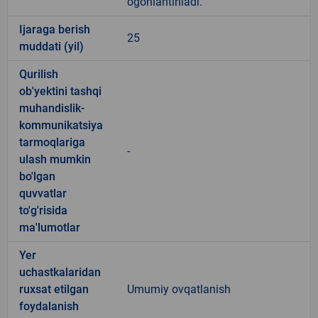
ogohlantiriladi.
Ijaraga berish
25
muddati (yil)
Qurilish
ob'yektini tashqi
muhandislik-
kommunikatsiya
tarmoqlariga
-
ulash mumkin
bo'lgan
quvvatlar
to'g'risida
ma'lumotlar
Yer
uchastkalaridan
ruxsat etilgan
Umumiy ovqatlanish
foydalanish