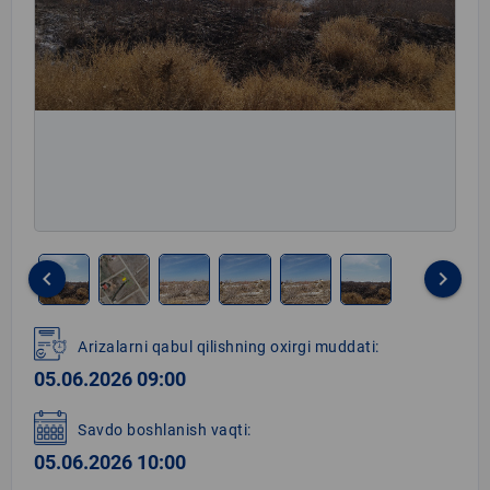
keyboard_arrow_left
keyboard_arrow_right
Item
1
Arizalarni qabul qilishning oxirgi muddati:
of
05.06.2026 09:00
6
Savdo boshlanish vaqti:
05.06.2026 10:00