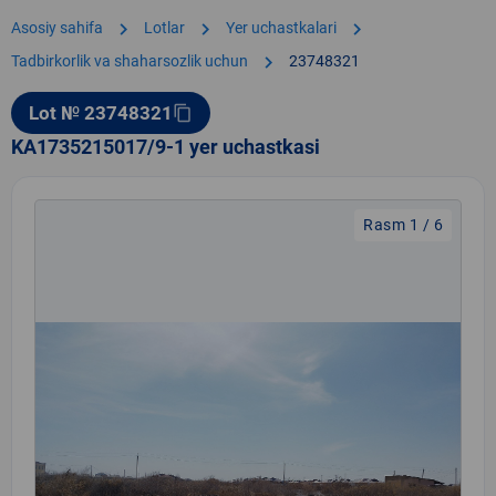
chevron_right
chevron_right
chevron_right
Asosiy sahifa
Lotlar
Yer uchastkalari
chevron_right
Tadbirkorlik va shaharsozlik uchun
23748321
Lot № 23748321
content_copy
KA1735215017/9-1 yer uchastkasi
Rasm 1 / 6