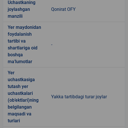
Uchastkaning
joylashgan
Qonirat OFY
manzili
Yer maydonidan
foydalanish
tartibi va
-
shartlariga oid
boshqa
ma’lumotlar
Yer
uchastkasiga
tutash yer
uchastkalari
Yakka tartibdagi turar joylar
(ob’ektlari)ning
belgilangan
maqsadi va
turlari