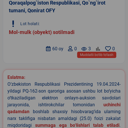
Qoraqalpog`iston Respublikasi, Qo`ng`irot
tumani, Qonirat OFY
priority_high
Lot holati:
Mol-mulk (obyekt) sotilmadi
60 oy
0
remove_red_eye
3
0
Muddatli bo‘lib to‘lash
Eslatma:
O‘zbekiston Respublikasi Prezidentining 19.04.2024-
yildagi PQ-162-son qaroriga asosan ushbu lot bo‘yicha
o‘tkaziladigan elektron onlayn-auksion savdolari
jarayonida, ishtirokchilar tomonidan
uchinchi
qadamdan
boshlab shaxsiy hisobvarag‘ida ularning
narx taklifiga nisbatan amaldagi (25.0) foizi zakalat
miqdoridagi
summaga ega bo‘lishlari talab etiladi
.