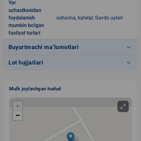
Yer
uchastkasidan
foydalanish
oshxona, kafelar, Savdo uylari
mumkin bo'lgan
faoliyat turlari
keyboard_arrow_down
Buyurtmachi ma’lumotlari
keyboard_arrow_down
Lot hujjatlari
Mulk joylashgan hudud
+
−