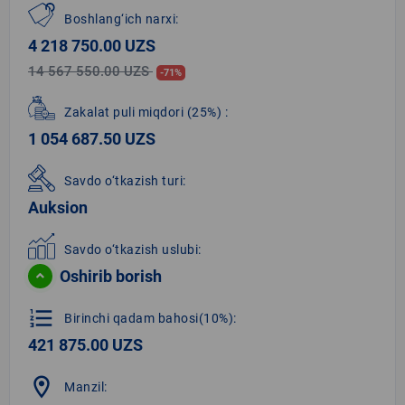
Boshlang‘ich narxi:
4 218 750.00 UZS
14 567 550.00 UZS
-71%
Zakalat puli miqdori
(25%)
:
1 054 687.50 UZS
Savdo o‘tkazish turi:
Auksion
Savdo o‘tkazish uslubi:
Oshirib borish
format_list_numbered
Birinchi qadam bahosi(10%):
421 875.00 UZS
location_on
Manzil: