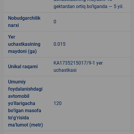
gektardan ortiq bo‘lganda — 5 yil.
Nobudgarchilik
0
narxi
Yer
uchastkasining
0.015
maydoni (ga)
KA1735215017/9-1 yer
Unikal raqami
uchastkasi
Umumiy
foydalanishdagi
avtomobil
yo‘llarigacha
120
bo‘lgan masofa
to‘g‘risida
ma’lumot (metr)