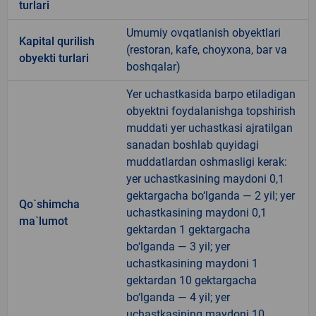
turlari
Umumiy ovqatlanish obyektlari
Kapital qurilish
(restoran, kafe, choyxona, bar va
obyekti turlari
boshqalar)
Yer uchastkasida barpo etiladigan
obyektni foydalanishga topshirish
muddati yer uchastkasi ajratilgan
sanadan boshlab quyidagi
muddatlardan oshmasligi kerak:
yer uchastkasining maydoni 0,1
gektargacha bo‘lganda — 2 yil; yer
Qo`shimcha
uchastkasining maydoni 0,1
ma`lumot
gektardan 1 gektargacha
bo‘lganda — 3 yil; yer
uchastkasining maydoni 1
gektardan 10 gektargacha
bo‘lganda — 4 yil; yer
uchastkasining maydoni 10