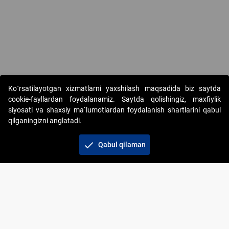
Ko`rsatilayotgan xizmatlarni yaxshilash maqsadida biz saytda
cookie-fayllardan foydalanamiz. Saytda qolishingiz, maxfiylik
siyosati va shaxsiy ma`lumotlardan foydalanish shartlarini qabul
qilganingizni anglatadi.
Copyright © 2017-2026. "Elektron onlayn-auksionlarni
tashkil etish" AJ. Barcha huquqlar himoyalangan
check
Qabul qilaman
To‘lov usullari