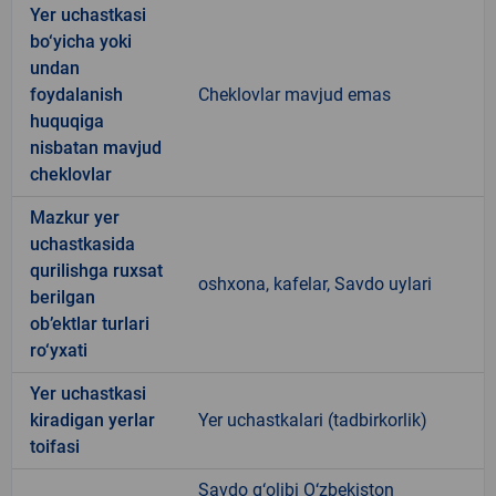
Yer uchastkasi
bo‘yicha yoki
undan
foydalanish
Cheklovlar mavjud emas
huquqiga
nisbatan mavjud
cheklovlar
Mazkur yer
uchastkasida
qurilishga ruxsat
oshxona, kafelar, Savdo uylari
berilgan
ob’ektlar turlari
ro‘yxati
Yer uchastkasi
kiradigan yerlar
Yer uchastkalari (tadbirkorlik)
toifasi
Savdo g‘olibi O‘zbekiston