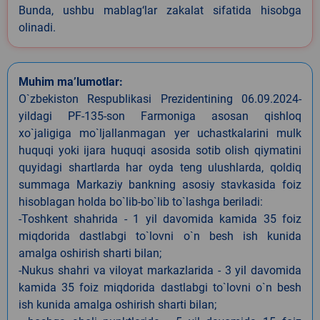
Bunda, ushbu mablag‘lar zakalat sifatida hisobga
olinadi.
Muhim ma’lumotlar:
O`zbekiston Respublikasi Prezidentining 06.09.2024-
yildagi PF-135-son Farmoniga asosan qishloq
xo`jaligiga mo`ljallanmagan yer uchastkalarini mulk
huquqi yoki ijara huquqi asosida sotib olish qiymatini
quyidagi shartlarda har oyda teng ulushlarda, qoldiq
summaga Markaziy bankning asosiy stavkasida foiz
hisoblagan holda bo`lib-bo`lib to`lashga beriladi:
-Toshkent shahrida - 1 yil davomida kamida 35 foiz
miqdorida dastlabgi to`lovni o`n besh ish kunida
amalga oshirish sharti bilan;
-Nukus shahri va viloyat markazlarida - 3 yil davomida
kamida 35 foiz miqdorida dastlabgi to`lovni o`n besh
ish kunida amalga oshirish sharti bilan;