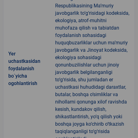
Respublikasining Ma’muriy
javobgarlik to‘g‘risidagi kodeksida,
ekologiya, atrof-muhitni
muhofaza qilish va tabiatdan
foydalanish sohasidagi
huquqbuzarliklar uchun ma’muriy
javobgarlik va Jinoyat kodeksida,
Yer
ekologiya sohasidagi
uchastkasidan
qonunbuzilishlar uchun jinoiy
foydalanish
javobgarlik belgilanganligi
bo`yicha
to‘g‘risida, shu jumladan er
ogohlantirish
uchastkasi huhudidagi daraxtlar,
butalar, boshqa o‘simliklar va
nihollarni qonunga xilof ravishda
kesish, kundakov qilish,
shikastlantirish, yo‘q qilish yoki
boshqa joyga ko‘chirib o‘tkazish
taqiqlanganligi to‘g‘risida