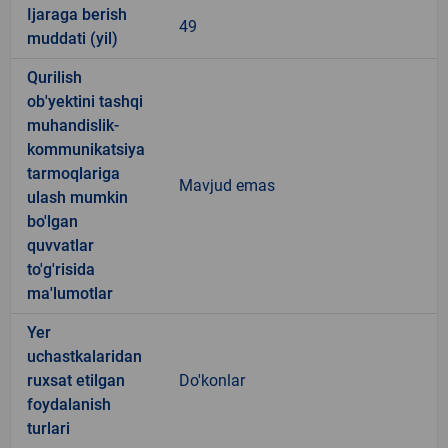
Ijaraga berish
49
muddati (yil)
Qurilish
ob'yektini tashqi
muhandislik-
kommunikatsiya
tarmoqlariga
Mavjud emas
ulash mumkin
bo'lgan
quvvatlar
to'g'risida
ma'lumotlar
Yer
uchastkalaridan
ruxsat etilgan
Do'konlar
foydalanish
turlari