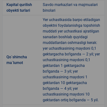
Kapital qurilish
Savdo markazlari va majmualari
obyekti turlari
binolari
Yer uchastkasida barpo etiladigan
obyektni foydalanishga topshirish
muddati yer uchastkasi ajratilgan
sanadan boshlab quyidagi
muddatlardan oshmasligi kerak:
yer uchastkasining maydoni 0,1
gektargacha bo‘lganda — 2 yil; yer
Qo`shimcha
uchastkasining maydoni 0,1
ma`lumot
gektardan 1 gektargacha
bo‘lganda — 3 yil; yer
uchastkasining maydoni 1
gektardan 10 gektargacha
bo‘lganda — 4 yil; yer
uchastkasining maydoni 10
gektardan ortiq bo‘lganda — 5 yil.