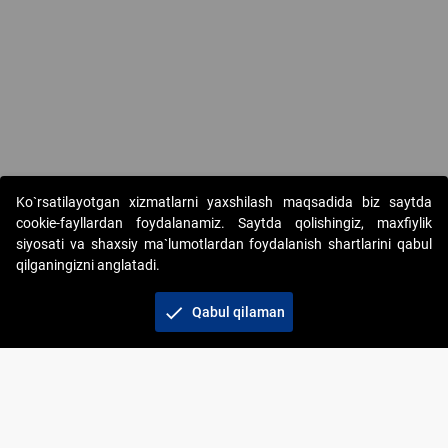
Copyright © 2017-2026. "Elektron onlayn-auksionlarni tashkil etish"
Ko`rsatilayotgan xizmatlarni yaxshilash maqsadida biz saytda
AJ. Barcha huquqlar himoyalangan
cookie-fayllardan foydalanamiz. Saytda qolishingiz, maxfiylik
siyosati va shaxsiy ma`lumotlardan foydalanish shartlarini qabul
qilganingizni anglatadi.
check
Qabul qilaman
+998 71 202-21-11
Veb-saytdagi axborot materiallaridan boshqa
shaxslar foydalanganda jamiyatning korporativ veb-
saytiga majburiy havolalar ko‘rsatilishi kerak