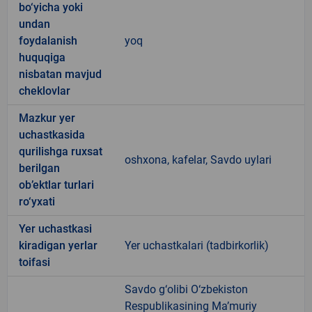
bo‘yicha yoki
undan
foydalanish
yoq
huquqiga
nisbatan mavjud
cheklovlar
Mazkur yer
uchastkasida
qurilishga ruxsat
oshxona, kafelar, Savdo uylari
berilgan
ob’ektlar turlari
ro‘yxati
Yer uchastkasi
kiradigan yerlar
Yer uchastkalari (tadbirkorlik)
toifasi
Savdo g‘olibi O‘zbekiston
Respublikasining Ma’muriy