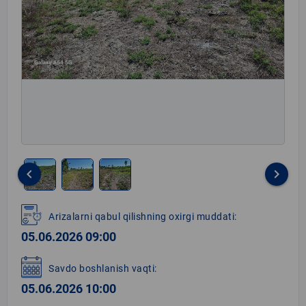
keyboard_arrow_left
keyboard_arrow_right
Item
1
Arizalarni qabul qilishning oxirgi muddati:
of
05.06.2026 09:00
3
Savdo boshlanish vaqti:
05.06.2026 10:00