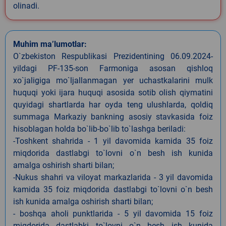
olinadi.
Muhim ma’lumotlar:
O`zbekiston Respublikasi Prezidentining 06.09.2024-
yildagi PF-135-son Farmoniga asosan qishloq
xo`jaligiga mo`ljallanmagan yer uchastkalarini mulk
huquqi yoki ijara huquqi asosida sotib olish qiymatini
quyidagi shartlarda har oyda teng ulushlarda, qoldiq
summaga Markaziy bankning asosiy stavkasida foiz
hisoblagan holda bo`lib-bo`lib to`lashga beriladi:
-Toshkent shahrida - 1 yil davomida kamida 35 foiz
miqdorida dastlabgi to`lovni o`n besh ish kunida
amalga oshirish sharti bilan;
-Nukus shahri va viloyat markazlarida - 3 yil davomida
kamida 35 foiz miqdorida dastlabgi to`lovni o`n besh
ish kunida amalga oshirish sharti bilan;
- boshqa aholi punktlarida - 5 yil davomida 15 foiz
miqdorida dastlabki to`lovni o`n besh ish kunida