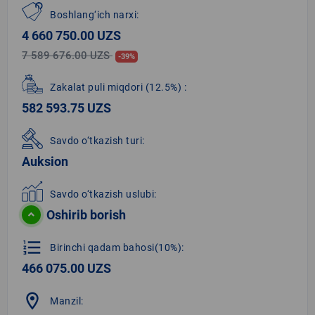
Boshlang‘ich narxi:
4 660 750.00 UZS
7 589 676.00 UZS
-39%
Zakalat puli miqdori
(12.5%)
:
582 593.75 UZS
Savdo o‘tkazish turi:
Auksion
Savdo o‘tkazish uslubi:
Oshirib borish
format_list_numbered
Birinchi qadam bahosi(10%):
466 075.00 UZS
location_on
Manzil: