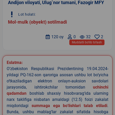
Andijon viloyati, Ulug`nor tumani, Fazogir MFY
priority_high
Lot holati:
Mol-mulk (obyekt) sotilmadi
120 oy
0
remove_red_eye
32
2
Muddatli bo‘lib to‘lash
Eslatma:
O‘zbekiston Respublikasi Prezidentining 19.04.2024-
yildagi PQ-162-son qaroriga asosan ushbu lot bo‘yicha
o‘tkaziladigan elektron onlayn-auksion savdolari
jarayonida, ishtirokchilar tomonidan
uchinchi
qadamdan
boshlab shaxsiy hisobvarag‘ida ularning
narx taklifiga nisbatan amaldagi (12.5) foizi zakalat
miqdoridagi
summaga ega bo‘lishlari talab etiladi
.
Bunda, ushbu mablag‘lar zakalat sifatida hisobga