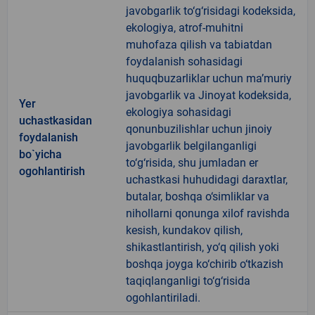
javobgarlik to‘g‘risidagi kodeksida,
ekologiya, atrof-muhitni
muhofaza qilish va tabiatdan
foydalanish sohasidagi
huquqbuzarliklar uchun ma’muriy
javobgarlik va Jinoyat kodeksida,
Yer
ekologiya sohasidagi
uchastkasidan
qonunbuzilishlar uchun jinoiy
foydalanish
javobgarlik belgilanganligi
bo`yicha
to‘g‘risida, shu jumladan er
ogohlantirish
uchastkasi huhudidagi daraxtlar,
butalar, boshqa o‘simliklar va
nihollarni qonunga xilof ravishda
kesish, kundakov qilish,
shikastlantirish, yo‘q qilish yoki
boshqa joyga ko‘chirib o‘tkazish
taqiqlanganligi to‘g‘risida
ogohlantiriladi.