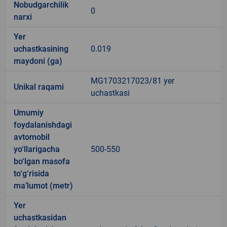
Nobudgarchilik
0
narxi
Yer
uchastkasining
0.019
maydoni (ga)
MG1703217023/81 yer
Unikal raqami
uchastkasi
Umumiy
foydalanishdagi
avtomobil
yo‘llarigacha
500-550
bo‘lgan masofa
to‘g‘risida
ma’lumot (metr)
Yer
uchastkasidan