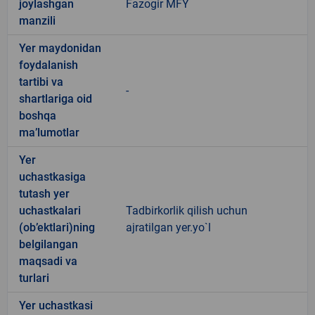
joylashgan
Fazogir MFY
manzili
Yer maydonidan
foydalanish
tartibi va
-
shartlariga oid
boshqa
ma’lumotlar
Yer
uchastkasiga
tutash yer
uchastkalari
Tadbirkorlik qilish uchun
(ob’ektlari)ning
ajratilgan yer.yo`l
belgilangan
maqsadi va
turlari
Yer uchastkasi