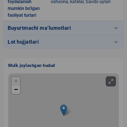
foydalanish
oshxona, kafelar, Savdo uylari
mumkin bo'lgan
faoliyat turlari
keyboard_arrow_down
Buyurtmachi ma’lumotlari
keyboard_arrow_down
Lot hujjatlari
Mulk joylashgan hudud
+
−