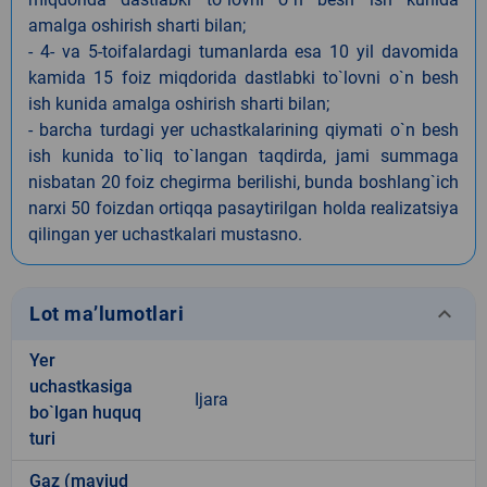
amalga oshirish sharti bilan;
- 4- va 5-toifalardagi tumanlarda esa 10 yil davomida
kamida 15 foiz miqdorida dastlabki to`lovni o`n besh
ish kunida amalga oshirish sharti bilan;
- barcha turdagi yer uchastkalarining qiymati o`n besh
ish kunida to`liq to`langan taqdirda, jami summaga
nisbatan 20 foiz chegirma berilishi, bunda boshlang`ich
narxi 50 foizdan ortiqqa pasaytirilgan holda realizatsiya
qilingan yer uchastkalari mustasno.
keyboard_arrow_down
Lot ma’lumotlari
Yer
uchastkasiga
Ijara
bo`lgan huquq
turi
Gaz (mavjud