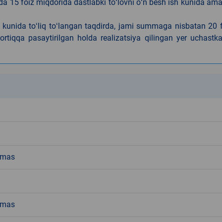
da 15 foiz miqdorida dastlabki toʻlovni oʻn besh ish kunida am
h kunida toʻliq toʻlangan taqdirda, jami summaga nisbatan 20 
rtiqqa pasaytirilgan holda realizatsiya qilingan yer uchastka
k
emas
emas