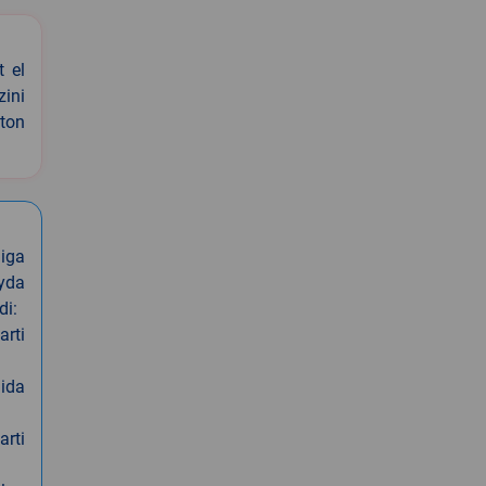
t el
zini
ston
iga
oyda
di:
arti
nida
arti