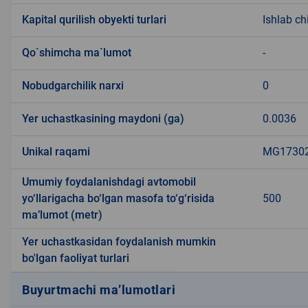
Kapital qurilish obyekti turlari
Ishlab c
Qo`shimcha ma`lumot
-
Nobudgarchilik narxi
0
Yer uchastkasining maydoni (ga)
0.0036
Unikal raqami
MG173022
Umumiy foydalanishdagi avtomobil
yo‘llarigacha bo‘lgan masofa to‘g‘risida
500
ma’lumot (metr)
Yer uchastkasidan foydalanish mumkin
bo'lgan faoliyat turlari
Buyurtmachi ma’lumotlari