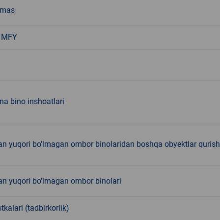
emas
a MFY
a bino inshoatlari
an yuqori bo'lmagan ombor binolaridan boshqa obyektlar qurish
an yuqori bo'lmagan ombor binolari
tkalari (tadbirkorlik)