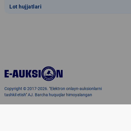
Lot hujjatlari
Copyright © 2017-2026. "Elektron onlayn-auksionlarni
tashkil etish" AJ. Barcha huquqlar himoyalangan