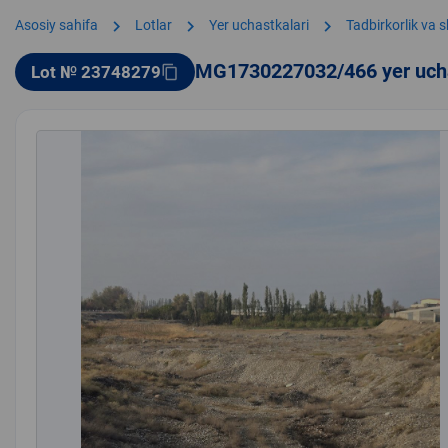
chevron_right
chevron_right
chevron_right
Asosiy sahifa
Lotlar
Yer uchastkalari
Tadbirkorlik va 
MG1730227032/466 yer uch
Lot № 23748279
content_copy