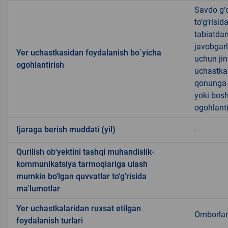
Savdo g‘o
to‘g‘risi
tabiatda
javobgarl
Yer uchastkasidan foydalanish bo`yicha
uchun jin
ogohlantirish
uchastkas
qonunga x
yoki bosh
ogohlanti
Ijaraga berish muddati (yil)
-
Qurilish ob'yektini tashqi muhandislik-
kommunikatsiya tarmoqlariga ulash
mumkin bo'lgan quvvatlar to'g'risida
ma'lumotlar
Yer uchastkalaridan ruxsat etilgan
Omborlar
foydalanish turlari