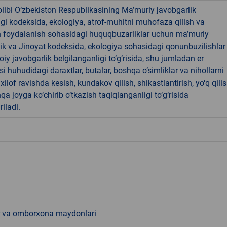
libi O‘zbekiston Respublikasining Ma’muriy javobgarlik
dagi kodeksida, ekologiya, atrof-muhitni muhofaza qilish va
n foydalanish sohasidagi huquqbuzarliklar uchun ma’muriy
ik va Jinoyat kodeksida, ekologiya sohasidagi qonunbuzilishlar
oiy javobgarlik belgilanganligi to‘g‘risida, shu jumladan er
i huhudidagi daraxtlar, butalar, boshqa o‘simliklar va nihollarni
ilof ravishda kesish, kundakov qilish, shikastlantirish, yo‘q qili
qa joyga ko‘chirib o‘tkazish taqiqlanganligi to‘g‘risida
riladi.
 va omborxona maydonlari