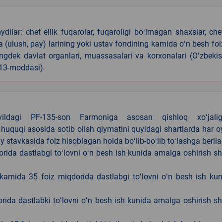
ilar: chet ellik fuqarolar, fuqaroligi boʻlmagan shaxslar, che
iya (ulush, pay) larining yoki ustav fondining kamida oʻn besh foi
ningdek davlat organlari, muassasalari va korxonalari (Oʻzbeki
 13-moddasi).
4-yildagi PF-135-son Farmoniga asosan qishloq xoʻjalig
 huquqi asosida sotib olish qiymatini quyidagi shartlarda har 
tavkasida foiz hisoblagan holda boʻlib-boʻlib toʻlashga berila
ida dastlabgi toʻlovni oʻn besh ish kunida amalga oshirish sh
kamida 35 foiz miqdorida dastlabgi toʻlovni oʻn besh ish ku
rida dastlabki toʻlovni oʻn besh ish kunida amalga oshirish sh