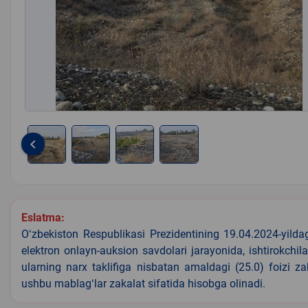
keyboard_arrow_left
Item
1
of
4
Eslatma:
Oʻzbekiston Respublikasi Prezidentining 19.04.2024-yild
elektron onlayn-auksion savdolari jarayonida, ishtirokchi
ularning narx taklifiga nisbatan amaldagi (25.0) foizi z
ushbu mablagʻlar zakalat sifatida hisobga olinadi.