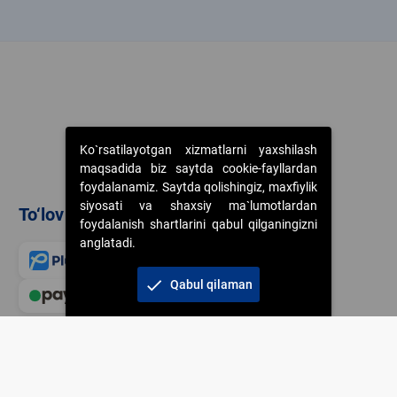
k
Ko`rsatilayotgan xizmatlarni yaxshilash
maqsadida biz saytda cookie-fayllardan
foydalanamiz. Saytda qolishingiz, maxfiylik
siyosati va shaxsiy ma`lumotlardan
To‘lov usullari
foydalanish shartlarini qabul qilganingizni
anglatadi.
check
Qabul qilaman
Veb-saytdagi axborot m
jamiyatning korporativ 