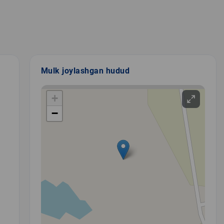
Mulk joylashgan hudud
+
−