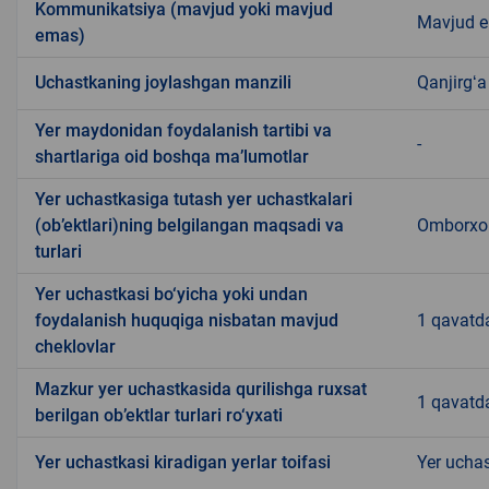
Kommunikatsiya (mavjud yoki mavjud
Mavjud 
emas)
Uchastkaning joylashgan manzili
Qanjirgʻ
Yer maydonidan foydalanish tartibi va
-
shartlariga oid boshqa ma’lumotlar
Yer uchastkasiga tutash yer uchastkalari
(ob’ektlari)ning belgilangan maqsadi va
Omborxon
turlari
Yer uchastkasi bo‘yicha yoki undan
foydalanish huquqiga nisbatan mavjud
1 qavatd
cheklovlar
Mazkur yer uchastkasida qurilishga ruxsat
1 qavatd
berilgan ob’ektlar turlari ro‘yxati
Yer uchastkasi kiradigan yerlar toifasi
Yer uchas