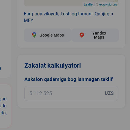
Leaflet
| ©
e-auksion.uz
Farg`ona viloyati, Toshloq tumani, Qanjirgʻa
MFY
Yandex
Google Maps
Maps
Zakalat kalkulyatori
0
Auksion qadamiga bog‘lanmagan taklif
UZS
igan
ida
nda,