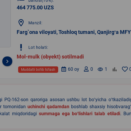
bahosi(10%):
464 775.00 UZS
location_on
Manzil:
Farg`ona viloyati, Toshloq tumani, Qanjirgʻa MFY
priority_high
Lot holati:
Mol-mulk (obyekt) sotilmadi
keyboard_arrow_right
60 oy
0
remove_red_eye
1
Muddatli bo‘lib to‘lash
agi PQ-162-son qaroriga asosan ushbu lot boʻyicha oʻtkazilad
lar tomonidan
uchinchi qadamdan
boshlab shaxsiy hisobvaragʻ
akalat miqdoridagi
summaga ega boʻlishlari talab etiladi
. Bu