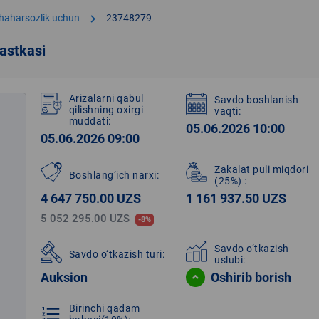
chevron_right
shaharsozlik uchun
23748279
astkasi
Arizalarni qabul
Savdo boshlanish
qilishning oxirgi
vaqti:
muddati:
05.06.2026 10:00
05.06.2026 09:00
Zakalat puli miqdori
Boshlang‘ich narxi:
(25%)
:
4 647 750.00 UZS
1 161 937.50 UZS
5 052 295.00 UZS
-8%
Savdo o‘tkazish
Savdo o‘tkazish turi:
uslubi:
Auksion
Oshirib borish
Birinchi qadam
format_list_numbered