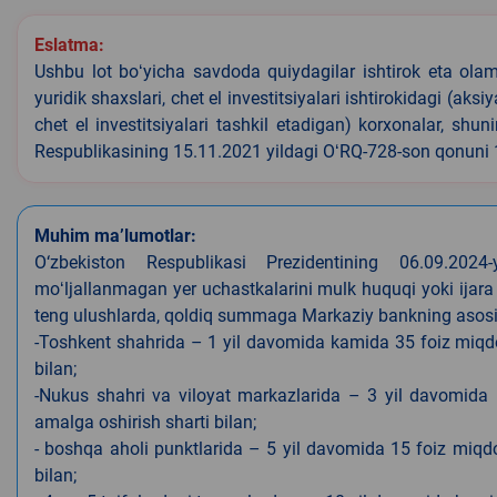
Eslatma:
Ushbu lot boʻyicha savdoda quiydagilar ishtirok eta olamyd
yuridik shaxslari, chet el investitsiyalari ishtirokidagi (aks
chet el investitsiyalari tashkil etadigan) korxonalar, shu
Respublikasining 15.11.2021 yildagi OʻRQ-728-son qonuni
Muhim ma’lumotlar:
O‘zbekiston Respublikasi Prezidentining 06.09.202
moʻljallanmagan yer uchastkalarini mulk huquqi yoki ijara
teng ulushlarda, qoldiq summaga Markaziy bankning asosiy s
-Toshkent shahrida – 1 yil davomida kamida 35 foiz miqdor
bilan;
-Nukus shahri va viloyat markazlarida – 3 yil davomida 
amalga oshirish sharti bilan;
- boshqa aholi punktlarida – 5 yil davomida 15 foiz miqdo
bilan;