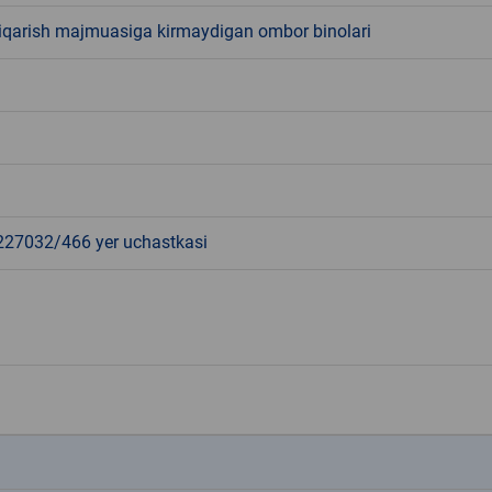
hiqarish majmuasiga kirmaydigan ombor binolari
7032/466 yer uchastkasi
k