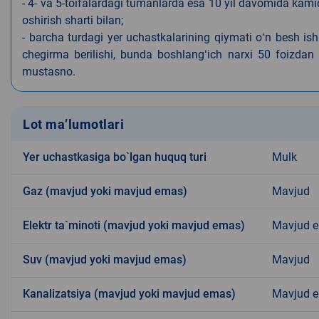
- 4- va 5-toifalardagi tumanlarda esa 10 yil davomida kami
oshirish sharti bilan;
- barcha turdagi yer uchastkalarining qiymati oʻn besh is
chegirma berilishi, bunda boshlangʻich narxi 50 foizdan o
mustasno.
Lot ma’lumotlari
Yer uchastkasiga bo`lgan huquq turi
Mulk
Gaz (mavjud yoki mavjud emas)
Mavjud
Elektr ta`minoti (mavjud yoki mavjud emas)
Mavjud 
Suv (mavjud yoki mavjud emas)
Mavjud
Kanalizatsiya (mavjud yoki mavjud emas)
Mavjud 