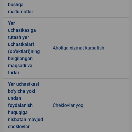
boshqa
ma’lumotlar
Yer
uchastkasiga
tutash yer
uchastkalari
Aholiga xizmat kursatish
(ob’ektlari)ning
belgilangan
maqsadi va
turlari
Yer uchastkasi
bo‘yicha yoki
undan
foydalanish
Cheklovlar yoq
huquqiga
nisbatan mavjud
cheklovlar