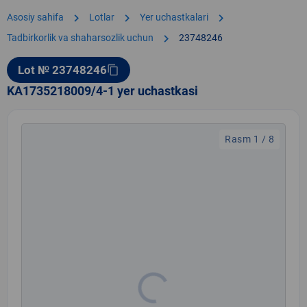
chevron_right
chevron_right
chevron_right
Asosiy sahifa
Lotlar
Yer uchastkalari
chevron_right
Tadbirkorlik va shaharsozlik uchun
23748246
Lot № 23748246
content_copy
KA1735218009/4-1 yer uchastkasi
Rasm 1 / 8