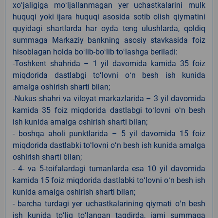
xoʻjaligiga moʻljallanmagan yer uchastkalarini mulk
huquqi yoki ijara huquqi asosida sotib olish qiymatini
quyidagi shartlarda har oyda teng ulushlarda, qoldiq
summaga Markaziy bankning asosiy stavkasida foiz
hisoblagan holda boʻlib-boʻlib toʻlashga beriladi:
-Toshkent shahrida – 1 yil davomida kamida 35 foiz
miqdorida dastlabgi toʻlovni oʻn besh ish kunida
amalga oshirish sharti bilan;
-Nukus shahri va viloyat markazlarida – 3 yil davomida
kamida 35 foiz miqdorida dastlabgi toʻlovni oʻn besh
ish kunida amalga oshirish sharti bilan;
- boshqa aholi punktlarida – 5 yil davomida 15 foiz
miqdorida dastlabki toʻlovni oʻn besh ish kunida amalga
oshirish sharti bilan;
- 4- va 5-toifalardagi tumanlarda esa 10 yil davomida
kamida 15 foiz miqdorida dastlabki toʻlovni oʻn besh ish
kunida amalga oshirish sharti bilan;
- barcha turdagi yer uchastkalarining qiymati oʻn besh
ish kunida toʻliq toʻlangan taqdirda, jami summaga