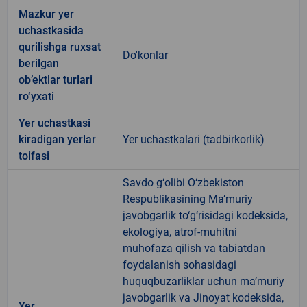
Mazkur yer
uchastkasida
qurilishga ruxsat
Do'konlar
berilgan
ob’ektlar turlari
ro‘yxati
Yer uchastkasi
kiradigan yerlar
Yer uchastkalari (tadbirkorlik)
toifasi
Savdo g‘olibi O‘zbekiston
Respublikasining Ma’muriy
javobgarlik to‘g‘risidagi kodeksida,
ekologiya, atrof-muhitni
muhofaza qilish va tabiatdan
foydalanish sohasidagi
huquqbuzarliklar uchun ma’muriy
javobgarlik va Jinoyat kodeksida,
Yer