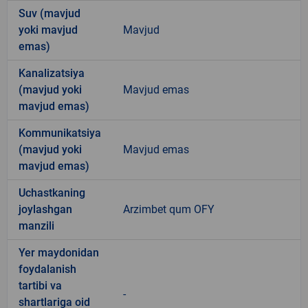
Suv (mavjud
yoki mavjud
Mavjud
emas)
Kanalizatsiya
(mavjud yoki
Mavjud emas
mavjud emas)
Kommunikatsiya
(mavjud yoki
Mavjud emas
mavjud emas)
Uchastkaning
joylashgan
Arzimbet qum OFY
manzili
Yer maydonidan
foydalanish
tartibi va
-
shartlariga oid