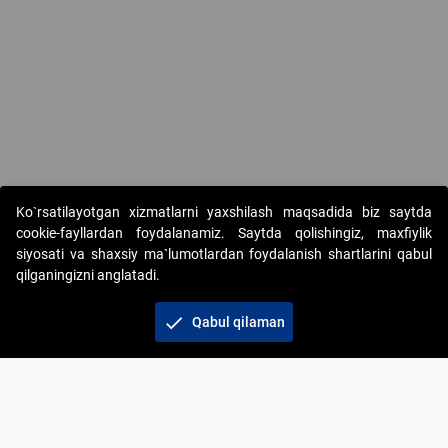
Copyright © 2017-2026. "Elektron onlayn-auksionlarni tashkil etish"
Ko`rsatilayotgan xizmatlarni yaxshilash maqsadida biz saytda
AJ. Barcha huquqlar himoyalangan
cookie-fayllardan foydalanamiz. Saytda qolishingiz, maxfiylik
siyosati va shaxsiy ma`lumotlardan foydalanish shartlarini qabul
qilganingizni anglatadi.
check
Qabul qilaman
+998 71 202-21-11
Veb-saytdagi axborot materiallaridan boshqa
shaxslar foydalanganda jamiyatning korporativ veb-
saytiga majburiy havolalar ko‘rsatilishi kerak