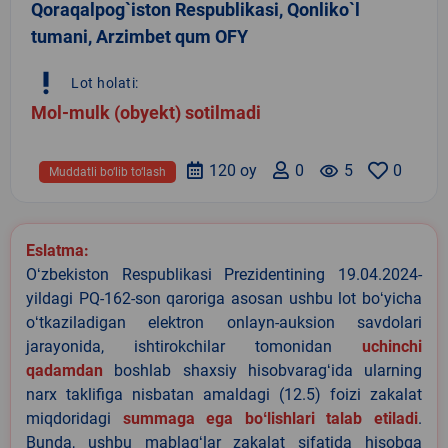
Qoraqalpog`iston Respublikasi, Qonliko`l
tumani, Arzimbet qum OFY
priority_high
Lot holati:
Mol-mulk (obyekt) sotilmadi
120 oy
0
remove_red_eye
5
0
Muddatli bo‘lib to‘lash
Eslatma:
Oʻzbekiston Respublikasi Prezidentining 19.04.2024-
yildagi PQ-162-son qaroriga asosan ushbu lot boʻyicha
oʻtkaziladigan elektron onlayn-auksion savdolari
jarayonida, ishtirokchilar tomonidan
uchinchi
qadamdan
boshlab shaxsiy hisobvaragʻida ularning
narx taklifiga nisbatan amaldagi (12.5) foizi zakalat
miqdoridagi
summaga ega boʻlishlari talab etiladi
.
Bunda, ushbu mablagʻlar zakalat sifatida hisobga