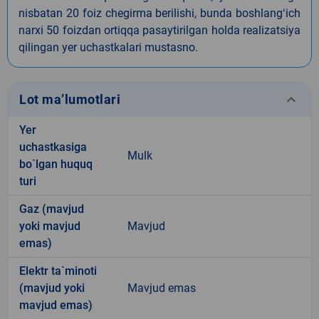
nisbatan 20 foiz chegirma berilishi, bunda boshlangʻich
narxi 50 foizdan ortiqqa pasaytirilgan holda realizatsiya
qilingan yer uchastkalari mustasno.
keyboard_arrow_down
Lot ma’lumotlari
Yer
uchastkasiga
Mulk
bo`lgan huquq
turi
Gaz (mavjud
yoki mavjud
Mavjud
emas)
Elektr ta`minoti
(mavjud yoki
Mavjud emas
mavjud emas)