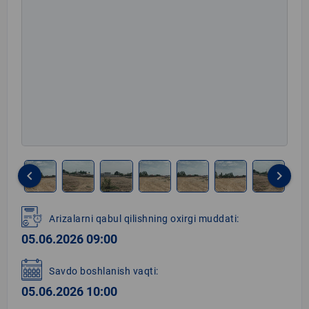
keyboard_arrow_left
keyboard_arrow_right
Item
1
Arizalarni qabul qilishning oxirgi muddati:
of
05.06.2026 09:00
8
Savdo boshlanish vaqti:
05.06.2026 10:00