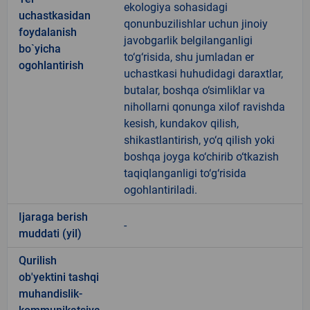
ekologiya sohasidagi
uchastkasidan
qonunbuzilishlar uchun jinoiy
foydalanish
javobgarlik belgilanganligi
bo`yicha
to‘g‘risida, shu jumladan er
ogohlantirish
uchastkasi huhudidagi daraxtlar,
butalar, boshqa o‘simliklar va
nihollarni qonunga xilof ravishda
kesish, kundakov qilish,
shikastlantirish, yo‘q qilish yoki
boshqa joyga ko‘chirib o‘tkazish
taqiqlanganligi to‘g‘risida
ogohlantiriladi.
Ijaraga berish
-
muddati (yil)
Qurilish
ob'yektini tashqi
muhandislik-