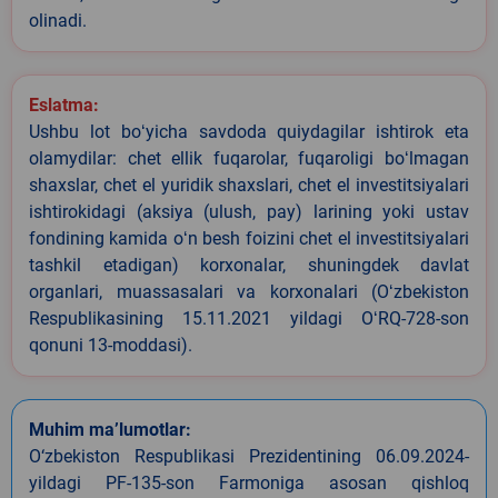
olinadi.
Eslatma:
Ushbu lot boʻyicha savdoda quiydagilar ishtirok eta
olamydilar: chet ellik fuqarolar, fuqaroligi boʻlmagan
shaxslar, chet el yuridik shaxslari, chet el investitsiyalari
ishtirokidagi (aksiya (ulush, pay) larining yoki ustav
fondining kamida oʻn besh foizini chet el investitsiyalari
tashkil etadigan) korxonalar, shuningdek davlat
organlari, muassasalari va korxonalari (Oʻzbekiston
Respublikasining 15.11.2021 yildagi OʻRQ-728-son
qonuni 13-moddasi).
Muhim ma’lumotlar:
O‘zbekiston Respublikasi Prezidentining 06.09.2024-
yildagi PF-135-son Farmoniga asosan qishloq