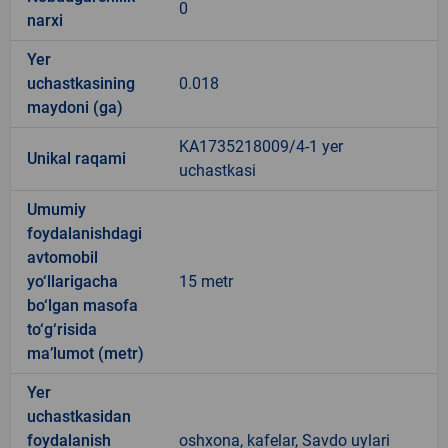
0
narxi
Yer
uchastkasining
0.018
maydoni (ga)
KA1735218009/4-1 yer
Unikal raqami
uchastkasi
Umumiy
foydalanishdagi
avtomobil
yo‘llarigacha
15 metr
bo‘lgan masofa
to‘g‘risida
ma’lumot (metr)
Yer
uchastkasidan
foydalanish
oshxona, kafelar, Savdo uylari