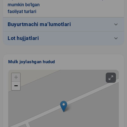
mumkin bo'lgan
faoliyat turlari
keyboard_arrow_down
Buyurtmachi ma’lumotlari
keyboard_arrow_down
Lot hujjatlari
Mulk joylashgan hudud
+
−