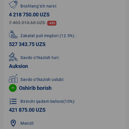
Boshlang‘ich narxi:
4 218 750.00 UZS
7 403 010.60 UZS
-43%
Zakalat puli miqdori
(12.5%)
:
527 343.75 UZS
Savdo o‘tkazish turi:
Auksion
Savdo o‘tkazish uslubi:
Oshirib borish
format_list_numbered
Birinchi qadam bahosi(10%):
421 875.00 UZS
location_on
Manzil: