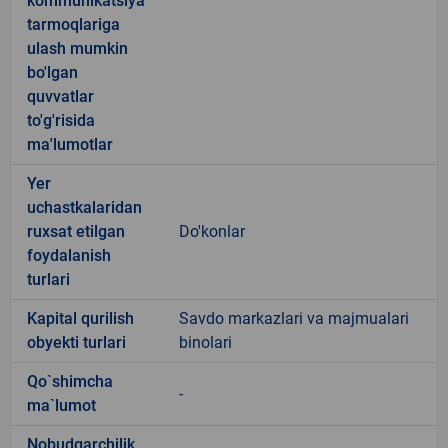
kommunikatsiya
tarmoqlariga
ulash mumkin
bo'lgan
quvvatlar
to'g'risida
ma'lumotlar
Yer
uchastkalaridan
ruxsat etilgan
Do'konlar
foydalanish
turlari
Kapital qurilish
Savdo markazlari va majmualari
obyekti turlari
binolari
Qo`shimcha
-
ma`lumot
Nobudgarchilik