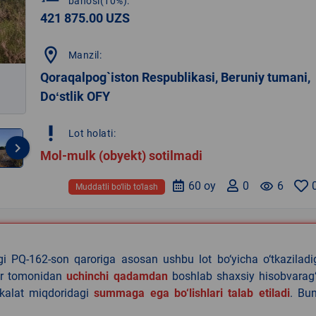
bahosi(10%):
421 875.00 UZS
location_on
Manzil:
Qoraqalpog`iston Respublikasi, Beruniy tumani,
Doʻstlik OFY
priority_high
Lot holati:
keyboard_arrow_right
Mol-mulk (obyekt) sotilmadi
60 oy
0
remove_red_eye
6
Muddatli bo‘lib to‘lash
agi PQ-162-son qaroriga asosan ushbu lot bo‘yicha o‘tkazilad
lar tomonidan
uchinchi qadamdan
boshlab shaxsiy hisobvarag‘
akalat miqdoridagi
summaga ega bo‘lishlari talab etiladi
. Bu