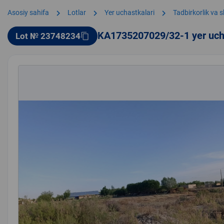
chevron_right
chevron_right
chevron_right
Asosiy sahifa
Lotlar
Yer uchastkalari
Tadbirkorlik va 
KA1735207029/32-1 yer uch
Lot № 23748234
content_copy