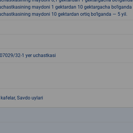
r uchastkasining maydoni 1 gektardan 10 gektargacha bo‘lganda
r uchastkasining maydoni 10 gektardan ortiq bo‘lganda — 5 yil.
7029/32-1 yer uchastkasi
kafelar, Savdo uylari
k
k