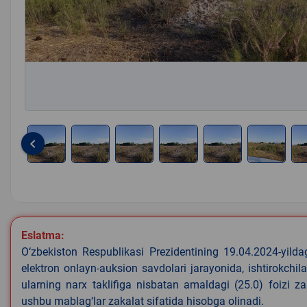
keyboard_arrow_left
Item
1
of
8
Eslatma:
O‘zbekiston Respublikasi Prezidentining 19.04.2024-yild
elektron onlayn-auksion savdolari jarayonida, ishtirokchi
ularning narx taklifiga nisbatan amaldagi (25.0) foizi z
ushbu mablag‘lar zakalat sifatida hisobga olinadi.