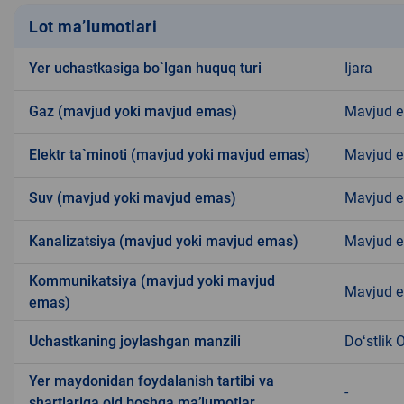
Lot ma’lumotlari
Yer uchastkasiga bo`lgan huquq turi
Ijara
Gaz (mavjud yoki mavjud emas)
Mavjud 
Elektr ta`minoti (mavjud yoki mavjud emas)
Mavjud 
Suv (mavjud yoki mavjud emas)
Mavjud 
Kanalizatsiya (mavjud yoki mavjud emas)
Mavjud 
Kommunikatsiya (mavjud yoki mavjud
Mavjud 
emas)
Uchastkaning joylashgan manzili
Doʻstlik 
Yer maydonidan foydalanish tartibi va
-
shartlariga oid boshqa ma’lumotlar