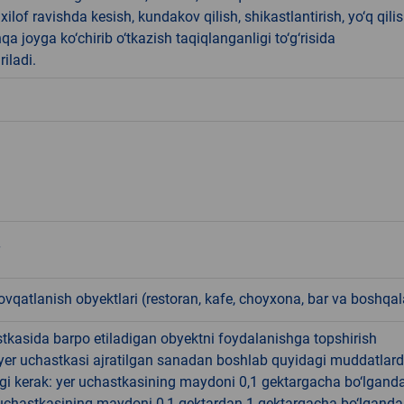
ilof ravishda kesish, kundakov qilish, shikastlantirish, yo‘q qili
qa joyga ko‘chirib o‘tkazish taqiqlanganligi to‘g‘risida
riladi.
qatlanish obyektlari (restoran, kafe, choyxona, bar va boshqal
tkasida barpo etiladigan obyektni foydalanishga topshirish
yer uchastkasi ajratilgan sanadan boshlab quyidagi muddatlar
gi kerak: yer uchastkasining maydoni 0,1 gektargacha bo‘lgand
r uchastkasining maydoni 0,1 gektardan 1 gektargacha bo‘lgand