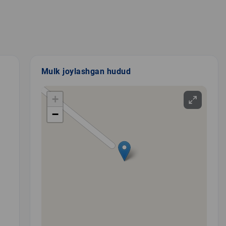
Mulk joylashgan hudud
+
−