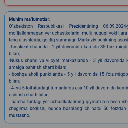
Muhim ma’lumotlar:
O`zbekiston Respublikasi Prezidentining 06.09.202
mo`ljallanmagan yer uchastkalarini mulk huquqi yoki ijara
teng ulushlarda, qoldiq summaga Markaziy bankning asosiy s
-Toshkent shahrida - 1 yil davomida kamida 35 foiz miqdor
bilan;
-Nukus shahri va viloyat markazlarida - 3 yil davomida 
amalga oshirish sharti bilan;
- boshqa aholi punktlarida - 5 yil davomida 15 foiz miqdo
bilan;
- 4- va 5-toifalardagi tumanlarda esa 10 yil davomida kami
oshirish sharti bilan;
- barcha turdagi yer uchastkalarining qiymati o`n besh is
chegirma berilishi, bunda boshlang`ich narxi 50 foizdan o
mustasno.