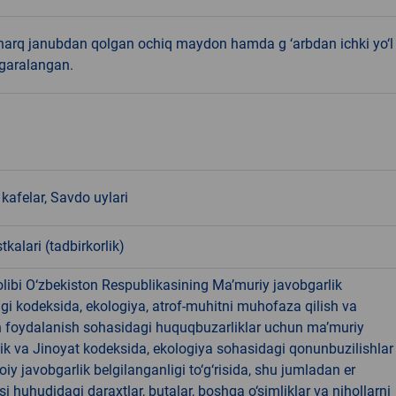
harq janubdan qolgan ochiq maydon hamda g ‘arbdan ichki yo‘l
egaralangan.
kafelar, Savdo uylari
tkalari (tadbirkorlik)
libi O‘zbekiston Respublikasining Ma’muriy javobgarlik
dagi kodeksida, ekologiya, atrof-muhitni muhofaza qilish va
n foydalanish sohasidagi huquqbuzarliklar uchun ma’muriy
ik va Jinoyat kodeksida, ekologiya sohasidagi qonunbuzilishlar
oiy javobgarlik belgilanganligi to‘g‘risida, shu jumladan er
i huhudidagi daraxtlar, butalar, boshqa o‘simliklar va nihollarni