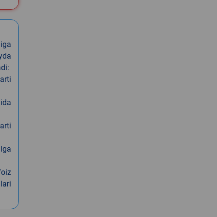
iga
oyda
di:
arti
nida
arti
alga
foiz
lari