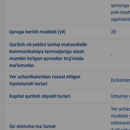
qonunga x
yoki bosh
ogohlanti
Ijaraga berish muddati (yil)
20
Qurilish ob'yektini tashqi muhandislik-
kommunikatsiya tarmoqlariga ulash
-
mumkin bo'lgan quvvatlar to'g'risida
ma'lumotlar
Yer uchastkalaridan ruxsat etilgan
Do'konlar
foydalanish turlari
Kapital qurilish obyekti turlari
Umumiy ov
Yer uchas
muddati 
oshmasli
Qo`shimcha ma`lumot
2 yil; ye