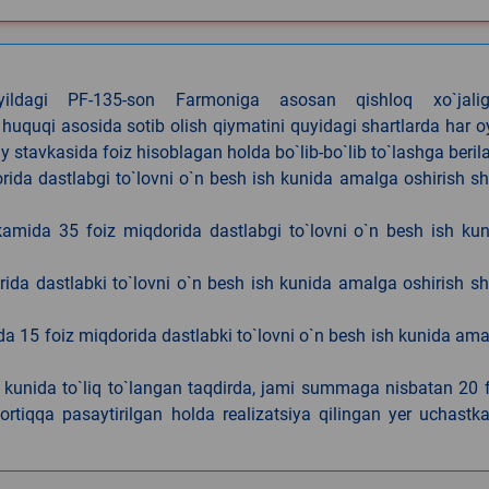
4-yildagi PF-135-son Farmoniga asosan qishloq xo`jalig
 huquqi asosida sotib olish qiymatini quyidagi shartlarda har 
tavkasida foiz hisoblagan holda bo`lib-bo`lib to`lashga berila
ida dastlabgi to`lovni o`n besh ish kunida amalga oshirish sh
kamida 35 foiz miqdorida dastlabgi to`lovni o`n besh ish ku
rida dastlabki to`lovni o`n besh ish kunida amalga oshirish sh
da 15 foiz miqdorida dastlabki to`lovni o`n besh ish kunida am
h kunida to`liq to`langan taqdirda, jami summaga nisbatan 20 
rtiqqa pasaytirilgan holda realizatsiya qilingan yer uchastka