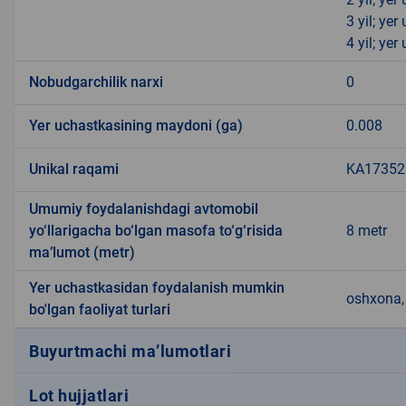
3 yil; ye
4 yil; ye
Nobudgarchilik narxi
0
Yer uchastkasining maydoni (ga)
0.008
Unikal raqami
KA173520
Umumiy foydalanishdagi avtomobil
yo‘llarigacha bo‘lgan masofa to‘g‘risida
8 metr
ma’lumot (metr)
Yer uchastkasidan foydalanish mumkin
oshxona, 
bo'lgan faoliyat turlari
Buyurtmachi ma’lumotlari
Lot hujjatlari