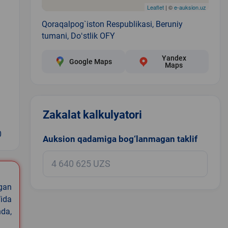
Leaflet
| ©
e-auksion.uz
Qoraqalpog`iston Respublikasi, Beruniy
tumani, Doʻstlik OFY
Yandex
Google Maps
Maps
Zakalat kalkulyatori
0
Auksion qadamiga bog‘lanmagan taklif
igan
ida
nda,