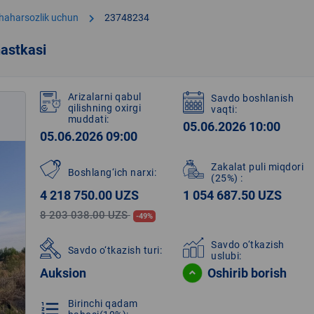
chevron_right
shaharsozlik uchun
23748234
astkasi
Arizalarni qabul
Savdo boshlanish
qilishning oxirgi
vaqti:
muddati:
05.06.2026 10:00
05.06.2026 09:00
Zakalat puli miqdori
Boshlang‘ich narxi:
(25%)
:
4 218 750.00 UZS
1 054 687.50 UZS
8 203 038.00 UZS
-49%
Savdo o‘tkazish
Savdo o‘tkazish turi:
uslubi:
Auksion
Oshirib borish
Birinchi qadam
format_list_numbered