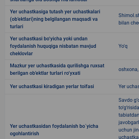
Yer uchastkasiga tutash yer uchastkalari
Shimol.s
(ob’ektlari)ning belgilangan maqsadi va
bilan ch
turlari
Yer uchastkasi bo‘yicha yoki undan
foydalanish huquqiga nisbatan mavjud
Yo'q
cheklovlar
Mazkur yer uchastkasida qurilishga ruxsat
oshxona, 
berilgan ob’ektlar turlari ro‘yxati
Yer uchastkasi kiradigan yerlar toifasi
Yer uchas
Savdo g‘o
to‘g‘risi
tabiatda
javobgarl
Yer uchastkasidan foydalanish bo`yicha
uchun jin
ogohlantirish
uchastkas