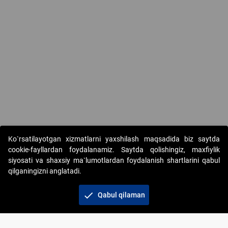
Ko`rsatilayotgan xizmatlarni yaxshilash maqsadida biz saytda
cookie-fayllardan foydalanamiz. Saytda qolishingiz, maxfiylik
siyosati va shaxsiy ma`lumotlardan foydalanish shartlarini qabul
qilganingizni anglatadi.
Copyright © 2017-2026. "Elektron onlayn-auksionlarni
tashkil etish" AJ. Barcha huquqlar himoyalangan
check
Qabul qilaman