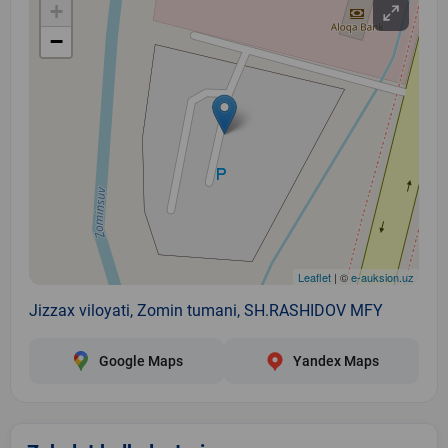
+
−
Leaflet
| ©
e-auksion.uz
Jizzax viloyati, Zomin tumani, SH.RASHIDOV MFY
Google Maps
Yandex Maps