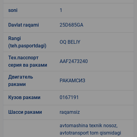
soni
1
Davlat raqami
25D685GA
Rangi
OQ BELIY
(teh.pasportdagi)
Тех.пасспорт
AAF2473240
серия ва раками
Двигатель
РАКАМСИЗ
раками
Кузов раками
0167191
Шасси раками
raqamsiz
avtomashina texnik nosoz,
avtotransport tom qismidagi