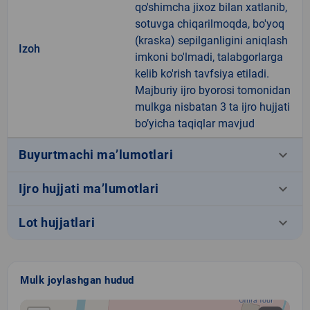
qo'shimcha jixoz bilan xatlanib,
sotuvga chiqarilmoqda, bo'yoq
(kraska) sepilganligini aniqlash
Izoh
imkoni bo'lmadi, talabgorlarga
kelib ko'rish tavfsiya etiladi.
Majburiy ijro byorosi tomonidan
mulkga nisbatan 3 ta ijro hujjati
bo’yicha taqiqlar mavjud
keyboard_arrow_down
Buyurtmachi ma’lumotlari
keyboard_arrow_down
Ijro hujjati ma’lumotlari
keyboard_arrow_down
Lot hujjatlari
Mulk joylashgan hudud