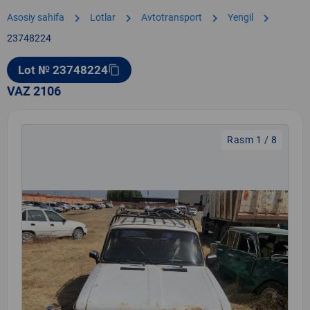
chevron_right
chevron_right
chevron_right
chevron_right
Asosiy sahifa
Lotlar
Avtotransport
Yengil
23748224
Lot № 23748224
content_copy
VAZ 2106
Rasm 1 / 8