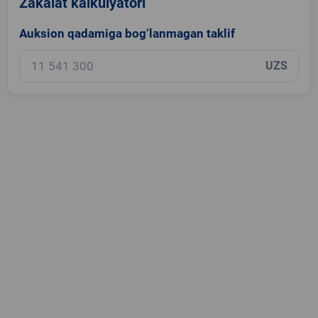
Zakalat kalkulyatori
Auksion qadamiga bog‘lanmagan taklif
UZS