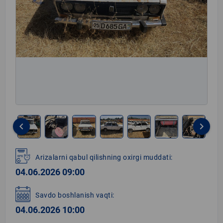
keyboard_arrow_left
keyboard_arrow_right
Item
1
Arizalarni qabul qilishning oxirgi muddati:
of
04.06.2026 09:00
8
Savdo boshlanish vaqti:
04.06.2026 10:00