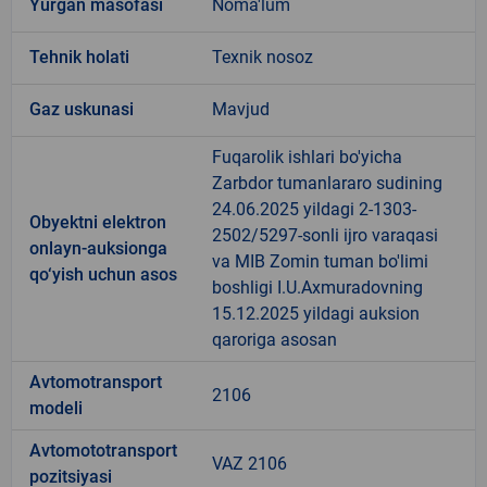
Yurgan masofasi
Noma'lum
Tehnik holati
Texnik nosoz
Gaz uskunasi
Mavjud
Fuqarolik ishlari bo'yicha
Zarbdor tumanlararo sudining
24.06.2025 yildagi 2-1303-
Obyektni elektron
2502/5297-sonli ijro varaqasi
onlayn-auksionga
va MIB Zomin tuman bo'limi
qo‘yish uchun asos
boshligi I.U.Axmuradovning
15.12.2025 yildagi auksion
qaroriga asosan
Avtomotransport
2106
modeli
Avtomototransport
VAZ 2106
pozitsiyasi