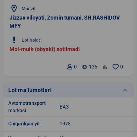
location_on
Manzil:
Jizzax viloyati, Zomin tumani, SH.RASHIDOV
MFY
priority_high
Lot holati:
Mol-mulk (obyekt) sotilmadi
0
remove_red_eye
136
0
keyboard_arrow_down
Lot ma’lumotlari
Avtomotransport
ВАЗ
markasi
Chiqarilgan yili
1978