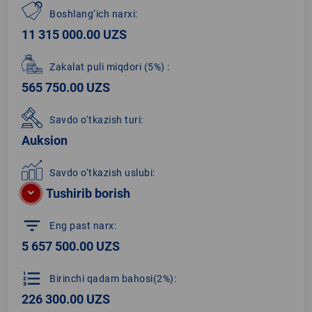
Boshlang‘ich narxi:
11 315 000.00 UZS
Zakalat puli miqdori
(5%)
:
565 750.00 UZS
Savdo o‘tkazish turi:
Auksion
Savdo o‘tkazish uslubi:
Tushirib borish
filter_list
Eng past narx:
5 657 500.00 UZS
format_list_numbered
Birinchi qadam bahosi(2%):
226 300.00 UZS