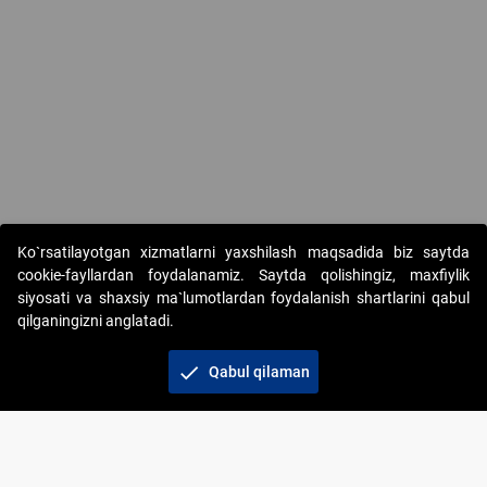
Copyright © 2017-2026. "Elektron onlayn-auksionlarni tashkil etish"
Ko`rsatilayotgan xizmatlarni yaxshilash maqsadida biz saytda
AJ. Barcha huquqlar himoyalangan
cookie-fayllardan foydalanamiz. Saytda qolishingiz, maxfiylik
siyosati va shaxsiy ma`lumotlardan foydalanish shartlarini qabul
qilganingizni anglatadi.
check
Qabul qilaman
+998 71 202-21-11
Veb-saytdagi axborot materiallaridan boshqa
shaxslar foydalanganda jamiyatning korporativ veb-