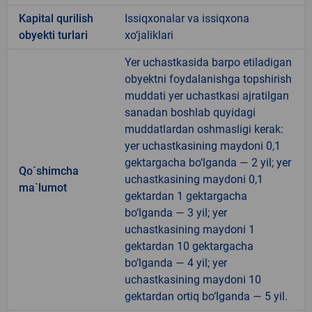
Kapital qurilish
Issiqxonalar va issiqxona
obyekti turlari
xo‘jaliklari
Yer uchastkasida barpo etiladigan
obyektni foydalanishga topshirish
muddati yer uchastkasi ajratilgan
sanadan boshlab quyidagi
muddatlardan oshmasligi kerak:
yer uchastkasining maydoni 0,1
gektargacha bo‘lganda — 2 yil; yer
Qo`shimcha
uchastkasining maydoni 0,1
ma`lumot
gektardan 1 gektargacha
bo‘lganda — 3 yil; yer
uchastkasining maydoni 1
gektardan 10 gektargacha
bo‘lganda — 4 yil; yer
uchastkasining maydoni 10
gektardan ortiq bo‘lganda — 5 yil.