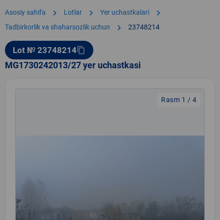
chevron_right
chevron_right
chevron_right
Asosiy sahifa
Lotlar
Yer uchastkalari
chevron_right
Tadbirkorlik va shaharsozlik uchun
23748214
Lot № 23748214
content_copy
MG1730242013/27 yer uchastkasi
Rasm 1 / 4