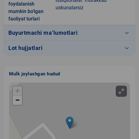
Issiqxonalar: murakkab
foydalanish
uskunalarsiz
mumkin bo'lgan
faoliyat turlari
keyboard_arrow_down
Buyurtmachi ma’lumotlari
keyboard_arrow_down
Lot hujjatlari
Mulk joylashgan hudud
+
−