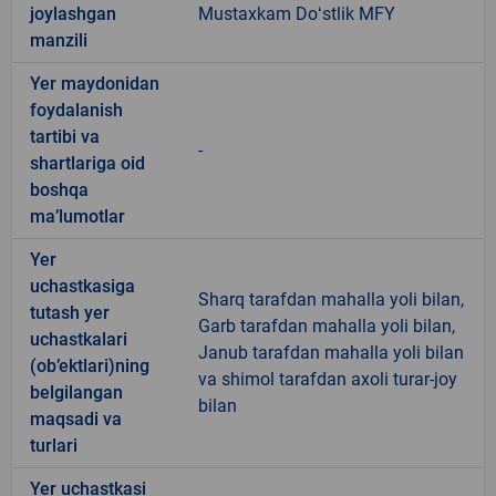
joylashgan
Mustaxkam Doʻstlik MFY
manzili
Yer maydonidan
foydalanish
tartibi va
-
shartlariga oid
boshqa
ma’lumotlar
Yer
uchastkasiga
Sharq tarafdan mahalla yoli bilan,
tutash yer
Garb tarafdan mahalla yoli bilan,
uchastkalari
Janub tarafdan mahalla yoli bilan
(ob’ektlari)ning
va shimol tarafdan axoli turar-joy
belgilangan
bilan
maqsadi va
turlari
Yer uchastkasi