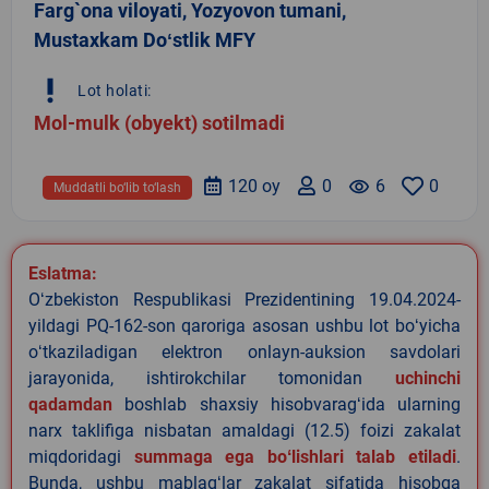
Farg`ona viloyati, Yozyovon tumani,
Mustaxkam Doʻstlik MFY
priority_high
Lot holati:
Mol-mulk (obyekt) sotilmadi
120 oy
0
remove_red_eye
6
0
Muddatli bo‘lib to‘lash
Eslatma:
Oʻzbekiston Respublikasi Prezidentining 19.04.2024-
yildagi PQ-162-son qaroriga asosan ushbu lot boʻyicha
oʻtkaziladigan elektron onlayn-auksion savdolari
jarayonida, ishtirokchilar tomonidan
uchinchi
qadamdan
boshlab shaxsiy hisobvaragʻida ularning
narx taklifiga nisbatan amaldagi (12.5) foizi zakalat
miqdoridagi
summaga ega boʻlishlari talab etiladi
.
Bunda, ushbu mablagʻlar zakalat sifatida hisobga