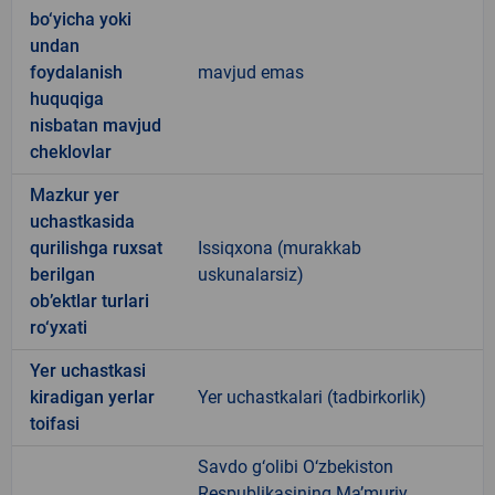
bo‘yicha yoki
undan
foydalanish
mavjud emas
huquqiga
nisbatan mavjud
cheklovlar
Mazkur yer
uchastkasida
qurilishga ruxsat
Issiqxona (murakkab
berilgan
uskunalarsiz)
ob’ektlar turlari
ro‘yxati
Yer uchastkasi
kiradigan yerlar
Yer uchastkalari (tadbirkorlik)
toifasi
Savdo g‘olibi O‘zbekiston
Respublikasining Ma’muriy