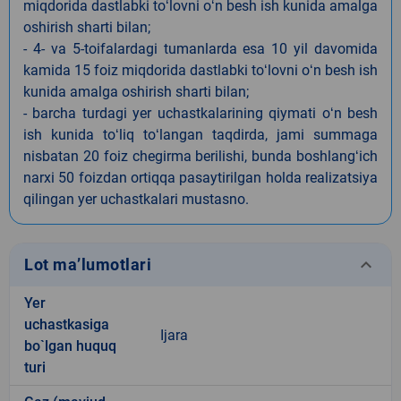
miqdorida dastlabki toʻlovni oʻn besh ish kunida amalga
oshirish sharti bilan;
- 4- va 5-toifalardagi tumanlarda esa 10 yil davomida
kamida 15 foiz miqdorida dastlabki toʻlovni oʻn besh ish
kunida amalga oshirish sharti bilan;
- barcha turdagi yer uchastkalarining qiymati oʻn besh
ish kunida toʻliq toʻlangan taqdirda, jami summaga
nisbatan 20 foiz chegirma berilishi, bunda boshlangʻich
narxi 50 foizdan ortiqqa pasaytirilgan holda realizatsiya
qilingan yer uchastkalari mustasno.
keyboard_arrow_down
Lot ma’lumotlari
Yer
uchastkasiga
Ijara
bo`lgan huquq
turi