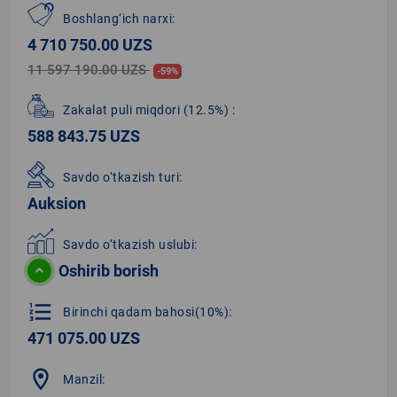
Boshlang‘ich narxi:
4 710 750.00 UZS
11 597 190.00 UZS
-59%
Zakalat puli miqdori
(12.5%)
:
588 843.75 UZS
Savdo o‘tkazish turi:
Auksion
Savdo o‘tkazish uslubi:
Oshirib borish
format_list_numbered
Birinchi qadam bahosi(10%):
471 075.00 UZS
location_on
Manzil: