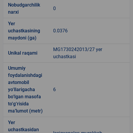
Nobudgarchilik
0
narxi
Yer
uchastkasining
0.0376
maydoni (ga)
MG1730242013/27 yer
Unikal raqami
uchastkasi
Umumiy
foydalanishdagi
avtomobil
yo‘llarigacha
6
bo‘lgan masofa
to‘g‘risida
ma’lumot (metr)
Yer
uchastkasidan