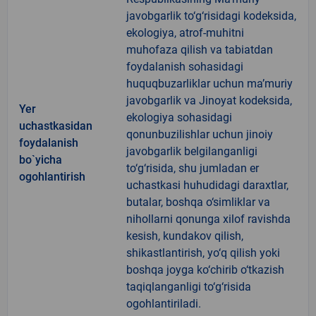
javobgarlik to‘g‘risidagi kodeksida,
ekologiya, atrof-muhitni
muhofaza qilish va tabiatdan
foydalanish sohasidagi
huquqbuzarliklar uchun ma’muriy
javobgarlik va Jinoyat kodeksida,
Yer
ekologiya sohasidagi
uchastkasidan
qonunbuzilishlar uchun jinoiy
foydalanish
javobgarlik belgilanganligi
bo`yicha
to‘g‘risida, shu jumladan er
ogohlantirish
uchastkasi huhudidagi daraxtlar,
butalar, boshqa o‘simliklar va
nihollarni qonunga xilof ravishda
kesish, kundakov qilish,
shikastlantirish, yo‘q qilish yoki
boshqa joyga ko‘chirib o‘tkazish
taqiqlanganligi to‘g‘risida
ogohlantiriladi.