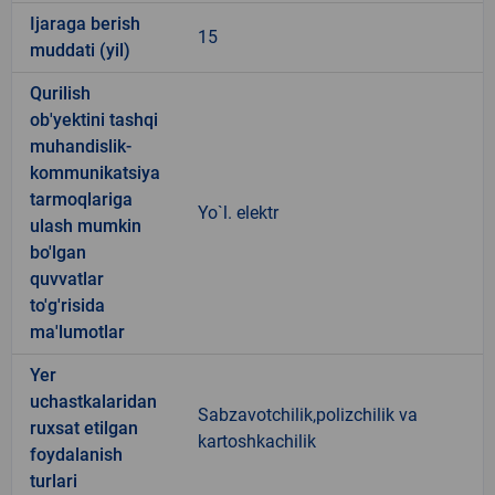
Ijaraga berish
15
muddati (yil)
Qurilish
ob'yektini tashqi
muhandislik-
kommunikatsiya
tarmoqlariga
Yo`l. elektr
ulash mumkin
bo'lgan
quvvatlar
to'g'risida
ma'lumotlar
Yer
uchastkalaridan
Sabzavotchilik,polizchilik va
ruxsat etilgan
kartoshkachilik
foydalanish
turlari