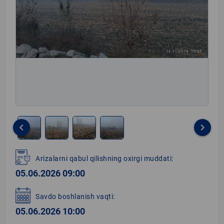
keyboard_arrow_left
keyboard_arrow_right
Item
1
Arizalarni qabul qilishning oxirgi muddati:
of
05.06.2026 09:00
4
Savdo boshlanish vaqti:
05.06.2026 10:00