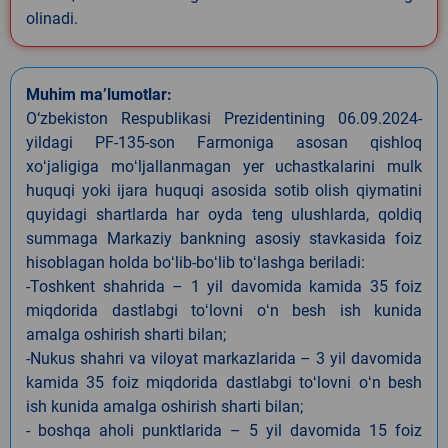
olinadi.
Muhim ma’lumotlar:
O‘zbekiston Respublikasi Prezidentining 06.09.2024-
yildagi PF-135-son Farmoniga asosan qishloq
xoʻjaligiga moʻljallanmagan yer uchastkalarini mulk
huquqi yoki ijara huquqi asosida sotib olish qiymatini
quyidagi shartlarda har oyda teng ulushlarda, qoldiq
summaga Markaziy bankning asosiy stavkasida foiz
hisoblagan holda boʻlib-boʻlib toʻlashga beriladi:
-Toshkent shahrida – 1 yil davomida kamida 35 foiz
miqdorida dastlabgi toʻlovni oʻn besh ish kunida
amalga oshirish sharti bilan;
-Nukus shahri va viloyat markazlarida – 3 yil davomida
kamida 35 foiz miqdorida dastlabgi toʻlovni oʻn besh
ish kunida amalga oshirish sharti bilan;
- boshqa aholi punktlarida – 5 yil davomida 15 foiz