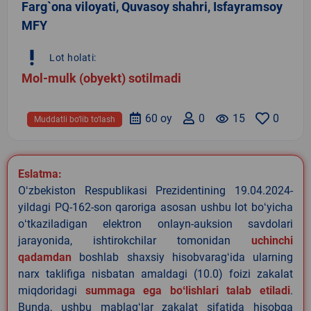
Farg`ona viloyati, Quvasoy shahri, Isfayramsoy
MFY
priority_high
Lot holati:
Mol-mulk (obyekt) sotilmadi
60 oy
0
remove_red_eye
15
0
Muddatli bo‘lib to‘lash
Eslatma:
Oʻzbekiston Respublikasi Prezidentining 19.04.2024-
yildagi PQ-162-son qaroriga asosan ushbu lot boʻyicha
oʻtkaziladigan elektron onlayn-auksion savdolari
jarayonida, ishtirokchilar tomonidan
uchinchi
qadamdan
boshlab shaxsiy hisobvaragʻida ularning
narx taklifiga nisbatan amaldagi (10.0) foizi zakalat
miqdoridagi
summaga ega boʻlishlari talab etiladi
.
Bunda, ushbu mablagʻlar zakalat sifatida hisobga