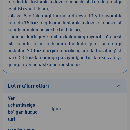
miqdorida dastlabki toʻlovni oʻn besh ish kunida amalga
oshirish sharti bilan;
- 4- va 5-toifalardagi tumanlarda esa 10 yil davomida
kamida 15 foiz miqdorida dastlabki toʻlovni oʻn besh ish
kunida amalga oshirish sharti bilan;
- barcha turdagi yer uchastkalarining qiymati oʻn besh
ish kunida toʻliq toʻlangan taqdirda, jami summaga
nisbatan 20 foiz chegirma berilishi, bunda boshlangʻich
narxi 50 foizdan ortiqqa pasaytirilgan holda realizatsiya
qilingan yer uchastkalari mustasno.
keyboard_arrow_down
Lot ma’lumotlari
Yer
uchastkasiga
Ijara
bo`lgan huquq
turi