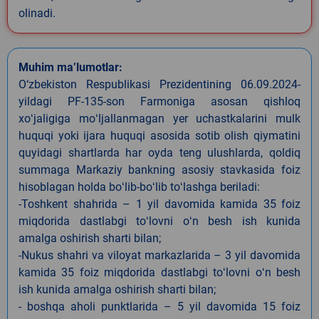
olinadi.
Muhim ma’lumotlar:
O‘zbekiston Respublikasi Prezidentining 06.09.2024-
yildagi PF-135-son Farmoniga asosan qishloq
xoʻjaligiga moʻljallanmagan yer uchastkalarini mulk
huquqi yoki ijara huquqi asosida sotib olish qiymatini
quyidagi shartlarda har oyda teng ulushlarda, qoldiq
summaga Markaziy bankning asosiy stavkasida foiz
hisoblagan holda boʻlib-boʻlib toʻlashga beriladi:
-Toshkent shahrida – 1 yil davomida kamida 35 foiz
miqdorida dastlabgi toʻlovni oʻn besh ish kunida
amalga oshirish sharti bilan;
-Nukus shahri va viloyat markazlarida – 3 yil davomida
kamida 35 foiz miqdorida dastlabgi toʻlovni oʻn besh
ish kunida amalga oshirish sharti bilan;
- boshqa aholi punktlarida – 5 yil davomida 15 foiz