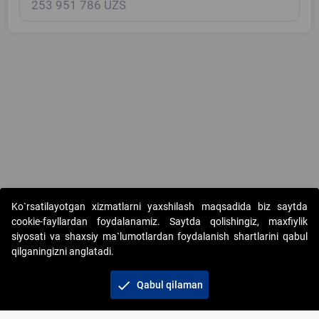
Copyright © 2017-2026. "Elektron onlayn-auksionlarni tashkil etish"
Ko`rsatilayotgan xizmatlarni yaxshilash maqsadida biz saytda
AJ. Barcha huquqlar himoyalangan
cookie-fayllardan foydalanamiz. Saytda qolishingiz, maxfiylik
siyosati va shaxsiy ma`lumotlardan foydalanish shartlarini qabul
qilganingizni anglatadi.
check
Qabul qilaman
+998 71 202-21-11