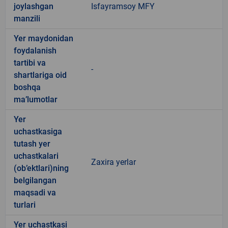
joylashgan
Isfayramsoy MFY
manzili
Yer maydonidan
foydalanish
tartibi va
-
shartlariga oid
boshqa
ma’lumotlar
Yer
uchastkasiga
tutash yer
uchastkalari
Zaxira yerlar
(ob’ektlari)ning
belgilangan
maqsadi va
turlari
Yer uchastkasi