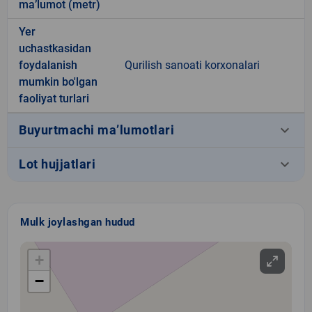
ma’lumot (metr)
Yer
uchastkasidan
foydalanish
Qurilish sanoati korxonalari
mumkin bo'lgan
faoliyat turlari
keyboard_arrow_down
Buyurtmachi ma’lumotlari
keyboard_arrow_down
Lot hujjatlari
Mulk joylashgan hudud
+
−