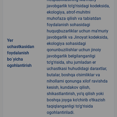
javobgarlik to‘g‘risidagi kodeksida,
ekologiya, atrof-muhitni
muhofaza qilish va tabiatdan
foydalanish sohasidagi
huquqbuzarliklar uchun ma’muriy
javobgarlik va Jinoyat kodeksida,
Yer
ekologiya sohasidagi
uchastkasidan
qonunbuzilishlar uchun jinoiy
foydalanish
javobgarlik belgilanganligi
bo`yicha
to‘g‘risida, shu jumladan er
ogohlantirish
uchastkasi huhudidagi daraxtlar,
butalar, boshqa o‘simliklar va
nihollarni qonunga xilof ravishda
kesish, kundakov qilish,
shikastlantirish, yo‘q qilish yoki
boshqa joyga ko‘chirib o‘tkazish
taqiqlanganligi to‘g‘risida
ogohlantiriladi.