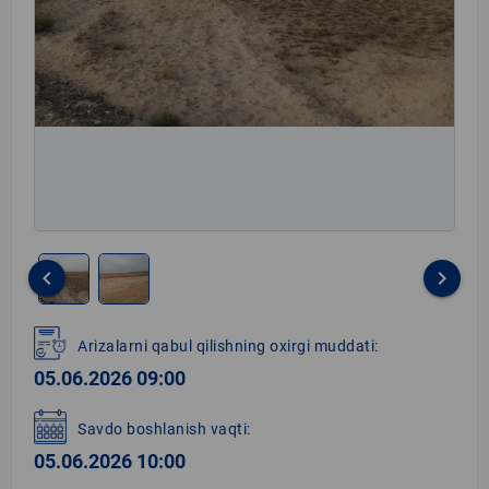
keyboard_arrow_left
keyboard_arrow_right
Item
1
Arizalarni qabul qilishning oxirgi muddati:
of
05.06.2026 09:00
2
Savdo boshlanish vaqti:
05.06.2026 10:00