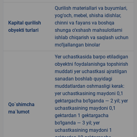
Qurilish materiallari va buyumlari,
yog‘och, mebel, shisha idishlar,
Kapital qurilish
chinni va fayans va boshqa
obyekti turlari
shunga o‘xshash mahsulotlarni
ishlab chiqarish va saqlash uchun
mo‘ljallangan binolar
Yer uchastkasida barpo etiladigan
obyektni foydalanishga topshirish
muddati yer uchastkasi ajratilgan
sanadan boshlab quyidagi
muddatlardan oshmasligi kerak:
yer uchastkasining maydoni 0,1
gektargacha bo‘lganda — 2 yil; yer
Qo`shimcha
uchastkasining maydoni 0,1
ma`lumot
gektardan 1 gektargacha
bo‘lganda — 3 yil; yer
uchastkasining maydoni 1