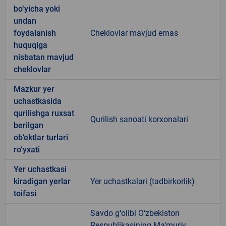
bo‘yicha yoki
undan
foydalanish
Cheklovlar mavjud emas
huquqiga
nisbatan mavjud
cheklovlar
Mazkur yer
uchastkasida
qurilishga ruxsat
Qurilish sanoati korxonalari
berilgan
ob’ektlar turlari
ro‘yxati
Yer uchastkasi
kiradigan yerlar
Yer uchastkalari (tadbirkorlik)
toifasi
Savdo g‘olibi O‘zbekiston
Respublikasining Ma’muriy