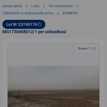
chevron_right
chevron_right
chevron_right
Asosiy sahifa
Lotlar
Yer uchastkalari
chevron_right
Tadbirkorlik va shaharsozlik uchun
23748176
Lot № 23748176
content_copy
MG1730408012/1 yer uchastkasi
Rasm 1 / 2