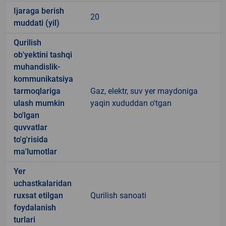
Ijaraga berish
20
muddati (yil)
Qurilish
ob'yektini tashqi
muhandislik-
kommunikatsiya
tarmoqlariga
Gaz, elektr, suv yer maydoniga
ulash mumkin
yaqin xududdan o'tgan
bo'lgan
quvvatlar
to'g'risida
ma'lumotlar
Yer
uchastkalaridan
ruxsat etilgan
Qurilish sanoati
foydalanish
turlari