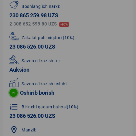
Boshlang‘ich narxi:
230 865 259.98 UZS
2 308 652 599.80 UZS
-90%
Zakalat puli miqdori
(10%)
:
23 086 526.00 UZS
Savdo o‘tkazish turi:
Auksion
Savdo o‘tkazish uslubi:
Oshirib borish
format_list_numbered
Birinchi qadam bahosi(10%):
23 086 526.00 UZS
location_on
Manzil: