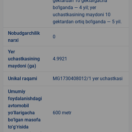
gektardan 10 gektargacha
bo‘lganda — 4 yil; yer
uchastkasining maydoni 10
gektardan ortiq bo‘lganda — 5 yil.
Nobudgarchilik
0
narxi
Yer
uchastkasining
4.9921
maydoni (ga)
Unikal raqami
MG1730408012/1 yer uchastkasi
Umumiy
foydalanishdagi
avtomobil
yo‘llarigacha
600 metr
bo‘lgan masofa
to‘g‘risida