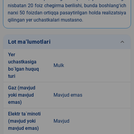
nisbatan 20 foiz chegirma berilishi, bunda boshlangʻich
narxi 50 foizdan ortiqqa pasaytirilgan holda realizatsiya
qilingan yer uchastkalari mustasno.
keyboard_arrow_down
Lot ma’lumotlari
Yer
uchastkasiga
Mulk
bo`lgan huquq
turi
Gaz (mavjud
yoki mavjud
Mavjud emas
emas)
Elektr ta`minoti
(mavjud yoki
Mavjud
mavjud emas)