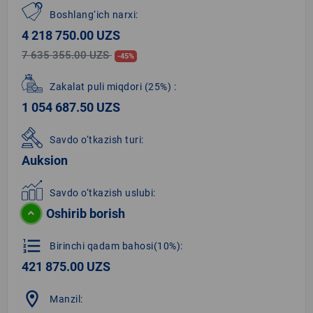
Boshlang‘ich narxi:
4 218 750.00 UZS
7 635 355.00 UZS
-45%
Zakalat puli miqdori
(25%)
:
1 054 687.50 UZS
Savdo o‘tkazish turi:
Auksion
Savdo o‘tkazish uslubi:
Oshirib borish
format_list_numbered
Birinchi qadam bahosi(10%):
421 875.00 UZS
location_on
Manzil: