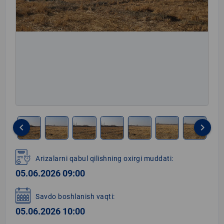
keyboard_arrow_left
keyboard_arrow_right
Item
1
Arizalarni qabul qilishning oxirgi muddati:
of
05.06.2026 09:00
8
Savdo boshlanish vaqti:
05.06.2026 10:00