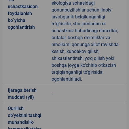
ekologiya sohasidagi
uchastkasidan
qonunbuzilishlar uchun jinoiy
foydalanish
javobgarlik belgilanganligi
bo`yicha
to‘g‘risida, shu jumladan er
ogohlantirish
uchastkasi huhudidagi daraxtlar,
butalar, boshqa o‘simliklar va
nihollarni qonunga xilof ravishda
kesish, kundakov qilish,
shikastlantirish, yo‘q qilish yoki
boshqa joyga ko‘chirib o‘tkazish
taqiqlanganligi to‘g‘risida
ogohlantiriladi.
Ijaraga berish
-
muddati (yil)
Qurilish
ob'yektini tashqi
muhandislik-