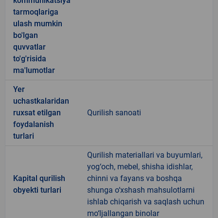
kommunikatsiya
tarmoqlariga
ulash mumkin
bo'lgan
quvvatlar
to'g'risida
ma'lumotlar
Yer
uchastkalaridan
ruxsat etilgan
Qurilish sanoati
foydalanish
turlari
Qurilish materiallari va buyumlari,
yog‘och, mebel, shisha idishlar,
Kapital qurilish
chinni va fayans va boshqa
obyekti turlari
shunga o‘xshash mahsulotlarni
ishlab chiqarish va saqlash uchun
mo‘ljallangan binolar