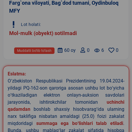
Farg`ona viloyati, Bag`dod tumani, Oydinbuloq
MFY
priority_high
Lot holati:
Mol-mulk (obyekt) sotilmadi
60 oy
0
remove_red_eye
6
0
Muddatli bo‘lib to‘lash
Eslatma:
Oʻzbekiston Respublikasi Prezidentining 19.04.2024-
yildagi PQ-162-son qaroriga asosan ushbu lot boʻyicha
oʻtkaziladigan elektron onlayn-auksion savdolari
jarayonida, ishtirokchilar tomonidan
uchinchi
qadamdan
boshlab shaxsiy hisobvaragʻida ularning
narx taklifiga nisbatan amaldagi (25.0) foizi zakalat
miqdoridagi
summaga ega boʻlishlari talab etiladi
.
Bunda, ushbu mablagʻlar zakalat sifatida hisobga