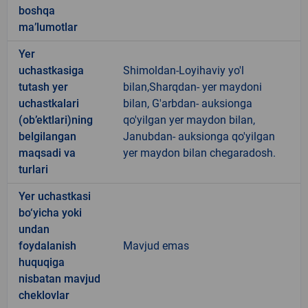
boshqa
ma’lumotlar
Yer
uchastkasiga
Shimoldan-Loyihaviy yo'l
tutash yer
bilan,Sharqdan- yer maydoni
uchastkalari
bilan, G'arbdan- auksionga
(ob’ektlari)ning
qo'yilgan yer maydon bilan,
belgilangan
Janubdan- auksionga qo'yilgan
maqsadi va
yer maydon bilan chegaradosh.
turlari
Yer uchastkasi
bo‘yicha yoki
undan
foydalanish
Mavjud emas
huquqiga
nisbatan mavjud
cheklovlar