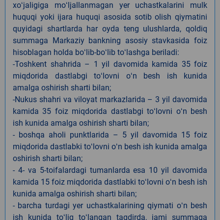
xoʻjaligiga moʻljallanmagan yer uchastkalarini mulk
huquqi yoki ijara huquqi asosida sotib olish qiymatini
quyidagi shartlarda har oyda teng ulushlarda, qoldiq
summaga Markaziy bankning asosiy stavkasida foiz
hisoblagan holda boʻlib-boʻlib toʻlashga beriladi:
-Toshkent shahrida – 1 yil davomida kamida 35 foiz
miqdorida dastlabgi toʻlovni oʻn besh ish kunida
amalga oshirish sharti bilan;
-Nukus shahri va viloyat markazlarida – 3 yil davomida
kamida 35 foiz miqdorida dastlabgi toʻlovni oʻn besh
ish kunida amalga oshirish sharti bilan;
- boshqa aholi punktlarida – 5 yil davomida 15 foiz
miqdorida dastlabki toʻlovni oʻn besh ish kunida amalga
oshirish sharti bilan;
- 4- va 5-toifalardagi tumanlarda esa 10 yil davomida
kamida 15 foiz miqdorida dastlabki toʻlovni oʻn besh ish
kunida amalga oshirish sharti bilan;
- barcha turdagi yer uchastkalarining qiymati oʻn besh
ish kunida toʻliq toʻlangan taqdirda, jami summaga