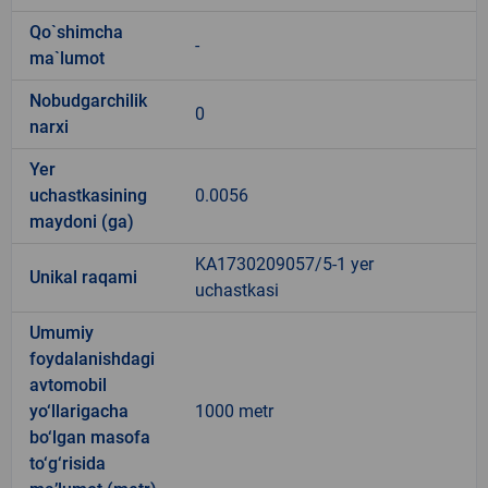
Qo`shimcha
-
ma`lumot
Nobudgarchilik
0
narxi
Yer
uchastkasining
0.0056
maydoni (ga)
KA1730209057/5-1 yer
Unikal raqami
uchastkasi
Umumiy
foydalanishdagi
avtomobil
yo‘llarigacha
1000 metr
bo‘lgan masofa
to‘g‘risida