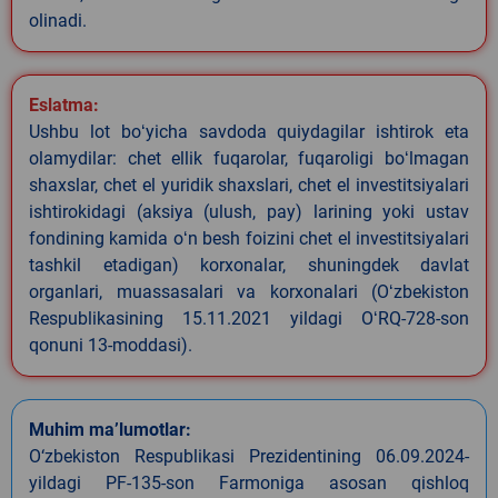
olinadi.
Eslatma:
Ushbu lot boʻyicha savdoda quiydagilar ishtirok eta
olamydilar: chet ellik fuqarolar, fuqaroligi boʻlmagan
shaxslar, chet el yuridik shaxslari, chet el investitsiyalari
ishtirokidagi (aksiya (ulush, pay) larining yoki ustav
fondining kamida oʻn besh foizini chet el investitsiyalari
tashkil etadigan) korxonalar, shuningdek davlat
organlari, muassasalari va korxonalari (Oʻzbekiston
Respublikasining 15.11.2021 yildagi OʻRQ-728-son
qonuni 13-moddasi).
Muhim ma’lumotlar:
O‘zbekiston Respublikasi Prezidentining 06.09.2024-
yildagi PF-135-son Farmoniga asosan qishloq