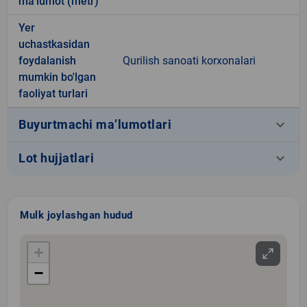
ma’lumot (metr)
Yer
uchastkasidan
foydalanish
Qurilish sanoati korxonalari
mumkin bo'lgan
faoliyat turlari
keyboard_arrow_down
Buyurtmachi ma’lumotlari
keyboard_arrow_down
Lot hujjatlari
Mulk joylashgan hudud
+
−