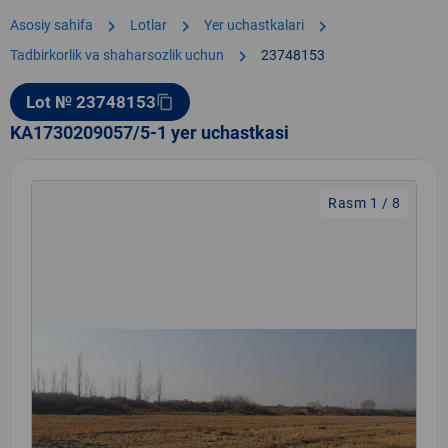
chevron_right
chevron_right
chevron_right
Asosiy sahifa
Lotlar
Yer uchastkalari
chevron_right
Tadbirkorlik va shaharsozlik uchun
23748153
Lot № 23748153
content_copy
KA1730209057/5-1 yer uchastkasi
Rasm 1 / 8