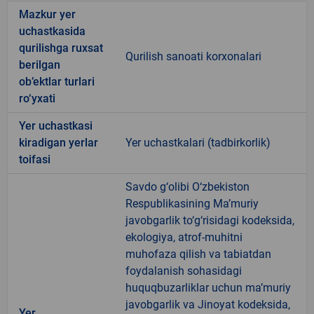
Mazkur yer
uchastkasida
qurilishga ruxsat
Qurilish sanoati korxonalari
berilgan
ob’ektlar turlari
ro‘yxati
Yer uchastkasi
kiradigan yerlar
Yer uchastkalari (tadbirkorlik)
toifasi
Savdo g‘olibi O‘zbekiston
Respublikasining Ma’muriy
javobgarlik to‘g‘risidagi kodeksida,
ekologiya, atrof-muhitni
muhofaza qilish va tabiatdan
foydalanish sohasidagi
huquqbuzarliklar uchun ma’muriy
javobgarlik va Jinoyat kodeksida,
Yer