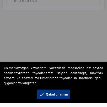
Copyright © 2017-2026. "Elektron onlayn-auksionlarni tashkil etish"
Ko`rsatilayotgan xizmatlarni yaxshilash maqsadida biz saytda
AJ. Barcha huquqlar himoyalangan
cookie-fayllardan foydalanamiz. Saytda qolishingiz, maxfiylik
siyosati va shaxsiy ma`lumotlardan foydalanish shartlarini qabul
qilganingizni anglatadi.
check
Qabul qilaman
+998 71 202-21-11