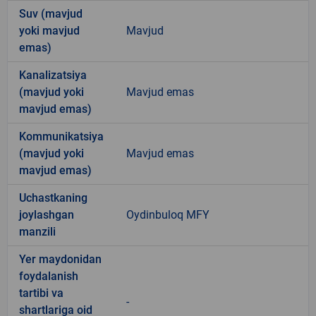
Suv (mavjud
yoki mavjud
Mavjud
emas)
Kanalizatsiya
(mavjud yoki
Mavjud emas
mavjud emas)
Kommunikatsiya
(mavjud yoki
Mavjud emas
mavjud emas)
Uchastkaning
joylashgan
Oydinbuloq MFY
manzili
Yer maydonidan
foydalanish
tartibi va
-
shartlariga oid