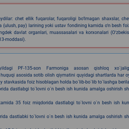
ilar: chet ellik fuqarolar, fuqaroligi bo‘lmagan shaxslar, che
iya (ulush, pay) larining yoki ustav fondining kamida o‘n besh foi
ningdek davlat organlari, muassasalari va korxonalari (O‘zbeki
 13-moddasi).
4-yildagi PF-135-son Farmoniga asosan qishloq xo`jalig
 huquqi asosida sotib olish qiymatini quyidagi shartlarda har 
tavkasida foiz hisoblagan holda bo`lib-bo`lib to`lashga berila
ida dastlabgi to`lovni o`n besh ish kunida amalga oshirish sh
kamida 35 foiz miqdorida dastlabgi to`lovni o`n besh ish ku
rida dastlabki to`lovni o`n besh ish kunida amalga oshirish sh