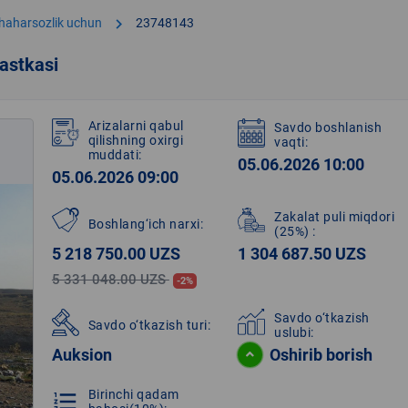
chevron_right
shaharsozlik uchun
23748143
astkasi
Arizalarni qabul
Savdo boshlanish
qilishning oxirgi
vaqti:
muddati:
05.06.2026 10:00
05.06.2026 09:00
Zakalat puli miqdori
Boshlang‘ich narxi:
(25%)
:
5 218 750.00 UZS
1 304 687.50 UZS
5 331 048.00 UZS
-2%
Savdo o‘tkazish
Savdo o‘tkazish turi:
uslubi:
Auksion
Oshirib borish
Birinchi qadam
format_list_numbered