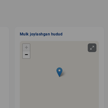
Mulk joylashgan hudud
+
−