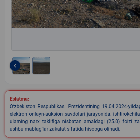
keyboard_arrow_left
Item
1
of
2
Eslatma:
O‘zbekiston Respublikasi Prezidentining 19.04.2024-yild
elektron onlayn-auksion savdolari jarayonida, ishtirokchi
ularning narx taklifiga nisbatan amaldagi (25.0) foizi z
ushbu mablag‘lar zakalat sifatida hisobga olinadi.