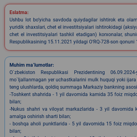
Eslatma:
Ushbu lot bo‘yicha savdoda quiydagilar ishtirok eta olamyd
yuridik shaxslari, chet el investitsiyalari ishtirokidagi (aks
chet el investitsiyalari tashkil etadigan) korxonalar, shu
Respublikasining 15.11.2021 yildagi O‘RQ-728-son qonuni
Muhim ma’lumotlar:
O`zbekiston Respublikasi Prezidentining 06.09.202
mo`ljallanmagan yer uchastkalarini mulk huquqi yoki ijara
teng ulushlarda, qoldiq summaga Markaziy bankning asosiy s
-Toshkent shahrida - 1 yil davomida kamida 35 foiz miqdor
bilan;
-Nukus shahri va viloyat markazlarida - 3 yil davomida 
amalga oshirish sharti bilan;
- boshqa aholi punktlarida - 5 yil davomida 15 foiz miqdo
bilan;