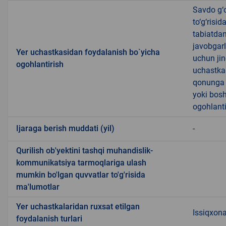
Savdo g‘o
to‘g‘risi
tabiatda
javobgarl
Yer uchastkasidan foydalanish bo`yicha
uchun jin
ogohlantirish
uchastkas
qonunga x
yoki bosh
ogohlanti
Ijaraga berish muddati (yil)
-
Qurilish ob'yektini tashqi muhandislik-
kommunikatsiya tarmoqlariga ulash
mumkin bo'lgan quvvatlar to'g'risida
ma'lumotlar
Yer uchastkalaridan ruxsat etilgan
Issiqxon
foydalanish turlari