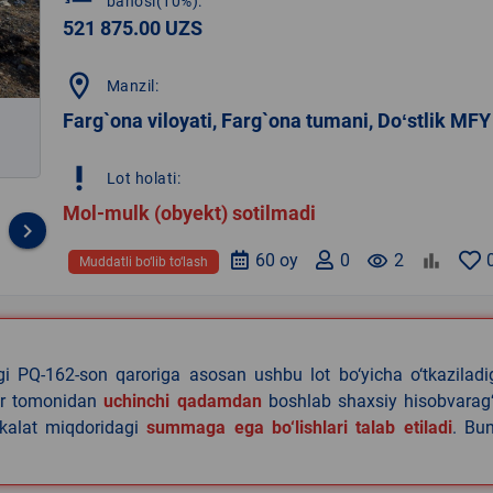
bahosi(10%):
521 875.00 UZS
location_on
Manzil:
Farg`ona viloyati, Farg`ona tumani, Doʻstlik MFY
priority_high
Lot holati:
Mol-mulk (obyekt) sotilmadi
keyboard_arrow_right
60 oy
0
remove_red_eye
2
Muddatli bo‘lib to‘lash
agi PQ-162-son qaroriga asosan ushbu lot bo‘yicha o‘tkazilad
lar tomonidan
uchinchi qadamdan
boshlab shaxsiy hisobvarag‘
akalat miqdoridagi
summaga ega bo‘lishlari talab etiladi
. Bu