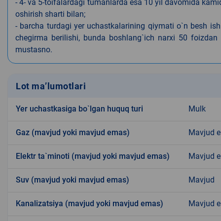
- 4- va 5-toifalardagi tumanlarda esa 10 yil davomida kami
oshirish sharti bilan;
- barcha turdagi yer uchastkalarining qiymati o`n besh is
chegirma berilishi, bunda boshlang`ich narxi 50 foizdan o
mustasno.
Lot ma’lumotlari
Yer uchastkasiga bo`lgan huquq turi
Mulk
Gaz (mavjud yoki mavjud emas)
Mavjud 
Elektr ta`minoti (mavjud yoki mavjud emas)
Mavjud 
Suv (mavjud yoki mavjud emas)
Mavjud
Kanalizatsiya (mavjud yoki mavjud emas)
Mavjud 