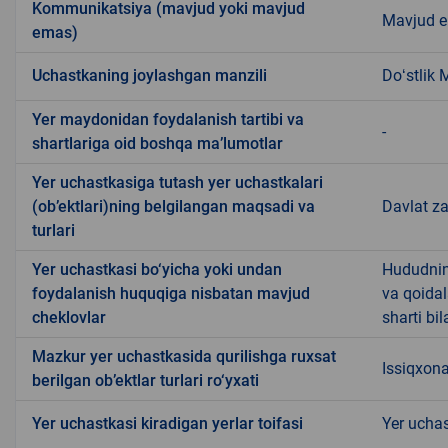
Kommunikatsiya (mavjud yoki mavjud
Mavjud 
emas)
Uchastkaning joylashgan manzili
Doʻstlik
Yer maydonidan foydalanish tartibi va
-
shartlariga oid boshqa ma’lumotlar
Yer uchastkasiga tutash yer uchastkalari
(ob’ektlari)ning belgilangan maqsadi va
Davlat za
turlari
Yer uchastkasi bo‘yicha yoki undan
Hududning
foydalanish huquqiga nisbatan mavjud
va qoidal
cheklovlar
sharti bil
Mazkur yer uchastkasida qurilishga ruxsat
Issiqxon
berilgan ob’ektlar turlari ro‘yxati
Yer uchastkasi kiradigan yerlar toifasi
Yer uchas