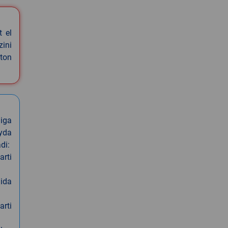
t el
zini
ston
iga
oyda
di:
arti
nida
arti