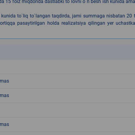
da 15 foiz miqdorida dastlabki to`lovni o`n besh ish kunida am
h kunida to`liq to`langan taqdirda, jami summaga nisbatan 20 
rtiqqa pasaytirilgan holda realizatsiya qilingan yer uchastka
k
emas
emas
emas