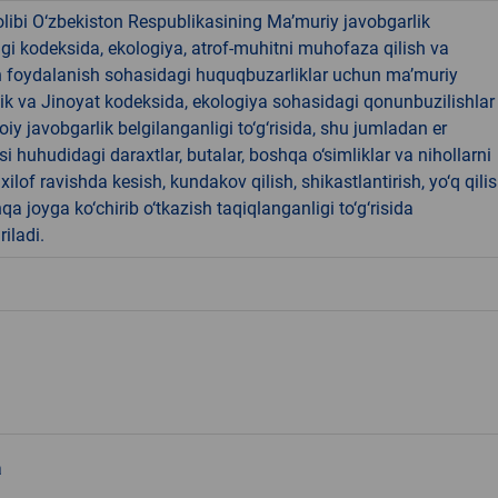
libi O‘zbekiston Respublikasining Ma’muriy javobgarlik
dagi kodeksida, ekologiya, atrof-muhitni muhofaza qilish va
n foydalanish sohasidagi huquqbuzarliklar uchun ma’muriy
ik va Jinoyat kodeksida, ekologiya sohasidagi qonunbuzilishlar
oiy javobgarlik belgilanganligi to‘g‘risida, shu jumladan er
i huhudidagi daraxtlar, butalar, boshqa o‘simliklar va nihollarni
ilof ravishda kesish, kundakov qilish, shikastlantirish, yo‘q qili
qa joyga ko‘chirib o‘tkazish taqiqlanganligi to‘g‘risida
riladi.
a