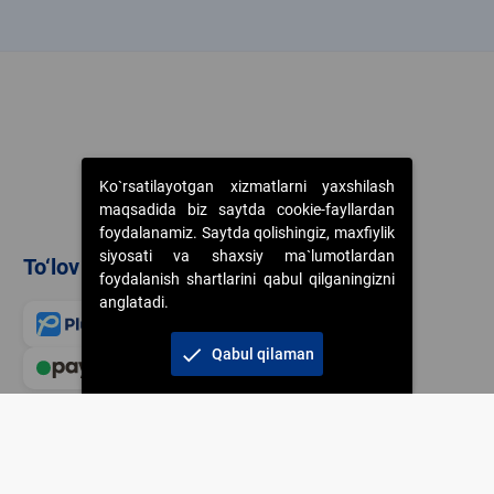
k
Ko`rsatilayotgan xizmatlarni yaxshilash
maqsadida biz saytda cookie-fayllardan
foydalanamiz. Saytda qolishingiz, maxfiylik
siyosati va shaxsiy ma`lumotlardan
To‘lov usullari
foydalanish shartlarini qabul qilganingizni
anglatadi.
check
Qabul qilaman
Veb-saytdagi axborot m
jamiyatning korporativ 