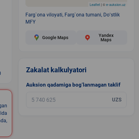
Leaflet
| ©
e-auksion.uz
Farg`ona viloyati, Farg`ona tumani, Doʻstlik
MFY
Yandex
Google Maps
Maps
Zakalat kalkulyatori
0
Auksion qadamiga bog‘lanmagan taklif
UZS
igan
ida
nda,