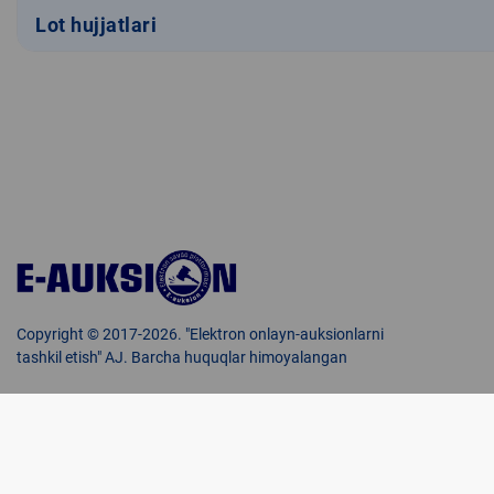
Lot hujjatlari
Copyright © 2017-2026. "Elektron onlayn-auksionlarni
tashkil etish" AJ. Barcha huquqlar himoyalangan