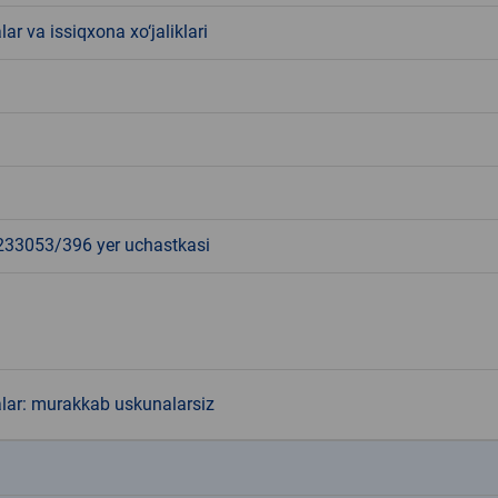
lar va issiqxona xo‘jaliklari
3053/396 yer uchastkasi
alar: murakkab uskunalarsiz
k