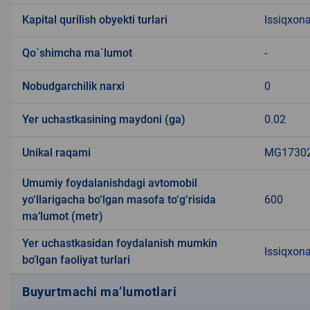
Kapital qurilish obyekti turlari
Issiqxona
Qo`shimcha ma`lumot
-
Nobudgarchilik narxi
0
Yer uchastkasining maydoni (ga)
0.02
Unikal raqami
MG173023
Umumiy foydalanishdagi avtomobil
yo‘llarigacha bo‘lgan masofa to‘g‘risida
600
ma’lumot (metr)
Yer uchastkasidan foydalanish mumkin
Issiqxon
bo'lgan faoliyat turlari
Buyurtmachi ma’lumotlari