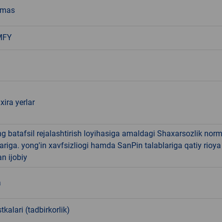
emas
 MFY
xira yerlar
 batafsil rejalashtirish loyihasiga amaldagi Shaxarsozlik nor
ariga. yong'in xavfsizliogi hamda SanPin talablariga qatiy rioya
an ijobiy
a
tkalari (tadbirkorlik)