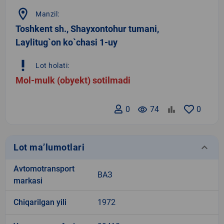
location_on
Manzil:
Toshkent sh., Shayxontohur tumani,
Laylitug`on ko`chasi 1-uy
priority_high
Lot holati:
Mol-mulk (obyekt) sotilmadi
0
remove_red_eye
74
0
keyboard_arrow_down
Lot ma’lumotlari
Avtomotransport
ВАЗ
markasi
Chiqarilgan yili
1972