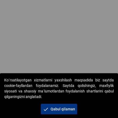
Ko`rsatilayotgan xizmatlarni yaxshilash maqsadida biz saytda
cookie-fayllardan foydalanamiz. Saytda qolishingiz, maxfiylik
siyosati va shaxsiy ma`lumotlardan foydalanish shartlarini qabul
qilganingizni anglatadi.
Copyright © 2017-2026. "Elektron onlayn-auksionlarni
tashkil etish" AJ. Barcha huquqlar himoyalangan
check
Qabul qilaman