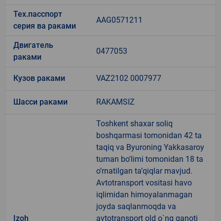
Тех.пасспорт
AAG0571211
серия ва раками
Двигатель
0477053
раками
Кузов раками
VAZ2102 0007977
Шасси раками
RAKAMSIZ
Toshkent shaxar soliq
boshqarmasi tomonidan 42 ta
taqiq va Byuroning Yakkasaroy
tuman bo'limi tomonidan 18 ta
o’rnatilgan ta’qiqlar mavjud.
Avtotransport vositasi havo
iqlimidan himoyalanmagan
joyda saqlanmoqda va
Izoh
avtotransport old o`ng qanoti