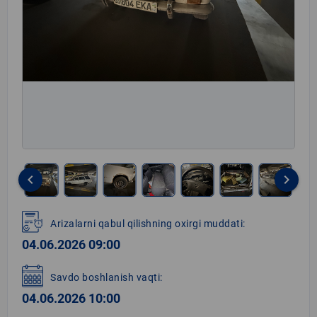
keyboard_arrow_left
keyboard_arrow_right
Item
1
Arizalarni qabul qilishning oxirgi muddati:
of
04.06.2026 09:00
17
Savdo boshlanish vaqti:
04.06.2026 10:00