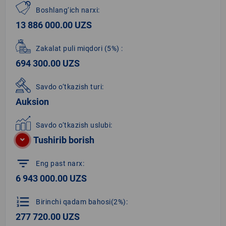
Boshlang‘ich narxi:
13 886 000.00 UZS
Zakalat puli miqdori
(5%)
:
694 300.00 UZS
Savdo o‘tkazish turi:
Auksion
Savdo o‘tkazish uslubi:
Tushirib borish
filter_list
Eng past narx:
6 943 000.00 UZS
format_list_numbered
Birinchi qadam bahosi(2%):
277 720.00 UZS