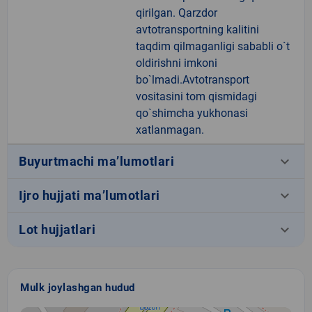
qirilgan. Qarzdor
avtotransportning kalitini
taqdim qilmaganligi sababli o`t
oldirishni imkoni
bo`lmadi.Avtotransport
vositasini tom qismidagi
qo`shimcha yukhonasi
xatlanmagan.
keyboard_arrow_down
Buyurtmachi ma’lumotlari
keyboard_arrow_down
Ijro hujjati ma’lumotlari
keyboard_arrow_down
Lot hujjatlari
Mulk joylashgan hudud