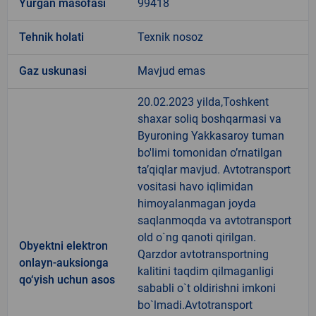
Yurgan masofasi
99418
Tehnik holati
Texnik nosoz
Gaz uskunasi
Mavjud emas
20.02.2023 yilda,Toshkent
shaxar soliq boshqarmasi va
Byuroning Yakkasaroy tuman
bo'limi tomonidan o’rnatilgan
ta’qiqlar mavjud. Avtotransport
vositasi havo iqlimidan
himoyalanmagan joyda
saqlanmoqda va avtotransport
old o`ng qanoti qirilgan.
Obyektni elektron
Qarzdor avtotransportning
onlayn-auksionga
kalitini taqdim qilmaganligi
qo‘yish uchun asos
sababli o`t oldirishni imkoni
bo`lmadi.Avtotransport