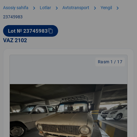
chevron_right
chevron_right
chevron_right
chevron_right
Asosiy sahifa
Lotlar
Avtotransport
Yengil
23745983
Lot № 23745983
content_copy
VAZ 2102
Rasm 1 / 17