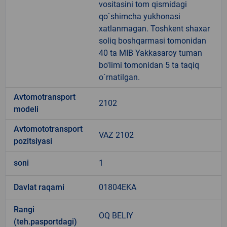
vositasini tom qismidagi
qo`shimcha yukhonasi
xatlanmagan. Toshkent shaxar
soliq boshqarmasi tomonidan
40 ta MIB Yakkasaroy tuman
bo'limi tomonidan 5 ta taqiq
o`rnatilgan.
Avtomotransport
2102
modeli
Avtomototransport
VAZ 2102
pozitsiyasi
soni
1
Davlat raqami
01804EKA
Rangi
OQ BELIY
(teh.pasportdagi)