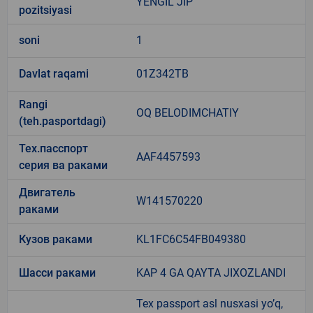
YENGIL JIP
pozitsiyasi
soni
1
Davlat raqami
01Z342TB
Rangi
OQ BELODIMCHATIY
(teh.pasportdagi)
Тех.пасспорт
AAF4457593
серия ва раками
Двигатель
W141570220
раками
Кузов раками
KL1FC6C54FB049380
Шасси раками
KAP 4 GA QAYTA JIXOZLANDI
Tex passport asl nusxasi yo’q,