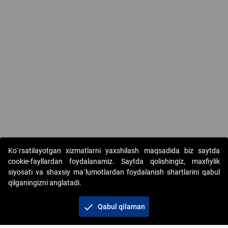
Ko`rsatilayotgan xizmatlarni yaxshilash maqsadida biz saytda
cookie-fayllardan foydalanamiz. Saytda qolishingiz, maxfiylik
siyosati va shaxsiy ma`lumotlardan foydalanish shartlarini qabul
qilganingizni anglatadi.
Copyright © 2017-2026. "Elektron onlayn-auksionlarni
tashkil etish" AJ. Barcha huquqlar himoyalangan
check
Qabul qilaman