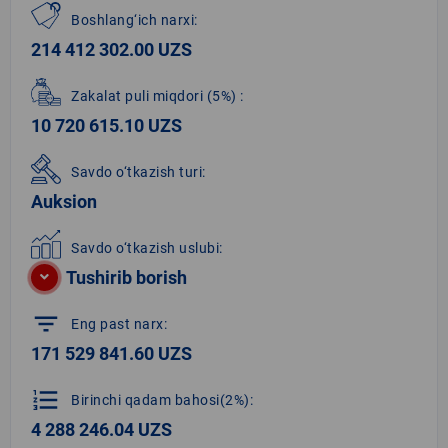
Boshlang‘ich narxi:
214 412 302.00 UZS
Zakalat puli miqdori
(5%)
:
10 720 615.10 UZS
Savdo o‘tkazish turi:
Auksion
Savdo o‘tkazish uslubi:
Tushirib borish
filter_list
Eng past narx:
171 529 841.60 UZS
format_list_numbered
Birinchi qadam bahosi(2%):
4 288 246.04 UZS