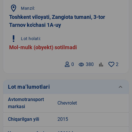
location_on
Manzil:
Toshkent viloyati, Zangiota tumani, 3-tor
Tarnov ko'chasi 1A-uy
priority_high
Lot holati:
Mol-mulk (obyekt) sotilmadi
0
remove_red_eye
380
2
keyboard_arrow_down
Lot ma’lumotlari
Avtomotransport
Chevrolet
markasi
Chiqarilgan yili
2015