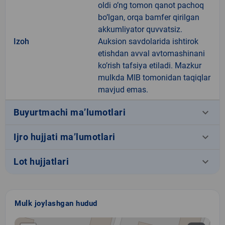
oldi o’ng tomon qanot pachoq
bo’lgan, orqa bamfer qirilgan
akkumliyator quvvatsiz.
Izoh
Auksion savdolarida ishtirok
etishdan avval avtomashinani
ko’rish tafsiya etiladi. Mazkur
mulkda MIB tomonidan taqiqlar
mavjud emas.
keyboard_arrow_down
Buyurtmachi ma’lumotlari
keyboard_arrow_down
Ijro hujjati ma’lumotlari
keyboard_arrow_down
Lot hujjatlari
Mulk joylashgan hudud