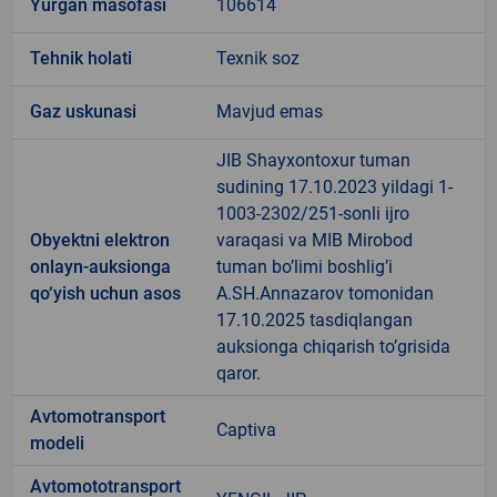
Yurgan masofasi
106614
Tehnik holati
Texnik soz
Gaz uskunasi
Mavjud emas
JIB Shayxontoxur tuman
sudining 17.10.2023 yildagi 1-
1003-2302/251-sonli ijro
Obyektni elektron
varaqasi va MIB Mirobod
onlayn-auksionga
tuman bo’limi boshlig’i
qo‘yish uchun asos
A.SH.Annazarov tomonidan
17.10.2025 tasdiqlangan
auksionga chiqarish to’grisida
qaror.
Avtomotransport
Captiva
modeli
Avtomototransport