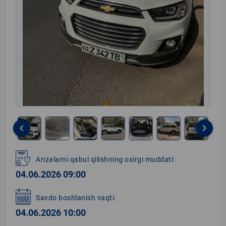
keyboard_arrow_left
keyboard_arrow_right
Item
1
Arizalarni qabul qilishning oxirgi muddati:
of
04.06.2026 09:00
9
Savdo boshlanish vaqti:
04.06.2026 10:00