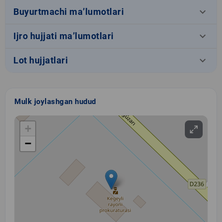
keyboard_arrow_down
Buyurtmachi ma’lumotlari
keyboard_arrow_down
Ijro hujjati ma’lumotlari
keyboard_arrow_down
Lot hujjatlari
Mulk joylashgan hudud
+
−