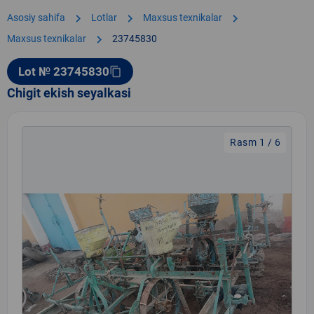
chevron_right
chevron_right
chevron_right
Asosiy sahifa
Lotlar
Maxsus texnikalar
chevron_right
Maxsus texnikalar
23745830
Lot № 23745830
content_copy
Chigit ekish seyalkasi
Rasm 1 / 6