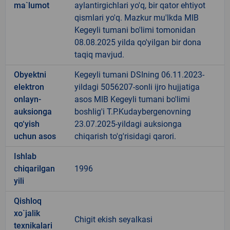
ma`lumot
aylantirgichlari yo'q, bir qator ehtiyot
qismlari yo'q. Mazkur mu'lkda MIB
Kegeyli tumani bo'limi tomonidan
08.08.2025 yilda qo'yilgan bir dona
taqiq mavjud.
Obyektni
Kegeyli tumani DSIning 06.11.2023-
elektron
yildagi 5056207-sonli ijro hujjatiga
onlayn-
asos MIB Kegeyli tumani bo'limi
auksionga
boshlig'i T.P.Kudaybergenovning
qo‘yish
23.07.2025-yildagi auksionga
uchun asos
chiqarish to'g'risidagi qarori.
Ishlab
chiqarilgan
1996
yili
Qishloq
xo`jalik
Chigit ekish seyalkasi
texnikalari