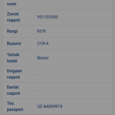
nomi
Zavod
951101093
raqami
Rangi
KO'K
Rusumi
СЧХ-4
Tehnik
Nosoz
holati
Dvigatel
-
raqami
Davlat
-
raqami
Tex.
UZ-AA004974
passport