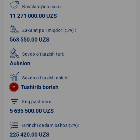
Boshlang‘ich narxi:
11 271 000.00 UZS
Zakalat puli miqdori
(5%)
:
563 550.00 UZS
Savdo o‘tkazish turi:
Auksion
Savdo o‘tkazish uslubi:
Tushirib borish
filter_list
Eng past narx:
5 635 500.00 UZS
format_list_numbered
Birinchi qadam bahosi(2%):
225 420.00 UZS