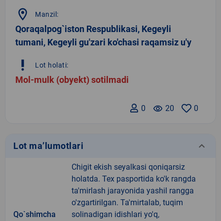
location_on
Manzil:
Qoraqalpog`iston Respublikasi, Kegeyli
tumani, Kegeyli gu'zari ko'chasi raqamsiz u'y
priority_high
Lot holati:
Mol-mulk (obyekt) sotilmadi
0
remove_red_eye
20
0
keyboard_arrow_down
Lot ma’lumotlari
Chigit ekish seyalkasi qoniqarsiz
holatda. Tex pasportida ko'k rangda
ta'mirlash jarayonida yashil rangga
o'zgartirilgan. Ta'mirtalab, tuqim
Qo`shimcha
solinadigan idishlari yo'q,