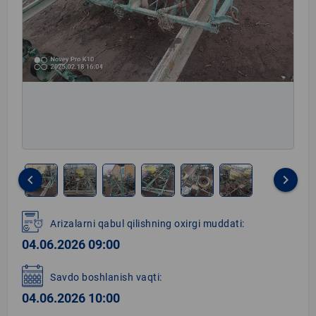
keyboard_arrow_left
keyboard_arrow_right
Item
1
Arizalarni qabul qilishning oxirgi muddati:
of
04.06.2026 09:00
6
Savdo boshlanish vaqti:
04.06.2026 10:00