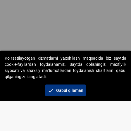
Copyright © 2017-2026. "Elektron onlayn-auksionlarni tashkil etish"
Ko`rsatilayotgan xizmatlarni yaxshilash maqsadida biz saytda
AJ. Barcha huquqlar himoyalangan
cookie-fayllardan foydalanamiz. Saytda qolishingiz, maxfiylik
siyosati va shaxsiy ma`lumotlardan foydalanish shartlarini qabul
qilganingizni anglatadi.
check
Qabul qilaman
+998 71 202-21-11
Veb-saytdagi axborot materiallaridan boshqa
shaxslar foydalanganda jamiyatning korporativ veb-
saytiga majburiy havolalar ko‘rsatilishi kerak